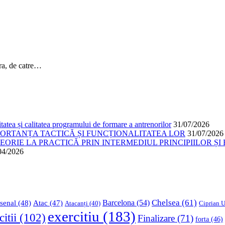
ura, de catre…
atea și calitatea programului de formare a antrenorilor
31/07/2026
PORTANȚA TACTICĂ ȘI FUNCȚIONALITATEA LOR
31/07/2026
ORIE LA PRACTICĂ PRIN INTERMEDIUL PRINCIPIILOR ȘI 
04/2026
Chelsea
(61)
Barcelona
(54)
senal
(48)
Atac
(47)
Ciprian U
Atacanți
(40)
exercitiu
(183)
citii
(102)
Finalizare
(71)
forta
(46)