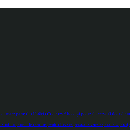
 mare parte din librăria Coaches Ahead și poate fi accesată doar de util
sunt un punct de pornire pentru fiecare persoană care aspiră la o poziți