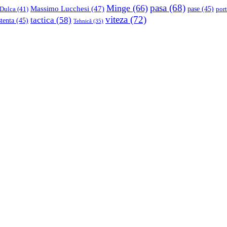
pasa
(68)
Minge
(66)
Massimo Lucchesi
(47)
 Dulca
(41)
pase
(45)
port
viteza
(72)
tactica
(58)
stenta
(45)
Tehnică
(35)