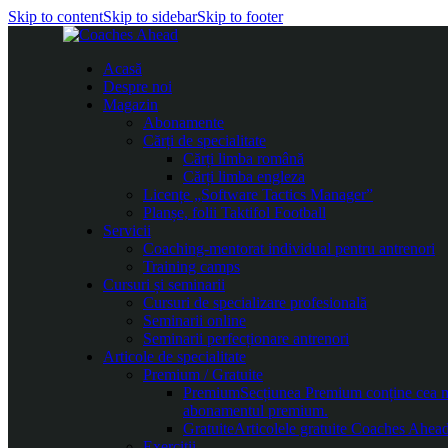
Skip to content
Skip to sidebar
Skip to footer
Acasă
Despre noi
Magazin
Abonamente
Cărți de specialitate
Cărți limba română
Cărți limba engleza
Licențe „Software Tactics Manager”
Planșe, folii Taktifol Football
Servicii
Coaching-mentorat individual pentru antrenori
Training camps
Cursuri și seminarii
Cursuri de specializare profesională
Seminarii online
Seminarii perfecționare antrenori
Articole de specialitate
Premium / Gratuite
Premium
Secțiunea Premium conține cea mai
abonamentul premium.
Gratuite
Articolele gratuite Coaches Ahead 
Exerciții