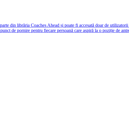
rte din librăria Coaches Ahead și poate fi accesată doar de utilizatori
unct de pornire pentru fiecare persoană care aspiră la o poziție de antr