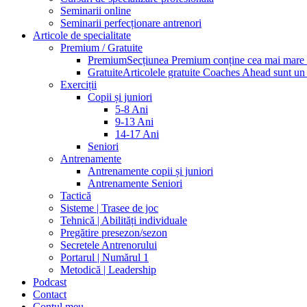
Seminarii online
Seminarii perfecționare antrenori
Articole de specialitate
Premium / Gratuite
Premium
Secțiunea Premium conține cea mai mare pa
Gratuite
Articolele gratuite Coaches Ahead sunt un p
Exerciții
Copii și juniori
5-8 Ani
9-13 Ani
14-17 Ani
Seniori
Antrenamente
Antrenamente copii și juniori
Antrenamente Seniori
Tactică
Sisteme | Trasee de joc
Tehnică | Abilități individuale
Pregătire presezon/sezon
Secretele Antrenorului
Portarul | Numărul 1
Metodică | Leadership
Podcast
Contact
Contul meu