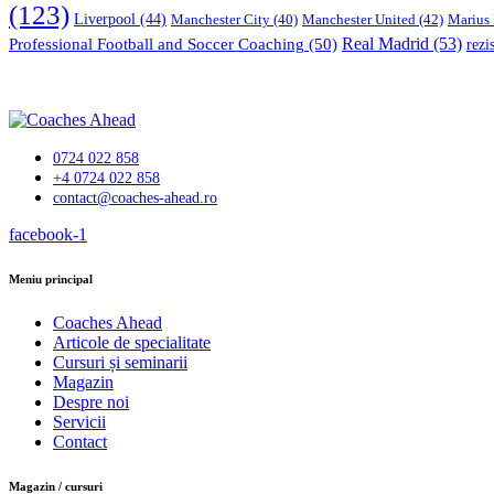
(123)
Liverpool
(44)
Manchester United
(42)
Marius
Manchester City
(40)
Professional Football and Soccer Coaching
(50)
Real Madrid
(53)
rezi
0724 022 858
+4 0724 022 858
contact@coaches-ahead.ro
facebook-1
Meniu principal
Coaches Ahead
Articole de specialitate
Cursuri și seminarii
Magazin
Despre noi
Servicii
Contact
Magazin / cursuri