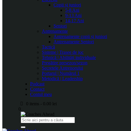
Copii și juniori
5-8 Ani
9-13 Ani
14-17 Ani
Seniori
Antrenamente
Antrenamente copii și juniori
Antrenamente Seniori
Tactică
Sisteme | Trasee de joc
Tehnică | Abilități individuale
Pregătire presezon/sezon
Secretele Antrenorului
Portarul | Numărul 1
Metodică | Leadership
Podcast
Contact
Contul meu
0 items
-
0.00 lei
0