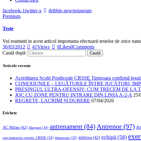
facebook-1
twitter-x
dribble-new
instagram
Premium
Teste
Voi reaminti in acest articol importanta efectuarii testelor de orice nat
30/03/2012
41
Views
0
Likes
0
Comments
Caută după:
Articole recente
Acreditarea Școlii Postliceale CRSSE Timișoara confirmă legalit
CONEXIUNILE – LEGĂTURILE ÎNTRE JUCĂTORI, IM
PRESINGUL ULTRA-OFENSIV: CUM TRECEM DE LA TE
JOC CU ZONE PENTRU INTRARE DIN LINIA A-2-A
25/
REGRETE, LACRIMI ȘI DURERE
07/04/2026
Etichete
Antrenor
(97)
antrenament
(84)
Ar
AC Milan
(42)
Alergare
(34)
exer
echipă
(58)
dribling
(42)
curs instructor sportiv. CRSSE
(34)
demarcare
(33)