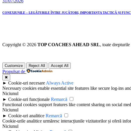
31/07/2026
CONEXIUNILE – LEGĂTURILE ÎNTRE JUCĂTORI, IMPORTANȚA TACTICĂ ȘI FUN
Copyright © 2026
TOP COACHES AHEAD SRL
, toate drepturile
Customize
Reject All
Accept All
Propulsat de
✖
►
Cookie-uri necesare
Always Active
Necessary cookies enable essential site features like secure log-ins a
Niciunul
►
Cookie-uri funcționale
Remarcă
Functional cookies support features like content sharing on social medi
Niciunul
►
Cookie-uri analitice
Remarcă
Cookie-urile analitice urmăresc interacțiunile vizitatorilor și oferă info
Niciunul