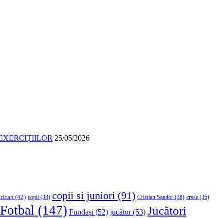
EXERCIȚIILOR
25/05/2026
copii si juniori
(91)
rican
(42)
copii
(38)
Cristian Sandor
(38)
crsse
(36)
Fotbal
(147)
Jucători
Fundași
(52)
jucător
(53)