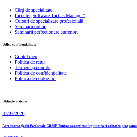
Cărți de specialitate
Licențe „Software Tactics Manager”
Cursuri de specializare profesională
Seminarii online
Seminarii perfecționare antrenori
Utile / confidențialitate
Contul meu
Politica de retur
Termeni și condiții
Politica de confidențialitate
Politica de cookie-uri
Ultimele articole
31/07/2026
Acreditarea Școlii Postliceale CRSSE Timișoara confirmă legalitatea și calitatea programu