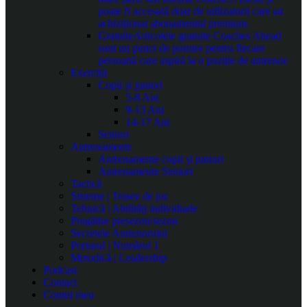
poate fi accesată doar de utilizatorii care au
achiziționat abonamentul premium.
Gratuite
Articolele gratuite Coaches Ahead
sunt un punct de pornire pentru fiecare
persoană care aspiră la o poziție de antrenor.
Exerciții
Copii și juniori
5-8 Ani
9-13 Ani
14-17 Ani
Seniori
Antrenamente
Antrenamente copii și juniori
Antrenamente Seniori
Tactică
Sisteme | Trasee de joc
Tehnică | Abilități individuale
Pregătire presezon/sezon
Secretele Antrenorului
Portarul | Numărul 1
Metodică | Leadership
Podcast
Contact
Contul meu