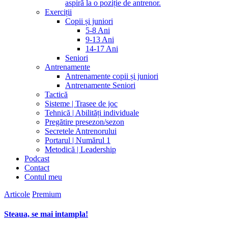
aspiră la o poziție de antrenor.
Exerciții
Copii și juniori
5-8 Ani
9-13 Ani
14-17 Ani
Seniori
Antrenamente
Antrenamente copii și juniori
Antrenamente Seniori
Tactică
Sisteme | Trasee de joc
Tehnică | Abilități individuale
Pregătire presezon/sezon
Secretele Antrenorului
Portarul | Numărul 1
Metodică | Leadership
Podcast
Contact
Contul meu
Articole
Premium
Steaua, se mai intampla!