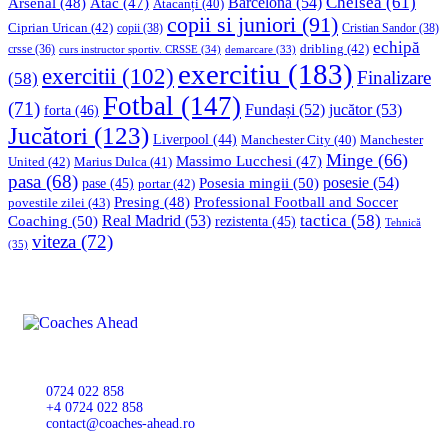
Chelsea
(61)
Barcelona
(54)
Arsenal
(48)
Atac
(47)
Atacanți
(40)
copii si juniori
(91)
Ciprian Urican
(42)
copii
(38)
Cristian Sandor
(38)
echipă
dribling
(42)
crsse
(36)
curs instructor sportiv. CRSSE
(34)
demarcare
(33)
exercitiu
(183)
exercitii
(102)
Finalizare
(58)
Fotbal
(147)
(71)
Fundași
(52)
jucător
(53)
forta
(46)
Jucători
(123)
Liverpool
(44)
Manchester
Manchester City
(40)
Minge
(66)
Massimo Lucchesi
(47)
United
(42)
Marius Dulca
(41)
pasa
(68)
Posesia mingii
(50)
posesie
(54)
pase
(45)
portar
(42)
Professional Football and Soccer
Presing
(48)
povestile zilei
(43)
tactica
(58)
Coaching
(50)
Real Madrid
(53)
rezistenta
(45)
Tehnică
viteza
(72)
(35)
0724 022 858
+4 0724 022 858
contact@coaches-ahead.ro