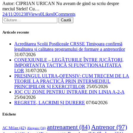
Autor: CIPRIAN URICAN Nu aveam de gind sa scriu despre
meciul Stelei! Cu…
24/11/2012
38
Views
0
Likes
0
Comments
Articole recente
Acreditarea Școlii Postliceale CRSSE Timișoara confirmă
legalitatea și calitatea programului de formare a antrenorilor
31/07/2026
CONEXIUNILE – LEGĂTURILE ÎNTRE JUCĂTORI,
IMPORTANȚA TACTICĂ ȘI FUNCȚIONALITATEA
LOR
31/07/2026
PRESINGUL ULTRA-OFENSIV: CUM TRECEM DE LA
TEORIE LA PRACTICĂ PRIN INTERMEDIUL
PRINCIPIILOR ȘI EXERCIȚIILOR
25/05/2026
JOC CU ZONE PENTRU INTRARE DIN LINIA A-2-A
25/04/2026
REGRETE, LACRIMI ȘI DURERE
07/04/2026
Etichete
Antrenor
(97)
antrenament
(84)
AC Milan
(42)
Alergare
(34)