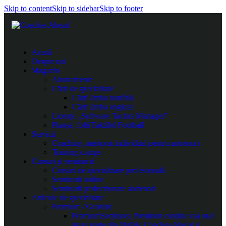
Skip to content
Skip to sidebar
Skip to footer
Acasă
Despre noi
Magazin
Abonamente
Cărți de specialitate
Cărți limba română
Cărți limba engleza
Licențe „Software Tactics Manager”
Planșe, folii Taktifol Football
Servicii
Coaching-mentorat individual pentru antrenori
Training camps
Cursuri și seminarii
Cursuri de specializare profesională
Seminarii online
Seminarii perfecționare antrenori
Articole de specialitate
Premium / Gratuite
Premium
Secțiunea Premium conține cea mai
mare parte din librăria Coaches Ahead și