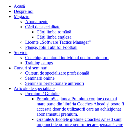
Acasă
Despre noi
Magazin
Abonamente
Cărți de specialitate
Cărți limba română
Cărți limba engleza
Licențe „Software Tactics Manager”
Planșe, folii Taktifol Football
Servicii
Coaching-mentorat individual pentru antrenori
Training camps
Cursuri și seminarii
Cursuri de specializare profesională
Seminarii online
Seminarii perfecționare antrenori
Articole de specialitate
Premium / Gratuite
Premium
Secțiunea Premium conține cea mai
mare parte din librăria Coaches Ahead și poate fi
accesată doar de utilizatorii care au achiziționat
abonamentul premium.
Gratuite
Articolele gratuite Coaches Ahead sunt
un punct de pornire pentru fiecare persoană care