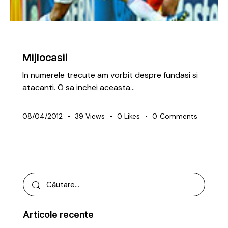
ARTICOLE
PREMIUM
TACTICĂ
Mijlocasii
In numerele trecute am vorbit despre fundasi si
atacanti. O sa inchei aceasta…
08/04/2012
39
Views
0
Likes
0
Comments
Articole recente