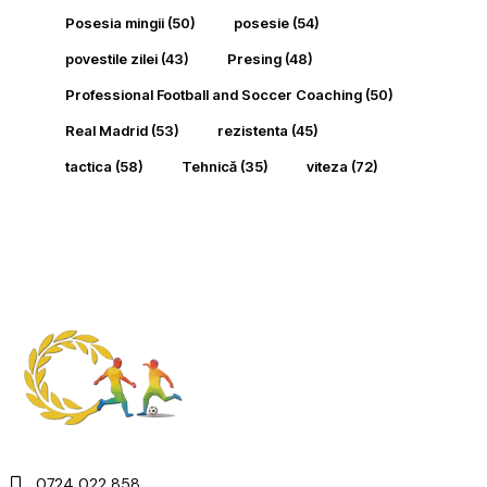
Posesia mingii
(50)
posesie
(54)
povestile zilei
(43)
Presing
(48)
Professional Football and Soccer Coaching
(50)
Real Madrid
(53)
rezistenta
(45)
tactica
(58)
Tehnică
(35)
viteza
(72)
0724 022 858