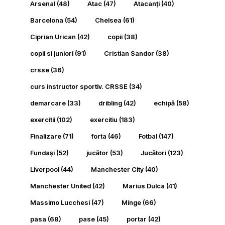
Arsenal
(48)
Atac
(47)
Atacanți
(40)
Barcelona
(54)
Chelsea
(61)
Ciprian Urican
(42)
copii
(38)
copii si juniori
(91)
Cristian Sandor
(38)
crsse
(36)
curs instructor sportiv. CRSSE
(34)
demarcare
(33)
dribling
(42)
echipă
(58)
exercitii
(102)
exercitiu
(183)
Finalizare
(71)
forta
(46)
Fotbal
(147)
Fundași
(52)
jucător
(53)
Jucători
(123)
Liverpool
(44)
Manchester City
(40)
Manchester United
(42)
Marius Dulca
(41)
Massimo Lucchesi
(47)
Minge
(66)
pasa
(68)
pase
(45)
portar
(42)