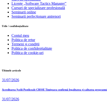
Licențe „Software Tactics Manager”
Cursuri de specializare profesională
Seminarii online
Seminarii perfecționare antrenori
Utile / confidențialitate
Contul meu
Politica de retur
Termeni și condiții
Politica de confidențialitate
Politica de cookie-uri
Ultimele articole
31/07/2026
Acreditarea Școlii Postliceale CRSSE Timișoara confirmă legalitatea și calitatea programu
31/07/2026