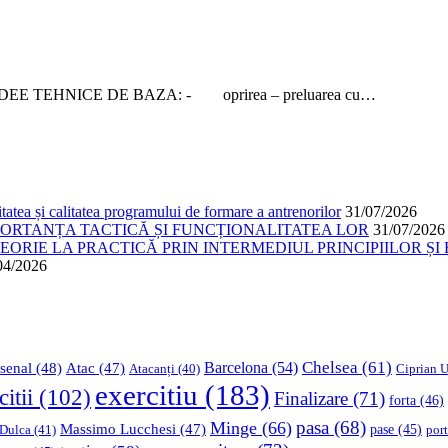
DEE TEHNICE DE BAZA: - oprirea – preluarea cu…
atea și calitatea programului de formare a antrenorilor
31/07/2026
PORTANȚA TACTICĂ ȘI FUNCȚIONALITATEA LOR
31/07/2026
ORIE LA PRACTICĂ PRIN INTERMEDIUL PRINCIPIILOR ȘI 
04/2026
Chelsea
(61)
Barcelona
(54)
senal
(48)
Atac
(47)
Ciprian U
Atacanți
(40)
exercitiu
(183)
citii
(102)
Finalizare
(71)
forta
(46)
pasa
(68)
Minge
(66)
Massimo Lucchesi
(47)
 Dulca
(41)
pase
(45)
port