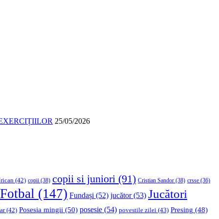
EXERCIȚIILOR
25/05/2026
copii si juniori
(91)
rican
(42)
copii
(38)
Cristian Sandor
(38)
crsse
(36)
Fotbal
(147)
Jucători
Fundași
(52)
jucător
(53)
Posesia mingii
(50)
posesie
(54)
Presing
(48)
ar
(42)
povestile zilei
(43)