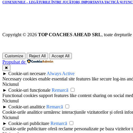
CONEXIUNILE – LEGĂTURILE ÎNTRE JUCĂTORI, IMPORTANȚA TACTICĂ ȘI FUN
Copyright © 2026
TOP COACHES AHEAD SRL
, toate drepturile
Customize
Reject All
Accept All
Propulsat de
✖
►
Cookie-uri necesare
Always Active
Necessary cookies enable essential site features like secure log-ins a
Niciunul
►
Cookie-uri funcționale
Remarcă
Functional cookies support features like content sharing on social medi
Niciunul
►
Cookie-uri analitice
Remarcă
Cookie-urile analitice urmăresc interacțiunile vizitatorilor și oferă info
Niciunul
►
Cookie-uri publicitare
Remarcă
Cookie-urile publicitare oferă reclame personalizate pe baza vizitelor t