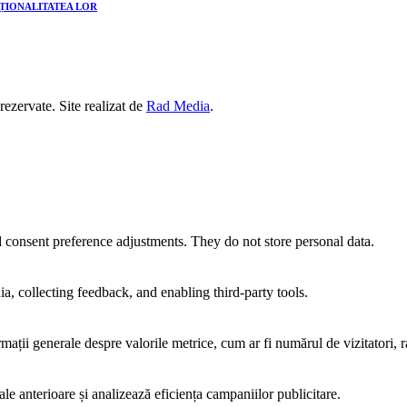
CȚIONALITATEA LOR
 rezervate. Site realizat de
Rad Media
.
nd consent preference adjustments. They do not store personal data.
a, collecting feedback, and enabling third-party tools.
rmații generale despre valorile metrice, cum ar fi numărul de vizitatori, ra
ale anterioare și analizează eficiența campaniilor publicitare.