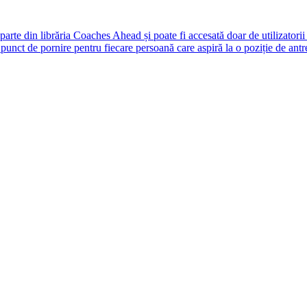
rte din librăria Coaches Ahead și poate fi accesată doar de utilizatori
unct de pornire pentru fiecare persoană care aspiră la o poziție de antr