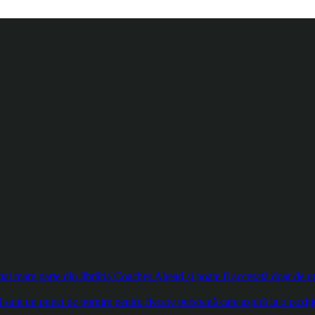
 mare parte din librăria Coaches Ahead și poate fi accesată doar de util
sunt un punct de pornire pentru fiecare persoană care aspiră la o poziți