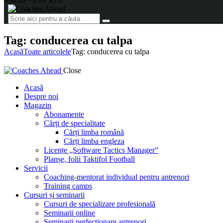
Tag: conducerea cu talpa
Acasă
Toate articolele
Tag: conducerea cu talpa
Close
Acasă
Despre noi
Magazin
Abonamente
Cărți de specialitate
Cărți limba română
Cărți limba engleza
Licențe „Software Tactics Manager”
Planșe, folii Taktifol Football
Servicii
Coaching-mentorat individual pentru antrenori
Training camps
Cursuri și seminarii
Cursuri de specializare profesională
Seminarii online
Seminarii perfecționare antrenori