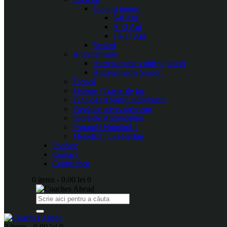
Copii și juniori
5-8 Ani
9-13 Ani
14-17 Ani
Seniori
Antrenamente
Antrenamente copii și juniori
Antrenamente Seniori
Tactică
Sisteme | Trasee de joc
Tehnică | Abilități individuale
Pregătire presezon/sezon
Secretele Antrenorului
Portarul | Numărul 1
Metodică | Leadership
Podcast
Contact
Contul meu
0 items
-
0.00 lei
0
0 items
-
0.00 lei
0