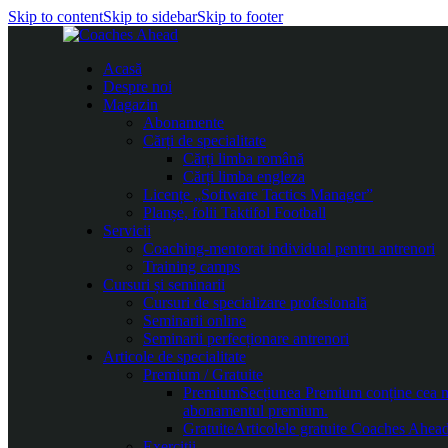
Skip to content
Skip to sidebar
Skip to footer
Acasă
Despre noi
Magazin
Abonamente
Cărți de specialitate
Cărți limba română
Cărți limba engleza
Licențe „Software Tactics Manager”
Planșe, folii Taktifol Football
Servicii
Coaching-mentorat individual pentru antrenori
Training camps
Cursuri și seminarii
Cursuri de specializare profesională
Seminarii online
Seminarii perfecționare antrenori
Articole de specialitate
Premium / Gratuite
Premium
Secțiunea Premium conține cea mai
abonamentul premium.
Gratuite
Articolele gratuite Coaches Ahead 
Exerciții