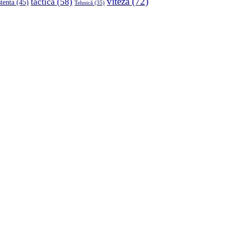
viteza
(72)
tactica
(58)
stenta
(45)
Tehnică
(35)