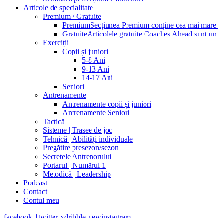
Articole de specialitate
Premium / Gratuite
Premium
Secțiunea Premium conține cea mai mare pa
Gratuite
Articolele gratuite Coaches Ahead sunt un p
Exerciții
Copii și juniori
5-8 Ani
9-13 Ani
14-17 Ani
Seniori
Antrenamente
Antrenamente copii și juniori
Antrenamente Seniori
Tactică
Sisteme | Trasee de joc
Tehnică | Abilități individuale
Pregătire presezon/sezon
Secretele Antrenorului
Portarul | Numărul 1
Metodică | Leadership
Podcast
Contact
Contul meu
facebook-1
twitter-x
dribble-new
instagram