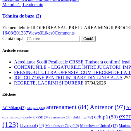
Metodică | Leadership
Tehnica de baza (2)
Element tehnic III OPRIREA SAU PRELUAREA MINGII PROCE
16/08/2013
37
Views
0
Likes
0
Comments
Caută după:
Articole recente
Acreditarea Școlii Postliceale CRSSE Timișoara confirmă legalit
CONEXIUNILE – LEGĂTURILE ÎNTRE JUCĂTORI, IM
PRESINGUL ULTRA-OFENSIV: CUM TRECEM DE LA TE
JOC CU ZONE PENTRU INTRARE DIN LINIA A-2-A
25/
REGRETE, LACRIMI ȘI DURERE
07/04/2026
Etichete
Antrenor
(97)
antrenament
(84)
Ar
AC Milan
(42)
Alergare
(34)
exer
echipă
(58)
dribling
(42)
curs instructor sportiv. CRSSE
(34)
demarcare
(33)
(123)
Liverpool
(44)
Manchester United
(42)
Marius
Manchester City
(40)