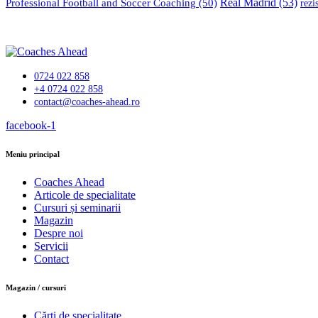
Professional Football and Soccer Coaching
(50)
Real Madrid
(53)
rezi
0724 022 858
+4 0724 022 858
contact@coaches-ahead.ro
facebook-1
Meniu principal
Coaches Ahead
Articole de specialitate
Cursuri și seminarii
Magazin
Despre noi
Servicii
Contact
Magazin / cursuri
Cărți de specialitate