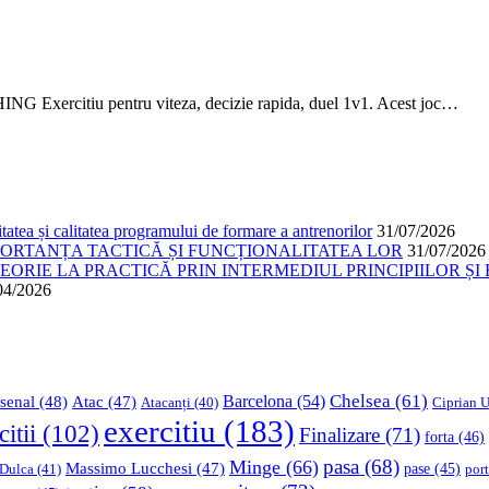
citiu pentru viteza, decizie rapida, duel 1v1. Acest joc…
atea și calitatea programului de formare a antrenorilor
31/07/2026
PORTANȚA TACTICĂ ȘI FUNCȚIONALITATEA LOR
31/07/2026
ORIE LA PRACTICĂ PRIN INTERMEDIUL PRINCIPIILOR ȘI 
04/2026
Chelsea
(61)
Barcelona
(54)
senal
(48)
Atac
(47)
Ciprian U
Atacanți
(40)
exercitiu
(183)
citii
(102)
Finalizare
(71)
forta
(46)
pasa
(68)
Minge
(66)
Massimo Lucchesi
(47)
 Dulca
(41)
pase
(45)
port