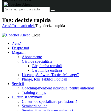
Tag: decizie rapida
Acasă
Toate articolele
Tag: decizie rapida
Close
Acasă
Despre noi
Magazin
Abonamente
Cărți de specialitate
Cărți limba română
Cărți limba engleza
Licențe „Software Tactics Manager”
Planșe, folii Taktifol Football
Servicii
Coaching-mentorat individual pentru antrenori
Training camps
Cursuri și seminarii
Cursuri de specializare profesională
Seminarii online
Seminarii perfecționare antrenori