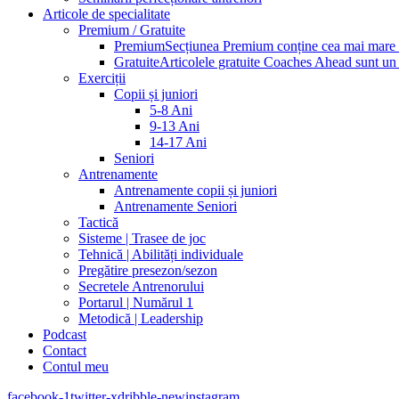
Articole de specialitate
Premium / Gratuite
Premium
Secțiunea Premium conține cea mai mare pa
Gratuite
Articolele gratuite Coaches Ahead sunt un p
Exerciții
Copii și juniori
5-8 Ani
9-13 Ani
14-17 Ani
Seniori
Antrenamente
Antrenamente copii și juniori
Antrenamente Seniori
Tactică
Sisteme | Trasee de joc
Tehnică | Abilități individuale
Pregătire presezon/sezon
Secretele Antrenorului
Portarul | Numărul 1
Metodică | Leadership
Podcast
Contact
Contul meu
facebook-1
twitter-x
dribble-new
instagram