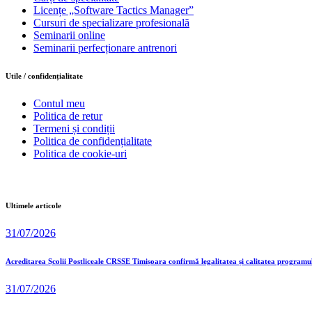
Licențe „Software Tactics Manager”
Cursuri de specializare profesională
Seminarii online
Seminarii perfecționare antrenori
Utile / confidențialitate
Contul meu
Politica de retur
Termeni și condiții
Politica de confidențialitate
Politica de cookie-uri
Ultimele articole
31/07/2026
Acreditarea Școlii Postliceale CRSSE Timișoara confirmă legalitatea și calitatea programu
31/07/2026