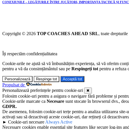
CONEXIUNILE – LEGĂTURILE ÎNTRE JUCĂTORI, IMPORTANȚA TACTICĂ ȘI FUN
Copyright © 2026
TOP COACHES AHEAD SRL
, toate drepturile
Îți respectăm confidențialitatea
Cookie-urile ne ajută să vă îmbunătățim experiența, să vă oferim conținu
pentru a vă da consimțământul sau pe
Respingeți tot
pentru a refuza c
Personalizează
Respinge tot
Acceptă tot
Propulsat de
Personalizează preferințele pentru cookie-uri
✖
Folosim cookie-uri pentru a asigura o navigare fără probleme și pentru a 
Cookie-urile marcate ca
Necesare
sunt stocate în browserul dvs., deoa
GDPR.
De asemenea, folosim cookie-uri terțe pentru a analiza utilizarea site-u
activați sau să dezactivați aceste cookie-uri, dar rețineți că dezactivar
►
Cookie-uri necesare
Always Active
Necessary cookies enable essential site features like secure log-ins a