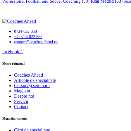
Professional Football and Soccer Coaching
(50)
Real Madrid
(53)
rezi
0724 022 858
+4 0724 022 858
contact@coaches-ahead.ro
facebook-1
Meniu principal
Coaches Ahead
Articole de specialitate
Cursuri și seminarii
Magazin
Despre noi
Servicii
Contact
Magazin / cursuri
Cărți de specialitate