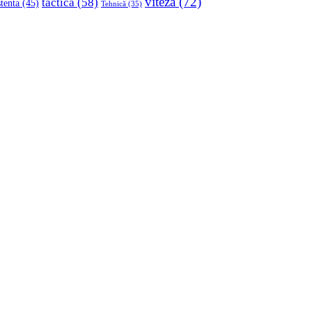
viteza
(72)
tactica
(58)
stenta
(45)
Tehnică
(35)