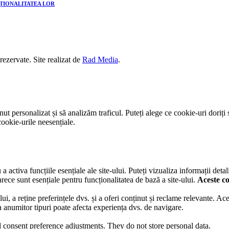
CȚIONALITATEA LOR
 rezervate. Site realizat de
Rad Media
.
t personalizat și să analizăm traficul. Puteți alege ce cookie-uri doriți 
ookie-urile neesențiale.
activa funcțiile esențiale ale site-ului. Puteți vizualiza informații detal
rece sunt esențiale pentru funcționalitatea de bază a site-ului.
Aceste co
lui, a reține preferințele dvs. și a oferi conținut și reclame relevante. A
ea anumitor tipuri poate afecta experiența dvs. de navigare.
nd consent preference adjustments. They do not store personal data.