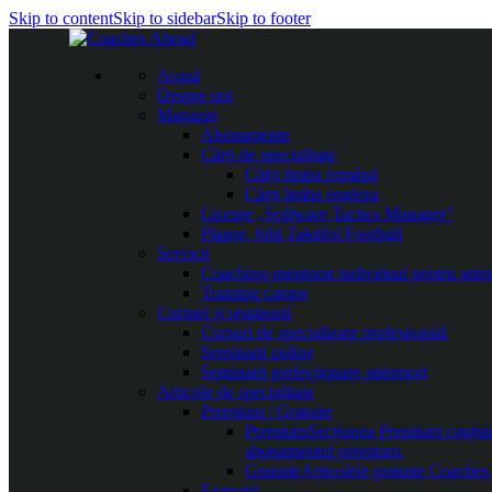
Skip to content
Skip to sidebar
Skip to footer
Acasă
Despre noi
Magazin
Abonamente
Cărți de specialitate
Cărți limba română
Cărți limba engleza
Licențe „Software Tactics Manager”
Planșe, folii Taktifol Football
Servicii
Coaching-mentorat individual pentru antr
Training camps
Cursuri și seminarii
Cursuri de specializare profesională
Seminarii online
Seminarii perfecționare antrenori
Articole de specialitate
Premium / Gratuite
Premium
Secțiunea Premium conține c
abonamentul premium.
Gratuite
Articolele gratuite Coaches 
Exerciții