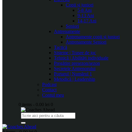
Copii și juniori
5-8 Ani
9-13 Ani
14-17 Ani
Seniori
Antrenamente
Antrenamente copii și juniori
Antrenamente Seniori
Tactică
Sisteme | Trasee de joc
Tehnică | Abilități individuale
Pregătire presezon/sezon
Secretele Antrenorului
Portarul | Numărul 1
Metodică | Leadership
Podcast
Contact
Contul meu
0 items
-
0.00 lei
0
0 items
-
0.00 lei
0