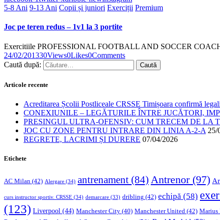
5-8 Ani
9-13 Ani
Copii și juniori
Exerciții
Premium
Joc pe teren redus – 1v1 la 3 portite
Exercitiile PROFESSIONAL FOOTBALL AND SOCCER COACHING Exer
24/02/2013
30
Views
0
Likes
0
Comments
Caută după:
Articole recente
Acreditarea Școlii Postliceale CRSSE Timișoara confirmă legalit
CONEXIUNILE – LEGĂTURILE ÎNTRE JUCĂTORI, IM
PRESINGUL ULTRA-OFENSIV: CUM TRECEM DE LA TE
JOC CU ZONE PENTRU INTRARE DIN LINIA A-2-A
25/
REGRETE, LACRIMI ȘI DURERE
07/04/2026
Etichete
Antrenor
(97)
antrenament
(84)
Ar
AC Milan
(42)
Alergare
(34)
exer
echipă
(58)
dribling
(42)
curs instructor sportiv. CRSSE
(34)
demarcare
(33)
(123)
Liverpool
(44)
Manchester United
(42)
Marius
Manchester City
(40)