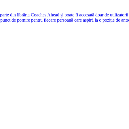
rte din librăria Coaches Ahead și poate fi accesată doar de utilizatori
unct de pornire pentru fiecare persoană care aspiră la o poziție de antr