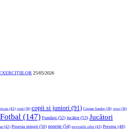
EXERCIȚIILOR
25/05/2026
copii si juniori
(91)
rican
(42)
copii
(38)
Cristian Sandor
(38)
crsse
(36)
Fotbal
(147)
Jucători
Fundași
(52)
jucător
(53)
Posesia mingii
(50)
posesie
(54)
Presing
(48)
ar
(42)
povestile zilei
(43)