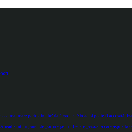
enori
ea mai mare parte din librăria Coaches Ahead și poate fi accesată doar d
Ahead sunt un punct de pornire pentru fiecare persoană care aspiră la o 