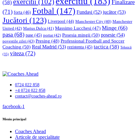
exercitiu
(183)
exercitii
(102)
Finalizare
(58)
Fotbal
(147)
(71)
Fundași
(52)
jucător
(53)
forta
(46)
Jucători
(123)
Liverpool
(44)
Manchester
Manchester City
(40)
Minge
(66)
Massimo Lucchesi
(47)
United
(42)
Marius Dulca
(41)
pasa
(68)
Posesia mingii
(50)
posesie
(54)
pase
(45)
portar
(42)
Professional Football and Soccer
Presing
(48)
povestile zilei
(43)
tactica
(58)
Coaching
(50)
Real Madrid
(53)
rezistenta
(45)
Tehnică
viteza
(72)
(35)
0724 022 858
+4 0724 022 858
contact@coaches-ahead.ro
facebook-1
Meniu principal
Coaches Ahead
Articole de specialitate