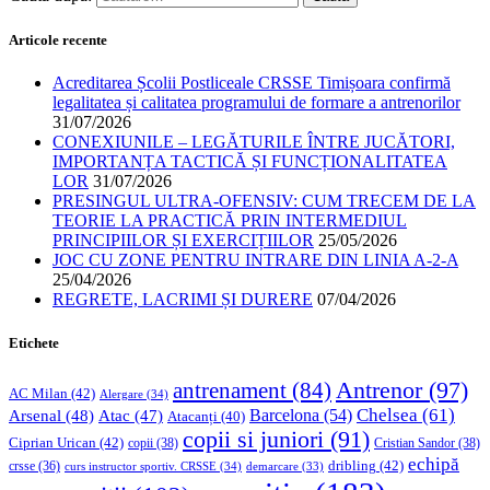
Articole recente
Acreditarea Școlii Postliceale CRSSE Timișoara confirmă
legalitatea și calitatea programului de formare a antrenorilor
31/07/2026
CONEXIUNILE – LEGĂTURILE ÎNTRE JUCĂTORI,
IMPORTANȚA TACTICĂ ȘI FUNCȚIONALITATEA
LOR
31/07/2026
PRESINGUL ULTRA-OFENSIV: CUM TRECEM DE LA
TEORIE LA PRACTICĂ PRIN INTERMEDIUL
PRINCIPIILOR ȘI EXERCIȚIILOR
25/05/2026
JOC CU ZONE PENTRU INTRARE DIN LINIA A-2-A
25/04/2026
REGRETE, LACRIMI ȘI DURERE
07/04/2026
Etichete
Antrenor
(97)
antrenament
(84)
AC Milan
(42)
Alergare
(34)
Chelsea
(61)
Barcelona
(54)
Arsenal
(48)
Atac
(47)
Atacanți
(40)
copii si juniori
(91)
Ciprian Urican
(42)
copii
(38)
Cristian Sandor
(38)
echipă
dribling
(42)
crsse
(36)
curs instructor sportiv. CRSSE
(34)
demarcare
(33)