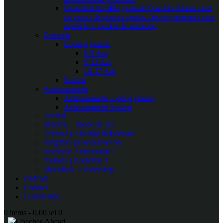
Gratuite
Articolele gratuite Coaches Ahead sunt
un punct de pornire pentru fiecare persoană care
aspiră la o poziție de antrenor.
Exerciții
Copii și juniori
5-8 Ani
9-13 Ani
14-17 Ani
Seniori
Antrenamente
Antrenamente copii și juniori
Antrenamente Seniori
Tactică
Sisteme | Trasee de joc
Tehnică | Abilități individuale
Pregătire presezon/sezon
Secretele Antrenorului
Portarul | Numărul 1
Metodică | Leadership
Podcast
Contact
Contul meu
0 items
-
0.00 lei
0