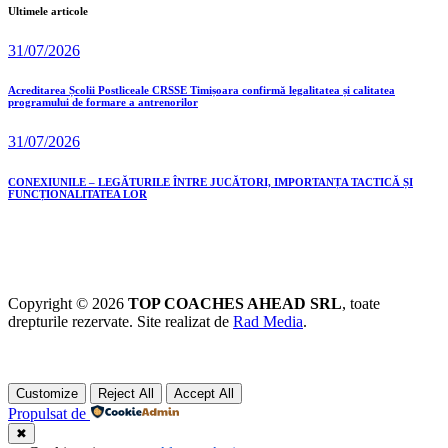
Ultimele articole
31/07/2026
Acreditarea Școlii Postliceale CRSSE Timișoara confirmă legalitatea și calitatea
programului de formare a antrenorilor
31/07/2026
CONEXIUNILE – LEGĂTURILE ÎNTRE JUCĂTORI, IMPORTANȚA TACTICĂ ȘI
FUNCȚIONALITATEA LOR
Copyright © 2026
TOP COACHES AHEAD SRL
, toate
drepturile rezervate. Site realizat de
Rad Media
.
Customize
Reject All
Accept All
Propulsat de
✖