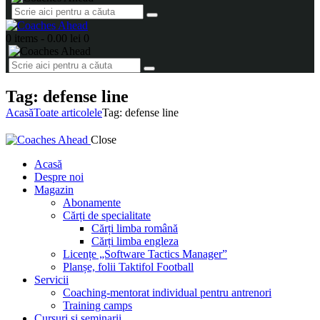
0 items
-
0.00 lei
0
Tag: defense line
Acasă
Toate articolele
Tag: defense line
Close
Acasă
Despre noi
Magazin
Abonamente
Cărți de specialitate
Cărți limba română
Cărți limba engleza
Licențe „Software Tactics Manager”
Planșe, folii Taktifol Football
Servicii
Coaching-mentorat individual pentru antrenori
Training camps
Cursuri și seminarii