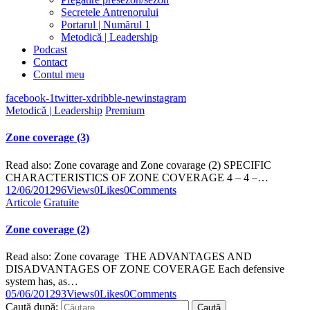
Secretele Antrenorului
Portarul | Numărul 1
Metodică | Leadership
Podcast
Contact
Contul meu
facebook-1
twitter-x
dribble-new
instagram
Metodică | Leadership
Premium
Zone coverage (3)
Read also: Zone covarage and Zone covarage (2) SPECIFIC
CHARACTERISTICS OF ZONE COVERAGE 4 – 4 –…
12/06/2012
96
Views
0
Likes
0
Comments
Articole
Gratuite
Zone coverage (2)
Read also: Zone covarage THE ADVANTAGES AND
DISADVANTAGES OF ZONE COVERAGE Each defensive
system has, as…
05/06/2012
93
Views
0
Likes
0
Comments
Caută după: