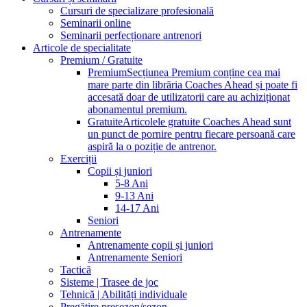
Cursuri de specializare profesională
Seminarii online
Seminarii perfecționare antrenori
Articole de specialitate
Premium / Gratuite
Premium
Secțiunea Premium conține cea mai
mare parte din librăria Coaches Ahead și poate fi
accesată doar de utilizatorii care au achiziționat
abonamentul premium.
Gratuite
Articolele gratuite Coaches Ahead sunt
un punct de pornire pentru fiecare persoană care
aspiră la o poziție de antrenor.
Exerciții
Copii și juniori
5-8 Ani
9-13 Ani
14-17 Ani
Seniori
Antrenamente
Antrenamente copii și juniori
Antrenamente Seniori
Tactică
Sisteme | Trasee de joc
Tehnică | Abilități individuale
Pregătire presezon/sezon