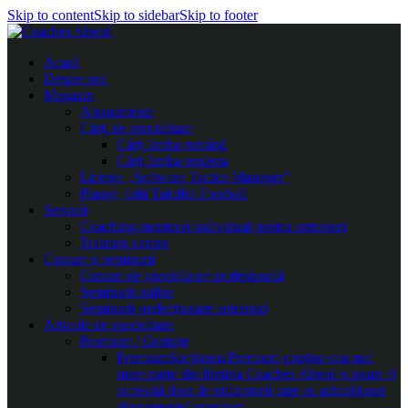
Skip to content
Skip to sidebar
Skip to footer
Acasă
Despre noi
Magazin
Abonamente
Cărți de specialitate
Cărți limba română
Cărți limba engleza
Licențe „Software Tactics Manager”
Planșe, folii Taktifol Football
Servicii
Coaching-mentorat individual pentru antrenori
Training camps
Cursuri și seminarii
Cursuri de specializare profesională
Seminarii online
Seminarii perfecționare antrenori
Articole de specialitate
Premium / Gratuite
Premium
Secțiunea Premium conține cea mai
mare parte din librăria Coaches Ahead și poate fi
accesată doar de utilizatorii care au achiziționat
abonamentul premium.