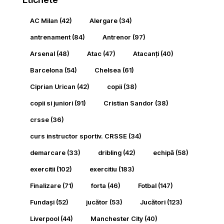
AC Milan
(42)
Alergare
(34)
antrenament
(84)
Antrenor
(97)
Arsenal
(48)
Atac
(47)
Atacanți
(40)
Barcelona
(54)
Chelsea
(61)
Ciprian Urican
(42)
copii
(38)
copii si juniori
(91)
Cristian Sandor
(38)
crsse
(36)
curs instructor sportiv. CRSSE
(34)
demarcare
(33)
dribling
(42)
echipă
(58)
exercitii
(102)
exercitiu
(183)
Finalizare
(71)
forta
(46)
Fotbal
(147)
Fundași
(52)
jucător
(53)
Jucători
(123)
Liverpool
(44)
Manchester City
(40)