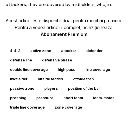
attackers, they are covered by midfielders, who, in…
Acest articol este disponibil doar pentru membrii premium.
Pentru a vedea articolul complet, achiziționează:
Abonament Premium
4-4-2
active zone
attacker
defender
defense line
defensive phase
double line coverage
high pass
line coverage
midfielder
offside tactics
offside trap
passive zone
players
position of the ball
pressing
pressure
short team
team-mates
triple line coverage
zone coverage