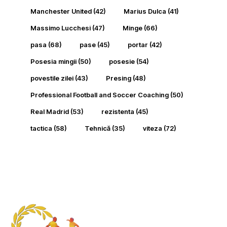
Manchester United
(42)
Marius Dulca
(41)
Massimo Lucchesi
(47)
Minge
(66)
pasa
(68)
pase
(45)
portar
(42)
Posesia mingii
(50)
posesie
(54)
povestile zilei
(43)
Presing
(48)
Professional Football and Soccer Coaching
(50)
Real Madrid
(53)
rezistenta
(45)
tactica
(58)
Tehnică
(35)
viteza
(72)