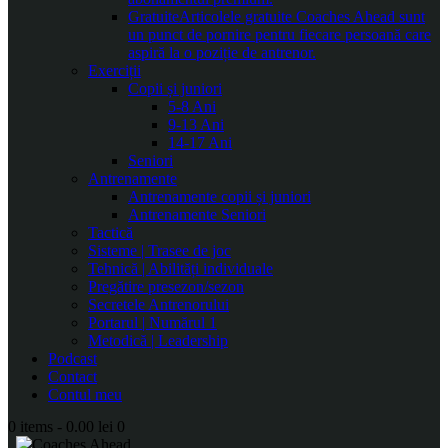
Gratuite
Articolele gratuite Coaches Ahead sunt
un punct de pornire pentru fiecare persoană care
aspiră la o poziție de antrenor.
Exerciții
Copii și juniori
5-8 Ani
9-13 Ani
14-17 Ani
Seniori
Antrenamente
Antrenamente copii și juniori
Antrenamente Seniori
Tactică
Sisteme | Trasee de joc
Tehnică | Abilități individuale
Pregătire presezon/sezon
Secretele Antrenorului
Portarul | Numărul 1
Metodică | Leadership
Podcast
Contact
Contul meu
0 items
-
0.00 lei
0