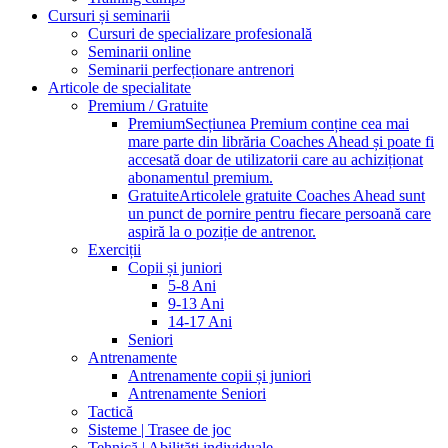
Cursuri și seminarii
Cursuri de specializare profesională
Seminarii online
Seminarii perfecționare antrenori
Articole de specialitate
Premium / Gratuite
Premium
Secțiunea Premium conține cea mai
mare parte din librăria Coaches Ahead și poate fi
accesată doar de utilizatorii care au achiziționat
abonamentul premium.
Gratuite
Articolele gratuite Coaches Ahead sunt
un punct de pornire pentru fiecare persoană care
aspiră la o poziție de antrenor.
Exerciții
Copii și juniori
5-8 Ani
9-13 Ani
14-17 Ani
Seniori
Antrenamente
Antrenamente copii și juniori
Antrenamente Seniori
Tactică
Sisteme | Trasee de joc
Tehnică | Abilități individuale