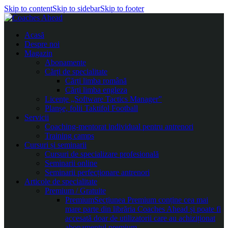
Skip to content
Skip to sidebar
Skip to footer
Acasă
Despre noi
Magazin
Abonamente
Cărți de specialitate
Cărți limba română
Cărți limba engleza
Licențe „Software Tactics Manager”
Planșe, folii Taktifol Football
Servicii
Coaching-mentorat individual pentru antrenori
Training camps
Cursuri și seminarii
Cursuri de specializare profesională
Seminarii online
Seminarii perfecționare antrenori
Articole de specialitate
Premium / Gratuite
Premium
Secțiunea Premium conține cea mai
mare parte din librăria Coaches Ahead și poate fi
accesată doar de utilizatorii care au achiziționat
abonamentul premium.