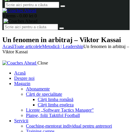
0 items
-
0.00 lei
0
Un fenomen in arbitraj – Viktor Kassai
Acasă
Toate articolele
Metodică | Leadership
Un fenomen in arbitraj –
Viktor Kassai
Close
Acasă
Despre noi
Magazin
Abonamente
Cărți de specialitate
Cărți limba română
Cărți limba engleza
Licențe „Software Tactics Manager”
Planșe, folii Taktifol Football
Servicii
Coaching-mentorat individual pentru antrenori
Training camps