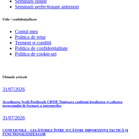
Seminarii online
Seminarii perfecționare antrenori
Utile / confidențialitate
Contul meu
Politica de retur
Termeni și condiții
Politica de confidențialitate
Politica de cookie-uri
Ultimele articole
31/07/2026
Acreditarea Școlii Postliceale CRSSE Timișoara confirmă legalitatea și calitatea
programului de formare a antrenorilor
31/07/2026
CONEXIUNILE – LEGĂTURILE ÎNTRE JUCĂTORI, IMPORTANȚA TACTICĂ ȘI
FUNCȚIONALITATEA LOR