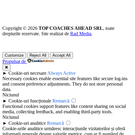
Copyright © 2026
TOP COACHES AHEAD SRL
, toate
drepturile rezervate. Site realizat de
Rad Media
.
Customize
Reject All
Accept All
Propulsat de
✖
►
Cookie-uri necesare
Always Active
Necessary cookies enable essential site features like secure log-ins
and consent preference adjustments. They do not store personal
data.
Niciunul
►
Cookie-uri funcționale
Remarcă
Functional cookies support features like content sharing on social
media, collecting feedback, and enabling third-party tools.
Niciunul
►
Cookie-uri analitice
Remarcă
Cookie-urile analitice urmăresc interacțiunile vizitatorilor și oferă
informații generale despre valorile metrice, cum ar fi numărul de