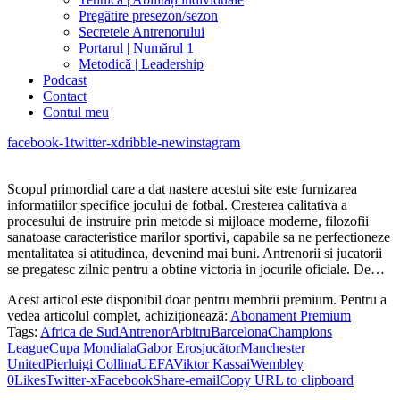
Pregătire presezon/sezon
Secretele Antrenorului
Portarul | Numărul 1
Metodică | Leadership
Podcast
Contact
Contul meu
facebook-1
twitter-x
dribble-new
instagram
Scopul primordial care a dat nastere acestui site este furnizarea
informatiilor specifice jocului de fotbal. Cresterea calitativa a
procesului de instruire prin metode si mijloace moderne, filozofii
sanatoase caracteristice marilor sportivi, capabile sa ne perfectioneze
mentalitatea si atitudinea, devenind mai buni. Antrenorii si jucatorii
se pregatesc zilnic pentru a obtine victoria in jocurile oficiale. De…
Acest articol este disponibil doar pentru membrii premium. Pentru a
vedea articolul complet, achiziționează:
Abonament Premium
Tags:
Africa de Sud
Antrenor
Arbitru
Barcelona
Champions
League
Cupa Mondiala
Gabor Eros
jucător
Manchester
United
Pierluigi Collina
UEFA
Viktor Kassai
Wembley
0
Likes
Twitter-x
Facebook
Share-email
Copy URL to clipboard