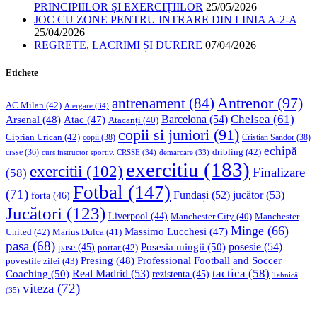
PRINCIPIILOR ȘI EXERCIȚIILOR
25/05/2026
JOC CU ZONE PENTRU INTRARE DIN LINIA A-2-A
25/04/2026
REGRETE, LACRIMI ȘI DURERE
07/04/2026
Etichete
Antrenor
(97)
antrenament
(84)
AC Milan
(42)
Alergare
(34)
Chelsea
(61)
Barcelona
(54)
Arsenal
(48)
Atac
(47)
Atacanți
(40)
copii si juniori
(91)
Ciprian Urican
(42)
copii
(38)
Cristian Sandor
(38)
echipă
dribling
(42)
crsse
(36)
curs instructor sportiv. CRSSE
(34)
demarcare
(33)
exercitiu
(183)
exercitii
(102)
Finalizare
(58)
Fotbal
(147)
(71)
Fundași
(52)
jucător
(53)
forta
(46)
Jucători
(123)
Liverpool
(44)
Manchester
Manchester City
(40)
Minge
(66)
Massimo Lucchesi
(47)
United
(42)
Marius Dulca
(41)
pasa
(68)
Posesia mingii
(50)
posesie
(54)
pase
(45)
portar
(42)
Professional Football and Soccer
Presing
(48)
povestile zilei
(43)
tactica
(58)
Coaching
(50)
Real Madrid
(53)
rezistenta
(45)
Tehnică
viteza
(72)
(35)