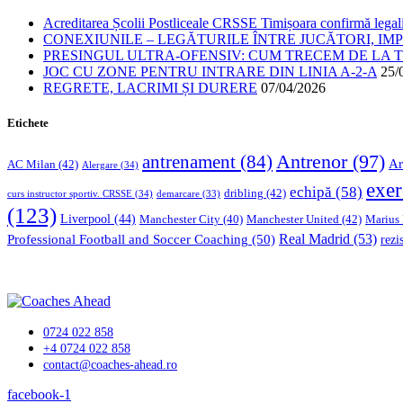
Acreditarea Școlii Postliceale CRSSE Timișoara confirmă legalit
CONEXIUNILE – LEGĂTURILE ÎNTRE JUCĂTORI, IM
PRESINGUL ULTRA-OFENSIV: CUM TRECEM DE LA TE
JOC CU ZONE PENTRU INTRARE DIN LINIA A-2-A
25/
REGRETE, LACRIMI ȘI DURERE
07/04/2026
Etichete
Antrenor
(97)
antrenament
(84)
Ar
AC Milan
(42)
Alergare
(34)
exer
echipă
(58)
dribling
(42)
curs instructor sportiv. CRSSE
(34)
demarcare
(33)
(123)
Liverpool
(44)
Manchester United
(42)
Marius
Manchester City
(40)
Professional Football and Soccer Coaching
(50)
Real Madrid
(53)
rezi
0724 022 858
+4 0724 022 858
contact@coaches-ahead.ro
facebook-1