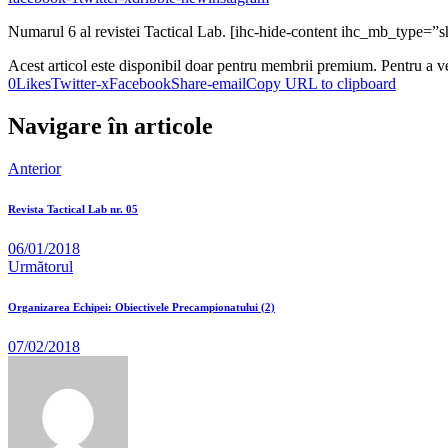
Numarul 6 al revistei Tactical Lab. [ihc-hide-content ihc_mb_type
Acest articol este disponibil doar pentru membrii premium. Pentru a v
0
Likes
Twitter-x
Facebook
Share-email
Copy URL to clipboard
Navigare în articole
Anterior
Revista Tactical Lab nr. 05
06/01/2018
Următorul
Organizarea Echipei: Obiectivele Precampionatului (2)
07/02/2018