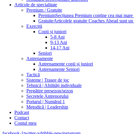
Articole de specialitate
Premium / Gratuite
Premium
Secțiunea Premium conține cea mai mare pa
Gratuite
Articolele gratuite Coaches Ahead sunt un p
Exerciții
Copii și juniori
5-8 Ani
9-13 Ani
14-17 Ani
Seniori
Antrenamente
Antrenamente copii și juniori
Antrenamente Seniori
Tactică
Sisteme | Trasee de joc
Tehnică | Abilități individuale
Pregătire presezon/sezon
Secretele Antrenorului
Portarul | Numărul 1
Metodică | Leadership
Podcast
Contact
Contul meu
facebook-1
twitter-x
dribble-new
instagram