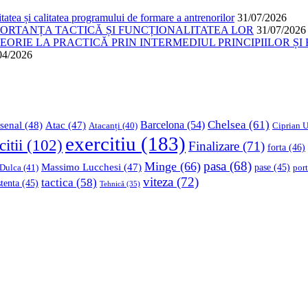
atea și calitatea programului de formare a antrenorilor
31/07/2026
PORTANȚA TACTICĂ ȘI FUNCȚIONALITATEA LOR
31/07/2026
ORIE LA PRACTICĂ PRIN INTERMEDIUL PRINCIPIILOR ȘI 
04/2026
Chelsea
(61)
Barcelona
(54)
senal
(48)
Atac
(47)
Ciprian U
Atacanți
(40)
exercitiu
(183)
citii
(102)
Finalizare
(71)
forta
(46)
pasa
(68)
Minge
(66)
Massimo Lucchesi
(47)
 Dulca
(41)
pase
(45)
port
viteza
(72)
tactica
(58)
stenta
(45)
Tehnică
(35)