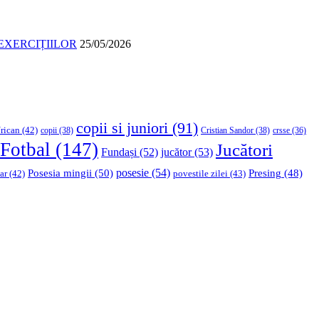
EXERCIȚIILOR
25/05/2026
copii si juniori
(91)
rican
(42)
copii
(38)
Cristian Sandor
(38)
crsse
(36)
Fotbal
(147)
Jucători
Fundași
(52)
jucător
(53)
Posesia mingii
(50)
posesie
(54)
Presing
(48)
ar
(42)
povestile zilei
(43)