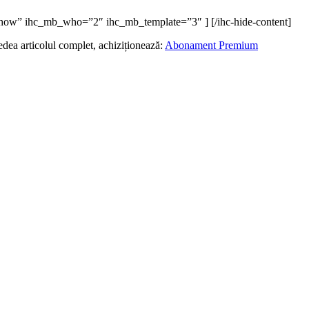
=”show” ihc_mb_who=”2″ ihc_mb_template=”3″ ] [/ihc-hide-content]
edea articolul complet, achiziționează:
Abonament Premium