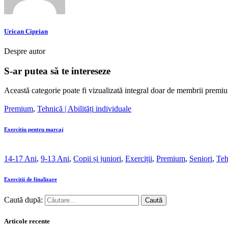
Urican Ciprian
Despre autor
S-ar putea să te intereseze
Această categorie poate fi vizualizată integral doar de membrii premiu
Premium
,
Tehnică | Abilități individuale
Exercitiu pentru marcaj
14-17 Ani
,
9-13 Ani
,
Copii și juniori
,
Exerciții
,
Premium
,
Seniori
,
Teh
Exercitii de finalizare
Caută după:
Articole recente