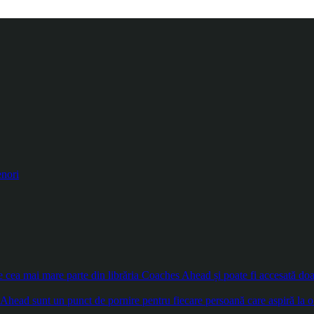
enori
ea mai mare parte din librăria Coaches Ahead și poate fi accesată doar d
Ahead sunt un punct de pornire pentru fiecare persoană care aspiră la o 