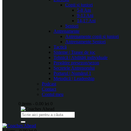
Copii și juniori
5-8 Ani
9-13 Ani
14-17 Ani
Seniori
Antrenamente
Antrenamente copii și juniori
Antrenamente Seniori
Tactică
Sisteme | Trasee de joc
Tehnică | Abilități individuale
Pregătire presezon/sezon
Secretele Antrenorului
Portarul | Numărul 1
Metodică | Leadership
Podcast
Contact
Contul meu
0 items
-
0.00 lei
0
0 items
-
0.00 lei
0