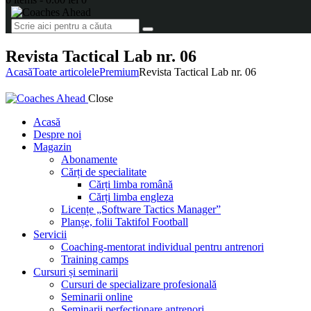
Revista Tactical Lab nr. 06
Acasă
Toate articolele
Premium
Revista Tactical Lab nr. 06
Close
Acasă
Despre noi
Magazin
Abonamente
Cărți de specialitate
Cărți limba română
Cărți limba engleza
Licențe „Software Tactics Manager”
Planșe, folii Taktifol Football
Servicii
Coaching-mentorat individual pentru antrenori
Training camps
Cursuri și seminarii
Cursuri de specializare profesională
Seminarii online
Seminarii perfecționare antrenori