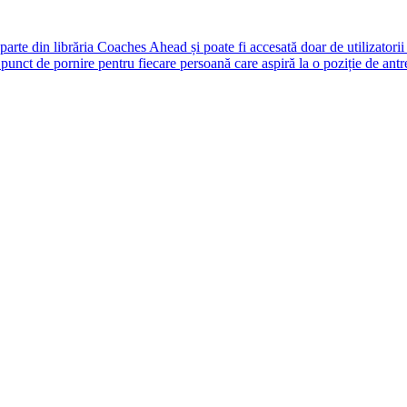
rte din librăria Coaches Ahead și poate fi accesată doar de utilizatori
unct de pornire pentru fiecare persoană care aspiră la o poziție de antr