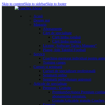
Skip to content
Skip to sidebar
Skip to footer
Acasă
Despre noi
Magazin
Abonamente
Cărți de specialitate
Cărți limba română
Cărți limba engleza
Licențe „Software Tactics Manager”
Planșe, folii Taktifol Football
Servicii
Coaching-mentorat individual pentru antr
Training camps
Cursuri și seminarii
Cursuri de specializare profesională
Seminarii online
Seminarii perfecționare antrenori
Articole de specialitate
Premium / Gratuite
Premium
Secțiunea Premium conține c
abonamentul premium.
Gratuite
Articolele gratuite Coaches 
Exerciții