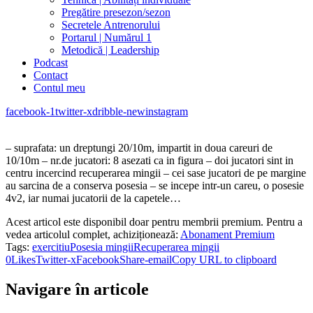
Pregătire presezon/sezon
Secretele Antrenorului
Portarul | Numărul 1
Metodică | Leadership
Podcast
Contact
Contul meu
facebook-1
twitter-x
dribble-new
instagram
– suprafata: un dreptungi 20/10m, impartit in doua careuri de
10/10m – nr.de jucatori: 8 asezati ca in figura – doi jucatori sint in
centru incercind recuperarea mingii – cei sase jucatori de pe margine
au sarcina de a conserva posesia – se incepe intr-un careu, o posesie
4v2, iar numai jucatorii de la capetele…
Acest articol este disponibil doar pentru membrii premium. Pentru a
vedea articolul complet, achiziționează:
Abonament Premium
Tags:
exercitiu
Posesia mingii
Recuperarea mingii
0
Likes
Twitter-x
Facebook
Share-email
Copy URL to clipboard
Navigare în articole