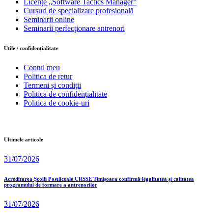
Licențe „Software Tactics Manager”
Cursuri de specializare profesională
Seminarii online
Seminarii perfecționare antrenori
Utile / confidențialitate
Contul meu
Politica de retur
Termeni și condiții
Politica de confidențialitate
Politica de cookie-uri
Ultimele articole
31/07/2026
Acreditarea Școlii Postliceale CRSSE Timișoara confirmă legalitatea și calitatea
programului de formare a antrenorilor
31/07/2026