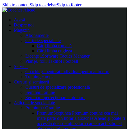
Skip to content
Skip to sidebar
Skip to footer
Acasă
Despre noi
Magazin
Abonamente
Cărți de specialitate
Cărți limba română
Cărți limba engleza
Licențe „Software Tactics Manager”
Planșe, folii Taktifol Football
Servicii
Coaching-mentorat individual pentru antrenori
Training camps
Cursuri și seminarii
Cursuri de specializare profesională
Seminarii online
Seminarii perfecționare antrenori
Articole de specialitate
Premium / Gratuite
Premium
Secțiunea Premium conține cea mai
mare parte din librăria Coaches Ahead și poate fi
accesată doar de utilizatorii care au achiziționat
abonamentul premium.