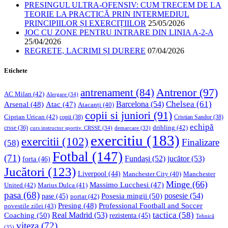
PRESINGUL ULTRA-OFENSIV: CUM TRECEM DE LA
TEORIE LA PRACTICĂ PRIN INTERMEDIUL
PRINCIPIILOR ȘI EXERCIȚIILOR
25/05/2026
JOC CU ZONE PENTRU INTRARE DIN LINIA A-2-A
25/04/2026
REGRETE, LACRIMI ȘI DURERE
07/04/2026
Etichete
Antrenor
(97)
antrenament
(84)
AC Milan
(42)
Alergare
(34)
Chelsea
(61)
Barcelona
(54)
Arsenal
(48)
Atac
(47)
Atacanți
(40)
copii si juniori
(91)
Ciprian Urican
(42)
copii
(38)
Cristian Sandor
(38)
echipă
dribling
(42)
crsse
(36)
curs instructor sportiv. CRSSE
(34)
demarcare
(33)
exercitiu
(183)
exercitii
(102)
Finalizare
(58)
Fotbal
(147)
(71)
Fundași
(52)
jucător
(53)
forta
(46)
Jucători
(123)
Liverpool
(44)
Manchester
Manchester City
(40)
Minge
(66)
Massimo Lucchesi
(47)
United
(42)
Marius Dulca
(41)
pasa
(68)
Posesia mingii
(50)
posesie
(54)
pase
(45)
portar
(42)
Professional Football and Soccer
Presing
(48)
povestile zilei
(43)
tactica
(58)
Coaching
(50)
Real Madrid
(53)
rezistenta
(45)
Tehnică
viteza
(72)
(35)