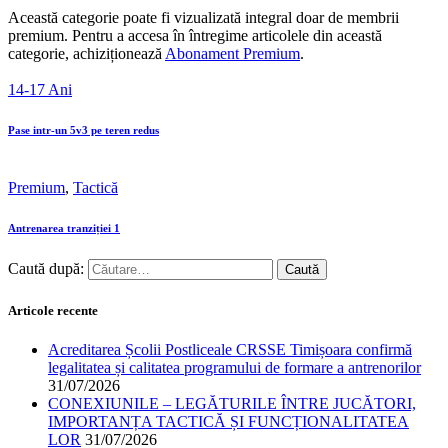
Această categorie poate fi vizualizată integral doar de membrii
premium. Pentru a accesa în întregime articolele din această
categorie, achiziționează
Abonament Premium
.
14-17 Ani
Pase intr-un 5v3 pe teren redus
Premium
,
Tactică
Antrenarea tranziției 1
Caută după:
Articole recente
Acreditarea Școlii Postliceale CRSSE Timișoara confirmă
legalitatea și calitatea programului de formare a antrenorilor
31/07/2026
CONEXIUNILE – LEGĂTURILE ÎNTRE JUCĂTORI,
IMPORTANȚA TACTICĂ ȘI FUNCȚIONALITATEA
LOR
31/07/2026