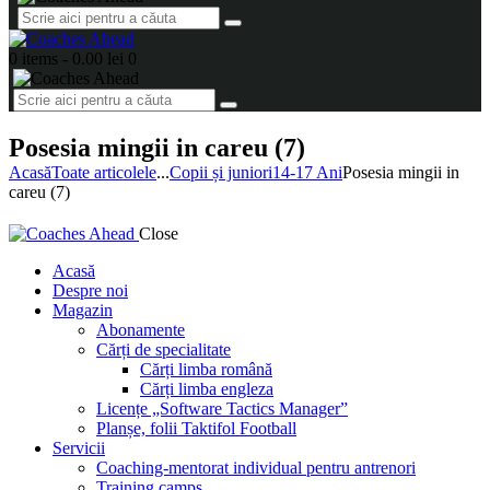
0 items
-
0.00 lei
0
Posesia mingii in careu (7)
Acasă
Toate articolele
...
Copii și juniori
14-17 Ani
Posesia mingii in
careu (7)
Close
Acasă
Despre noi
Magazin
Abonamente
Cărți de specialitate
Cărți limba română
Cărți limba engleza
Licențe „Software Tactics Manager”
Planșe, folii Taktifol Football
Servicii
Coaching-mentorat individual pentru antrenori
Training camps