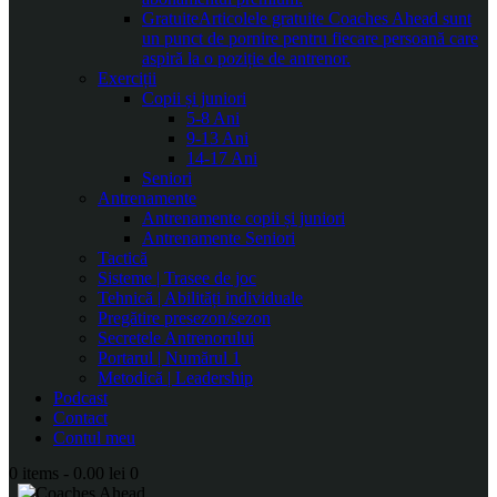
Gratuite
Articolele gratuite Coaches Ahead sunt
un punct de pornire pentru fiecare persoană care
aspiră la o poziție de antrenor.
Exerciții
Copii și juniori
5-8 Ani
9-13 Ani
14-17 Ani
Seniori
Antrenamente
Antrenamente copii și juniori
Antrenamente Seniori
Tactică
Sisteme | Trasee de joc
Tehnică | Abilități individuale
Pregătire presezon/sezon
Secretele Antrenorului
Portarul | Numărul 1
Metodică | Leadership
Podcast
Contact
Contul meu
0 items
-
0.00 lei
0