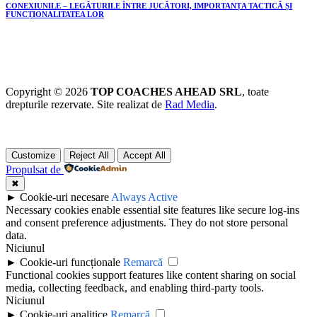
CONEXIUNILE – LEGĂTURILE ÎNTRE JUCĂTORI, IMPORTANȚA TACTICĂ ȘI
FUNCȚIONALITATEA LOR
Copyright © 2026
TOP COACHES AHEAD SRL
, toate
drepturile rezervate. Site realizat de
Rad Media
.
Customize
Reject All
Accept All
Propulsat de
✖
►
Cookie-uri necesare
Always Active
Necessary cookies enable essential site features like secure log-ins
and consent preference adjustments. They do not store personal
data.
Niciunul
►
Cookie-uri funcționale
Remarcă
Functional cookies support features like content sharing on social
media, collecting feedback, and enabling third-party tools.
Niciunul
►
Cookie-uri analitice
Remarcă