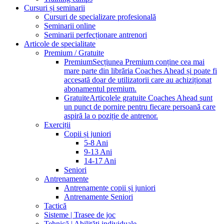
Cursuri și seminarii
Cursuri de specializare profesională
Seminarii online
Seminarii perfecționare antrenori
Articole de specialitate
Premium / Gratuite
Premium
Secțiunea Premium conține cea mai
mare parte din librăria Coaches Ahead și poate fi
accesată doar de utilizatorii care au achiziționat
abonamentul premium.
Gratuite
Articolele gratuite Coaches Ahead sunt
un punct de pornire pentru fiecare persoană care
aspiră la o poziție de antrenor.
Exerciții
Copii și juniori
5-8 Ani
9-13 Ani
14-17 Ani
Seniori
Antrenamente
Antrenamente copii și juniori
Antrenamente Seniori
Tactică
Sisteme | Trasee de joc
Tehnică | Abilități individuale