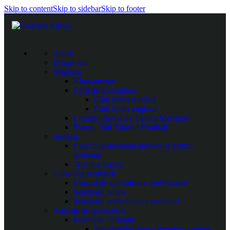
Skip to content
Skip to sidebar
Skip to footer
Acasă
Despre noi
Magazin
Abonamente
Cărți de specialitate
Cărți limba română
Cărți limba engleza
Licențe „Software Tactics Manager”
Planșe, folii Taktifol Football
Servicii
Coaching-mentorat individual pentru
antrenori
Training camps
Cursuri și seminarii
Cursuri de specializare profesională
Seminarii online
Seminarii perfecționare antrenori
Articole de specialitate
Premium / Gratuite
Premium
Secțiunea Premium conține