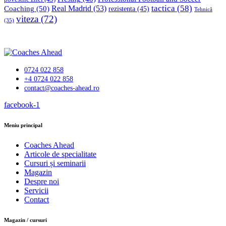
tactica
(58)
Coaching
(50)
Real Madrid
(53)
rezistenta
(45)
Tehnică
viteza
(72)
(35)
0724 022 858
+4 0724 022 858
contact@coaches-ahead.ro
facebook-1
Meniu principal
Coaches Ahead
Articole de specialitate
Cursuri și seminarii
Magazin
Despre noi
Servicii
Contact
Magazin / cursuri