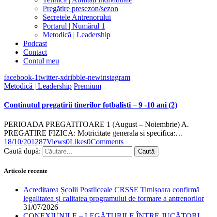
Pregătire presezon/sezon
Secretele Antrenorului
Portarul | Numărul 1
Metodică | Leadership
Podcast
Contact
Contul meu
facebook-1
twitter-x
dribble-new
instagram
Metodică | Leadership
Premium
Continutul pregatirii tinerilor fotbalisti – 9 -10 ani (2)
PERIOADA PREGATITOARE 1 (August – Noiembrie) A.
PREGATIRE FIZICA: Motricitate generala si specifica:…
18/10/2012
87
Views
0
Likes
0
Comments
Caută după:
Articole recente
Acreditarea Școlii Postliceale CRSSE Timișoara confirmă
legalitatea și calitatea programului de formare a antrenorilor
31/07/2026
CONEXIUNILE – LEGĂTURILE ÎNTRE JUCĂTORI,