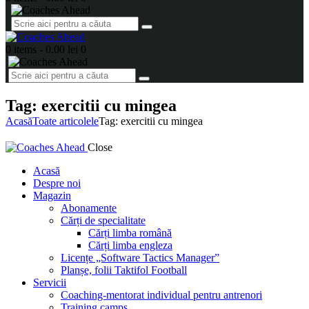
0 items
-
0.00 lei
0
Tag: exercitii cu mingea
Acasă
Toate articolele
Tag: exercitii cu mingea
Close
Acasă
Despre noi
Magazin
Abonamente
Cărți de specialitate
Cărți limba română
Cărți limba engleza
Licențe „Software Tactics Manager”
Planșe, folii Taktifol Football
Servicii
Coaching-mentorat individual pentru antrenori
Training camps