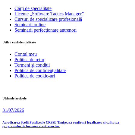
Cărți de specialitate
Licențe „Software Tactics Manager”
Cursuri de specializare profesională
Seminarii online
Seminarii perfecționare antrenori
Utile / confidențialitate
Contul meu
Politica de retur
Termeni și condiții
Politica de confidențialitate
Politica de cookie-uri
Ultimele articole
31/07/2026
Acreditarea Școlii Postliceale CRSSE Timișoara confirmă legalitatea și calitatea
programului de formare a antrenorilor