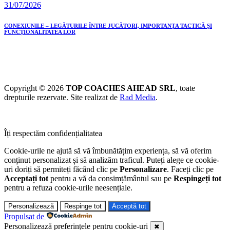
31/07/2026
CONEXIUNILE – LEGĂTURILE ÎNTRE JUCĂTORI, IMPORTANȚA TACTICĂ ȘI
FUNCȚIONALITATEA LOR
Copyright © 2026
TOP COACHES AHEAD SRL
, toate
drepturile rezervate. Site realizat de
Rad Media
.
Îți respectăm confidențialitatea
Cookie-urile ne ajută să vă îmbunătățim experiența, să vă oferim
conținut personalizat și să analizăm traficul. Puteți alege ce cookie-
uri doriți să permiteți făcând clic pe
Personalizare
. Faceți clic pe
Acceptați tot
pentru a vă da consimțământul sau pe
Respingeți tot
pentru a refuza cookie-urile neesențiale.
Personalizează
Respinge tot
Acceptă tot
Propulsat de
Personalizează preferințele pentru cookie-uri
✖