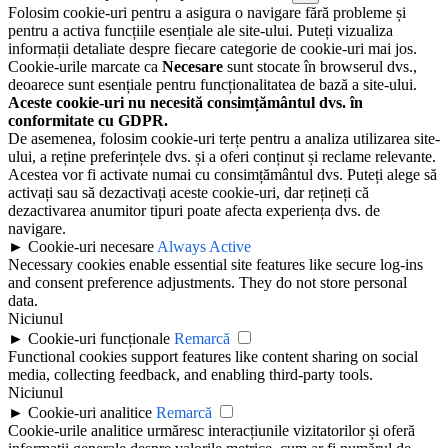
Folosim cookie-uri pentru a asigura o navigare fără probleme și
pentru a activa funcțiile esențiale ale site-ului. Puteți vizualiza
informații detaliate despre fiecare categorie de cookie-uri mai jos.
Cookie-urile marcate ca
Necesare
sunt stocate în browserul dvs.,
deoarece sunt esențiale pentru funcționalitatea de bază a site-ului.
Aceste cookie-uri nu necesită consimțământul dvs. în
conformitate cu GDPR.
De asemenea, folosim cookie-uri terțe pentru a analiza utilizarea site-
ului, a reține preferințele dvs. și a oferi conținut și reclame relevante.
Acestea vor fi activate numai cu consimțământul dvs. Puteți alege să
activați sau să dezactivați aceste cookie-uri, dar rețineți că
dezactivarea anumitor tipuri poate afecta experiența dvs. de
navigare.
►
Cookie-uri necesare
Always Active
Necessary cookies enable essential site features like secure log-ins
and consent preference adjustments. They do not store personal
data.
Niciunul
►
Cookie-uri funcționale
Remarcă
Functional cookies support features like content sharing on social
media, collecting feedback, and enabling third-party tools.
Niciunul
►
Cookie-uri analitice
Remarcă
Cookie-urile analitice urmăresc interacțiunile vizitatorilor și oferă