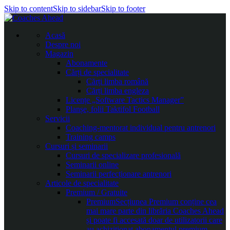
Skip to content
Skip to sidebar
Skip to footer
Acasă
Despre noi
Magazin
Abonamente
Cărți de specialitate
Cărți limba română
Cărți limba engleza
Licențe „Software Tactics Manager”
Planșe, folii Taktifol Football
Servicii
Coaching-mentorat individual pentru antrenori
Training camps
Cursuri și seminarii
Cursuri de specializare profesională
Seminarii online
Seminarii perfecționare antrenori
Articole de specialitate
Premium / Gratuite
Premium
Secțiunea Premium conține cea
mai mare parte din librăria Coaches Ahead
și poate fi accesată doar de utilizatorii care
au achiziționat abonamentul premium.