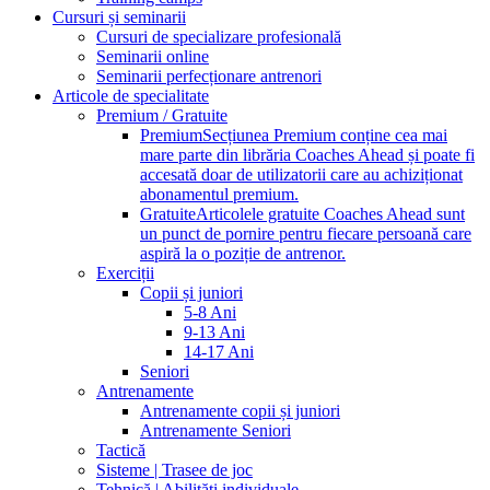
Cursuri și seminarii
Cursuri de specializare profesională
Seminarii online
Seminarii perfecționare antrenori
Articole de specialitate
Premium / Gratuite
Premium
Secțiunea Premium conține cea mai
mare parte din librăria Coaches Ahead și poate fi
accesată doar de utilizatorii care au achiziționat
abonamentul premium.
Gratuite
Articolele gratuite Coaches Ahead sunt
un punct de pornire pentru fiecare persoană care
aspiră la o poziție de antrenor.
Exerciții
Copii și juniori
5-8 Ani
9-13 Ani
14-17 Ani
Seniori
Antrenamente
Antrenamente copii și juniori
Antrenamente Seniori
Tactică
Sisteme | Trasee de joc
Tehnică | Abilități individuale