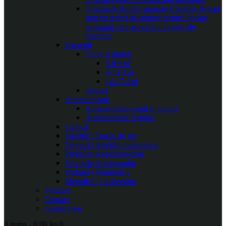
Gratuite
Articolele gratuite Coaches Ahead
sunt un punct de pornire pentru fiecare
persoană care aspiră la o poziție de
antrenor.
Exerciții
Copii și juniori
5-8 Ani
9-13 Ani
14-17 Ani
Seniori
Antrenamente
Antrenamente copii și juniori
Antrenamente Seniori
Tactică
Sisteme | Trasee de joc
Tehnică | Abilități individuale
Pregătire presezon/sezon
Secretele Antrenorului
Portarul | Numărul 1
Metodică | Leadership
Podcast
Contact
Contul meu
0 items
-
0.00 lei
0