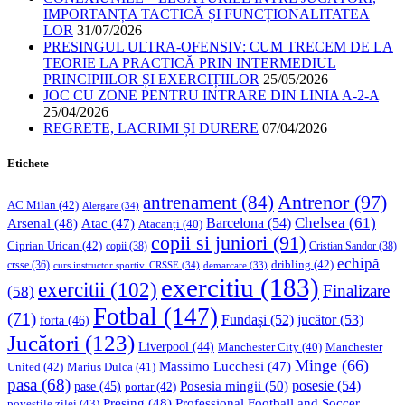
IMPORTANȚA TACTICĂ ȘI FUNCȚIONALITATEA
LOR
31/07/2026
PRESINGUL ULTRA-OFENSIV: CUM TRECEM DE LA
TEORIE LA PRACTICĂ PRIN INTERMEDIUL
PRINCIPIILOR ȘI EXERCIȚIILOR
25/05/2026
JOC CU ZONE PENTRU INTRARE DIN LINIA A-2-A
25/04/2026
REGRETE, LACRIMI ȘI DURERE
07/04/2026
Etichete
Antrenor
(97)
antrenament
(84)
AC Milan
(42)
Alergare
(34)
Chelsea
(61)
Barcelona
(54)
Arsenal
(48)
Atac
(47)
Atacanți
(40)
copii si juniori
(91)
Ciprian Urican
(42)
copii
(38)
Cristian Sandor
(38)
echipă
dribling
(42)
crsse
(36)
curs instructor sportiv. CRSSE
(34)
demarcare
(33)
exercitiu
(183)
exercitii
(102)
Finalizare
(58)
Fotbal
(147)
(71)
Fundași
(52)
jucător
(53)
forta
(46)
Jucători
(123)
Liverpool
(44)
Manchester
Manchester City
(40)
Minge
(66)
Massimo Lucchesi
(47)
United
(42)
Marius Dulca
(41)
pasa
(68)
Posesia mingii
(50)
posesie
(54)
pase
(45)
portar
(42)
Professional Football and Soccer
Presing
(48)
povestile zilei
(43)