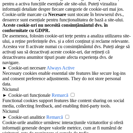
pentru a activa funcțiile esențiale ale site-ului. Puteți vizualiza
informații detaliate despre fiecare categorie de cookie-uri mai jos.
Cookie-urile marcate ca
Necesare
sunt stocate în browserul dvs.,
deoarece sunt esențiale pentru funcționalitatea de bază a site-ului.
Aceste cookie-uri nu necesită consimțământul dvs. în
conformitate cu GDPR.
De asemenea, folosim cookie-uri terțe pentru a analiza utilizarea site-
ului, a reține preferințele dvs. și a oferi conținut și reclame relevante.
Acestea vor fi activate numai cu consimțământul dvs. Puteți alege să
activați sau să dezactivați aceste cookie-uri, dar rețineți că
dezactivarea anumitor tipuri poate afecta experiența dvs. de
navigare.
►
Cookie-uri necesare
Always Active
Necessary cookies enable essential site features like secure log-ins
and consent preference adjustments. They do not store personal
data.
Niciunul
►
Cookie-uri funcționale
Remarcă
Functional cookies support features like content sharing on social
media, collecting feedback, and enabling third-party tools.
Niciunul
►
Cookie-uri analitice
Remarcă
Cookie-urile analitice urmăresc interacțiunile vizitatorilor și oferă
informații generale despre valorile metrice, cum ar fi numărul de