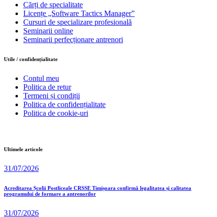
Cărți de specialitate
Licențe „Software Tactics Manager”
Cursuri de specializare profesională
Seminarii online
Seminarii perfecționare antrenori
Utile / confidențialitate
Contul meu
Politica de retur
Termeni și condiții
Politica de confidențialitate
Politica de cookie-uri
Ultimele articole
31/07/2026
Acreditarea Școlii Postliceale CRSSE Timișoara confirmă legalitatea și calitatea
programului de formare a antrenorilor
31/07/2026