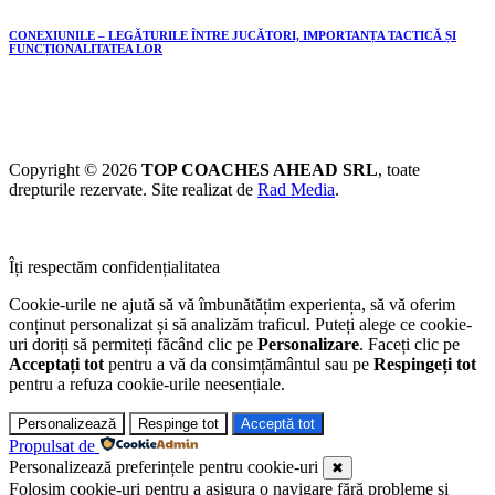
CONEXIUNILE – LEGĂTURILE ÎNTRE JUCĂTORI, IMPORTANȚA TACTICĂ ȘI
FUNCȚIONALITATEA LOR
Copyright © 2026
TOP COACHES AHEAD SRL
, toate
drepturile rezervate. Site realizat de
Rad Media
.
Îți respectăm confidențialitatea
Cookie-urile ne ajută să vă îmbunătățim experiența, să vă oferim
conținut personalizat și să analizăm traficul. Puteți alege ce cookie-
uri doriți să permiteți făcând clic pe
Personalizare
. Faceți clic pe
Acceptați tot
pentru a vă da consimțământul sau pe
Respingeți tot
pentru a refuza cookie-urile neesențiale.
Personalizează
Respinge tot
Acceptă tot
Propulsat de
Personalizează preferințele pentru cookie-uri
✖
Folosim cookie-uri pentru a asigura o navigare fără probleme și