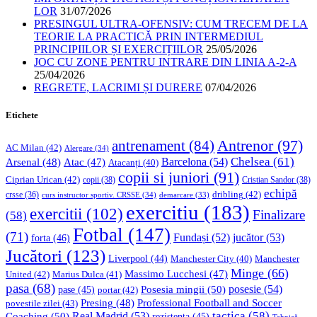
LOR
31/07/2026
PRESINGUL ULTRA-OFENSIV: CUM TRECEM DE LA
TEORIE LA PRACTICĂ PRIN INTERMEDIUL
PRINCIPIILOR ȘI EXERCIȚIILOR
25/05/2026
JOC CU ZONE PENTRU INTRARE DIN LINIA A-2-A
25/04/2026
REGRETE, LACRIMI ȘI DURERE
07/04/2026
Etichete
Antrenor
(97)
antrenament
(84)
AC Milan
(42)
Alergare
(34)
Chelsea
(61)
Barcelona
(54)
Arsenal
(48)
Atac
(47)
Atacanți
(40)
copii si juniori
(91)
Ciprian Urican
(42)
copii
(38)
Cristian Sandor
(38)
echipă
dribling
(42)
crsse
(36)
curs instructor sportiv. CRSSE
(34)
demarcare
(33)
exercitiu
(183)
exercitii
(102)
Finalizare
(58)
Fotbal
(147)
(71)
Fundași
(52)
jucător
(53)
forta
(46)
Jucători
(123)
Liverpool
(44)
Manchester
Manchester City
(40)
Minge
(66)
Massimo Lucchesi
(47)
United
(42)
Marius Dulca
(41)
pasa
(68)
Posesia mingii
(50)
posesie
(54)
pase
(45)
portar
(42)
Professional Football and Soccer
Presing
(48)
povestile zilei
(43)
tactica
(58)
Coaching
(50)
Real Madrid
(53)
rezistenta
(45)