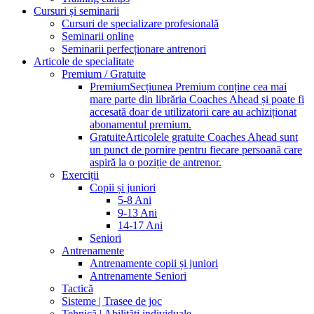
Cursuri și seminarii
Cursuri de specializare profesională
Seminarii online
Seminarii perfecționare antrenori
Articole de specialitate
Premium / Gratuite
Premium
Secțiunea Premium conține cea mai
mare parte din librăria Coaches Ahead și poate fi
accesată doar de utilizatorii care au achiziționat
abonamentul premium.
Gratuite
Articolele gratuite Coaches Ahead sunt
un punct de pornire pentru fiecare persoană care
aspiră la o poziție de antrenor.
Exerciții
Copii și juniori
5-8 Ani
9-13 Ani
14-17 Ani
Seniori
Antrenamente
Antrenamente copii și juniori
Antrenamente Seniori
Tactică
Sisteme | Trasee de joc
Tehnică | Abilități individuale