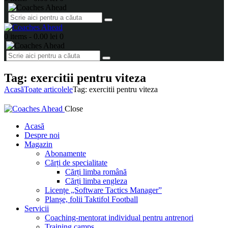
0 items
-
0.00 lei
0
Tag: exercitii pentru viteza
Acasă
Toate articolele
Tag: exercitii pentru viteza
Close
Acasă
Despre noi
Magazin
Abonamente
Cărți de specialitate
Cărți limba română
Cărți limba engleza
Licențe „Software Tactics Manager”
Planșe, folii Taktifol Football
Servicii
Coaching-mentorat individual pentru antrenori
Training camps