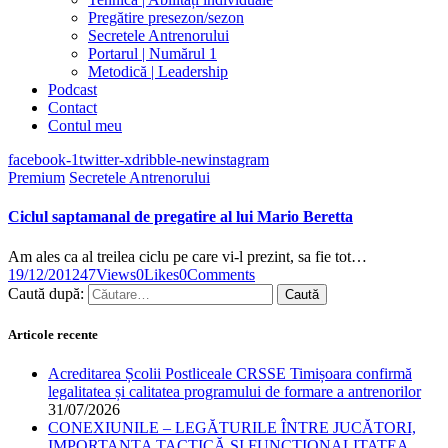
Pregătire presezon/sezon
Secretele Antrenorului
Portarul | Numărul 1
Metodică | Leadership
Podcast
Contact
Contul meu
facebook-1
twitter-x
dribble-new
instagram
Premium
Secretele Antrenorului
Ciclul saptamanal de pregatire al lui Mario Beretta
Am ales ca al treilea ciclu pe care vi-l prezint, sa fie tot…
19/12/2012
47
Views
0
Likes
0
Comments
Caută după:
Articole recente
Acreditarea Școlii Postliceale CRSSE Timișoara confirmă
legalitatea și calitatea programului de formare a antrenorilor
31/07/2026
CONEXIUNILE – LEGĂTURILE ÎNTRE JUCĂTORI,
IMPORTANȚA TACTICĂ ȘI FUNCȚIONALITATEA