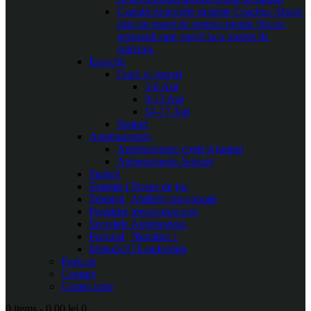
Gratuite
Articolele gratuite Coaches Ahead
sunt un punct de pornire pentru fiecare
persoană care aspiră la o poziție de
antrenor.
Exerciții
Copii și juniori
5-8 Ani
9-13 Ani
14-17 Ani
Seniori
Antrenamente
Antrenamente copii și juniori
Antrenamente Seniori
Tactică
Sisteme | Trasee de joc
Tehnică | Abilități individuale
Pregătire presezon/sezon
Secretele Antrenorului
Portarul | Numărul 1
Metodică | Leadership
Podcast
Contact
Contul meu
0 items
-
0.00 lei
0