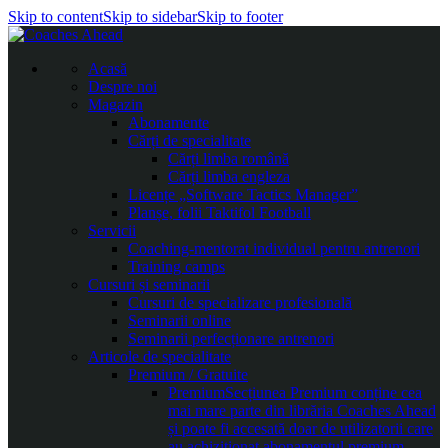
Skip to content
Skip to sidebar
Skip to footer
Acasă
Despre noi
Magazin
Abonamente
Cărți de specialitate
Cărți limba română
Cărți limba engleza
Licențe „Software Tactics Manager”
Planșe, folii Taktifol Football
Servicii
Coaching-mentorat individual pentru antrenori
Training camps
Cursuri și seminarii
Cursuri de specializare profesională
Seminarii online
Seminarii perfecționare antrenori
Articole de specialitate
Premium / Gratuite
Premium
Secțiunea Premium conține cea
mai mare parte din librăria Coaches Ahead
și poate fi accesată doar de utilizatorii care
au achiziționat abonamentul premium.