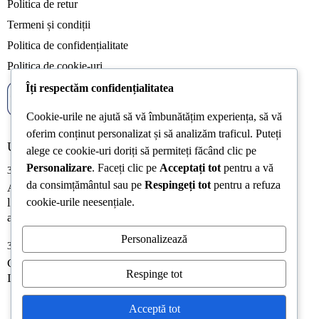
Politica de retur
Termeni și condiții
Politica de confidențialitate
Politica de cookie-uri
Îți respectăm confidențialitatea
Cookie-urile ne ajută să vă îmbunătățim experiența, să vă
oferim conținut personalizat și să analizăm traficul. Puteți
Ultimele articole
alege ce cookie-uri doriți să permiteți făcând clic pe
Personalizare
. Faceți clic pe
Acceptați tot
pentru a vă
31/07/2026
da consimțământul sau pe
Respingeți tot
pentru a refuza
Acreditarea Școlii Postliceale CRSSE Timișoara confirmă
legalitatea și calitatea programului de formare a
cookie-urile neesențiale.
antrenorilor
Personalizează
31/07/2026
CONEXIUNILE – LEGĂTURILE ÎNTRE JUCĂTORI,
Respinge tot
IMPORTANȚA TACTICĂ ȘI FUNCȚIONALITATEA LOR
Acceptă tot