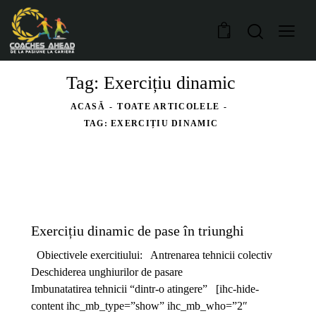
0
Tag: Exercițiu dinamic
ACASĂ
TOATE ARTICOLELE
TAG: EXERCIȚIU DINAMIC
14-17 ANI
PREMIUM
Exercițiu dinamic de pase în triunghi
Obiectivele exercitiului: Antrenarea tehnicii colectiv
Deschiderea unghiurilor de pasare
Imbunatatirea tehnicii “dintr-o atingere” [ihc-hide-
content ihc_mb_type=”show” ihc_mb_who=”2″