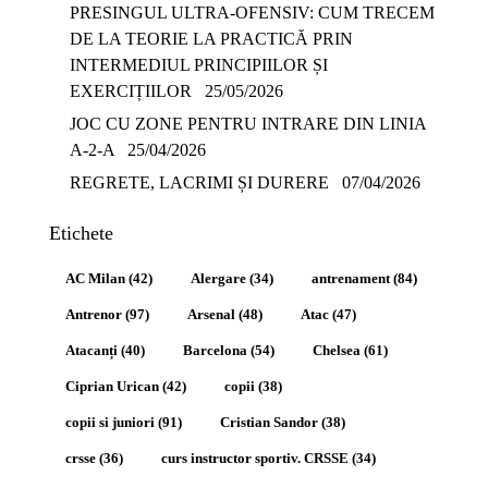
PRESINGUL ULTRA-OFENSIV: CUM TRECEM
DE LA TEORIE LA PRACTICĂ PRIN
INTERMEDIUL PRINCIPIILOR ȘI
EXERCIȚIILOR
25/05/2026
JOC CU ZONE PENTRU INTRARE DIN LINIA
A-2-A
25/04/2026
REGRETE, LACRIMI ȘI DURERE
07/04/2026
Etichete
AC Milan
(42)
Alergare
(34)
antrenament
(84)
Antrenor
(97)
Arsenal
(48)
Atac
(47)
Atacanți
(40)
Barcelona
(54)
Chelsea
(61)
Ciprian Urican
(42)
copii
(38)
copii si juniori
(91)
Cristian Sandor
(38)
crsse
(36)
curs instructor sportiv. CRSSE
(34)