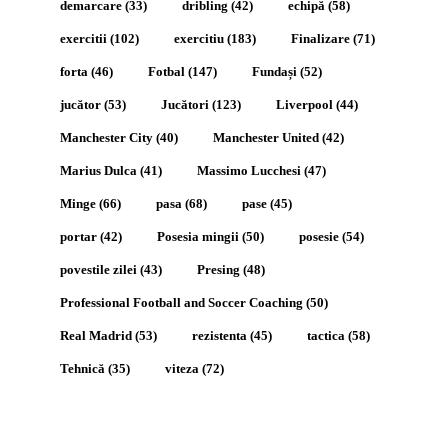
demarcare
(33)
dribling
(42)
echipă
(58)
exercitii
(102)
exercitiu
(183)
Finalizare
(71)
forta
(46)
Fotbal
(147)
Fundași
(52)
jucător
(53)
Jucători
(123)
Liverpool
(44)
Manchester City
(40)
Manchester United
(42)
Marius Dulca
(41)
Massimo Lucchesi
(47)
Minge
(66)
pasa
(68)
pase
(45)
portar
(42)
Posesia mingii
(50)
posesie
(54)
povestile zilei
(43)
Presing
(48)
Professional Football and Soccer Coaching
(50)
Real Madrid
(53)
rezistenta
(45)
tactica
(58)
Tehnică
(35)
viteza
(72)