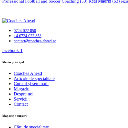
Professional Football and Soccer Coaching
(50)
Real Madrid
(53)
rezi
0724 022 858
+4 0724 022 858
contact@coaches-ahead.ro
facebook-1
Meniu principal
Coaches Ahead
Articole de specialitate
Cursuri și seminarii
Magazin
Despre noi
Servicii
Contact
Magazin / cursuri
Cărți de specialitate