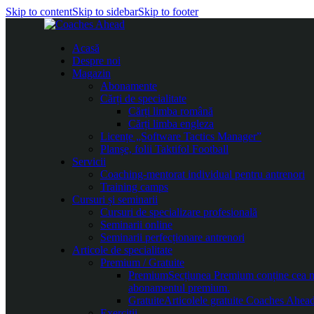
Skip to content
Skip to sidebar
Skip to footer
Acasă
Despre noi
Magazin
Abonamente
Cărți de specialitate
Cărți limba română
Cărți limba engleza
Licențe „Software Tactics Manager”
Planșe, folii Taktifol Football
Servicii
Coaching-mentorat individual pentru antrenori
Training camps
Cursuri și seminarii
Cursuri de specializare profesională
Seminarii online
Seminarii perfecționare antrenori
Articole de specialitate
Premium / Gratuite
Premium
Secțiunea Premium conține cea mai
abonamentul premium.
Gratuite
Articolele gratuite Coaches Ahead 
Exerciții