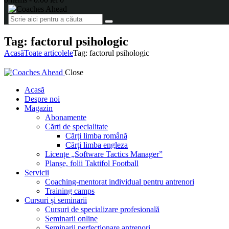
Tag: factorul psihologic
Acasă
Toate articolele
Tag: factorul psihologic
Close
Acasă
Despre noi
Magazin
Abonamente
Cărți de specialitate
Cărți limba română
Cărți limba engleza
Licențe „Software Tactics Manager”
Planșe, folii Taktifol Football
Servicii
Coaching-mentorat individual pentru antrenori
Training camps
Cursuri și seminarii
Cursuri de specializare profesională
Seminarii online
Seminarii perfecționare antrenori