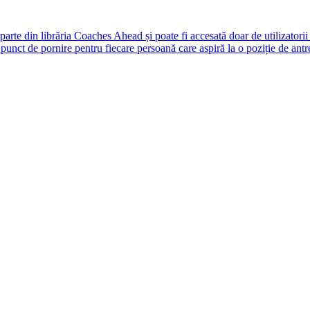
rte din librăria Coaches Ahead și poate fi accesată doar de utilizatori
unct de pornire pentru fiecare persoană care aspiră la o poziție de antr