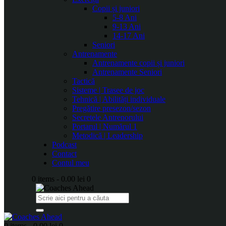
Copii și juniori
5-8 Ani
9-13 Ani
14-17 Ani
Seniori
Antrenamente
Antrenamente copii și juniori
Antrenamente Seniori
Tactică
Sisteme | Trasee de joc
Tehnică | Abilități individuale
Pregătire presezon/sezon
Secretele Antrenorului
Portarul | Numărul 1
Metodică | Leadership
Podcast
Contact
Contul meu
0 items
-
0.00 lei
0
0 items
-
0.00 lei
0