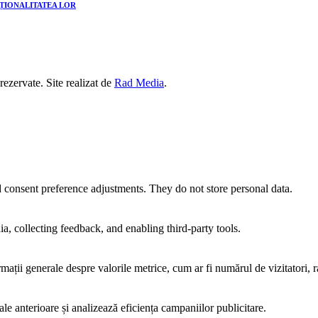
CȚIONALITATEA LOR
 rezervate. Site realizat de
Rad Media
.
nd consent preference adjustments. They do not store personal data.
a, collecting feedback, and enabling third-party tools.
rmații generale despre valorile metrice, cum ar fi numărul de vizitatori, ra
ale anterioare și analizează eficiența campaniilor publicitare.