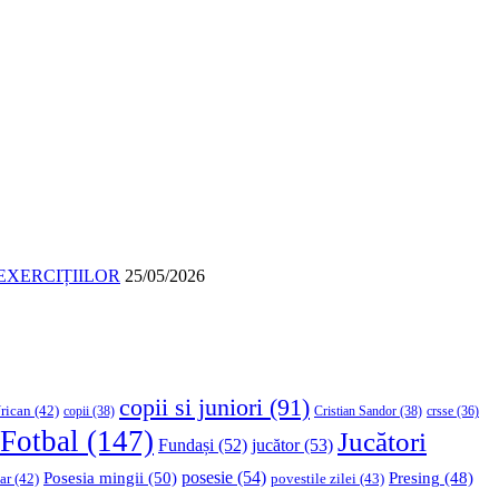
EXERCIȚIILOR
25/05/2026
copii si juniori
(91)
rican
(42)
copii
(38)
Cristian Sandor
(38)
crsse
(36)
Fotbal
(147)
Jucători
Fundași
(52)
jucător
(53)
Posesia mingii
(50)
posesie
(54)
Presing
(48)
ar
(42)
povestile zilei
(43)