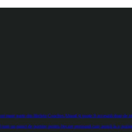
 mare parte din librăria Coaches Ahead și poate fi accesată doar de util
sunt un punct de pornire pentru fiecare persoană care aspiră la o poziți