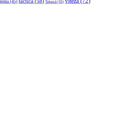
viteza
(72)
tactica
(58)
stenta
(45)
Tehnică
(35)