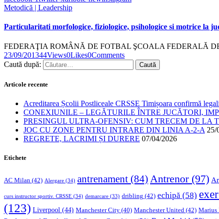
Metodică | Leadership
Particularitati morfologice, fiziologice, psihologice si motrice la ju
FEDERAŢIA ROMÂNĂ DE FOTBAL ŞCOALA FEDERALĂ DE AN
23/09/2013
44
Views
0
Likes
0
Comments
Caută după:
Articole recente
Acreditarea Școlii Postliceale CRSSE Timișoara confirmă legalit
CONEXIUNILE – LEGĂTURILE ÎNTRE JUCĂTORI, IM
PRESINGUL ULTRA-OFENSIV: CUM TRECEM DE LA TE
JOC CU ZONE PENTRU INTRARE DIN LINIA A-2-A
25/
REGRETE, LACRIMI ȘI DURERE
07/04/2026
Etichete
Antrenor
(97)
antrenament
(84)
Ar
AC Milan
(42)
Alergare
(34)
exer
echipă
(58)
dribling
(42)
curs instructor sportiv. CRSSE
(34)
demarcare
(33)
(123)
Liverpool
(44)
Manchester United
(42)
Marius
Manchester City
(40)