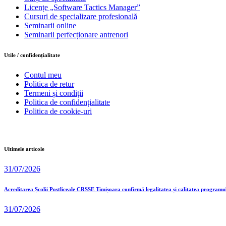
Licențe „Software Tactics Manager”
Cursuri de specializare profesională
Seminarii online
Seminarii perfecționare antrenori
Utile / confidențialitate
Contul meu
Politica de retur
Termeni și condiții
Politica de confidențialitate
Politica de cookie-uri
Ultimele articole
31/07/2026
Acreditarea Școlii Postliceale CRSSE Timișoara confirmă legalitatea și calitatea programu
31/07/2026