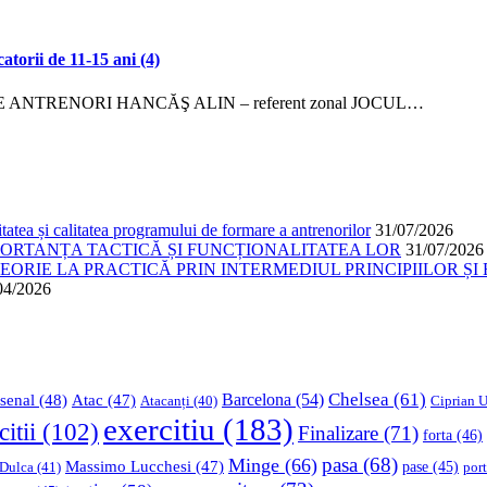
catorii de 11-15 ani (4)
TRENORI HANCĂŞ ALIN – referent zonal JOCUL…
atea și calitatea programului de formare a antrenorilor
31/07/2026
PORTANȚA TACTICĂ ȘI FUNCȚIONALITATEA LOR
31/07/2026
ORIE LA PRACTICĂ PRIN INTERMEDIUL PRINCIPIILOR ȘI 
04/2026
Chelsea
(61)
Barcelona
(54)
senal
(48)
Atac
(47)
Ciprian U
Atacanți
(40)
exercitiu
(183)
citii
(102)
Finalizare
(71)
forta
(46)
pasa
(68)
Minge
(66)
Massimo Lucchesi
(47)
 Dulca
(41)
pase
(45)
port