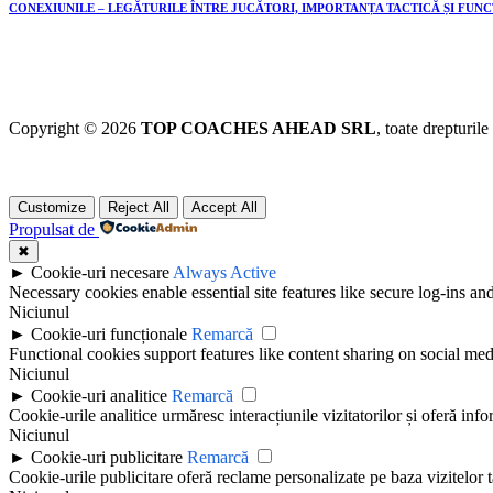
CONEXIUNILE – LEGĂTURILE ÎNTRE JUCĂTORI, IMPORTANȚA TACTICĂ ȘI FUN
Copyright © 2026
TOP COACHES AHEAD SRL
, toate drepturile
Customize
Reject All
Accept All
Propulsat de
✖
►
Cookie-uri necesare
Always Active
Necessary cookies enable essential site features like secure log-ins a
Niciunul
►
Cookie-uri funcționale
Remarcă
Functional cookies support features like content sharing on social medi
Niciunul
►
Cookie-uri analitice
Remarcă
Cookie-urile analitice urmăresc interacțiunile vizitatorilor și oferă info
Niciunul
►
Cookie-uri publicitare
Remarcă
Cookie-urile publicitare oferă reclame personalizate pe baza vizitelor t