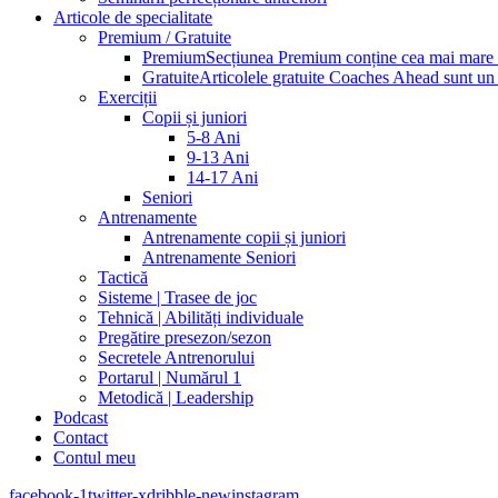
Articole de specialitate
Premium / Gratuite
Premium
Secțiunea Premium conține cea mai mare pa
Gratuite
Articolele gratuite Coaches Ahead sunt un p
Exerciții
Copii și juniori
5-8 Ani
9-13 Ani
14-17 Ani
Seniori
Antrenamente
Antrenamente copii și juniori
Antrenamente Seniori
Tactică
Sisteme | Trasee de joc
Tehnică | Abilități individuale
Pregătire presezon/sezon
Secretele Antrenorului
Portarul | Numărul 1
Metodică | Leadership
Podcast
Contact
Contul meu
facebook-1
twitter-x
dribble-new
instagram