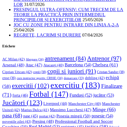
LOR
31/07/2026
PRESINGUL ULTRA-OFENSIV: CUM TRECEM DE LA
TEORIE LA PRACTICĂ PRIN INTERMEDIUL
PRINCIPIILOR ȘI EXERCIȚIILOR
25/05/2026
JOC CU ZONE PENTRU INTRARE DIN LINIA A-2-A
25/04/2026
REGRETE, LACRIMI ȘI DURERE
07/04/2026
Etichete
Antrenor
(97)
antrenament
(84)
AC Milan
(42)
Alergare
(34)
Chelsea
(61)
Barcelona
(54)
Arsenal
(48)
Atac
(47)
Atacanți
(40)
copii si juniori
(91)
Ciprian Urican
(42)
copii
(38)
Cristian Sandor
(38)
echipă
dribling
(42)
crsse
(36)
curs instructor sportiv. CRSSE
(34)
demarcare
(33)
exercitiu
(183)
exercitii
(102)
Finalizare
(58)
Fotbal
(147)
(71)
Fundași
(52)
jucător
(53)
forta
(46)
Jucători
(123)
Liverpool
(44)
Manchester
Manchester City
(40)
Minge
(66)
Massimo Lucchesi
(47)
United
(42)
Marius Dulca
(41)
pasa
(68)
Posesia mingii
(50)
posesie
(54)
pase
(45)
portar
(42)
Professional Football and Soccer
Presing
(48)
povestile zilei
(43)
tactica
(58)
Coaching
(50)
Real Madrid
(53)
rezistenta
(45)