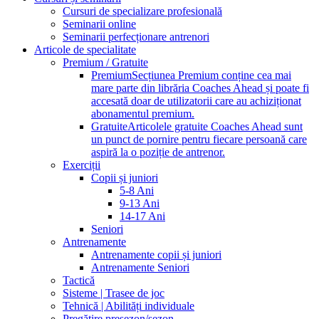
Cursuri de specializare profesională
Seminarii online
Seminarii perfecționare antrenori
Articole de specialitate
Premium / Gratuite
Premium
Secțiunea Premium conține cea mai
mare parte din librăria Coaches Ahead și poate fi
accesată doar de utilizatorii care au achiziționat
abonamentul premium.
Gratuite
Articolele gratuite Coaches Ahead sunt
un punct de pornire pentru fiecare persoană care
aspiră la o poziție de antrenor.
Exerciții
Copii și juniori
5-8 Ani
9-13 Ani
14-17 Ani
Seniori
Antrenamente
Antrenamente copii și juniori
Antrenamente Seniori
Tactică
Sisteme | Trasee de joc
Tehnică | Abilități individuale
Pregătire presezon/sezon