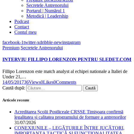
Secretele Antrenorului
Portarul | Numărul 1
Metodică | Leadership
Podcast
Contact
Contul meu
facebook-1
twitter-x
dribble-new
instagram
Premium
Secretele Antrenorului
INTERVIU FILLIPO LORENZON PENTRU SLEDET.COM
Fillipo Lorenzon este match analyst al echipei nationale a Italiei de
Under 21,…
14/05/2017
36
Views
0
Likes
0
Comments
Caută după:
Articole recente
Acreditarea Școlii Postliceale CRSSE Timișoara confirmă
legalitatea și calitatea programului de formare a antrenorilor
31/07/2026
CONEXIUNILE – LEGĂTURILE ÎNTRE JUCĂTORI,
IMPORTANȚA TACTICĂ ȘI FUNCȚIONALITATEA