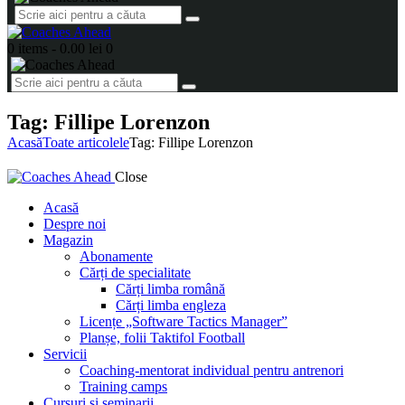
0 items
-
0.00 lei
0
Tag: Fillipe Lorenzon
Acasă
Toate articolele
Tag: Fillipe Lorenzon
Close
Acasă
Despre noi
Magazin
Abonamente
Cărți de specialitate
Cărți limba română
Cărți limba engleza
Licențe „Software Tactics Manager”
Planșe, folii Taktifol Football
Servicii
Coaching-mentorat individual pentru antrenori
Training camps
Cursuri și seminarii