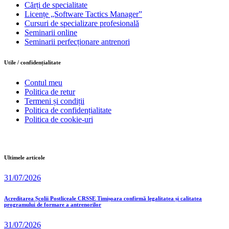
Cărți de specialitate
Licențe „Software Tactics Manager”
Cursuri de specializare profesională
Seminarii online
Seminarii perfecționare antrenori
Utile / confidențialitate
Contul meu
Politica de retur
Termeni și condiții
Politica de confidențialitate
Politica de cookie-uri
Ultimele articole
31/07/2026
Acreditarea Școlii Postliceale CRSSE Timișoara confirmă legalitatea și calitatea
programului de formare a antrenorilor
31/07/2026