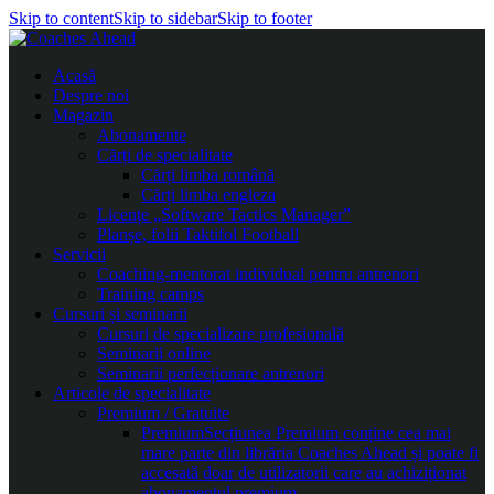
Skip to content
Skip to sidebar
Skip to footer
Acasă
Despre noi
Magazin
Abonamente
Cărți de specialitate
Cărți limba română
Cărți limba engleza
Licențe „Software Tactics Manager”
Planșe, folii Taktifol Football
Servicii
Coaching-mentorat individual pentru antrenori
Training camps
Cursuri și seminarii
Cursuri de specializare profesională
Seminarii online
Seminarii perfecționare antrenori
Articole de specialitate
Premium / Gratuite
Premium
Secțiunea Premium conține cea mai
mare parte din librăria Coaches Ahead și poate fi
accesată doar de utilizatorii care au achiziționat
abonamentul premium.