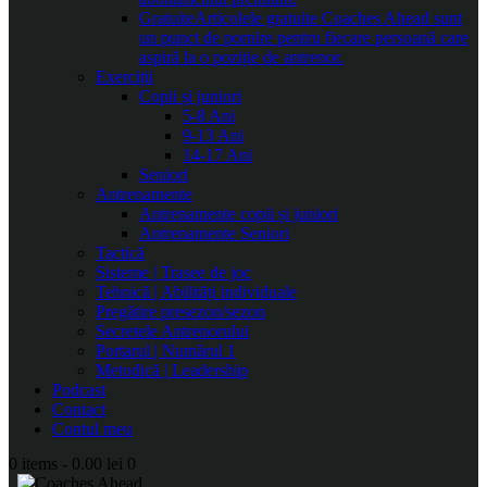
Gratuite
Articolele gratuite Coaches Ahead sunt
un punct de pornire pentru fiecare persoană care
aspiră la o poziție de antrenor.
Exerciții
Copii și juniori
5-8 Ani
9-13 Ani
14-17 Ani
Seniori
Antrenamente
Antrenamente copii și juniori
Antrenamente Seniori
Tactică
Sisteme | Trasee de joc
Tehnică | Abilități individuale
Pregătire presezon/sezon
Secretele Antrenorului
Portarul | Numărul 1
Metodică | Leadership
Podcast
Contact
Contul meu
0 items
-
0.00 lei
0