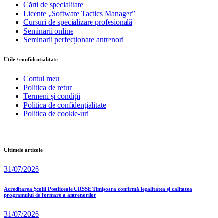
Cărți de specialitate
Licențe „Software Tactics Manager”
Cursuri de specializare profesională
Seminarii online
Seminarii perfecționare antrenori
Utile / confidențialitate
Contul meu
Politica de retur
Termeni și condiții
Politica de confidențialitate
Politica de cookie-uri
Ultimele articole
31/07/2026
Acreditarea Școlii Postliceale CRSSE Timișoara confirmă legalitatea și calitatea
programului de formare a antrenorilor
31/07/2026