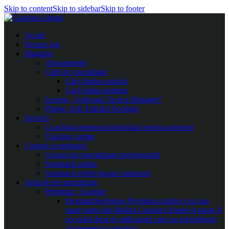
Skip to content
Skip to sidebar
Skip to footer
Acasă
Despre noi
Magazin
Abonamente
Cărți de specialitate
Cărți limba română
Cărți limba engleza
Licențe „Software Tactics Manager”
Planșe, folii Taktifol Football
Servicii
Coaching-mentorat individual pentru antrenori
Training camps
Cursuri și seminarii
Cursuri de specializare profesională
Seminarii online
Seminarii perfecționare antrenori
Articole de specialitate
Premium / Gratuite
Premium
Secțiunea Premium conține cea mai
mare parte din librăria Coaches Ahead și poate fi
accesată doar de utilizatorii care au achiziționat
abonamentul premium.