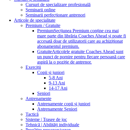
Cursuri de specializare profesională
Seminarii online
Seminarii perfecționare antrenori
Articole de specialitate
Premium / Gratuite
Premium
Secțiunea Premium conține cea mai
mare parte din librăria Coaches Ahead și poate fi
accesată doar de utilizatorii care au achiziționat
abonamentul premium.
Gratuite
Articolele gratuite Coaches Ahead sunt
un punct de pornire pentru fiecare persoană care
aspiră la o poziție de antrenor.
Exerciții
Copii și juniori
5-8 Ani
9-13 Ani
14-17 Ani
Seniori
Antrenamente
Antrenamente copii și juniori
Antrenamente Seniori
Tactică
Sisteme | Trasee de joc
Tehnică | Abilități individuale
Pregătire presezon/sezon