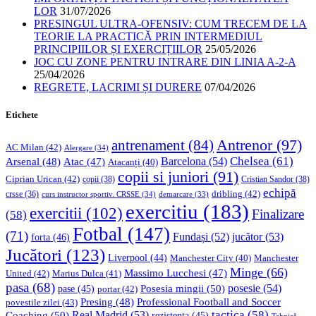
LOR
31/07/2026
PRESINGUL ULTRA-OFENSIV: CUM TRECEM DE LA
TEORIE LA PRACTICĂ PRIN INTERMEDIUL
PRINCIPIILOR ȘI EXERCIȚIILOR
25/05/2026
JOC CU ZONE PENTRU INTRARE DIN LINIA A-2-A
25/04/2026
REGRETE, LACRIMI ȘI DURERE
07/04/2026
Etichete
Antrenor
(97)
antrenament
(84)
AC Milan
(42)
Alergare
(34)
Chelsea
(61)
Barcelona
(54)
Arsenal
(48)
Atac
(47)
Atacanți
(40)
copii si juniori
(91)
Ciprian Urican
(42)
copii
(38)
Cristian Sandor
(38)
echipă
dribling
(42)
crsse
(36)
curs instructor sportiv. CRSSE
(34)
demarcare
(33)
exercitiu
(183)
exercitii
(102)
Finalizare
(58)
Fotbal
(147)
(71)
Fundași
(52)
jucător
(53)
forta
(46)
Jucători
(123)
Liverpool
(44)
Manchester
Manchester City
(40)
Minge
(66)
Massimo Lucchesi
(47)
United
(42)
Marius Dulca
(41)
pasa
(68)
Posesia mingii
(50)
posesie
(54)
pase
(45)
portar
(42)
Professional Football and Soccer
Presing
(48)
povestile zilei
(43)
tactica
(58)
Coaching
(50)
Real Madrid
(53)
rezistenta
(45)