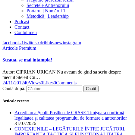
Secretele Antrenorului
Portarul | Numărul 1
Metodică | Leadership
Podcast
Contact
Contul meu
facebook-1
twitter-x
dribble-new
instagram
Articole
Premium
Steaua, se mai intampla!
Autor: CIPRIAN URICAN Nu aveam de gind sa scriu despre
meciul Stelei! Cu…
24/11/2012
40
Views
0
Likes
0
Comments
Caută după:
Articole recente
Acreditarea Școlii Postliceale CRSSE Timișoara confirmă
legalitatea și calitatea programului de formare a antrenorilor
31/07/2026
CONEXIUNILE – LEGĂTURILE ÎNTRE JUCĂTORI,
IMPORTANȚA TACTICĂ ȘI FUNCȚIONALITATEA