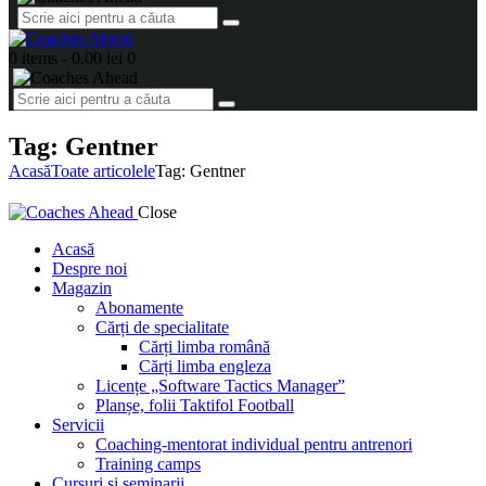
0 items
-
0.00 lei
0
Tag: Gentner
Acasă
Toate articolele
Tag: Gentner
Close
Acasă
Despre noi
Magazin
Abonamente
Cărți de specialitate
Cărți limba română
Cărți limba engleza
Licențe „Software Tactics Manager”
Planșe, folii Taktifol Football
Servicii
Coaching-mentorat individual pentru antrenori
Training camps
Cursuri și seminarii