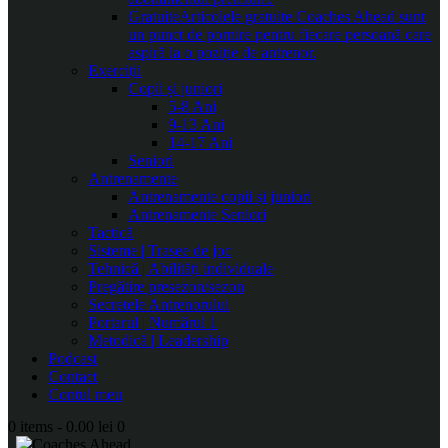
Gratuite
Articolele gratuite Coaches Ahead sunt
un punct de pornire pentru fiecare persoană care
aspiră la o poziție de antrenor.
Exerciții
Copii și juniori
5-8 Ani
9-13 Ani
14-17 Ani
Seniori
Antrenamente
Antrenamente copii și juniori
Antrenamente Seniori
Tactică
Sisteme | Trasee de joc
Tehnică | Abilități individuale
Pregătire presezon/sezon
Secretele Antrenorului
Portarul | Numărul 1
Metodică | Leadership
Podcast
Contact
Contul meu
0 items
-
0.00 lei
0