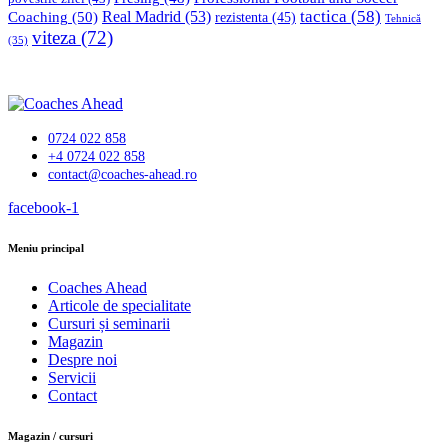
tactica
(58)
Coaching
(50)
Real Madrid
(53)
rezistenta
(45)
Tehnică
viteza
(72)
(35)
0724 022 858
+4 0724 022 858
contact@coaches-ahead.ro
facebook-1
Meniu principal
Coaches Ahead
Articole de specialitate
Cursuri și seminarii
Magazin
Despre noi
Servicii
Contact
Magazin / cursuri