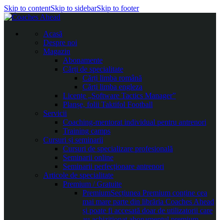
Skip to content
Skip to sidebar
Skip to footer
Acasă
Despre noi
Magazin
Abonamente
Cărți de specialitate
Cărți limba română
Cărți limba engleza
Licențe „Software Tactics Manager”
Planșe, folii Taktifol Football
Servicii
Coaching-mentorat individual pentru antrenori
Training camps
Cursuri și seminarii
Cursuri de specializare profesională
Seminarii online
Seminarii perfecționare antrenori
Articole de specialitate
Premium / Gratuite
Premium
Secțiunea Premium conține cea
mai mare parte din librăria Coaches Ahead
și poate fi accesată doar de utilizatorii care
au achiziționat abonamentul premium.