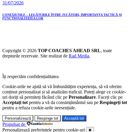
31/07/2026
CONEXIUNILE – LEGĂTURILE ÎNTRE JUCĂTORI, IMPORTANȚA TACTICĂ ȘI
FUNCȚIONALITATEA LOR
Copyright © 2026
TOP COACHES AHEAD SRL
, toate
drepturile rezervate. Site realizat de
Rad Media
.
Îți respectăm confidențialitatea
Cookie-urile ne ajută să vă îmbunătățim experiența, să vă oferim
conținut personalizat și să analizăm traficul. Puteți alege ce cookie-
uri doriți să permiteți făcând clic pe
Personalizare
. Faceți clic pe
Acceptați tot
pentru a vă da consimțământul sau pe
Respingeți tot
pentru a refuza cookie-urile neesențiale.
Personalizează
Respinge tot
Acceptă tot
Propulsat de
Personalizează preferințele pentru cookie-uri
✖