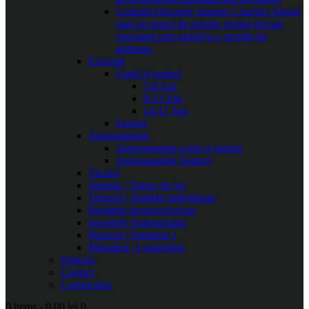
Gratuite
Articolele gratuite Coaches Ahead
sunt un punct de pornire pentru fiecare
persoană care aspiră la o poziție de
antrenor.
Exerciții
Copii și juniori
5-8 Ani
9-13 Ani
14-17 Ani
Seniori
Antrenamente
Antrenamente copii și juniori
Antrenamente Seniori
Tactică
Sisteme | Trasee de joc
Tehnică | Abilități individuale
Pregătire presezon/sezon
Secretele Antrenorului
Portarul | Numărul 1
Metodică | Leadership
Podcast
Contact
Contul meu
0 items
-
0.00 lei
0