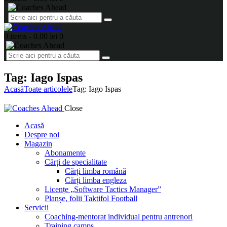
0 items
-
0.00 lei
0
Tag: Iago Ispas
Acasă
Toate articolele
Tag: Iago Ispas
Close
Acasă
Despre noi
Magazin
Abonamente
Cărți de specialitate
Cărți limba română
Cărți limba engleza
Licențe „Software Tactics Manager”
Planșe, folii Taktifol Football
Servicii
Coaching-mentorat individual pentru antrenori
Training camps