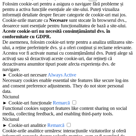
Folosim cookie-uri pentru a asigura o navigare fără probleme și
pentru a activa funcțiile esențiale ale site-ului. Puteți vizualiza
informații detaliate despre fiecare categorie de cookie-uri mai jos.
Cookie-urile marcate ca
Necesare
sunt stocate în browserul dvs.,
deoarece sunt esențiale pentru funcționalitatea de bază a site-ului.
Aceste cookie-uri nu necesită consimțământul dvs. în
conformitate cu GDPR.
De asemenea, folosim cookie-uri terțe pentru a analiza utilizarea site-
ului, a reține preferințele dvs. și a oferi conținut și reclame relevante.
Acestea vor fi activate numai cu consimțământul dvs. Puteți alege să
activați sau să dezactivați aceste cookie-uri, dar rețineți că
dezactivarea anumitor tipuri poate afecta experiența dvs. de
navigare.
►
Cookie-uri necesare
Always Active
Necessary cookies enable essential site features like secure log-ins
and consent preference adjustments. They do not store personal
data.
Niciunul
►
Cookie-uri funcționale
Remarcă
Functional cookies support features like content sharing on social
media, collecting feedback, and enabling third-party tools.
Niciunul
►
Cookie-uri analitice
Remarcă
Cookie-urile analitice urmăresc interacțiunile vizitatorilor și oferă