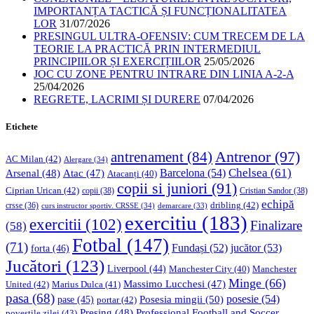
IMPORTANȚA TACTICĂ ȘI FUNCȚIONALITATEA
LOR
31/07/2026
PRESINGUL ULTRA-OFENSIV: CUM TRECEM DE LA
TEORIE LA PRACTICĂ PRIN INTERMEDIUL
PRINCIPIILOR ȘI EXERCIȚIILOR
25/05/2026
JOC CU ZONE PENTRU INTRARE DIN LINIA A-2-A
25/04/2026
REGRETE, LACRIMI ȘI DURERE
07/04/2026
Etichete
Antrenor
(97)
antrenament
(84)
AC Milan
(42)
Alergare
(34)
Chelsea
(61)
Barcelona
(54)
Arsenal
(48)
Atac
(47)
Atacanți
(40)
copii si juniori
(91)
Ciprian Urican
(42)
copii
(38)
Cristian Sandor
(38)
echipă
dribling
(42)
crsse
(36)
curs instructor sportiv. CRSSE
(34)
demarcare
(33)
exercitiu
(183)
exercitii
(102)
Finalizare
(58)
Fotbal
(147)
(71)
Fundași
(52)
jucător
(53)
forta
(46)
Jucători
(123)
Liverpool
(44)
Manchester
Manchester City
(40)
Minge
(66)
Massimo Lucchesi
(47)
United
(42)
Marius Dulca
(41)
pasa
(68)
Posesia mingii
(50)
posesie
(54)
pase
(45)
portar
(42)
Professional Football and Soccer
Presing
(48)
povestile zilei
(43)