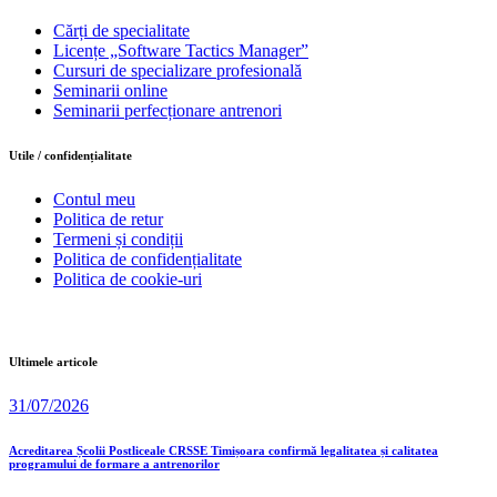
Cărți de specialitate
Licențe „Software Tactics Manager”
Cursuri de specializare profesională
Seminarii online
Seminarii perfecționare antrenori
Utile / confidențialitate
Contul meu
Politica de retur
Termeni și condiții
Politica de confidențialitate
Politica de cookie-uri
Ultimele articole
31/07/2026
Acreditarea Școlii Postliceale CRSSE Timișoara confirmă legalitatea și calitatea
programului de formare a antrenorilor