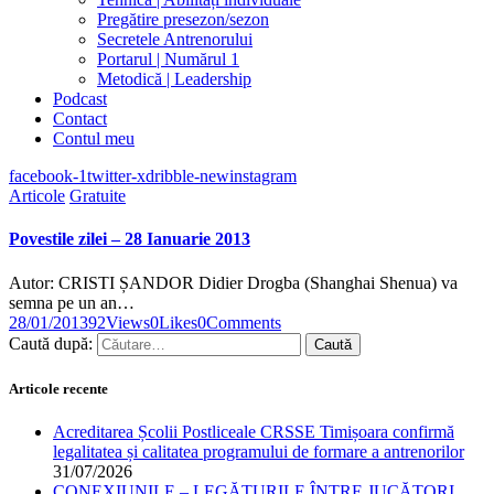
Pregătire presezon/sezon
Secretele Antrenorului
Portarul | Numărul 1
Metodică | Leadership
Podcast
Contact
Contul meu
facebook-1
twitter-x
dribble-new
instagram
Articole
Gratuite
Povestile zilei – 28 Ianuarie 2013
Autor: CRISTI ȘANDOR Didier Drogba (Shanghai Shenua) va
semna pe un an…
28/01/2013
92
Views
0
Likes
0
Comments
Caută după:
Articole recente
Acreditarea Școlii Postliceale CRSSE Timișoara confirmă
legalitatea și calitatea programului de formare a antrenorilor
31/07/2026
CONEXIUNILE – LEGĂTURILE ÎNTRE JUCĂTORI,