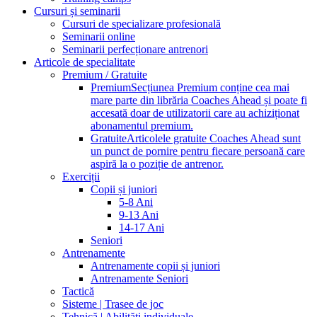
Cursuri și seminarii
Cursuri de specializare profesională
Seminarii online
Seminarii perfecționare antrenori
Articole de specialitate
Premium / Gratuite
Premium
Secțiunea Premium conține cea mai
mare parte din librăria Coaches Ahead și poate fi
accesată doar de utilizatorii care au achiziționat
abonamentul premium.
Gratuite
Articolele gratuite Coaches Ahead sunt
un punct de pornire pentru fiecare persoană care
aspiră la o poziție de antrenor.
Exerciții
Copii și juniori
5-8 Ani
9-13 Ani
14-17 Ani
Seniori
Antrenamente
Antrenamente copii și juniori
Antrenamente Seniori
Tactică
Sisteme | Trasee de joc
Tehnică | Abilități individuale