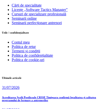
Cărți de specialitate
Licențe „Software Tactics Manager”
Cursuri de specializare profesională
Seminarii online
Seminarii perfecționare antrenori
Utile / confidențialitate
Contul meu
Politica de retur
Termeni și condiții
Politica de confidențialitate
Politica de cookie-uri
Ultimele articole
31/07/2026
Acreditarea Școlii Postliceale CRSSE Timișoara confirmă legalitatea și calitatea
programului de formare a antrenorilor