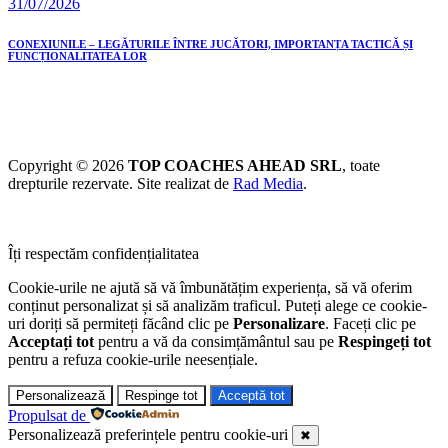
31/07/2026
CONEXIUNILE – LEGĂTURILE ÎNTRE JUCĂTORI, IMPORTANȚA TACTICĂ ȘI
FUNCȚIONALITATEA LOR
Copyright © 2026
TOP COACHES AHEAD SRL
, toate
drepturile rezervate. Site realizat de
Rad Media
.
Îți respectăm confidențialitatea
Cookie-urile ne ajută să vă îmbunătățim experiența, să vă oferim
conținut personalizat și să analizăm traficul. Puteți alege ce cookie-
uri doriți să permiteți făcând clic pe
Personalizare
. Faceți clic pe
Acceptați tot
pentru a vă da consimțământul sau pe
Respingeți tot
pentru a refuza cookie-urile neesențiale.
Personalizează
Respinge tot
Acceptă tot
Propulsat de
Personalizează preferințele pentru cookie-uri
✖