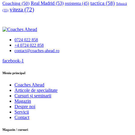
tactica
(58)
Coaching
(50)
Real Madrid
(53)
rezistenta
(45)
Tehnică
viteza
(72)
(35)
0724 022 858
+4 0724 022 858
contact@coaches-ahead.ro
facebook-1
Meniu principal
Coaches Ahead
Articole de specialitate
Cursuri și seminarii
Magazin
Despre noi
Servicii
Contact
Magazin / cursuri