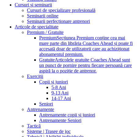
Cursuri și seminarii
Cursuri de specializare profesională
Seminarii online
Seminarii perfecționare antrenori
Articole de specialitate
Premium / Gratuite
Premium
Secțiunea Premium conține cea mai
mare parte din librăria Coaches Ahead și poate fi
accesată doar de utilizatorii care au achiziționat
abonamentul premium.
Gratuite
Articolele gratuite Coaches Ahead sunt
un punct de pornire pentru fiecare persoană care
aspiră la o poziție de antrenor.
Exerciții
Copii și juniori
5-8 Ani
9-13 Ani
14-17 Ani
Seniori
Antrenamente
Antrenamente copii și juniori
Antrenamente Seniori
Tactică
Sisteme | Trasee de joc
Tehnică | Abilități individuale