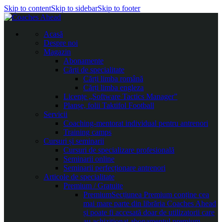
Skip to content
Skip to sidebar
Skip to footer
Acasă
Despre noi
Magazin
Abonamente
Cărți de specialitate
Cărți limba română
Cărți limba engleza
Licențe „Software Tactics Manager”
Planșe, folii Taktifol Football
Servicii
Coaching-mentorat individual pentru antrenori
Training camps
Cursuri și seminarii
Cursuri de specializare profesională
Seminarii online
Seminarii perfecționare antrenori
Articole de specialitate
Premium / Gratuite
Premium
Secțiunea Premium conține cea
mai mare parte din librăria Coaches Ahead
și poate fi accesată doar de utilizatorii care
au achiziționat abonamentul premium.