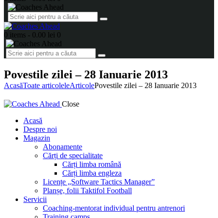
0 items
-
0.00 lei
0
Povestile zilei – 28 Ianuarie 2013
Acasă
Toate articolele
Articole
Povestile zilei – 28 Ianuarie 2013
Close
Acasă
Despre noi
Magazin
Abonamente
Cărți de specialitate
Cărți limba română
Cărți limba engleza
Licențe „Software Tactics Manager”
Planșe, folii Taktifol Football
Servicii
Coaching-mentorat individual pentru antrenori
Training camps