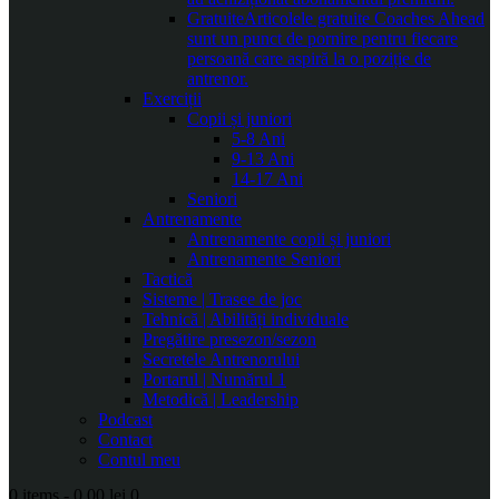
Gratuite
Articolele gratuite Coaches Ahead
sunt un punct de pornire pentru fiecare
persoană care aspiră la o poziție de
antrenor.
Exerciții
Copii și juniori
5-8 Ani
9-13 Ani
14-17 Ani
Seniori
Antrenamente
Antrenamente copii și juniori
Antrenamente Seniori
Tactică
Sisteme | Trasee de joc
Tehnică | Abilități individuale
Pregătire presezon/sezon
Secretele Antrenorului
Portarul | Numărul 1
Metodică | Leadership
Podcast
Contact
Contul meu
0 items
-
0.00 lei
0