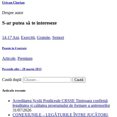
Urican Ciprian
Despre autor
S-ar putea să te intereseze
14-17 Ani
,
Exerciții
,
Gratuite
,
Seniori
Posesie in 4 patrate
Articole
,
Premium
Povestile zilei – 28 martie 2013
Caută după:
Articole recente
Acreditarea Școlii Postliceale CRSSE Timișoara confirmă
legalitatea și calitatea programului de formare a antrenorilor
31/07/2026
CONEXIUNILE – LEGĂTURILE ÎNTRE JUCĂTORI,