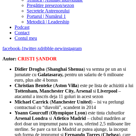
Pregătire presezon/sezon
Secretele Antrenorului
Portarul | Numărul 1
Metodică | Leadership
Podcast
Contact
Contul meu
facebook-1
twitter-x
dribble-new
instagram
Autor:
CRISTI ȘANDOR
Didier Drogba
(
Shanghai Shenua
) va semna pe un an si
jumatate cu
Galatasaray,
pentru un salariu de 6 milioane
euro, plus alte 4 bonus
Christian Benteke
(
Aston Villa
) este pe lista de achizitii a lui
Tottenham, Manchester City, Arsenal
si
Liverpool
–
atacantul a inscris deja 11 goluri in acest sezon
Michael Carrick
(
Manchester United
) – isi va prelungi
contractual cu “diavolii”, scandent in 2014
Yoann Gourcuff
(
Olympique Lyon
) este tinta cluburilor
Arsenal Londra
si
Atletico Madrid
– clubul madrilen ar
dori doar un imprumut pana in vara, oferind 2,5 milioane lire
sterline. Se pare ca tot la Madrid ar putea ajunge, la inceput
sub forma de imprumut si
Fernando Torres
(
Chelsea
), care