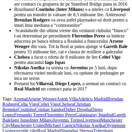
are contract cu gruparea de pe Stamford Bridge pana in 2016
Brazilianul
Coutinho
(
Inter Milano
) s-a inteles cu
Liverpool
pentru un transfer in valoare de 8,5 milioane lire. Antrenorul
Brendan Rodgers
va avea astfel playmaker-ul dorit pentru a
intari linia mediana a “cormoranilor”
Scandalurile din ultima vreme din vestiarul clubului “blanco”
l-au determinat pe presedintele
Florentino Perez
sa initieze
aducerea pe banca tehnica a Realului a francezului
Arsene
Wenger
din vara. Tot la Real ar putea ajunge si
Gareth Bale
pentru 55 milioane lire, cat e clauza de reziliere a galezului
Chelsea
a facut o oferta de 8 milioane de lire
Celtei Vigo
pentru atacantul
Iago Ispas
Nikolas Anelka
va semna cu
Juventus
pe 5 luni, dupa
efectuarea vizitei medicale luni, cu optiune de prelungire pe
inca un sezon
Portarul lui
Villareal, Diego Lopez,
a semnat un contract cu
Real Madrid
un contract pana in 2017
Tags:
Arsenal
Arsene Wenger
Aston Villa
Atletico Madrid
Brendan
Rodgers
Celta Vigo
Celtei Vigo
Chelsea
Christian
Benteke
Coutinho
Cristian Sandor
Didier Drogba
Diego
Lopez
Fernando Torres
Florentino Perez
Galatasaray Istanbul
Gareth
Bale
Iago Ispas
Inter Milano
Juventus Torino
Liverpool
Manchester
City
Manchester United
Michael Carrick
Nikolas Anelka
Olympique
Lyon
povestile zilei
Real Madrid
Shanghai Shenua
Tottenham