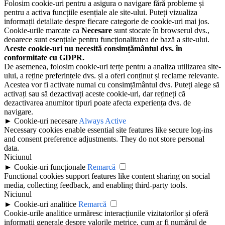
Folosim cookie-uri pentru a asigura o navigare fără probleme și
pentru a activa funcțiile esențiale ale site-ului. Puteți vizualiza
informații detaliate despre fiecare categorie de cookie-uri mai jos.
Cookie-urile marcate ca
Necesare
sunt stocate în browserul dvs.,
deoarece sunt esențiale pentru funcționalitatea de bază a site-ului.
Aceste cookie-uri nu necesită consimțământul dvs. în
conformitate cu GDPR.
De asemenea, folosim cookie-uri terțe pentru a analiza utilizarea site-
ului, a reține preferințele dvs. și a oferi conținut și reclame relevante.
Acestea vor fi activate numai cu consimțământul dvs. Puteți alege să
activați sau să dezactivați aceste cookie-uri, dar rețineți că
dezactivarea anumitor tipuri poate afecta experiența dvs. de
navigare.
►
Cookie-uri necesare
Always Active
Necessary cookies enable essential site features like secure log-ins
and consent preference adjustments. They do not store personal
data.
Niciunul
►
Cookie-uri funcționale
Remarcă
Functional cookies support features like content sharing on social
media, collecting feedback, and enabling third-party tools.
Niciunul
►
Cookie-uri analitice
Remarcă
Cookie-urile analitice urmăresc interacțiunile vizitatorilor și oferă
informații generale despre valorile metrice, cum ar fi numărul de