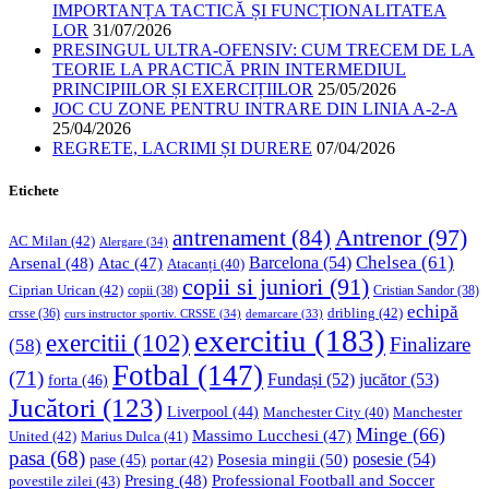
IMPORTANȚA TACTICĂ ȘI FUNCȚIONALITATEA
LOR
31/07/2026
PRESINGUL ULTRA-OFENSIV: CUM TRECEM DE LA
TEORIE LA PRACTICĂ PRIN INTERMEDIUL
PRINCIPIILOR ȘI EXERCIȚIILOR
25/05/2026
JOC CU ZONE PENTRU INTRARE DIN LINIA A-2-A
25/04/2026
REGRETE, LACRIMI ȘI DURERE
07/04/2026
Etichete
Antrenor
(97)
antrenament
(84)
AC Milan
(42)
Alergare
(34)
Chelsea
(61)
Barcelona
(54)
Arsenal
(48)
Atac
(47)
Atacanți
(40)
copii si juniori
(91)
Ciprian Urican
(42)
copii
(38)
Cristian Sandor
(38)
echipă
dribling
(42)
crsse
(36)
curs instructor sportiv. CRSSE
(34)
demarcare
(33)
exercitiu
(183)
exercitii
(102)
Finalizare
(58)
Fotbal
(147)
(71)
Fundași
(52)
jucător
(53)
forta
(46)
Jucători
(123)
Liverpool
(44)
Manchester
Manchester City
(40)
Minge
(66)
Massimo Lucchesi
(47)
United
(42)
Marius Dulca
(41)
pasa
(68)
Posesia mingii
(50)
posesie
(54)
pase
(45)
portar
(42)
Professional Football and Soccer
Presing
(48)
povestile zilei
(43)