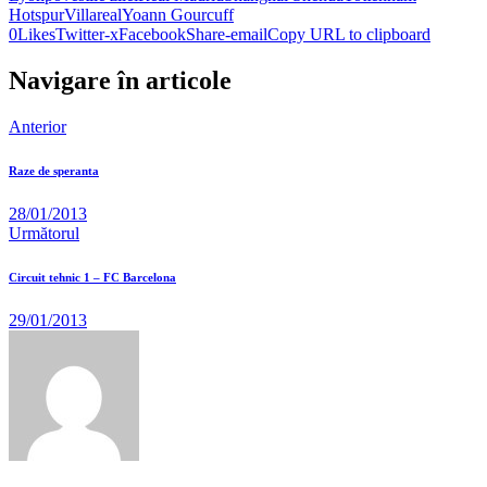
Hotspur
Villareal
Yoann Gourcuff
0
Likes
Twitter-x
Facebook
Share-email
Copy URL to clipboard
Navigare în articole
Anterior
Raze de speranta
28/01/2013
Următorul
Circuit tehnic 1 – FC Barcelona
29/01/2013