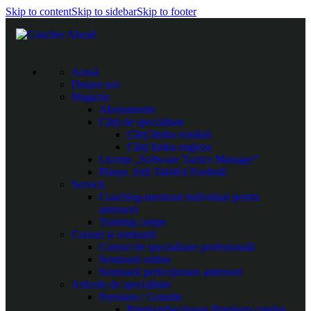
Skip to content
Skip to sidebar
Skip to footer
Acasă
Despre noi
Magazin
Abonamente
Cărți de specialitate
Cărți limba română
Cărți limba engleza
Licențe „Software Tactics Manager”
Planșe, folii Taktifol Football
Servicii
Coaching-mentorat individual pentru
antrenori
Training camps
Cursuri și seminarii
Cursuri de specializare profesională
Seminarii online
Seminarii perfecționare antrenori
Articole de specialitate
Premium / Gratuite
Premium
Secțiunea Premium conține