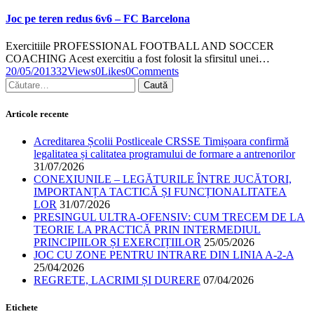
Joc pe teren redus 6v6 – FC Barcelona
Exercitiile PROFESSIONAL FOOTBALL AND SOCCER
COACHING Acest exercitiu a fost folosit la sfirsitul unei…
20/05/2013
32
Views
0
Likes
0
Comments
Articole recente
Acreditarea Școlii Postliceale CRSSE Timișoara confirmă
legalitatea și calitatea programului de formare a antrenorilor
31/07/2026
CONEXIUNILE – LEGĂTURILE ÎNTRE JUCĂTORI,
IMPORTANȚA TACTICĂ ȘI FUNCȚIONALITATEA
LOR
31/07/2026
PRESINGUL ULTRA-OFENSIV: CUM TRECEM DE LA
TEORIE LA PRACTICĂ PRIN INTERMEDIUL
PRINCIPIILOR ȘI EXERCIȚIILOR
25/05/2026
JOC CU ZONE PENTRU INTRARE DIN LINIA A-2-A
25/04/2026
REGRETE, LACRIMI ȘI DURERE
07/04/2026
Etichete