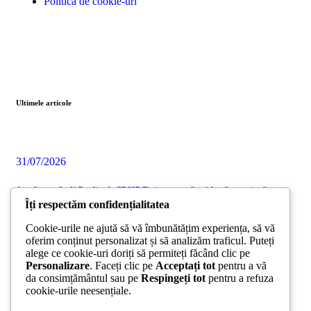
Politica de cookie-uri
Ultimele articole
31/07/2026
Acreditarea Școlii Postliceale CRSSE Timișoara confirmă legalitatea și calitatea
programului de formare a antrenorilor
Îți respectăm confidențialitatea
31/07/2026
Cookie-urile ne ajută să vă îmbunătățim experiența, să vă
oferim conținut personalizat și să analizăm traficul. Puteți
alege ce cookie-uri doriți să permiteți făcând clic pe
CONEXIUNILE – LEGĂTURILE ÎNTRE JUCĂTORI, IMPORTANȚA TACTICĂ
ȘI FUNCȚIONALITATEA LOR
Personalizare
. Faceți clic pe
Acceptați tot
pentru a vă
da consimțământul sau pe
Respingeți tot
pentru a refuza
cookie-urile neesențiale.