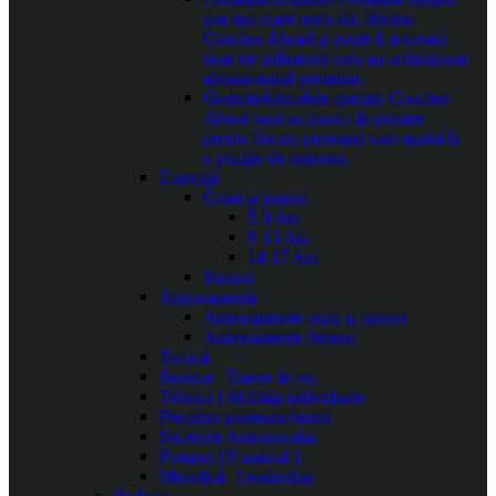
cea mai mare parte din librăria
Coaches Ahead și poate fi accesată
doar de utilizatorii care au achiziționat
abonamentul premium.
Gratuite
Articolele gratuite Coaches
Ahead sunt un punct de pornire
pentru fiecare persoană care aspiră la
o poziție de antrenor.
Exerciții
Copii și juniori
5-8 Ani
9-13 Ani
14-17 Ani
Seniori
Antrenamente
Antrenamente copii și juniori
Antrenamente Seniori
Tactică
Sisteme | Trasee de joc
Tehnică | Abilități individuale
Pregătire presezon/sezon
Secretele Antrenorului
Portarul | Numărul 1
Metodică | Leadership
Podcast