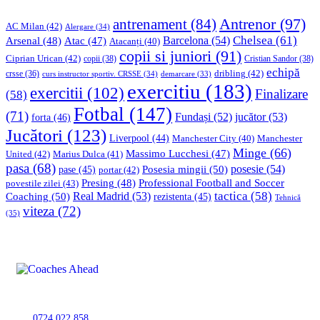
Antrenor
(97)
antrenament
(84)
AC Milan
(42)
Alergare
(34)
Chelsea
(61)
Barcelona
(54)
Arsenal
(48)
Atac
(47)
Atacanți
(40)
copii si juniori
(91)
Ciprian Urican
(42)
copii
(38)
Cristian Sandor
(38)
echipă
dribling
(42)
crsse
(36)
curs instructor sportiv. CRSSE
(34)
demarcare
(33)
exercitiu
(183)
exercitii
(102)
Finalizare
(58)
Fotbal
(147)
(71)
Fundași
(52)
jucător
(53)
forta
(46)
Jucători
(123)
Liverpool
(44)
Manchester
Manchester City
(40)
Minge
(66)
Massimo Lucchesi
(47)
United
(42)
Marius Dulca
(41)
pasa
(68)
Posesia mingii
(50)
posesie
(54)
pase
(45)
portar
(42)
Professional Football and Soccer
Presing
(48)
povestile zilei
(43)
tactica
(58)
Coaching
(50)
Real Madrid
(53)
rezistenta
(45)
Tehnică
viteza
(72)
(35)
0724 022 858