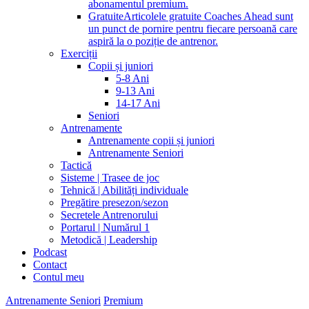
abonamentul premium.
Gratuite
Articolele gratuite Coaches Ahead sunt
un punct de pornire pentru fiecare persoană care
aspiră la o poziție de antrenor.
Exerciții
Copii și juniori
5-8 Ani
9-13 Ani
14-17 Ani
Seniori
Antrenamente
Antrenamente copii și juniori
Antrenamente Seniori
Tactică
Sisteme | Trasee de joc
Tehnică | Abilități individuale
Pregătire presezon/sezon
Secretele Antrenorului
Portarul | Numărul 1
Metodică | Leadership
Podcast
Contact
Contul meu
Antrenamente Seniori
Premium