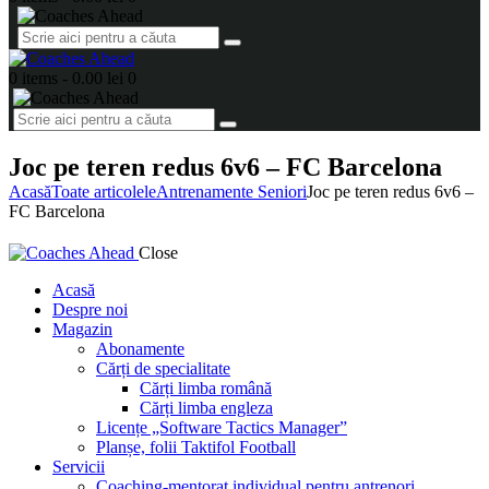
0 items
-
0.00 lei
0
Joc pe teren redus 6v6 – FC Barcelona
Acasă
Toate articolele
Antrenamente Seniori
Joc pe teren redus 6v6 –
FC Barcelona
Close
Acasă
Despre noi
Magazin
Abonamente
Cărți de specialitate
Cărți limba română
Cărți limba engleza
Licențe „Software Tactics Manager”
Planșe, folii Taktifol Football
Servicii
Coaching-mentorat individual pentru antrenori