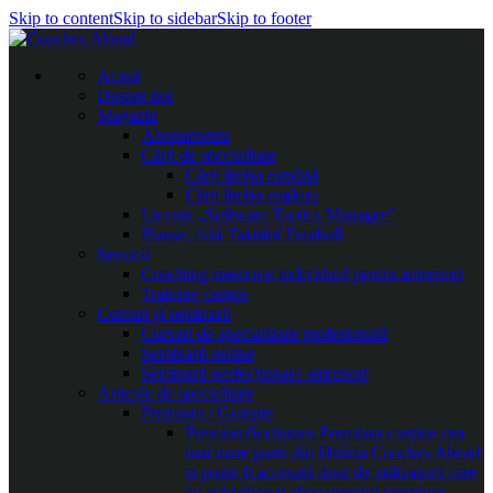
Skip to content
Skip to sidebar
Skip to footer
Acasă
Despre noi
Magazin
Abonamente
Cărți de specialitate
Cărți limba română
Cărți limba engleza
Licențe „Software Tactics Manager”
Planșe, folii Taktifol Football
Servicii
Coaching-mentorat individual pentru antrenori
Training camps
Cursuri și seminarii
Cursuri de specializare profesională
Seminarii online
Seminarii perfecționare antrenori
Articole de specialitate
Premium / Gratuite
Premium
Secțiunea Premium conține cea
mai mare parte din librăria Coaches Ahead
și poate fi accesată doar de utilizatorii care
au achiziționat abonamentul premium.