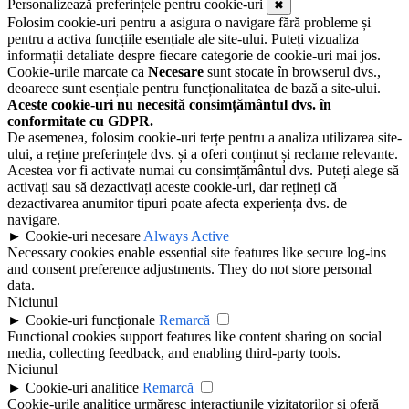
Personalizează preferințele pentru cookie-uri
✖
Folosim cookie-uri pentru a asigura o navigare fără probleme și
pentru a activa funcțiile esențiale ale site-ului. Puteți vizualiza
informații detaliate despre fiecare categorie de cookie-uri mai jos.
Cookie-urile marcate ca
Necesare
sunt stocate în browserul dvs.,
deoarece sunt esențiale pentru funcționalitatea de bază a site-ului.
Aceste cookie-uri nu necesită consimțământul dvs. în
conformitate cu GDPR.
De asemenea, folosim cookie-uri terțe pentru a analiza utilizarea site-
ului, a reține preferințele dvs. și a oferi conținut și reclame relevante.
Acestea vor fi activate numai cu consimțământul dvs. Puteți alege să
activați sau să dezactivați aceste cookie-uri, dar rețineți că
dezactivarea anumitor tipuri poate afecta experiența dvs. de
navigare.
►
Cookie-uri necesare
Always Active
Necessary cookies enable essential site features like secure log-ins
and consent preference adjustments. They do not store personal
data.
Niciunul
►
Cookie-uri funcționale
Remarcă
Functional cookies support features like content sharing on social
media, collecting feedback, and enabling third-party tools.
Niciunul
►
Cookie-uri analitice
Remarcă
Cookie-urile analitice urmăresc interacțiunile vizitatorilor și oferă