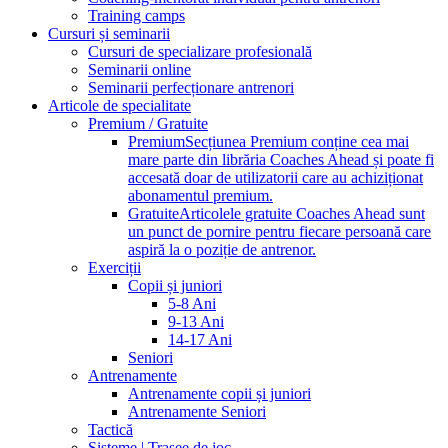
Training camps
Cursuri și seminarii
Cursuri de specializare profesională
Seminarii online
Seminarii perfecționare antrenori
Articole de specialitate
Premium / Gratuite
Premium
Secțiunea Premium conține cea mai
mare parte din librăria Coaches Ahead și poate fi
accesată doar de utilizatorii care au achiziționat
abonamentul premium.
Gratuite
Articolele gratuite Coaches Ahead sunt
un punct de pornire pentru fiecare persoană care
aspiră la o poziție de antrenor.
Exerciții
Copii și juniori
5-8 Ani
9-13 Ani
14-17 Ani
Seniori
Antrenamente
Antrenamente copii și juniori
Antrenamente Seniori
Tactică
Sisteme | Trasee de joc