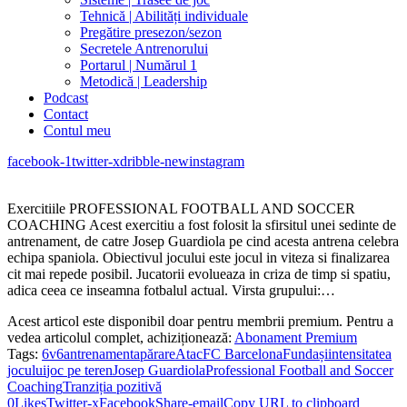
Tehnică | Abilități individuale
Pregătire presezon/sezon
Secretele Antrenorului
Portarul | Numărul 1
Metodică | Leadership
Podcast
Contact
Contul meu
facebook-1
twitter-x
dribble-new
instagram
Exercitiile PROFESSIONAL FOOTBALL AND SOCCER
COACHING Acest exercitiu a fost folosit la sfirsitul unei sedinte de
antrenament, de catre Josep Guardiola pe cind acesta antrena celebra
echipa spaniola. Obiectivul jocului este jocul in viteza si finalizarea
cit mai repede posibil. Jucatorii evolueaza in criza de timp si spatiu,
adica ceea ce inseamna fotbalul actual. Virsta grupului:…
Acest articol este disponibil doar pentru membrii premium. Pentru a
vedea articolul complet, achiziționează:
Abonament Premium
Tags:
6v6
antrenament
apărare
Atac
FC Barcelona
Fundași
intensitatea
jocului
joc pe teren
Josep Guardiola
Professional Football and Soccer
Coaching
Tranziția pozitivă
0
Likes
Twitter-x
Facebook
Share-email
Copy URL to clipboard