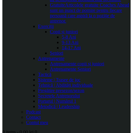
Gratuite
Articolele gratuite Coaches Ahead
sunt un punct de pornire pentru fiecare
persoană care aspiră la o poziție de
antrenor.
Exerciții
Copii și juniori
5-8 Ani
9-13 Ani
14-17 Ani
Seniori
Antrenamente
Antrenamente copii și juniori
Antrenamente Seniori
Tactică
Sisteme | Trasee de joc
Tehnică | Abilități individuale
Pregătire presezon/sezon
Secretele Antrenorului
Portarul | Numărul 1
Metodică | Leadership
Podcast
Contact
Contul meu
0 items
-
0.00 lei
0