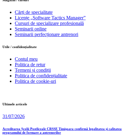
Cărți de specialitate
Licențe „Software Tactics Manager”
Cursuri de specializare profesională
Seminarii online
Seminarii perfecționare antrenori
Utile / confidențialitate
Contul meu
Politica de retur
Termeni și condiții
Politica de confidențialitate
Politica de cookie-uri
Ultimele articole
31/07/2026
Acreditarea Școlii Postliceale CRSSE Timișoara confirmă legalitatea și calitatea
programului de formare a antrenorilor