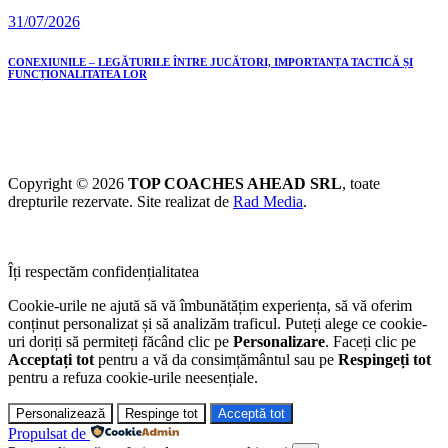
31/07/2026
CONEXIUNILE – LEGĂTURILE ÎNTRE JUCĂTORI, IMPORTANȚA TACTICĂ ȘI
FUNCȚIONALITATEA LOR
Copyright © 2026
TOP COACHES AHEAD SRL
, toate
drepturile rezervate. Site realizat de
Rad Media
.
Îți respectăm confidențialitatea
Cookie-urile ne ajută să vă îmbunătățim experiența, să vă oferim
conținut personalizat și să analizăm traficul. Puteți alege ce cookie-
uri doriți să permiteți făcând clic pe
Personalizare
. Faceți clic pe
Acceptați tot
pentru a vă da consimțământul sau pe
Respingeți tot
pentru a refuza cookie-urile neesențiale.
Personalizează
Respinge tot
Acceptă tot
Propulsat de