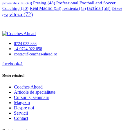
Professional Football and Soccer
Presing
(48)
povestile zilei
(43)
tactica
(58)
Coaching
(50)
Real Madrid
(53)
rezistenta
(45)
Tehnică
viteza
(72)
(35)
0724 022 858
+4 0724 022 858
contact@coaches-ahead.ro
facebook-1
Meniu principal
Coaches Ahead
Articole de specialitate
Cursuri și seminarii
Magazin
Despre noi
Servicii
Contact
Magazin / cursuri