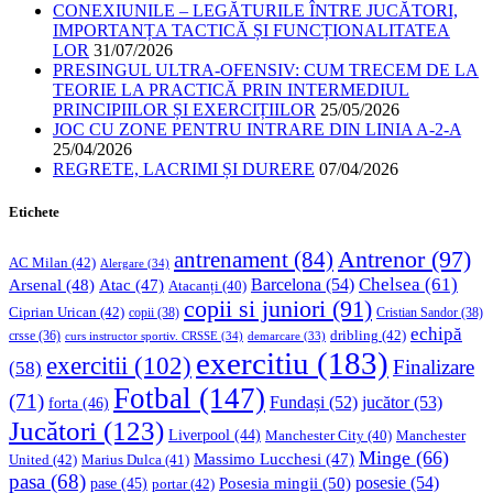
CONEXIUNILE – LEGĂTURILE ÎNTRE JUCĂTORI,
IMPORTANȚA TACTICĂ ȘI FUNCȚIONALITATEA
LOR
31/07/2026
PRESINGUL ULTRA-OFENSIV: CUM TRECEM DE LA
TEORIE LA PRACTICĂ PRIN INTERMEDIUL
PRINCIPIILOR ȘI EXERCIȚIILOR
25/05/2026
JOC CU ZONE PENTRU INTRARE DIN LINIA A-2-A
25/04/2026
REGRETE, LACRIMI ȘI DURERE
07/04/2026
Etichete
Antrenor
(97)
antrenament
(84)
AC Milan
(42)
Alergare
(34)
Chelsea
(61)
Barcelona
(54)
Arsenal
(48)
Atac
(47)
Atacanți
(40)
copii si juniori
(91)
Ciprian Urican
(42)
copii
(38)
Cristian Sandor
(38)
echipă
dribling
(42)
crsse
(36)
curs instructor sportiv. CRSSE
(34)
demarcare
(33)
exercitiu
(183)
exercitii
(102)
Finalizare
(58)
Fotbal
(147)
(71)
Fundași
(52)
jucător
(53)
forta
(46)
Jucători
(123)
Liverpool
(44)
Manchester
Manchester City
(40)
Minge
(66)
Massimo Lucchesi
(47)
United
(42)
Marius Dulca
(41)
pasa
(68)
Posesia mingii
(50)
posesie
(54)
pase
(45)
portar
(42)