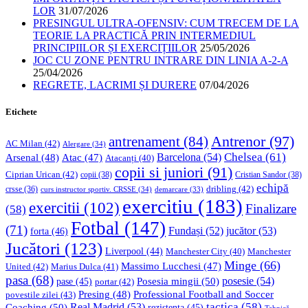
LOR
31/07/2026
PRESINGUL ULTRA-OFENSIV: CUM TRECEM DE LA
TEORIE LA PRACTICĂ PRIN INTERMEDIUL
PRINCIPIILOR ȘI EXERCIȚIILOR
25/05/2026
JOC CU ZONE PENTRU INTRARE DIN LINIA A-2-A
25/04/2026
REGRETE, LACRIMI ȘI DURERE
07/04/2026
Etichete
Antrenor
(97)
antrenament
(84)
AC Milan
(42)
Alergare
(34)
Chelsea
(61)
Barcelona
(54)
Arsenal
(48)
Atac
(47)
Atacanți
(40)
copii si juniori
(91)
Ciprian Urican
(42)
copii
(38)
Cristian Sandor
(38)
echipă
dribling
(42)
crsse
(36)
curs instructor sportiv. CRSSE
(34)
demarcare
(33)
exercitiu
(183)
exercitii
(102)
Finalizare
(58)
Fotbal
(147)
(71)
Fundași
(52)
jucător
(53)
forta
(46)
Jucători
(123)
Liverpool
(44)
Manchester
Manchester City
(40)
Minge
(66)
Massimo Lucchesi
(47)
United
(42)
Marius Dulca
(41)
pasa
(68)
Posesia mingii
(50)
posesie
(54)
pase
(45)
portar
(42)
Professional Football and Soccer
Presing
(48)
povestile zilei
(43)
tactica
(58)
Coaching
(50)
Real Madrid
(53)
rezistenta
(45)