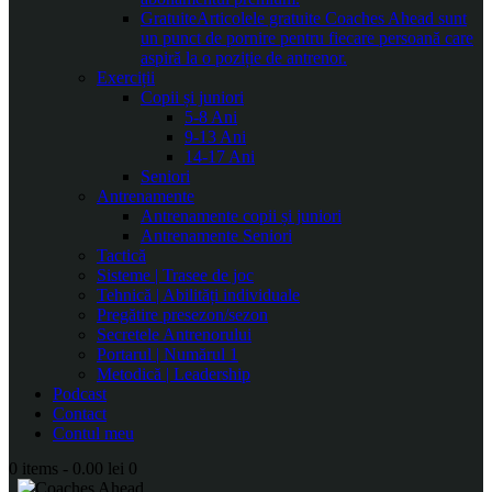
Gratuite
Articolele gratuite Coaches Ahead sunt
un punct de pornire pentru fiecare persoană care
aspiră la o poziție de antrenor.
Exerciții
Copii și juniori
5-8 Ani
9-13 Ani
14-17 Ani
Seniori
Antrenamente
Antrenamente copii și juniori
Antrenamente Seniori
Tactică
Sisteme | Trasee de joc
Tehnică | Abilități individuale
Pregătire presezon/sezon
Secretele Antrenorului
Portarul | Numărul 1
Metodică | Leadership
Podcast
Contact
Contul meu
0 items
-
0.00 lei
0