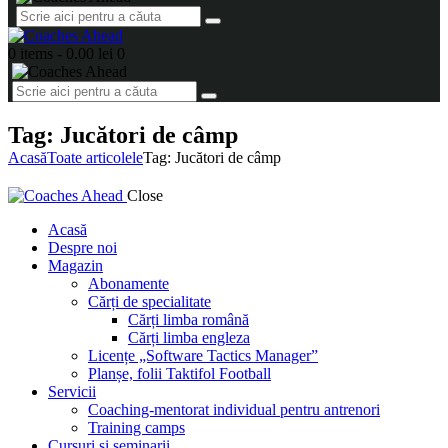
0 items
-
0.00 lei
0
Tag: Jucători de câmp
Acasă
Toate articolele
Tag: Jucători de câmp
Close
Acasă
Despre noi
Magazin
Abonamente
Cărți de specialitate
Cărți limba română
Cărți limba engleza
Licențe „Software Tactics Manager”
Planșe, folii Taktifol Football
Servicii
Coaching-mentorat individual pentru antrenori
Training camps
Cursuri și seminarii