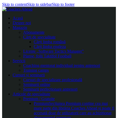
Skip to content
Skip to sidebar
Skip to footer
Acasă
Despre noi
Magazin
Abonamente
Cărți de specialitate
Cărți limba română
Cărți limba engleza
Licențe „Software Tactics Manager”
Planșe, folii Taktifol Football
Servicii
Coaching-mentorat individual pentru antrenori
Training camps
Cursuri și seminarii
Cursuri de specializare profesională
Seminarii online
Seminarii perfecționare antrenori
Articole de specialitate
Premium / Gratuite
Premium
Secțiunea Premium conține cea mai
mare parte din librăria Coaches Ahead și poate fi
accesată doar de utilizatorii care au achiziționat
abonamentul premium.