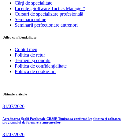
Cărți de specialitate
Licențe „Software Tactics Manager”
Cursuri de specializare profesională
Seminarii online
Seminarii perfecționare antrenori
Utile / confidențialitate
Contul meu
Politica de retur
Termeni și condiții
Politica de confidențialitate
Politica de cookie-uri
Ultimele articole
31/07/2026
Acreditarea Școlii Postliceale CRSSE Timișoara confirmă legalitatea și calitatea
programului de formare a antrenorilor
31/07/2026