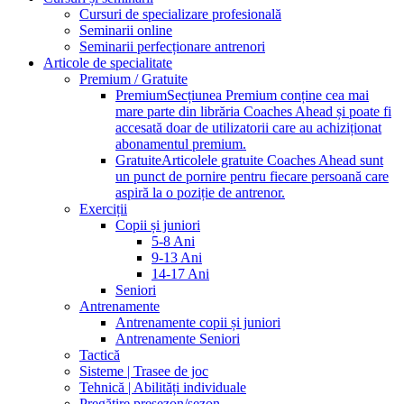
Cursuri de specializare profesională
Seminarii online
Seminarii perfecționare antrenori
Articole de specialitate
Premium / Gratuite
Premium
Secțiunea Premium conține cea mai
mare parte din librăria Coaches Ahead și poate fi
accesată doar de utilizatorii care au achiziționat
abonamentul premium.
Gratuite
Articolele gratuite Coaches Ahead sunt
un punct de pornire pentru fiecare persoană care
aspiră la o poziție de antrenor.
Exerciții
Copii și juniori
5-8 Ani
9-13 Ani
14-17 Ani
Seniori
Antrenamente
Antrenamente copii și juniori
Antrenamente Seniori
Tactică
Sisteme | Trasee de joc
Tehnică | Abilități individuale
Pregătire presezon/sezon