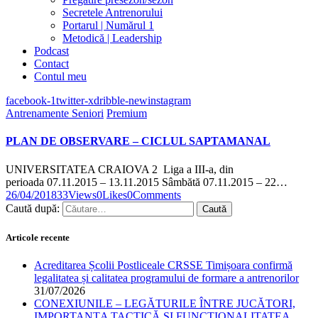
Secretele Antrenorului
Portarul | Numărul 1
Metodică | Leadership
Podcast
Contact
Contul meu
facebook-1
twitter-x
dribble-new
instagram
Antrenamente Seniori
Premium
PLAN DE OBSERVARE – CICLUL SAPTAMANAL
UNIVERSITATEA CRAIOVA 2 Liga a III-a, din
perioada 07.11.2015 – 13.11.2015 Sâmbătă 07.11.2015 – 22…
26/04/2018
33
Views
0
Likes
0
Comments
Caută după:
Articole recente
Acreditarea Școlii Postliceale CRSSE Timișoara confirmă
legalitatea și calitatea programului de formare a antrenorilor
31/07/2026
CONEXIUNILE – LEGĂTURILE ÎNTRE JUCĂTORI,
IMPORTANȚA TACTICĂ ȘI FUNCȚIONALITATEA