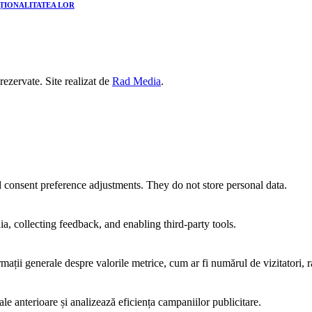
CȚIONALITATEA LOR
 rezervate. Site realizat de
Rad Media
.
nd consent preference adjustments. They do not store personal data.
a, collecting feedback, and enabling third-party tools.
rmații generale despre valorile metrice, cum ar fi numărul de vizitatori, ra
ale anterioare și analizează eficiența campaniilor publicitare.