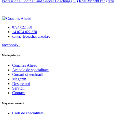
Professional Football and Soccer Coaching
(50)
Real Madrid
(53)
rezi
0724 022 858
+4 0724 022 858
contact@coaches-ahead.ro
facebook-1
Meniu principal
Coaches Ahead
Articole de specialitate
Cursuri și seminarii
Magazin
Despre noi
Servicii
Contact
Magazin / cursuri
Cărți de specialitate