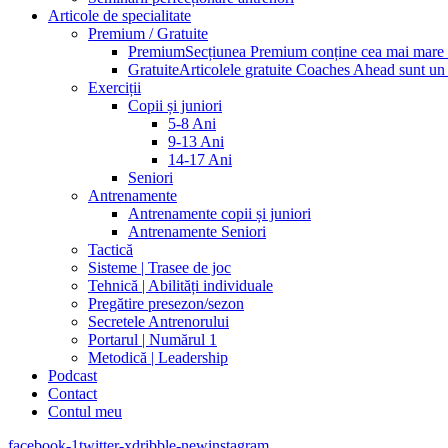
Articole de specialitate
Premium / Gratuite
Premium
Secțiunea Premium conține cea mai mare pa
Gratuite
Articolele gratuite Coaches Ahead sunt un p
Exerciții
Copii și juniori
5-8 Ani
9-13 Ani
14-17 Ani
Seniori
Antrenamente
Antrenamente copii și juniori
Antrenamente Seniori
Tactică
Sisteme | Trasee de joc
Tehnică | Abilități individuale
Pregătire presezon/sezon
Secretele Antrenorului
Portarul | Numărul 1
Metodică | Leadership
Podcast
Contact
Contul meu
facebook-1
twitter-x
dribble-new
instagram