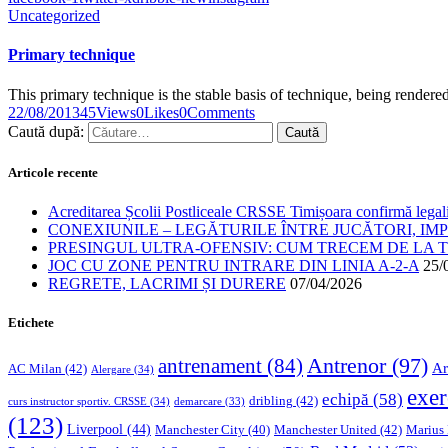
Uncategorized
Primary technique
This primary technique is the stable basis of technique, being render
22/08/2013
45
Views
0
Likes
0
Comments
Caută după:
Articole recente
Acreditarea Școlii Postliceale CRSSE Timișoara confirmă legalit
CONEXIUNILE – LEGĂTURILE ÎNTRE JUCĂTORI, IM
PRESINGUL ULTRA-OFENSIV: CUM TRECEM DE LA TE
JOC CU ZONE PENTRU INTRARE DIN LINIA A-2-A
25/
REGRETE, LACRIMI ȘI DURERE
07/04/2026
Etichete
Antrenor
(97)
antrenament
(84)
Ar
AC Milan
(42)
Alergare
(34)
exer
echipă
(58)
dribling
(42)
curs instructor sportiv. CRSSE
(34)
demarcare
(33)
(123)
Liverpool
(44)
Manchester United
(42)
Marius
Manchester City
(40)