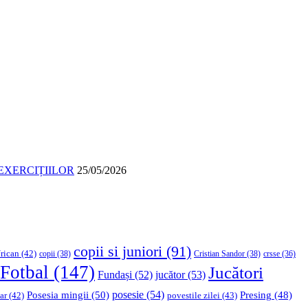
EXERCIȚIILOR
25/05/2026
copii si juniori
(91)
rican
(42)
copii
(38)
Cristian Sandor
(38)
crsse
(36)
Fotbal
(147)
Jucători
Fundași
(52)
jucător
(53)
Posesia mingii
(50)
posesie
(54)
Presing
(48)
ar
(42)
povestile zilei
(43)