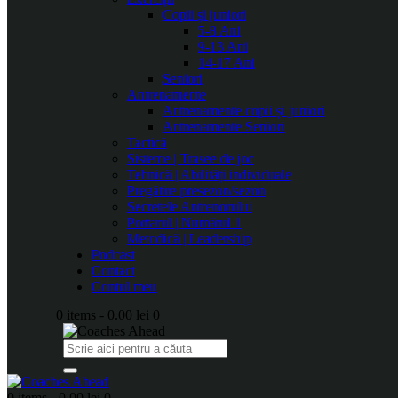
Copii și juniori
5-8 Ani
9-13 Ani
14-17 Ani
Seniori
Antrenamente
Antrenamente copii și juniori
Antrenamente Seniori
Tactică
Sisteme | Trasee de joc
Tehnică | Abilități individuale
Pregătire presezon/sezon
Secretele Antrenorului
Portarul | Numărul 1
Metodică | Leadership
Podcast
Contact
Contul meu
0 items
-
0.00 lei
0
0 items
-
0.00 lei
0