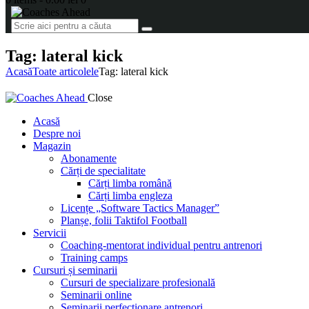
Tag: lateral kick
Acasă
Toate articolele
Tag: lateral kick
Close
Acasă
Despre noi
Magazin
Abonamente
Cărți de specialitate
Cărți limba română
Cărți limba engleza
Licențe „Software Tactics Manager”
Planșe, folii Taktifol Football
Servicii
Coaching-mentorat individual pentru antrenori
Training camps
Cursuri și seminarii
Cursuri de specializare profesională
Seminarii online
Seminarii perfecționare antrenori