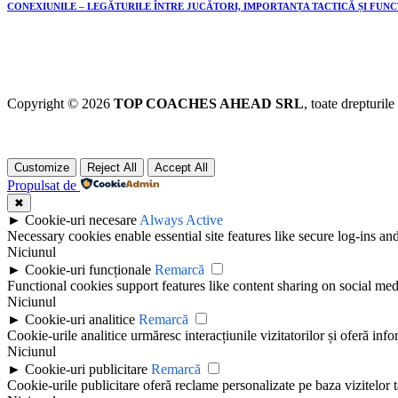
CONEXIUNILE – LEGĂTURILE ÎNTRE JUCĂTORI, IMPORTANȚA TACTICĂ ȘI FUN
Copyright © 2026
TOP COACHES AHEAD SRL
, toate drepturile
Customize
Reject All
Accept All
Propulsat de
✖
►
Cookie-uri necesare
Always Active
Necessary cookies enable essential site features like secure log-ins a
Niciunul
►
Cookie-uri funcționale
Remarcă
Functional cookies support features like content sharing on social medi
Niciunul
►
Cookie-uri analitice
Remarcă
Cookie-urile analitice urmăresc interacțiunile vizitatorilor și oferă info
Niciunul
►
Cookie-uri publicitare
Remarcă
Cookie-urile publicitare oferă reclame personalizate pe baza vizitelor t