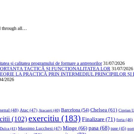
ed through all…
atea și calitatea programului de formare a antrenorilor
31/07/2026
PORTANȚA TACTICĂ ȘI FUNCȚIONALITATEA LOR
31/07/2026
ORIE LA PRACTICĂ PRIN INTERMEDIUL PRINCIPIILOR ȘI 
04/2026
Chelsea
(61)
Barcelona
(54)
senal
(48)
Atac
(47)
Ciprian U
Atacanți
(40)
exercitiu
(183)
citii
(102)
Finalizare
(71)
forta
(46)
pasa
(68)
Minge
(66)
Massimo Lucchesi
(47)
 Dulca
(41)
pase
(45)
port