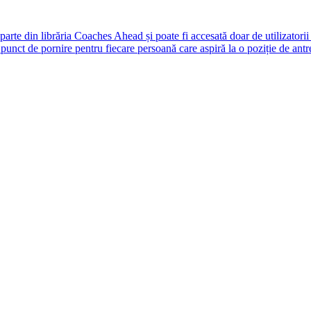
rte din librăria Coaches Ahead și poate fi accesată doar de utilizatori
unct de pornire pentru fiecare persoană care aspiră la o poziție de antr