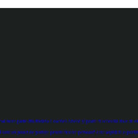
 mare parte din librăria Coaches Ahead și poate fi accesată doar de util
sunt un punct de pornire pentru fiecare persoană care aspiră la o poziți