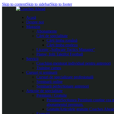
Skip to content
Skip to sidebar
Skip to footer
Acasă
Despre noi
Magazin
Abonamente
Cărți de specialitate
Cărți limba română
Cărți limba engleza
Licențe „Software Tactics Manager”
Planșe, folii Taktifol Football
Servicii
Coaching-mentorat individual pentru antrenori
Training camps
Cursuri și seminarii
Cursuri de specializare profesională
Seminarii online
Seminarii perfecționare antrenori
Articole de specialitate
Premium / Gratuite
Premium
Secțiunea Premium conține cea mai
abonamentul premium.
Gratuite
Articolele gratuite Coaches Ahead 
Exerciții