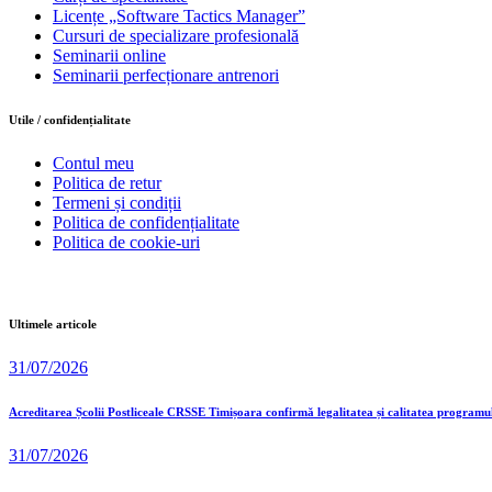
Licențe „Software Tactics Manager”
Cursuri de specializare profesională
Seminarii online
Seminarii perfecționare antrenori
Utile / confidențialitate
Contul meu
Politica de retur
Termeni și condiții
Politica de confidențialitate
Politica de cookie-uri
Ultimele articole
31/07/2026
Acreditarea Școlii Postliceale CRSSE Timișoara confirmă legalitatea și calitatea programu
31/07/2026