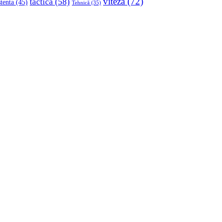
viteza
(72)
tactica
(58)
stenta
(45)
Tehnică
(35)