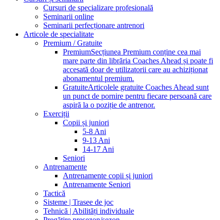
Cursuri de specializare profesională
Seminarii online
Seminarii perfecționare antrenori
Articole de specialitate
Premium / Gratuite
Premium
Secțiunea Premium conține cea mai
mare parte din librăria Coaches Ahead și poate fi
accesată doar de utilizatorii care au achiziționat
abonamentul premium.
Gratuite
Articolele gratuite Coaches Ahead sunt
un punct de pornire pentru fiecare persoană care
aspiră la o poziție de antrenor.
Exerciții
Copii și juniori
5-8 Ani
9-13 Ani
14-17 Ani
Seniori
Antrenamente
Antrenamente copii și juniori
Antrenamente Seniori
Tactică
Sisteme | Trasee de joc
Tehnică | Abilități individuale
Pregătire presezon/sezon