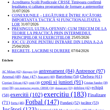
Acreditarea Școlii Postliceale CRSSE Timișoara confirmă
legalitatea și calitatea programului de formare a antrenorilor
31/07/2026
CONEXIUNILE – LEGĂTURILE ÎNTRE JUCĂTORI,
IMPORTANȚA TACTICĂ ȘI FUNCȚIONALITATEA
LOR
31/07/2026
PRESINGUL ULTRA-OFENSIV: CUM TRECEM DE LA
TEORIE LA PRACTICĂ PRIN INTERMEDIUL
PRINCIPIILOR ȘI EXERCIȚIILOR
25/05/2026
JOC CU ZONE PENTRU INTRARE DIN LINIA A-2-A
25/04/2026
REGRETE, LACRIMI ȘI DURERE
07/04/2026
Etichete
Antrenor
(97)
antrenament
(84)
AC Milan
(42)
Alergare
(34)
Chelsea
(61)
Barcelona
(54)
Arsenal
(48)
Atac
(47)
Atacanți
(40)
copii si juniori
(91)
Ciprian Urican
(42)
copii
(38)
Cristian Sandor
(38)
echipă
dribling
(42)
crsse
(36)
curs instructor sportiv. CRSSE
(34)
demarcare
(33)
exercitiu
(183)
exercitii
(102)
Finalizare
(58)
Fotbal
(147)
(71)
Fundași
(52)
jucător
(53)
forta
(46)
Jucători
(123)