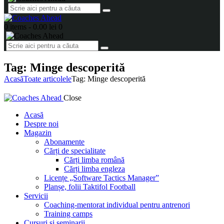
0 items
-
0.00 lei
0
Tag: Minge descoperită
Acasă
Toate articolele
Tag: Minge descoperită
Close
Acasă
Despre noi
Magazin
Abonamente
Cărți de specialitate
Cărți limba română
Cărți limba engleza
Licențe „Software Tactics Manager”
Planșe, folii Taktifol Football
Servicii
Coaching-mentorat individual pentru antrenori
Training camps
Cursuri și seminarii