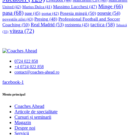
Liverpool
(44)
Manchester
Manchester City
(40)
Minge
(66)
Massimo Lucchesi
(47)
United
(42)
Marius Dulca
(41)
pasa
(68)
Posesia mingii
(50)
posesie
(54)
pase
(45)
portar
(42)
Professional Football and Soccer
Presing
(48)
povestile zilei
(43)
tactica
(58)
Coaching
(50)
Real Madrid
(53)
rezistenta
(45)
Tehnică
viteza
(72)
(35)
0724 022 858
+4 0724 022 858
contact@coaches-ahead.ro
facebook-1
Meniu principal
Coaches Ahead
Articole de specialitate
Cursuri și seminarii
Magazin
Despre noi
Servicii