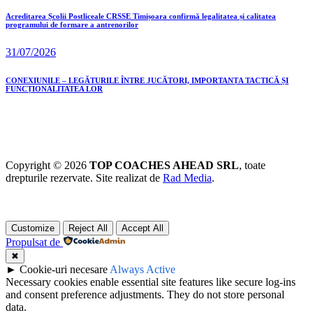
Acreditarea Școlii Postliceale CRSSE Timișoara confirmă legalitatea și calitatea
programului de formare a antrenorilor
31/07/2026
CONEXIUNILE – LEGĂTURILE ÎNTRE JUCĂTORI, IMPORTANȚA TACTICĂ ȘI
FUNCȚIONALITATEA LOR
Copyright © 2026
TOP COACHES AHEAD SRL
, toate
drepturile rezervate. Site realizat de
Rad Media
.
Customize
Reject All
Accept All
Propulsat de
✖
►
Cookie-uri necesare
Always Active
Necessary cookies enable essential site features like secure log-ins
and consent preference adjustments. They do not store personal
data.