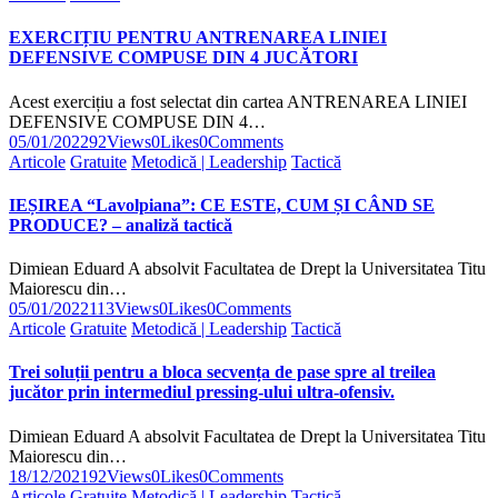
EXERCIȚIU PENTRU ANTRENAREA LINIEI
DEFENSIVE COMPUSE DIN 4 JUCĂTORI
Acest exercițiu a fost selectat din cartea ANTRENAREA LINIEI
DEFENSIVE COMPUSE DIN 4…
05/01/2022
92
Views
0
Likes
0
Comments
Articole
Gratuite
Metodică | Leadership
Tactică
IEȘIREA “Lavolpiana”: CE ESTE, CUM ȘI CÂND SE
PRODUCE? – analiză tactică
Dimiean Eduard A absolvit Facultatea de Drept la Universitatea Titu
Maiorescu din…
05/01/2022
113
Views
0
Likes
0
Comments
Articole
Gratuite
Metodică | Leadership
Tactică
Trei soluții pentru a bloca secvența de pase spre al treilea
jucător prin intermediul pressing-ului ultra-ofensiv.
Dimiean Eduard A absolvit Facultatea de Drept la Universitatea Titu
Maiorescu din…
18/12/2021
92
Views
0
Likes
0
Comments
Articole
Gratuite
Metodică | Leadership
Tactică