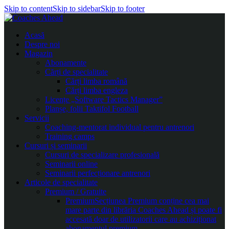
Skip to content
Skip to sidebar
Skip to footer
Acasă
Despre noi
Magazin
Abonamente
Cărți de specialitate
Cărți limba română
Cărți limba engleza
Licențe „Software Tactics Manager”
Planșe, folii Taktifol Football
Servicii
Coaching-mentorat individual pentru antrenori
Training camps
Cursuri și seminarii
Cursuri de specializare profesională
Seminarii online
Seminarii perfecționare antrenori
Articole de specialitate
Premium / Gratuite
Premium
Secțiunea Premium conține cea mai
mare parte din librăria Coaches Ahead și poate fi
accesată doar de utilizatorii care au achiziționat
abonamentul premium.