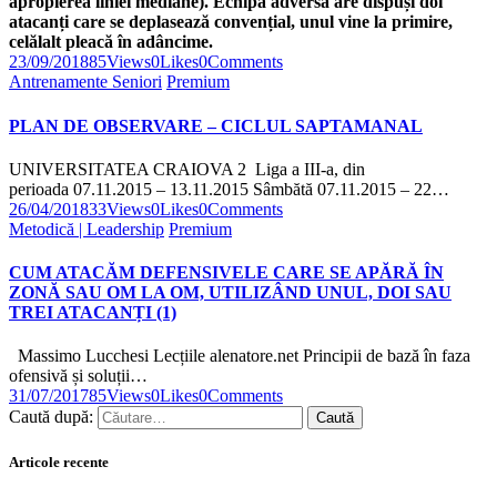
apropierea liniei mediane).
Echipa adversă are dispuși doi
atacanți care se deplasează convențial, unul vine la primire,
celălalt pleacă în adâncime.
23/09/2018
85
Views
0
Likes
0
Comments
Antrenamente Seniori
Premium
PLAN DE OBSERVARE – CICLUL SAPTAMANAL
UNIVERSITATEA CRAIOVA 2 Liga a III-a, din
perioada 07.11.2015 – 13.11.2015 Sâmbătă 07.11.2015 – 22…
26/04/2018
33
Views
0
Likes
0
Comments
Metodică | Leadership
Premium
CUM ATACĂM DEFENSIVELE CARE SE APĂRĂ ÎN
ZONĂ SAU OM LA OM, UTILIZÂND UNUL, DOI SAU
TREI ATACANȚI (1)
Massimo Lucchesi Lecțiile alenatore.net Principii de bază în faza
ofensivă și soluții…
31/07/2017
85
Views
0
Likes
0
Comments
Caută după:
Articole recente