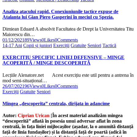
Analiza atacului rapid. Conexiuniunile tactice expuse de
Atalanta lui Gian Piero Gasperini în meciul cu Spezia.
Dimiean Eduard A absolvit Facultatea de Drept la Universitatea Titu
Maiorescu din…
01/12/2021
89
Views
0
Likes
0
Comments
14-17 Ani
Copii și juniori
Exerciții
Gratuite
Seniori
Tactică
EXERCIȚIU SPECIFIC LINIEI DEFENSIVE – MINGE
ACOPERITĂ / MINGE DESCOPERITĂ
Lecțiile Alenatore.net Acest exercițiu este util pentru a antrena în
mod semi-situațional…
26/07/2021
96
Views
0
Likes
0
Comments
Exerciții
Gratuite
Seniori
Mingea „descoperita” centrala, dirijata in adancime
Autor:
Ciprian Urican
[
În acest material analizăm mingea
“descoperită” aflată în posesia unui adversar aflat în zona
centrală, în fața liniei mijlocașilor (așadar, la o anumită distanță
față de linia fundașilor) și la distanță față de poartă (adică în