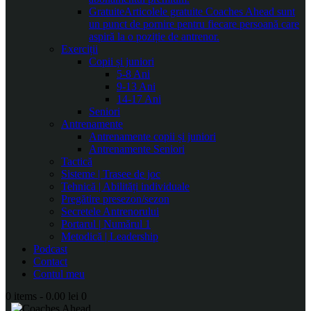
Gratuite
Articolele gratuite Coaches Ahead sunt
un punct de pornire pentru fiecare persoană care
aspiră la o poziție de antrenor.
Exerciții
Copii și juniori
5-8 Ani
9-13 Ani
14-17 Ani
Seniori
Antrenamente
Antrenamente copii și juniori
Antrenamente Seniori
Tactică
Sisteme | Trasee de joc
Tehnică | Abilități individuale
Pregătire presezon/sezon
Secretele Antrenorului
Portarul | Numărul 1
Metodică | Leadership
Podcast
Contact
Contul meu
0 items
-
0.00 lei
0