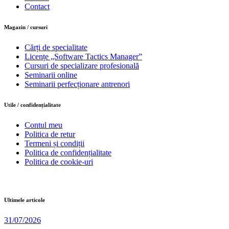
Contact
Magazin / cursuri
Cărți de specialitate
Licențe „Software Tactics Manager”
Cursuri de specializare profesională
Seminarii online
Seminarii perfecționare antrenori
Utile / confidențialitate
Contul meu
Politica de retur
Termeni și condiții
Politica de confidențialitate
Politica de cookie-uri
Ultimele articole
31/07/2026