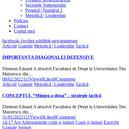
Secretele Antrenorului
Portarul | Numărul 1
Metodică | Leadership
Podcast
Contact
Contul meu
facebook-1
twitter-x
dribble-new
instagram
Articole
Gratuite
Metodică | Leadership
Tactică
IMPORTANȚA DIAGONALEI DEFENSIVE
Dimiean Eduard A absolvit Facultatea de Drept la Universitatea Titu
Maiorescu din…
08/02/2022
115
Views
0
Likes
0
Comments
Articole
Gratuite
Metodică | Leadership
Tactică
CONCEPTUL “Mingea a doua” – strategie tactică
Dimiean Eduard A absolvit Facultatea de Drept la Universitatea Titu
Maiorescu din…
31/01/2022
121
Views
0
Likes
0
Comments
14-17 Ani
Antrenamente copii și juniori
Copii și juniori
Exerciții
Gratuite
Seniori