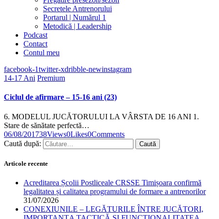
Secretele Antrenorului
Portarul | Numărul 1
Metodică | Leadership
Podcast
Contact
Contul meu
facebook-1
twitter-x
dribble-new
instagram
14-17 Ani
Premium
Ciclul de afirmare – 15-16 ani (23)
6. MODELUL JUCĂTORULUI LA VÂRSTA DE 16 ANI 1.
Stare de sănătate perfectă…
06/08/2017
38
Views
0
Likes
0
Comments
Caută după:
Articole recente
Acreditarea Școlii Postliceale CRSSE Timișoara confirmă
legalitatea și calitatea programului de formare a antrenorilor
31/07/2026
CONEXIUNILE – LEGĂTURILE ÎNTRE JUCĂTORI,
IMPORTANȚA TACTICĂ ȘI FUNCȚIONALITATEA