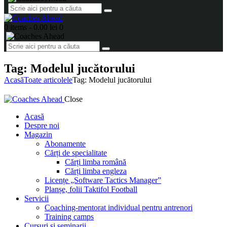
0 items
-
0.00 lei
0
Tag: Modelul jucătorului
Acasă
Toate articolele
Tag: Modelul jucătorului
Close
Acasă
Despre noi
Magazin
Abonamente
Cărți de specialitate
Cărți limba română
Cărți limba engleza
Licențe „Software Tactics Manager”
Planșe, folii Taktifol Football
Servicii
Coaching-mentorat individual pentru antrenori
Training camps
Cursuri și seminarii