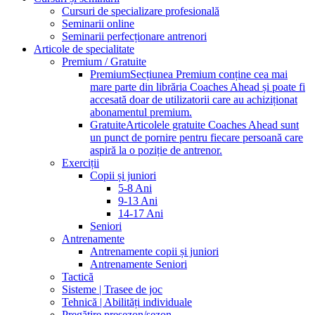
Cursuri de specializare profesională
Seminarii online
Seminarii perfecționare antrenori
Articole de specialitate
Premium / Gratuite
Premium
Secțiunea Premium conține cea mai
mare parte din librăria Coaches Ahead și poate fi
accesată doar de utilizatorii care au achiziționat
abonamentul premium.
Gratuite
Articolele gratuite Coaches Ahead sunt
un punct de pornire pentru fiecare persoană care
aspiră la o poziție de antrenor.
Exerciții
Copii și juniori
5-8 Ani
9-13 Ani
14-17 Ani
Seniori
Antrenamente
Antrenamente copii și juniori
Antrenamente Seniori
Tactică
Sisteme | Trasee de joc
Tehnică | Abilități individuale
Pregătire presezon/sezon