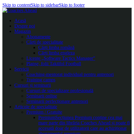
Skip to content
Skip to sidebar
Skip to footer
Acasă
Despre noi
Magazin
Abonamente
Cărți de specialitate
Cărți limba română
Cărți limba engleza
Licențe „Software Tactics Manager”
Planșe, folii Taktifol Football
Servicii
Coaching-mentorat individual pentru antrenori
Training camps
Cursuri și seminarii
Cursuri de specializare profesională
Seminarii online
Seminarii perfecționare antrenori
Articole de specialitate
Premium / Gratuite
Premium
Secțiunea Premium conține cea mai
mare parte din librăria Coaches Ahead și poate fi
accesată doar de utilizatorii care au achiziționat
abonamentul premium.