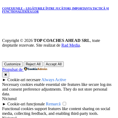
CONEXIUNILE – LEGĂTURILE ÎNTRE JUCĂTORI, IMPORTANȚA TACTICĂ ȘI
FUNCȚIONALITATEA LOR
Copyright © 2026
TOP COACHES AHEAD SRL
, toate
drepturile rezervate. Site realizat de
Rad Media
.
Customize
Reject All
Accept All
Propulsat de
✖
►
Cookie-uri necesare
Always Active
Necessary cookies enable essential site features like secure log-ins
and consent preference adjustments. They do not store personal
data.
Niciunul
►
Cookie-uri funcționale
Remarcă
Functional cookies support features like content sharing on social
media, collecting feedback, and enabling third-party tools.