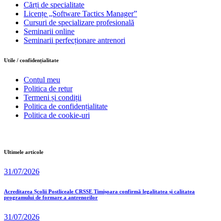
Cărți de specialitate
Licențe „Software Tactics Manager”
Cursuri de specializare profesională
Seminarii online
Seminarii perfecționare antrenori
Utile / confidențialitate
Contul meu
Politica de retur
Termeni și condiții
Politica de confidențialitate
Politica de cookie-uri
Ultimele articole
31/07/2026
Acreditarea Școlii Postliceale CRSSE Timișoara confirmă legalitatea și calitatea
programului de formare a antrenorilor
31/07/2026