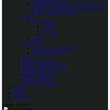
Gratuite
Articolele gratuite Coaches Ahead sunt
un punct de pornire pentru fiecare persoană care
aspiră la o poziție de antrenor.
Exerciții
Copii și juniori
5-8 Ani
9-13 Ani
14-17 Ani
Seniori
Antrenamente
Antrenamente copii și juniori
Antrenamente Seniori
Tactică
Sisteme | Trasee de joc
Tehnică | Abilități individuale
Pregătire presezon/sezon
Secretele Antrenorului
Portarul | Numărul 1
Metodică | Leadership
Podcast
Contact
Contul meu
0 items
-
0.00 lei
0