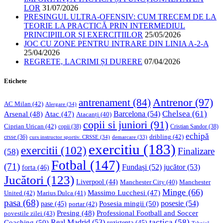
LOR
31/07/2026
PRESINGUL ULTRA-OFENSIV: CUM TRECEM DE LA
TEORIE LA PRACTICĂ PRIN INTERMEDIUL
PRINCIPIILOR ȘI EXERCIȚIILOR
25/05/2026
JOC CU ZONE PENTRU INTRARE DIN LINIA A-2-A
25/04/2026
REGRETE, LACRIMI ȘI DURERE
07/04/2026
Etichete
Antrenor
(97)
antrenament
(84)
AC Milan
(42)
Alergare
(34)
Chelsea
(61)
Barcelona
(54)
Arsenal
(48)
Atac
(47)
Atacanți
(40)
copii si juniori
(91)
Ciprian Urican
(42)
copii
(38)
Cristian Sandor
(38)
echipă
dribling
(42)
crsse
(36)
curs instructor sportiv. CRSSE
(34)
demarcare
(33)
exercitiu
(183)
exercitii
(102)
Finalizare
(58)
Fotbal
(147)
(71)
Fundași
(52)
jucător
(53)
forta
(46)
Jucători
(123)
Liverpool
(44)
Manchester
Manchester City
(40)
Minge
(66)
Massimo Lucchesi
(47)
United
(42)
Marius Dulca
(41)
pasa
(68)
Posesia mingii
(50)
posesie
(54)
pase
(45)
portar
(42)
Professional Football and Soccer
Presing
(48)
povestile zilei
(43)
tactica
(58)
Coaching
(50)
Real Madrid
(53)
rezistenta
(45)