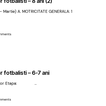
r fotbalisti – 8 ani (2)
- Martie) A. MOTRICITATE GENERALA: 1
mments
r fotbalisti – 6-7 ani
juniorilor Etapa: …
mments