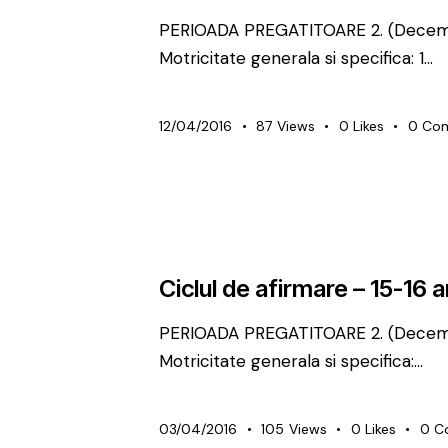
PERIOADA PREGATITOARE 2. (Decembr
Motricitate generala si specifica: 1…
12/04/2016
87
Views
0
Likes
0
Co
METODICĂ | LEADERSHIP
PREMIUM
Ciclul de afirmare – 15-16 a
PERIOADA PREGATITOARE 2. (Decemb
Motricitate generala si specifica:…
03/04/2016
105
Views
0
Likes
0
C