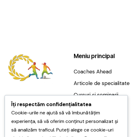
Meniu principal
Coaches Ahead
Articole de specialitate
Cursuri și seminarii
Îți respectăm confidențialitatea
0724 022 858
Magazin
Cookie-urile ne ajută să vă îmbunătățim
+4 0724 022 858
Despre noi
experiența, să vă oferim conținut personalizat și
contact@coaches-
Servicii
să analizăm traficul. Puteți alege ce cookie-uri
ahead.ro