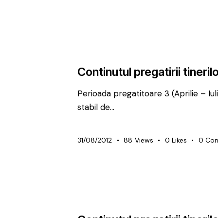
METODICĂ | LEADERSHIP
PREMIUM
Continutul pregatirii tinerilo
Perioada pregatitoare 3 (Aprilie – 
stabil de…
31/08/2012
88
Views
0
Likes
0
Co
METODICĂ | LEADERSHIP
PREMIUM