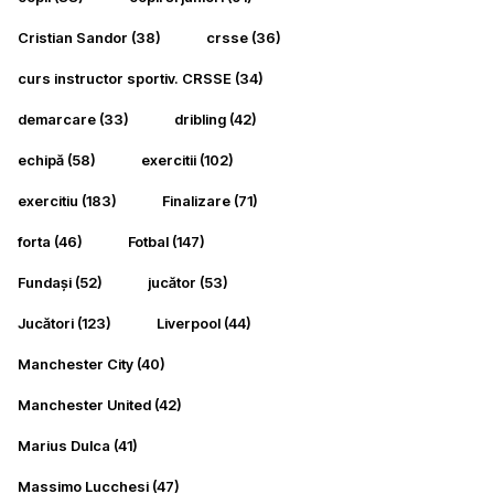
Cristian Sandor
(38)
crsse
(36)
curs instructor sportiv. CRSSE
(34)
demarcare
(33)
dribling
(42)
echipă
(58)
exercitii
(102)
exercitiu
(183)
Finalizare
(71)
forta
(46)
Fotbal
(147)
Fundași
(52)
jucător
(53)
Jucători
(123)
Liverpool
(44)
Manchester City
(40)
Manchester United
(42)
Marius Dulca
(41)
Massimo Lucchesi
(47)