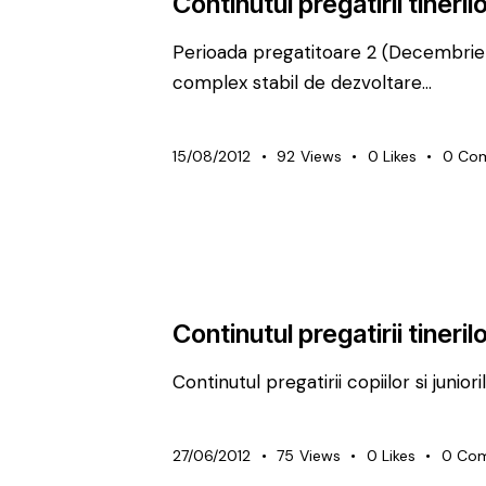
Continutul pregatirii tinerilo
Perioada pregatitoare 2 (Decembrie
complex stabil de dezvoltare…
15/08/2012
92
Views
0
Likes
0
Co
METODICĂ | LEADERSHIP
PREMIUM
Continutul pregatirii tinerilo
Continutul pregatirii copiilor si 
27/06/2012
75
Views
0
Likes
0
Co