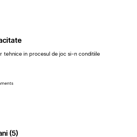
acitate
r tehnice in procesul de joc si-n conditiile
ments
ani (5)