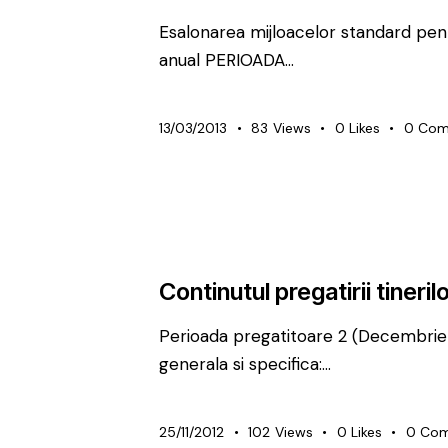
Esalonarea mijloacelor standard pent
anual PERIOADA…
13/03/2013
83
Views
0
Likes
0
Com
METODICĂ | LEADERSHIP
PREMIUM
Continutul pregatirii tinerilo
Perioada pregatitoare 2 (Decembrie 
generala si specifica:…
25/11/2012
102
Views
0
Likes
0
Com