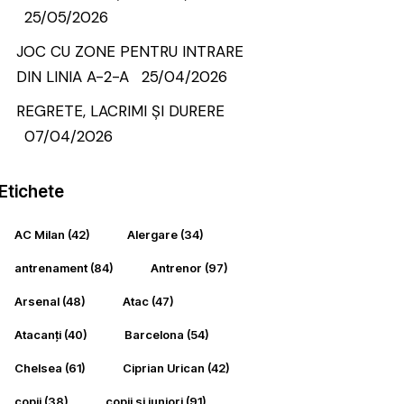
25/05/2026
JOC CU ZONE PENTRU INTRARE
DIN LINIA A-2-A
25/04/2026
REGRETE, LACRIMI ȘI DURERE
07/04/2026
Etichete
AC Milan
(42)
Alergare
(34)
antrenament
(84)
Antrenor
(97)
Arsenal
(48)
Atac
(47)
Atacanți
(40)
Barcelona
(54)
Chelsea
(61)
Ciprian Urican
(42)
copii
(38)
copii si juniori
(91)