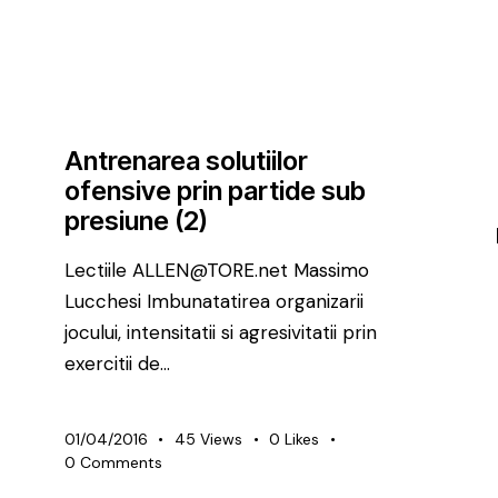
PREMIUM
TACTICĂ
Antrenarea solutiilor
ofensive prin partide sub
presiune (2)
Lectiile ALLEN@TORE.net Massimo
Lucchesi Imbunatatirea organizarii
jocului, intensitatii si agresivitatii prin
exercitii de…
01/04/2016
45
Views
0
Likes
0
Comments