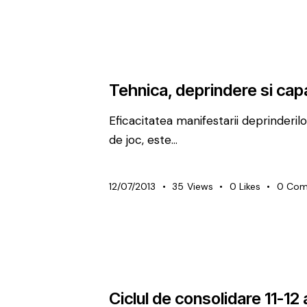
ARTICOLE
UNCATEGORIZED
Tehnica, deprindere si cap
Eficacitatea manifestarii deprinderilo
de joc, este…
12/07/2013
35
Views
0
Likes
0
Com
METODICĂ | LEADERSHIP
PREMIUM
Ciclul de consolidare 11-12 