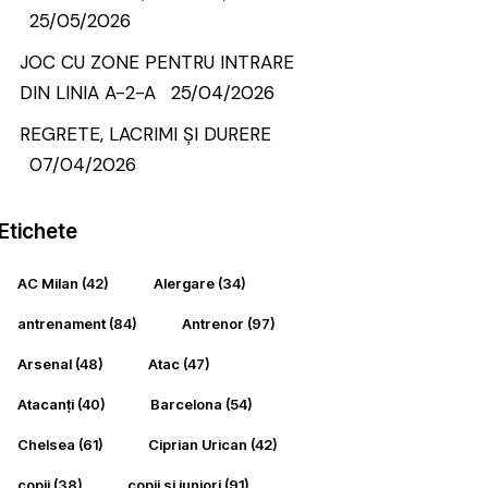
25/05/2026
JOC CU ZONE PENTRU INTRARE
DIN LINIA A-2-A
25/04/2026
REGRETE, LACRIMI ȘI DURERE
07/04/2026
Etichete
AC Milan
(42)
Alergare
(34)
antrenament
(84)
Antrenor
(97)
Arsenal
(48)
Atac
(47)
Atacanți
(40)
Barcelona
(54)
Chelsea
(61)
Ciprian Urican
(42)
copii
(38)
copii si juniori
(91)