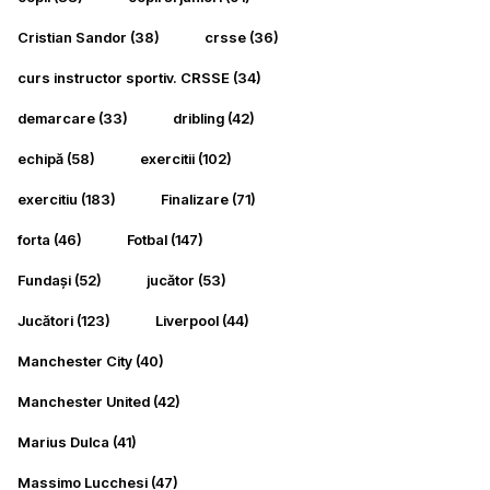
Cristian Sandor
(38)
crsse
(36)
curs instructor sportiv. CRSSE
(34)
demarcare
(33)
dribling
(42)
echipă
(58)
exercitii
(102)
exercitiu
(183)
Finalizare
(71)
forta
(46)
Fotbal
(147)
Fundași
(52)
jucător
(53)
Jucători
(123)
Liverpool
(44)
Manchester City
(40)
Manchester United
(42)
Marius Dulca
(41)
Massimo Lucchesi
(47)