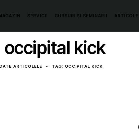
MAGAZIN
SERVICII
CURSURI ȘI SEMINARII
ARTICOLE
 occipital kick
OATE ARTICOLELE
TAG: OCCIPITAL KICK