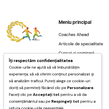
Meniu principal
Coaches Ahead
Articole de specialitate
Cursuri și seminarii
0724 022 858
Îți respectăm confidențialitatea
Magazin
+4 0724 022 858
Cookie-urile ne ajută să vă îmbunătățim
Despre noi
contact@coaches-
experiența, să vă oferim conținut personalizat și
Servicii
ahead.ro
să analizăm traficul. Puteți alege ce cookie-uri
doriți să permiteți făcând clic pe
Personalizare
.
Contact
Faceți clic pe
Acceptați tot
pentru a vă da
consimțământul sau pe
Respingeți tot
pentru a
refuza cookie-urile neesențiale.