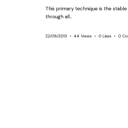
This primary technique is the stable
through all…
22/08/2013
44
Views
0
Likes
0
Co