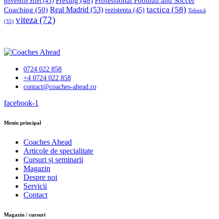
Professional Football and Soccer
Presing
(48)
povestile zilei
(43)
tactica
(58)
Coaching
(50)
Real Madrid
(53)
rezistenta
(45)
Tehnică
viteza
(72)
(35)
0724 022 858
+4 0724 022 858
contact@coaches-ahead.ro
facebook-1
Meniu principal
Coaches Ahead
Articole de specialitate
Cursuri și seminarii
Magazin
Despre noi
Servicii
Contact
Magazin / cursuri