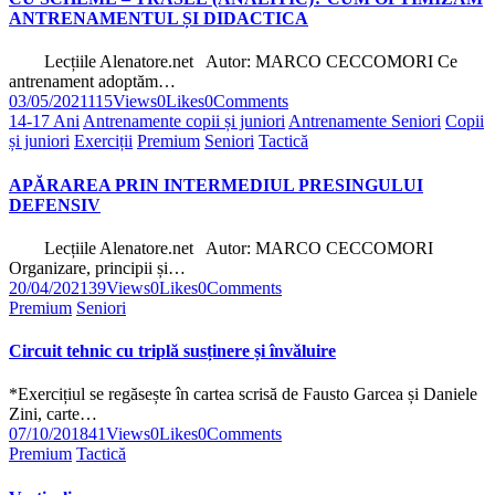
ANTRENAMENTUL ȘI DIDACTICA
Lecțiile Alenatore.net Autor: MARCO CECCOMORI Ce
antrenament adoptăm…
03/05/2021
115
Views
0
Likes
0
Comments
14-17 Ani
Antrenamente copii și juniori
Antrenamente Seniori
Copii
și juniori
Exerciții
Premium
Seniori
Tactică
APĂRAREA PRIN INTERMEDIUL PRESINGULUI
DEFENSIV
Lecțiile Alenatore.net Autor: MARCO CECCOMORI
Organizare, principii și…
20/04/2021
39
Views
0
Likes
0
Comments
Premium
Seniori
Circuit tehnic cu triplă susținere și învăluire
*Exercițiul se regăsește în cartea scrisă de Fausto Garcea și Daniele
Zini, carte…
07/10/2018
41
Views
0
Likes
0
Comments
Premium
Tactică