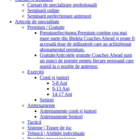
Cursuri de specializare profesională
Seminarii online
Seminarii perfecționare antrenori
Articole de specialitate
Premium / Gratuite
Premium
Secțiunea Premium conține cea mai
mare parte din librăria Coaches Ahead și poate fi
accesată doar de utilizatorii care au achiziționat
abonamentul premium.
Gratuite
Articolele gratuite Coaches Ahead sunt
un punct de pornire pentru fiecare persoană care
aspiră la o poziție de antrenor.
Exerciții
Copii și juniori
5-8 Ani
9-13 Ani
14-17 Ani
Seniori
Antrenamente
Antrenamente copii și juniori
Antrenamente Seniori
Tactică
Sisteme | Trasee de joc
Tehnică | Abilități individuale
Pregătire presezon/sezon