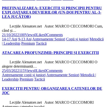
PREFINALIZAREA: EXERCIȚII ȘI PRINCIPII PENTRU
EXPLOATAREA DEVIERILOR (UN-DOI PENTRU AL-3-
LEA JUCĂTOR)
Lecțiile Alenatore.net Autor: MARCO CECCOMORI Cum,
când și…
21/10/2022
100
Views
0
Likes
0
Comments
14-17 Ani
9-13 Ani
Antrenamente Seniori
Copii și juniori
Metodică
| Leadership
Premium
Tactică
ATACAREA PROFUNZIMII: PRINCIPII ȘI EXERCIȚII
Lecțiile Alenatore.net Autor: MARCO CECCOMORI O
alegere determinantă…
25/03/2022
115
Views
0
Likes
0
Comments
Antrenamente copii și juniori
Antrenamente Seniori
Metodică |
Leadership
Premium
Tactică
EXERCIȚII PENTRU ORGANIZAREA CATENELOR DE
JOC
Lecțiile Alenatore.net Autor: MARCO CECCOMORI
Antrenarea catenelor jocului…