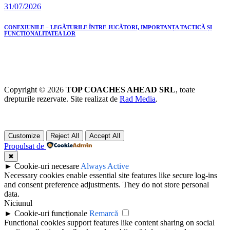
31/07/2026
CONEXIUNILE – LEGĂTURILE ÎNTRE JUCĂTORI, IMPORTANȚA TACTICĂ ȘI
FUNCȚIONALITATEA LOR
Copyright © 2026
TOP COACHES AHEAD SRL
, toate
drepturile rezervate. Site realizat de
Rad Media
.
Customize
Reject All
Accept All
Propulsat de
✖
►
Cookie-uri necesare
Always Active
Necessary cookies enable essential site features like secure log-ins
and consent preference adjustments. They do not store personal
data.
Niciunul
►
Cookie-uri funcționale
Remarcă
Functional cookies support features like content sharing on social