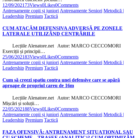
12/09/2021
73
Views
0
Likes
0
Comments
Antrenamente copii și juniori
Antrenamente Seniori
Metodică |
Leadership
Premium
Tactică
CUM ATACĂM DEFENSIVA ADVERSĂ PE ZONELE
LATERALE UTILIZÂND CENTRĂRILE
Lecțiile Alenatore.net Autor: MARCO CECCOMORI
Exerciții și principii…
25/06/2021
83
Views
0
Likes
0
Comments
Antrenamente copii și juniori
Antrenamente Seniori
Metodică |
Leadership
Premium
Tactică
Cum să creezi spațiu contra unei defensive care se apără
aproape de propriul careu de 16m
Lecțiile Alenatore.net Autor: MARCO CECCOMORI
Mișcări și soluții…
22/05/2021
88
Views
0
Likes
0
Comments
Antrenamente copii și juniori
Antrenamente Seniori
Metodică |
Leadership
Premium
Tactică
FAZA OFENSIVĂ: ANTRENAMENT SITUAȚIONAL SAU
CU SCHEME – TRASEE (ANALITIC)? CUM OPTIMIZĂM