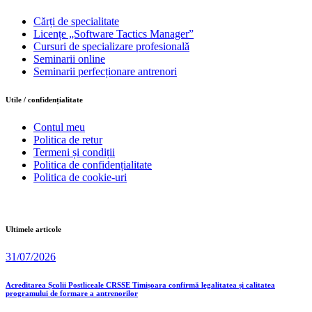
Cărți de specialitate
Licențe „Software Tactics Manager”
Cursuri de specializare profesională
Seminarii online
Seminarii perfecționare antrenori
Utile / confidențialitate
Contul meu
Politica de retur
Termeni și condiții
Politica de confidențialitate
Politica de cookie-uri
Ultimele articole
31/07/2026
Acreditarea Școlii Postliceale CRSSE Timișoara confirmă legalitatea și calitatea
programului de formare a antrenorilor