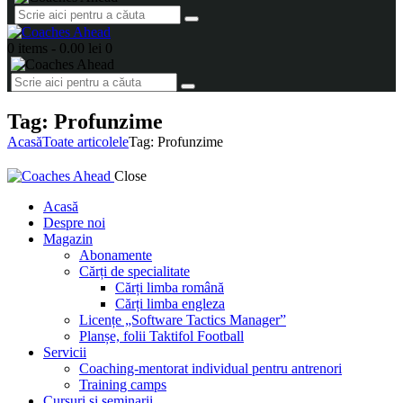
0 items
-
0.00 lei
0
Tag: Profunzime
Acasă
Toate articolele
Tag: Profunzime
Close
Acasă
Despre noi
Magazin
Abonamente
Cărți de specialitate
Cărți limba română
Cărți limba engleza
Licențe „Software Tactics Manager”
Planșe, folii Taktifol Football
Servicii
Coaching-mentorat individual pentru antrenori
Training camps
Cursuri și seminarii