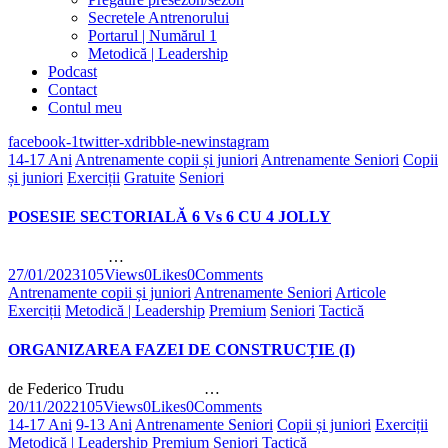
Secretele Antrenorului
Portarul | Numărul 1
Metodică | Leadership
Podcast
Contact
Contul meu
facebook-1
twitter-x
dribble-new
instagram
14-17 Ani
Antrenamente copii și juniori
Antrenamente Seniori
Copii
și juniori
Exerciții
Gratuite
Seniori
POSESIE SECTORIALĂ 6 Vs 6 CU 4 JOLLY
…
27/01/2023
105
Views
0
Likes
0
Comments
Antrenamente copii și juniori
Antrenamente Seniori
Articole
Exerciții
Metodică | Leadership
Premium
Seniori
Tactică
ORGANIZAREA FAZEI DE CONSTRUCȚIE (I)
de Federico Trudu …
20/11/2022
105
Views
0
Likes
0
Comments
14-17 Ani
9-13 Ani
Antrenamente Seniori
Copii și juniori
Exerciții
Metodică | Leadership
Premium
Seniori
Tactică