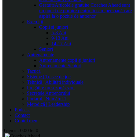
Gratuite
Articolele gratuite Coaches Ahead sunt
un punct de pornire pentru fiecare persoană care
aspiră la o poziție de antrenor.
Exerciții
Copii și juniori
5-8 Ani
9-13 Ani
14-17 Ani
Seniori
Antrenamente
Antrenamente copii și juniori
Antrenamente Seniori
Tactică
Sisteme | Trasee de joc
Tehnică | Abilități individuale
Pregătire presezon/sezon
Secretele Antrenorului
Portarul | Numărul 1
Metodică | Leadership
Podcast
Contact
Contul meu
0 items
-
0.00 lei
0