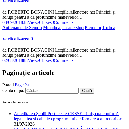
Verticalizarea
de ROBERTO BONACINI Lecțiile Allenatore.net Principii și
soluții pentru a da profunzime manevrelor…
03/09/2018
38
Views
0
Likes
0
Comments
Antrenamente Seniori
Metodică | Leadership
Premium
Tactică
Verticalizarea 0
de ROBERTO BONACINI Lecțiile Allenatore.net Principii și
soluții pentru a da profunzime manevrelor…
02/08/2018
88
Views
0
Likes
0
Comments
Paginație articole
Page
1
Page
2
>
Caută după:
Articole recente
Acreditarea Școlii Postliceale CRSSE Timișoara confirmă
legalitatea și calitatea programului de formare a antrenorilor
31/07/2026