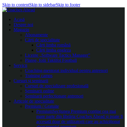
Skip to content
Skip to sidebar
Skip to footer
Acasă
Despre noi
Magazin
Abonamente
Cărți de specialitate
Cărți limba română
Cărți limba engleza
Licențe „Software Tactics Manager”
Planșe, folii Taktifol Football
Servicii
Coaching-mentorat individual pentru antrenori
Training camps
Cursuri și seminarii
Cursuri de specializare profesională
Seminarii online
Seminarii perfecționare antrenori
Articole de specialitate
Premium / Gratuite
Premium
Secțiunea Premium conține cea mai
mare parte din librăria Coaches Ahead și poate fi
accesată doar de utilizatorii care au achiziționat
abonamentul premium.