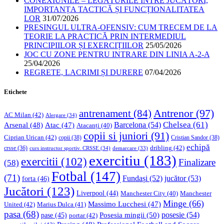
CONEXIUNILE – LEGĂTURILE ÎNTRE JUCĂTORI,
IMPORTANȚA TACTICĂ ȘI FUNCȚIONALITATEA
LOR
31/07/2026
PRESINGUL ULTRA-OFENSIV: CUM TRECEM DE LA
TEORIE LA PRACTICĂ PRIN INTERMEDIUL
PRINCIPIILOR ȘI EXERCIȚIILOR
25/05/2026
JOC CU ZONE PENTRU INTRARE DIN LINIA A-2-A
25/04/2026
REGRETE, LACRIMI ȘI DURERE
07/04/2026
Etichete
Antrenor
(97)
antrenament
(84)
AC Milan
(42)
Alergare
(34)
Chelsea
(61)
Barcelona
(54)
Arsenal
(48)
Atac
(47)
Atacanți
(40)
copii si juniori
(91)
Ciprian Urican
(42)
copii
(38)
Cristian Sandor
(38)
echipă
dribling
(42)
crsse
(36)
curs instructor sportiv. CRSSE
(34)
demarcare
(33)
exercitiu
(183)
exercitii
(102)
Finalizare
(58)
Fotbal
(147)
(71)
Fundași
(52)
jucător
(53)
forta
(46)
Jucători
(123)
Liverpool
(44)
Manchester
Manchester City
(40)
Minge
(66)
Massimo Lucchesi
(47)
United
(42)
Marius Dulca
(41)
pasa
(68)
Posesia mingii
(50)
posesie
(54)
pase
(45)
portar
(42)