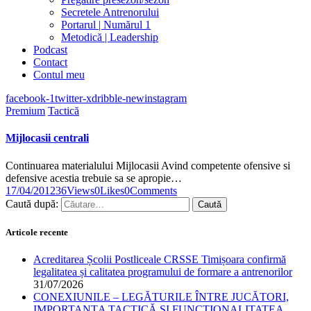
Secretele Antrenorului
Portarul | Numărul 1
Metodică | Leadership
Podcast
Contact
Contul meu
facebook-1
twitter-x
dribble-new
instagram
Premium
Tactică
Mijlocasii centrali
Continuarea materialului Mijlocasii Avind competente ofensive si
defensive acestia trebuie sa se apropie…
17/04/2012
36
Views
0
Likes
0
Comments
Caută după:
Articole recente
Acreditarea Școlii Postliceale CRSSE Timișoara confirmă
legalitatea și calitatea programului de formare a antrenorilor
31/07/2026
CONEXIUNILE – LEGĂTURILE ÎNTRE JUCĂTORI,
IMPORTANȚA TACTICĂ ȘI FUNCȚIONALITATEA