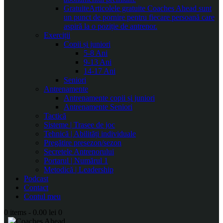
Gratuite
Articolele gratuite Coaches Ahead sunt
un punct de pornire pentru fiecare persoană care
aspiră la o poziție de antrenor.
Exerciții
Copii și juniori
5-8 Ani
9-13 Ani
14-17 Ani
Seniori
Antrenamente
Antrenamente copii și juniori
Antrenamente Seniori
Tactică
Sisteme | Trasee de joc
Tehnică | Abilități individuale
Pregătire presezon/sezon
Secretele Antrenorului
Portarul | Numărul 1
Metodică | Leadership
Podcast
Contact
Contul meu
0 items
-
0.00 lei
0