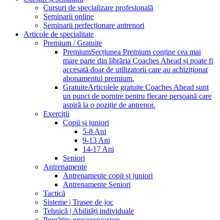
Cursuri de specializare profesională
Seminarii online
Seminarii perfecționare antrenori
Articole de specialitate
Premium / Gratuite
Premium
Secțiunea Premium conține cea mai
mare parte din librăria Coaches Ahead și poate fi
accesată doar de utilizatorii care au achiziționat
abonamentul premium.
Gratuite
Articolele gratuite Coaches Ahead sunt
un punct de pornire pentru fiecare persoană care
aspiră la o poziție de antrenor.
Exerciții
Copii și juniori
5-8 Ani
9-13 Ani
14-17 Ani
Seniori
Antrenamente
Antrenamente copii și juniori
Antrenamente Seniori
Tactică
Sisteme | Trasee de joc
Tehnică | Abilități individuale
Pregătire presezon/sezon