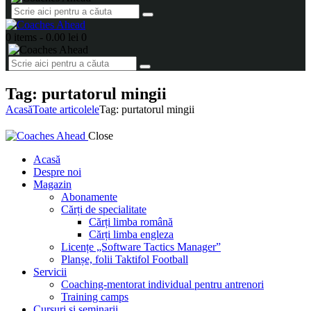
0 items
-
0.00 lei
0
Tag: purtatorul mingii
Acasă
Toate articolele
Tag: purtatorul mingii
Close
Acasă
Despre noi
Magazin
Abonamente
Cărți de specialitate
Cărți limba română
Cărți limba engleza
Licențe „Software Tactics Manager”
Planșe, folii Taktifol Football
Servicii
Coaching-mentorat individual pentru antrenori
Training camps
Cursuri și seminarii