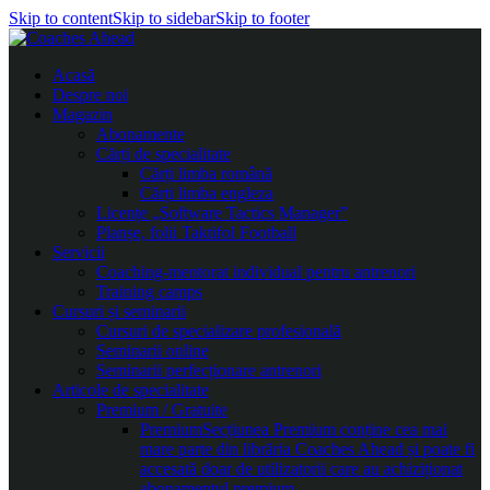
Skip to content
Skip to sidebar
Skip to footer
Acasă
Despre noi
Magazin
Abonamente
Cărți de specialitate
Cărți limba română
Cărți limba engleza
Licențe „Software Tactics Manager”
Planșe, folii Taktifol Football
Servicii
Coaching-mentorat individual pentru antrenori
Training camps
Cursuri și seminarii
Cursuri de specializare profesională
Seminarii online
Seminarii perfecționare antrenori
Articole de specialitate
Premium / Gratuite
Premium
Secțiunea Premium conține cea mai
mare parte din librăria Coaches Ahead și poate fi
accesată doar de utilizatorii care au achiziționat
abonamentul premium.