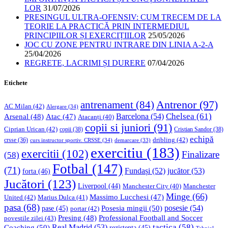
LOR
31/07/2026
PRESINGUL ULTRA-OFENSIV: CUM TRECEM DE LA
TEORIE LA PRACTICĂ PRIN INTERMEDIUL
PRINCIPIILOR ȘI EXERCIȚIILOR
25/05/2026
JOC CU ZONE PENTRU INTRARE DIN LINIA A-2-A
25/04/2026
REGRETE, LACRIMI ȘI DURERE
07/04/2026
Etichete
Antrenor
(97)
antrenament
(84)
AC Milan
(42)
Alergare
(34)
Chelsea
(61)
Barcelona
(54)
Arsenal
(48)
Atac
(47)
Atacanți
(40)
copii si juniori
(91)
Ciprian Urican
(42)
copii
(38)
Cristian Sandor
(38)
echipă
dribling
(42)
crsse
(36)
curs instructor sportiv. CRSSE
(34)
demarcare
(33)
exercitiu
(183)
exercitii
(102)
Finalizare
(58)
Fotbal
(147)
(71)
Fundași
(52)
jucător
(53)
forta
(46)
Jucători
(123)
Liverpool
(44)
Manchester
Manchester City
(40)
Minge
(66)
Massimo Lucchesi
(47)
United
(42)
Marius Dulca
(41)
pasa
(68)
Posesia mingii
(50)
posesie
(54)
pase
(45)
portar
(42)
Professional Football and Soccer
Presing
(48)
povestile zilei
(43)
tactica
(58)
Coaching
(50)
Real Madrid
(53)
rezistenta
(45)