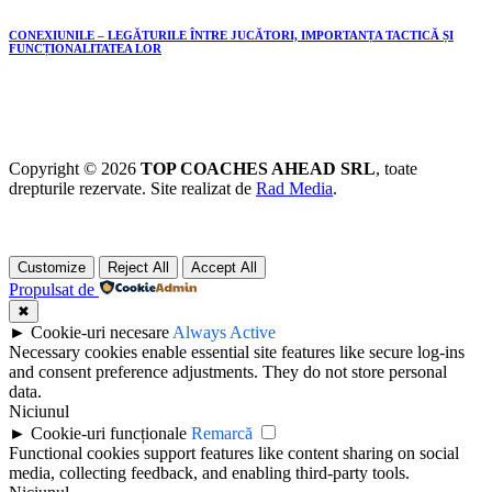
CONEXIUNILE – LEGĂTURILE ÎNTRE JUCĂTORI, IMPORTANȚA TACTICĂ ȘI
FUNCȚIONALITATEA LOR
Copyright © 2026
TOP COACHES AHEAD SRL
, toate
drepturile rezervate. Site realizat de
Rad Media
.
Customize
Reject All
Accept All
Propulsat de
✖
►
Cookie-uri necesare
Always Active
Necessary cookies enable essential site features like secure log-ins
and consent preference adjustments. They do not store personal
data.
Niciunul
►
Cookie-uri funcționale
Remarcă
Functional cookies support features like content sharing on social
media, collecting feedback, and enabling third-party tools.