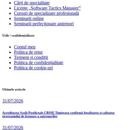
Cărți de specialitate
Licențe „Software Tactics Manager”
Cursuri de specializare profesională
Seminarii online
Seminarii perfecționare antrenori
Utile / confidențialitate
Contul meu
Politica de retur
Termeni și condiții
Politica de confidențialitate
Politica de cookie-uri
Ultimele articole
31/07/2026
Acreditarea Școlii Postliceale CRSSE Timișoara confirmă legalitatea și calitatea
programului de formare a antrenorilor
31/07/2026