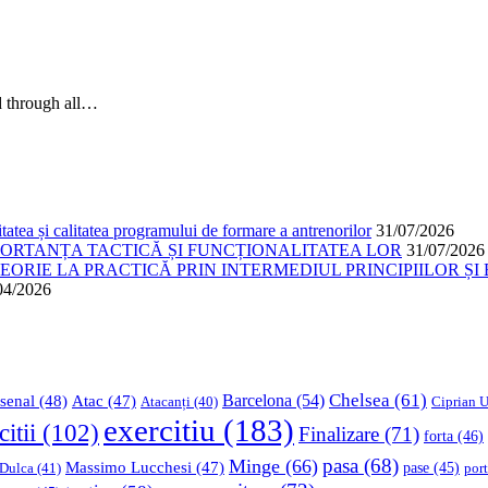
ed through all…
atea și calitatea programului de formare a antrenorilor
31/07/2026
PORTANȚA TACTICĂ ȘI FUNCȚIONALITATEA LOR
31/07/2026
ORIE LA PRACTICĂ PRIN INTERMEDIUL PRINCIPIILOR ȘI 
04/2026
Chelsea
(61)
Barcelona
(54)
senal
(48)
Atac
(47)
Ciprian U
Atacanți
(40)
exercitiu
(183)
citii
(102)
Finalizare
(71)
forta
(46)
pasa
(68)
Minge
(66)
Massimo Lucchesi
(47)
 Dulca
(41)
pase
(45)
port