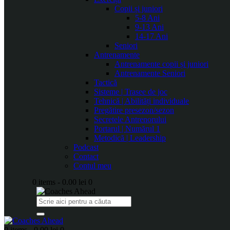
Copii și juniori
5-8 Ani
9-13 Ani
14-17 Ani
Seniori
Antrenamente
Antrenamente copii și juniori
Antrenamente Seniori
Tactică
Sisteme | Trasee de joc
Tehnică | Abilități individuale
Pregătire presezon/sezon
Secretele Antrenorului
Portarul | Numărul 1
Metodică | Leadership
Podcast
Contact
Contul meu
0 items
-
0.00 lei
0
0 items
-
0.00 lei
0