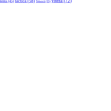
viteza
(72)
tactica
(58)
stenta
(45)
Tehnică
(35)