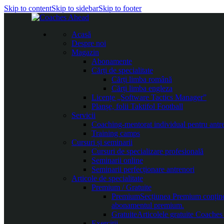
Skip to content
Skip to sidebar
Skip to footer
Acasă
Despre noi
Magazin
Abonamente
Cărți de specialitate
Cărți limba română
Cărți limba engleza
Licențe „Software Tactics Manager”
Planșe, folii Taktifol Football
Servicii
Coaching-mentorat individual pentru antr
Training camps
Cursuri și seminarii
Cursuri de specializare profesională
Seminarii online
Seminarii perfecționare antrenori
Articole de specialitate
Premium / Gratuite
Premium
Secțiunea Premium conține c
abonamentul premium.
Gratuite
Articolele gratuite Coaches 
Exerciții