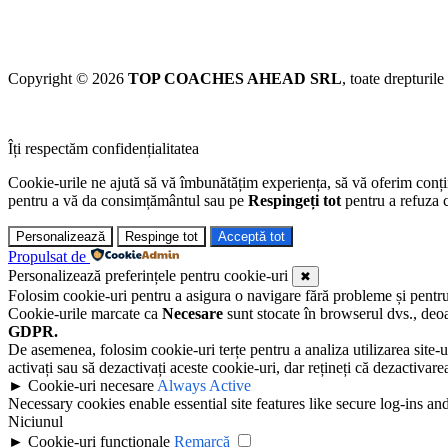
Copyright © 2026
TOP COACHES AHEAD SRL
, toate drepturile
Îți respectăm confidențialitatea
Cookie-urile ne ajută să vă îmbunătățim experiența, să vă oferim conținu
pentru a vă da consimțământul sau pe
Respingeți tot
pentru a refuza c
Personalizează
Respinge tot
Acceptă tot
Propulsat de
Personalizează preferințele pentru cookie-uri
✖
Folosim cookie-uri pentru a asigura o navigare fără probleme și pentru a 
Cookie-urile marcate ca
Necesare
sunt stocate în browserul dvs., deoa
GDPR.
De asemenea, folosim cookie-uri terțe pentru a analiza utilizarea site-u
activați sau să dezactivați aceste cookie-uri, dar rețineți că dezactivar
►
Cookie-uri necesare
Always Active
Necessary cookies enable essential site features like secure log-ins a
Niciunul
►
Cookie-uri funcționale
Remarcă