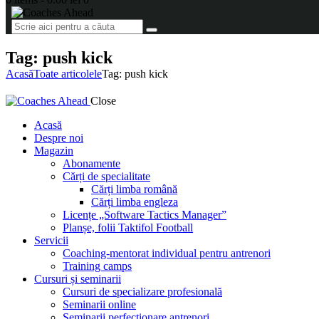
Tag: push kick
Acasă
Toate articolele
Tag: push kick
Close
Acasă
Despre noi
Magazin
Abonamente
Cărți de specialitate
Cărți limba română
Cărți limba engleza
Licențe „Software Tactics Manager”
Planșe, folii Taktifol Football
Servicii
Coaching-mentorat individual pentru antrenori
Training camps
Cursuri și seminarii
Cursuri de specializare profesională
Seminarii online
Seminarii perfecționare antrenori