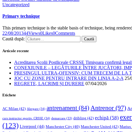
Uncategorized
Primary technique
This primary technique is the stable basis of technique, being render
22/08/2013
44
Views
0
Likes
0
Comments
Caută după:
Articole recente
Acreditarea Școlii Postliceale CRSSE Timișoara confirmă legalit
CONEXIUNILE – LEGĂTURILE ÎNTRE JUCĂTORI, IM
PRESINGUL ULTRA-OFENSIV: CUM TRECEM DE LA TE
JOC CU ZONE PENTRU INTRARE DIN LINIA A-2-A
25/
REGRETE, LACRIMI ȘI DURERE
07/04/2026
Etichete
Antrenor
(97)
antrenament
(84)
Ar
AC Milan
(42)
Alergare
(34)
exer
echipă
(58)
dribling
(42)
curs instructor sportiv. CRSSE
(34)
demarcare
(33)
(123)
Liverpool
(44)
Manchester United
(42)
Marius
Manchester City
(40)