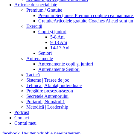
Articole de specialitate
Premium / Gratuite
Premium
Secțiunea Premium conține cea mai mare pa
Gratuite
Articolele gratuite Coaches Ahead sunt un p
Exerciții
Copii și juniori
5-8 Ani
9-13 Ani
14-17 Ani
Seniori
Antrenamente
Antrenamente copii și juniori
Antrenamente Seniori
Tactică
Sisteme | Trasee de joc
Tehnică | Abilități individuale
Pregătire presezon/sezon
Secretele Antrenorului
Portarul | Numărul 1
Metodică | Leadership
Podcast
Contact
Contul meu
facebook-1
twitter-x
dribble-new
instagram