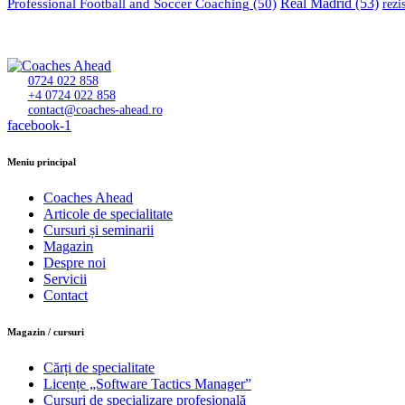
Professional Football and Soccer Coaching
(50)
Real Madrid
(53)
rezi
0724 022 858
+4 0724 022 858
contact@coaches-ahead.ro
facebook-1
Meniu principal
Coaches Ahead
Articole de specialitate
Cursuri și seminarii
Magazin
Despre noi
Servicii
Contact
Magazin / cursuri
Cărți de specialitate
Licențe „Software Tactics Manager”
Cursuri de specializare profesională