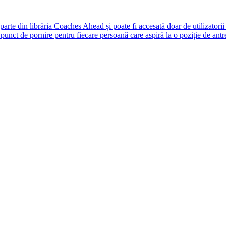
rte din librăria Coaches Ahead și poate fi accesată doar de utilizatori
unct de pornire pentru fiecare persoană care aspiră la o poziție de antr