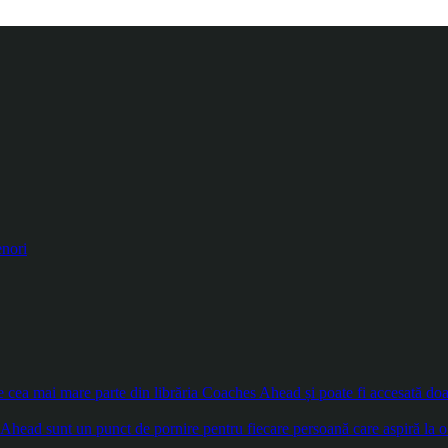
enori
ea mai mare parte din librăria Coaches Ahead și poate fi accesată doar d
Ahead sunt un punct de pornire pentru fiecare persoană care aspiră la o 