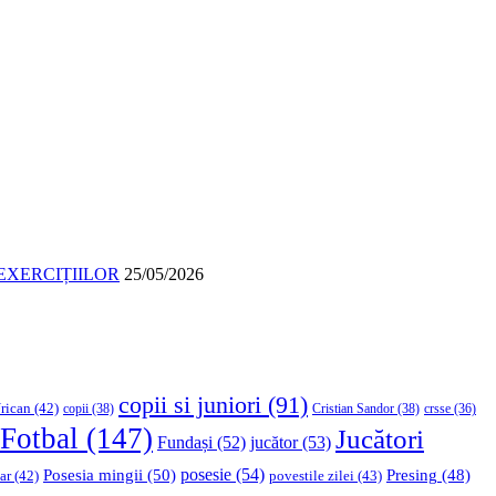
EXERCIȚIILOR
25/05/2026
copii si juniori
(91)
rican
(42)
copii
(38)
Cristian Sandor
(38)
crsse
(36)
Fotbal
(147)
Jucători
Fundași
(52)
jucător
(53)
Posesia mingii
(50)
posesie
(54)
Presing
(48)
ar
(42)
povestile zilei
(43)