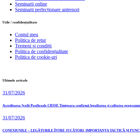
Seminarii online
Seminarii perfecționare antrenori
Utile / confidențialitate
Contul meu
Politica de retur
Termeni și condiții
Politica de confidențialitate
Politica de cookie-uri
Ultimele articole
31/07/2026
Acreditarea Școlii Postliceale CRSSE Timișoara confirmă legalitatea și calitatea programu
31/07/2026
CONEXIUNILE – LEGĂTURILE ÎNTRE JUCĂTORI, IMPORTANȚA TACTICĂ ȘI FUN