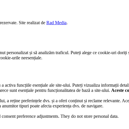
 rezervate. Site realizat de
Rad Media
.
t personalizat și să analizăm traficul. Puteți alege ce cookie-uri doriți 
ookie-urile neesențiale.
activa funcțiile esențiale ale site-ului. Puteți vizualiza informații detal
rece sunt esențiale pentru funcționalitatea de bază a site-ului.
Aceste co
lui, a reține preferințele dvs. și a oferi conținut și reclame relevante. A
ea anumitor tipuri poate afecta experiența dvs. de navigare.
nd consent preference adjustments. They do not store personal data.