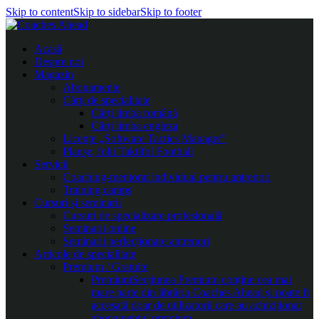
Skip to content
Skip to sidebar
Skip to footer
Acasă
Despre noi
Magazin
Abonamente
Cărți de specialitate
Cărți limba română
Cărți limba engleza
Licențe „Software Tactics Manager”
Planșe, folii Taktifol Football
Servicii
Coaching-mentorat individual pentru antrenori
Training camps
Cursuri și seminarii
Cursuri de specializare profesională
Seminarii online
Seminarii perfecționare antrenori
Articole de specialitate
Premium / Gratuite
Premium
Secțiunea Premium conține cea mai
mare parte din librăria Coaches Ahead și poate fi
accesată doar de utilizatorii care au achiziționat
abonamentul premium.