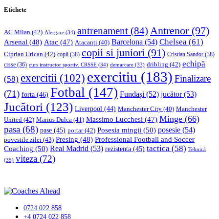
Etichete
Antrenor
(97)
antrenament
(84)
AC Milan
(42)
Alergare
(34)
Chelsea
(61)
Barcelona
(54)
Arsenal
(48)
Atac
(47)
Atacanți
(40)
copii si juniori
(91)
Ciprian Urican
(42)
copii
(38)
Cristian Sandor
(38)
echipă
dribling
(42)
crsse
(36)
curs instructor sportiv. CRSSE
(34)
demarcare
(33)
exercitiu
(183)
exercitii
(102)
Finalizare
(58)
Fotbal
(147)
(71)
Fundași
(52)
jucător
(53)
forta
(46)
Jucători
(123)
Liverpool
(44)
Manchester
Manchester City
(40)
Minge
(66)
Massimo Lucchesi
(47)
United
(42)
Marius Dulca
(41)
pasa
(68)
Posesia mingii
(50)
posesie
(54)
pase
(45)
portar
(42)
Professional Football and Soccer
Presing
(48)
povestile zilei
(43)
tactica
(58)
Coaching
(50)
Real Madrid
(53)
rezistenta
(45)
Tehnică
viteza
(72)
(35)
0724 022 858
+4 0724 022 858