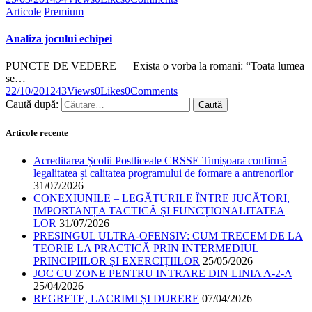
Articole
Premium
Analiza jocului echipei
PUNCTE DE VEDERE Exista o vorba la romani: “Toata lumea
se…
22/10/2012
43
Views
0
Likes
0
Comments
Caută după:
Articole recente
Acreditarea Școlii Postliceale CRSSE Timișoara confirmă
legalitatea și calitatea programului de formare a antrenorilor
31/07/2026
CONEXIUNILE – LEGĂTURILE ÎNTRE JUCĂTORI,
IMPORTANȚA TACTICĂ ȘI FUNCȚIONALITATEA
LOR
31/07/2026
PRESINGUL ULTRA-OFENSIV: CUM TRECEM DE LA
TEORIE LA PRACTICĂ PRIN INTERMEDIUL
PRINCIPIILOR ȘI EXERCIȚIILOR
25/05/2026
JOC CU ZONE PENTRU INTRARE DIN LINIA A-2-A
25/04/2026
REGRETE, LACRIMI ȘI DURERE
07/04/2026