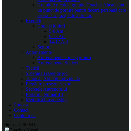
Gratuite
Articolele gratuite Coaches Ahead sunt
un punct de pornire pentru fiecare persoană care
aspiră la o poziție de antrenor.
Exerciții
Copii și juniori
5-8 Ani
9-13 Ani
14-17 Ani
Seniori
Antrenamente
Antrenamente copii și juniori
Antrenamente Seniori
Tactică
Sisteme | Trasee de joc
Tehnică | Abilități individuale
Pregătire presezon/sezon
Secretele Antrenorului
Portarul | Numărul 1
Metodică | Leadership
Podcast
Contact
Contul meu
0 items
-
0.00 lei
0