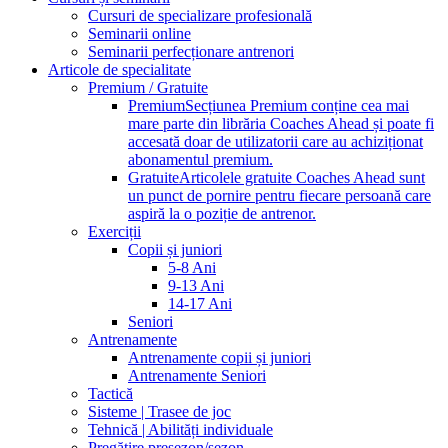
Cursuri de specializare profesională
Seminarii online
Seminarii perfecționare antrenori
Articole de specialitate
Premium / Gratuite
Premium
Secțiunea Premium conține cea mai
mare parte din librăria Coaches Ahead și poate fi
accesată doar de utilizatorii care au achiziționat
abonamentul premium.
Gratuite
Articolele gratuite Coaches Ahead sunt
un punct de pornire pentru fiecare persoană care
aspiră la o poziție de antrenor.
Exerciții
Copii și juniori
5-8 Ani
9-13 Ani
14-17 Ani
Seniori
Antrenamente
Antrenamente copii și juniori
Antrenamente Seniori
Tactică
Sisteme | Trasee de joc
Tehnică | Abilități individuale
Pregătire presezon/sezon