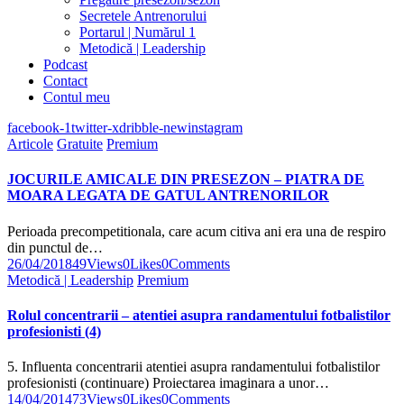
Secretele Antrenorului
Portarul | Numărul 1
Metodică | Leadership
Podcast
Contact
Contul meu
facebook-1
twitter-x
dribble-new
instagram
Articole
Gratuite
Premium
JOCURILE AMICALE DIN PRESEZON – PIATRA DE
MOARA LEGATA DE GATUL ANTRENORILOR
Perioada precompetitionala, care acum citiva ani era una de respiro
din punctul de…
26/04/2018
49
Views
0
Likes
0
Comments
Metodică | Leadership
Premium
Rolul concentrarii – atentiei asupra randamentului fotbalistilor
profesionisti (4)
5. Influenta concentrarii atentiei asupra randamentului fotbalistilor
profesionisti (continuare) Proiectarea imaginara a unor…
14/04/2014
73
Views
0
Likes
0
Comments