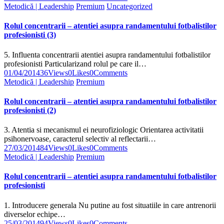
Metodică | Leadership
Premium
Uncategorized
Rolul concentrarii – atentiei asupra randamentului fotbalistilor
profesionisti (3)
5. Influenta concentrarii atentiei asupra randamentului fotbalistilor
profesionisti Particularizand rolul pe care il…
01/04/2014
36
Views
0
Likes
0
Comments
Metodică | Leadership
Premium
Rolul concentrarii – atentiei asupra randamentului fotbalistilor
profesionisti (2)
3. Atentia si mecanismul ei neurofiziologic Orientarea activitatii
psihonervoase, caracterul selectiv al reflectarii…
27/03/2014
84
Views
0
Likes
0
Comments
Metodică | Leadership
Premium
Rolul concentrarii – atentiei asupra randamentului fotbalistilor
profesionisti
1. Introducere generala Nu putine au fost situatiile in care antrenorii
diverselor echipe…
25/03/2014
94
Views
0
Likes
0
Comments