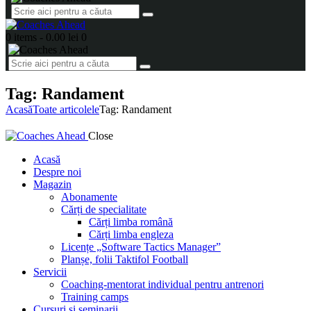
0 items
-
0.00 lei
0
Tag: Randament
Acasă
Toate articolele
Tag: Randament
Close
Acasă
Despre noi
Magazin
Abonamente
Cărți de specialitate
Cărți limba română
Cărți limba engleza
Licențe „Software Tactics Manager”
Planșe, folii Taktifol Football
Servicii
Coaching-mentorat individual pentru antrenori
Training camps
Cursuri și seminarii