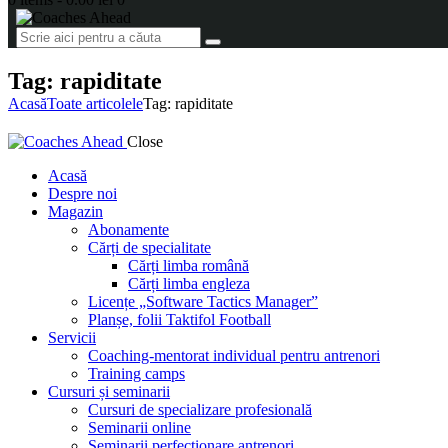
Tag: rapiditate
Acasă
Toate articolele
Tag: rapiditate
Close
Acasă
Despre noi
Magazin
Abonamente
Cărți de specialitate
Cărți limba română
Cărți limba engleza
Licențe „Software Tactics Manager”
Planșe, folii Taktifol Football
Servicii
Coaching-mentorat individual pentru antrenori
Training camps
Cursuri și seminarii
Cursuri de specializare profesională
Seminarii online
Seminarii perfecționare antrenori