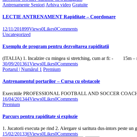
Antrenamente Seniori
Arhiva video
Gratuite
LECTIE ANTRENAMENT Rapiditate – Coordonare
12/11/2018
99
Views
0
Likes
0
Comments
Uncategorized
Exemplu de program pentru dezvoltarea rapiditatii
(ITALIA) 1. Incalzire cu mingea si stretching, cum ar fi: - 15m 
30/09/2013
61
Views
0
Likes
0
Comments
Portarul | Numărul 1
Premium
Antrenamentul portarilor – Cursa cu obstacole
Exercitiile PROFESSIONAL FOOTBALL AND SOCCER COACHING Aces
16/04/2013
44
Views
0
Likes
0
Comments
Premium
Parcurs pentru rapiditate si explozie
1. Jucatorii executa pe rind 2. Alergare si saritura dus-intors peste un
15/02/2013
36
Views
0
Likes
0
Comments