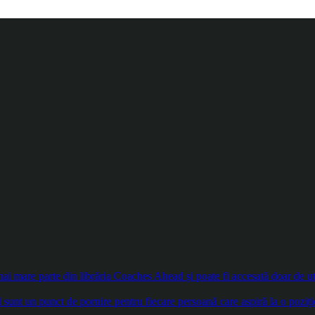
 mare parte din librăria Coaches Ahead și poate fi accesată doar de util
sunt un punct de pornire pentru fiecare persoană care aspiră la o poziți