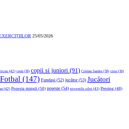
EXERCIȚIILOR
25/05/2026
copii si juniori
(91)
rican
(42)
copii
(38)
Cristian Sandor
(38)
crsse
(36)
Fotbal
(147)
Jucători
Fundași
(52)
jucător
(53)
Posesia mingii
(50)
posesie
(54)
Presing
(48)
ar
(42)
povestile zilei
(43)