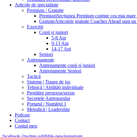
Articole de specialitate
Premium / Gratuite
Premium
Secțiunea Premium conține cea mai mare pa
Gratuite
Articolele gratuite Coaches Ahead sunt un p
Exerciții
Copii și juniori
5-8 Ani
9-13 Ani
14-17 Ani
Seniori
Antrenamente
Antrenamente copii și juniori
Antrenamente Seniori
Tactică
Sisteme | Trasee de joc
Tehnică | Abilități individuale
Pregătire presezon/sezon
Secretele Antrenorului
Portarul | Numărul 1
Metodică | Leadership
Podcast
Contact
Contul meu
facebook-1
twitter-x
dribble-new
instagram