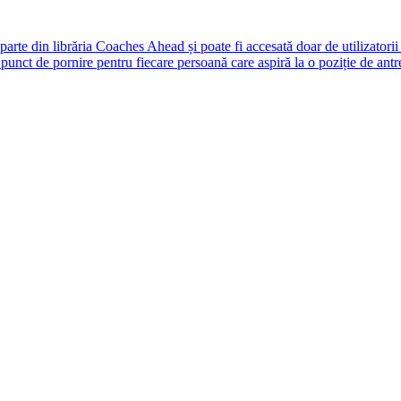
rte din librăria Coaches Ahead și poate fi accesată doar de utilizatori
unct de pornire pentru fiecare persoană care aspiră la o poziție de antr