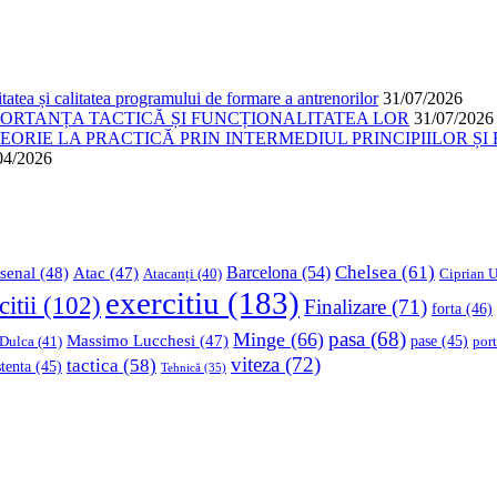
atea și calitatea programului de formare a antrenorilor
31/07/2026
PORTANȚA TACTICĂ ȘI FUNCȚIONALITATEA LOR
31/07/2026
ORIE LA PRACTICĂ PRIN INTERMEDIUL PRINCIPIILOR ȘI 
04/2026
Chelsea
(61)
Barcelona
(54)
senal
(48)
Atac
(47)
Ciprian U
Atacanți
(40)
exercitiu
(183)
citii
(102)
Finalizare
(71)
forta
(46)
pasa
(68)
Minge
(66)
Massimo Lucchesi
(47)
 Dulca
(41)
pase
(45)
port
viteza
(72)
tactica
(58)
stenta
(45)
Tehnică
(35)