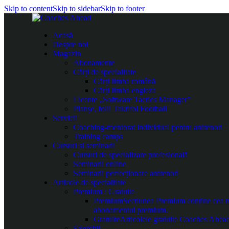
Skip to content
Skip to sidebar
Skip to footer
Acasă
Despre noi
Magazin
Abonamente
Cărți de specialitate
Cărți limba română
Cărți limba engleza
Licențe „Software Tactics Manager”
Planșe, folii Taktifol Football
Servicii
Coaching-mentorat individual pentru antrenori
Training camps
Cursuri și seminarii
Cursuri de specializare profesională
Seminarii online
Seminarii perfecționare antrenori
Articole de specialitate
Premium / Gratuite
Premium
Secțiunea Premium conține cea mai
abonamentul premium.
Gratuite
Articolele gratuite Coaches Ahead 
Exerciții