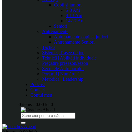
Copii și juniori
5-8 Ani
9-13 Ani
14-17 Ani
Seniori
Antrenamente
Antrenamente copii și juniori
Antrenamente Seniori
Tactică
Sisteme | Trasee de joc
Tehnică | Abilități individuale
Pregătire presezon/sezon
Secretele Antrenorului
Portarul | Numărul 1
Metodică | Leadership
Podcast
Contact
Contul meu
0 items
-
0.00 lei
0
0 items
-
0.00 lei
0