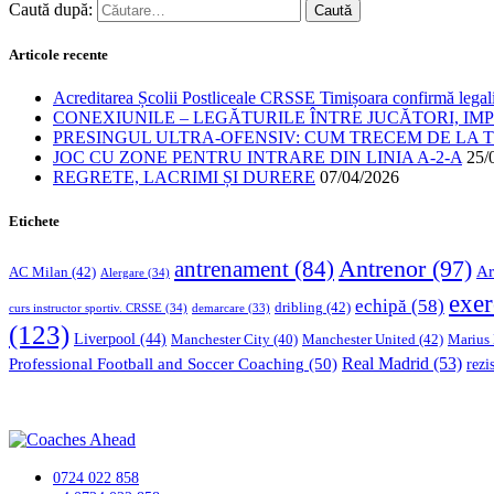
Caută după:
Articole recente
Acreditarea Școlii Postliceale CRSSE Timișoara confirmă legalit
CONEXIUNILE – LEGĂTURILE ÎNTRE JUCĂTORI, IM
PRESINGUL ULTRA-OFENSIV: CUM TRECEM DE LA TE
JOC CU ZONE PENTRU INTRARE DIN LINIA A-2-A
25/
REGRETE, LACRIMI ȘI DURERE
07/04/2026
Etichete
Antrenor
(97)
antrenament
(84)
Ar
AC Milan
(42)
Alergare
(34)
exer
echipă
(58)
dribling
(42)
curs instructor sportiv. CRSSE
(34)
demarcare
(33)
(123)
Liverpool
(44)
Manchester United
(42)
Marius
Manchester City
(40)
Professional Football and Soccer Coaching
(50)
Real Madrid
(53)
rezi
0724 022 858