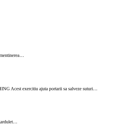
– mentinerea…
t exercitiu ajuta portarii sa salveze suturi…
 gardulet…