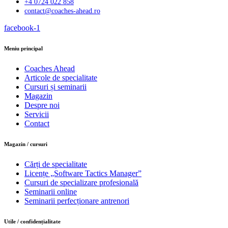
+4 0724 022 858
contact@coaches-ahead.ro
facebook-1
Meniu principal
Coaches Ahead
Articole de specialitate
Cursuri și seminarii
Magazin
Despre noi
Servicii
Contact
Magazin / cursuri
Cărți de specialitate
Licențe „Software Tactics Manager”
Cursuri de specializare profesională
Seminarii online
Seminarii perfecționare antrenori
Utile / confidențialitate