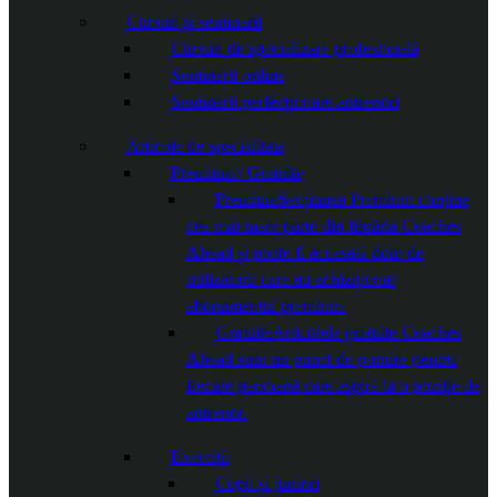
Cursuri și seminarii
Cursuri de specializare profesională
Seminarii online
Seminarii perfecționare antrenori
Articole de specialitate
Premium / Gratuite
Premium
Secțiunea Premium conține
cea mai mare parte din librăria Coaches
Ahead și poate fi accesată doar de
utilizatorii care au achiziționat
abonamentul premium.
Gratuite
Articolele gratuite Coaches
Ahead sunt un punct de pornire pentru
fiecare persoană care aspiră la o poziție de
antrenor.
Exerciții
Copii și juniori