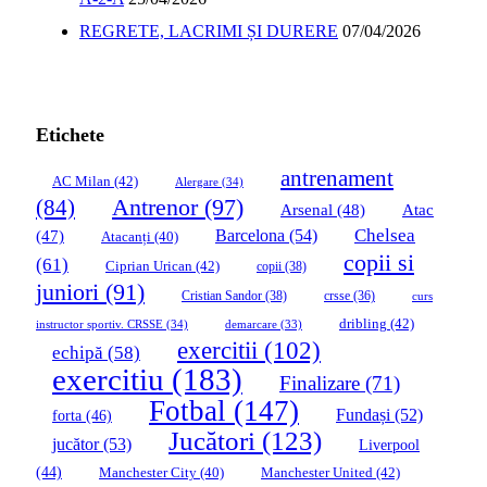
REGRETE, LACRIMI ȘI DURERE
07/04/2026
Etichete
antrenament
AC Milan
(42)
Alergare
(34)
Antrenor
(97)
(84)
Arsenal
(48)
Atac
Chelsea
Barcelona
(54)
(47)
Atacanți
(40)
copii si
(61)
Ciprian Urican
(42)
copii
(38)
juniori
(91)
Cristian Sandor
(38)
crsse
(36)
curs
dribling
(42)
instructor sportiv. CRSSE
(34)
demarcare
(33)
exercitii
(102)
echipă
(58)
exercitiu
(183)
Finalizare
(71)
Fotbal
(147)
Fundași
(52)
forta
(46)
Jucători
(123)
jucător
(53)
Liverpool
(44)
Manchester United
(42)
Manchester City
(40)