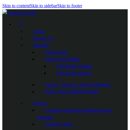
Skip to content
Skip to sidebar
Skip to footer
Acasă
Despre noi
Magazin
Abonamente
Cărți de specialitate
Cărți limba română
Cărți limba engleza
Licențe „Software Tactics Manager”
Planșe, folii Taktifol Football
Servicii
Coaching-mentorat individual pentru
antrenori
Training camps