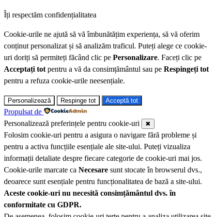
Îți respectăm confidențialitatea
Cookie-urile ne ajută să vă îmbunătățim experiența, să vă oferim
conținut personalizat și să analizăm traficul. Puteți alege ce cookie-
uri doriți să permiteți făcând clic pe
Personalizare
. Faceți clic pe
Acceptați tot
pentru a vă da consimțământul sau pe
Respingeți tot
pentru a refuza cookie-urile neesențiale.
Personalizează
Respinge tot
Acceptă tot
Propulsat de
Personalizează preferințele pentru cookie-uri
✖
Folosim cookie-uri pentru a asigura o navigare fără probleme și
pentru a activa funcțiile esențiale ale site-ului. Puteți vizualiza
informații detaliate despre fiecare categorie de cookie-uri mai jos.
Cookie-urile marcate ca
Necesare
sunt stocate în browserul dvs.,
deoarece sunt esențiale pentru funcționalitatea de bază a site-ului.
Aceste cookie-uri nu necesită consimțământul dvs. în
conformitate cu GDPR.
De asemenea, folosim cookie-uri terțe pentru a analiza utilizarea site-