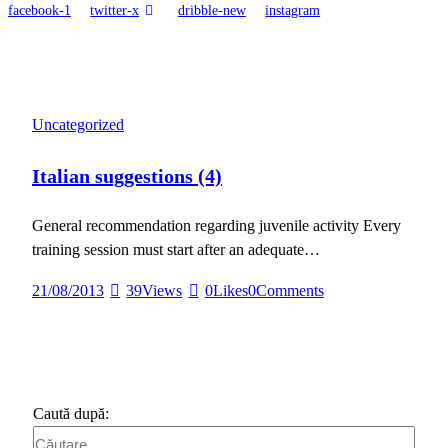
facebook-1
twitter-x
dribble-new
instagram
Uncategorized
Italian suggestions (4)
General recommendation regarding juvenile activity Every
training session must start after an adequate…
21/08/2013
39
Views
0
Likes
0
Comments
Caută după: