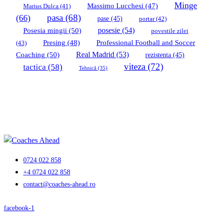
Minge
Massimo Lucchesi
(47)
Marius Dulca
(41)
pasa
(68)
(66)
pase
(45)
portar
(42)
Posesia mingii
(50)
posesie
(54)
povestile zilei
Professional Football and Soccer
Presing
(48)
(43)
Coaching
(50)
Real Madrid
(53)
rezistenta
(45)
viteza
(72)
tactica
(58)
Tehnică
(35)
0724 022 858
+4 0724 022 858
contact@coaches-ahead.ro
facebook-1