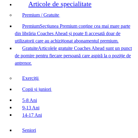
Articole de specialitate
Premium / Gratuite
Premium
Secțiunea Premium conține cea mai mare parte
din librăria Coaches Ahead și poate fi accesată doar de
utilizatorii care au achiziționat abonamentul premium.
Gratuite
Articolele gratuite Coaches Ahead sunt un punct
de pornire pentru fiecare persoană care aspiră la o poziție de
antrenor.
Exerciții
Copii și juniori
5-8 Ani
9-13 Ani
14-17 Ani
Seniori