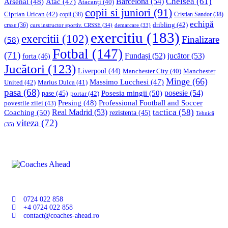
Chelsea
(61)
Barcelona
(54)
Arsenal
(48)
Atac
(47)
Atacanți
(40)
copii si juniori
(91)
Ciprian Urican
(42)
copii
(38)
Cristian Sandor
(38)
echipă
dribling
(42)
crsse
(36)
curs instructor sportiv. CRSSE
(34)
demarcare
(33)
exercitiu
(183)
exercitii
(102)
Finalizare
(58)
Fotbal
(147)
(71)
Fundași
(52)
jucător
(53)
forta
(46)
Jucători
(123)
Liverpool
(44)
Manchester
Manchester City
(40)
Minge
(66)
Massimo Lucchesi
(47)
United
(42)
Marius Dulca
(41)
pasa
(68)
Posesia mingii
(50)
posesie
(54)
pase
(45)
portar
(42)
Professional Football and Soccer
Presing
(48)
povestile zilei
(43)
tactica
(58)
Coaching
(50)
Real Madrid
(53)
rezistenta
(45)
Tehnică
viteza
(72)
(35)
0724 022 858
+4 0724 022 858
contact@coaches-ahead.ro