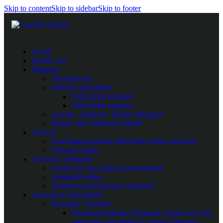
Skip to content
Skip to sidebar
Skip to footer
Acasă
Despre noi
Magazin
Abonamente
Cărți de specialitate
Cărți limba română
Cărți limba engleza
Licențe „Software Tactics Manager”
Planșe, folii Taktifol Football
Servicii
Coaching-mentorat individual pentru antrenori
Training camps
Cursuri și seminarii
Cursuri de specializare profesională
Seminarii online
Seminarii perfecționare antrenori
Articole de specialitate
Premium / Gratuite
Premium
Secțiunea Premium conține cea mai
mare parte din librăria Coaches Ahead și