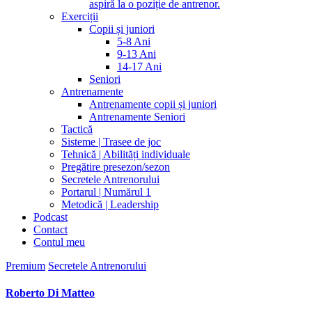
aspiră la o poziție de antrenor.
Exerciții
Copii și juniori
5-8 Ani
9-13 Ani
14-17 Ani
Seniori
Antrenamente
Antrenamente copii și juniori
Antrenamente Seniori
Tactică
Sisteme | Trasee de joc
Tehnică | Abilități individuale
Pregătire presezon/sezon
Secretele Antrenorului
Portarul | Numărul 1
Metodică | Leadership
Podcast
Contact
Contul meu
Premium
Secretele Antrenorului
Roberto Di Matteo