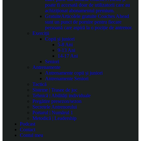
poate fi accesată doar de utilizatorii care au
achiziționat abonamentul premium.
Gratuite
Articolele gratuite Coaches Ahead
sunt un punct de pornire pentru fiecare
persoană care aspiră la o poziție de antrenor.
Exerciții
Copii și juniori
5-8 Ani
9-13 Ani
14-17 Ani
Seniori
Antrenamente
Antrenamente copii și juniori
Antrenamente Seniori
Tactică
Sisteme | Trasee de joc
Tehnică | Abilități individuale
Pregătire presezon/sezon
Secretele Antrenorului
Portarul | Numărul 1
Metodică | Leadership
Podcast
Contact
Contul meu