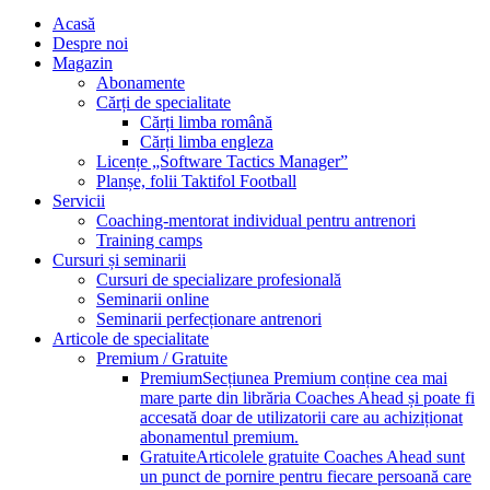
Acasă
Despre noi
Magazin
Abonamente
Cărți de specialitate
Cărți limba română
Cărți limba engleza
Licențe „Software Tactics Manager”
Planșe, folii Taktifol Football
Servicii
Coaching-mentorat individual pentru antrenori
Training camps
Cursuri și seminarii
Cursuri de specializare profesională
Seminarii online
Seminarii perfecționare antrenori
Articole de specialitate
Premium / Gratuite
Premium
Secțiunea Premium conține cea mai
mare parte din librăria Coaches Ahead și poate fi
accesată doar de utilizatorii care au achiziționat
abonamentul premium.
Gratuite
Articolele gratuite Coaches Ahead sunt
un punct de pornire pentru fiecare persoană care