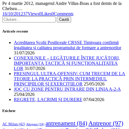
Pe 4 martie 2012, managerul Andre Villas-Boas a fost demis de la
Chelsea.…
16/10/2012
37
Views
0
Likes
0
Comments
Articole recente
Acreditarea Școlii Postliceale CRSSE Timișoara confirmă
legalitatea și calitatea programului de formare a antrenorilor
31/07/2026
CONEXIUNILE – LEGĂTURILE ÎNTRE JUCĂTORI,
IMPORTANȚA TACTICĂ ȘI FUNCȚIONALITATEA
LOR
31/07/2026
PRESINGUL ULTRA-OFENSIV: CUM TRECEM DE LA
TEORIE LA PRACTICĂ PRIN INTERMEDIUL
PRINCIPIILOR ȘI EXERCIȚIILOR
25/05/2026
JOC CU ZONE PENTRU INTRARE DIN LINIA A-2-A
25/04/2026
REGRETE, LACRIMI ȘI DURERE
07/04/2026
Etichete
Antrenor
(97)
antrenament
(84)
AC Milan
(42)
Alergare
(34)