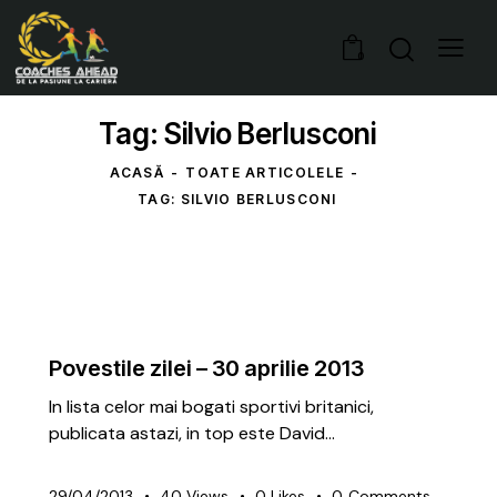
0
Tag: Silvio Berlusconi
ACASĂ
TOATE ARTICOLELE
TAG: SILVIO BERLUSCONI
ARTICOLE
PREMIUM
Povestile zilei – 30 aprilie 2013
In lista celor mai bogati sportivi britanici,
publicata astazi, in top este David…
29/04/2013
40
Views
0
Likes
0
Comments