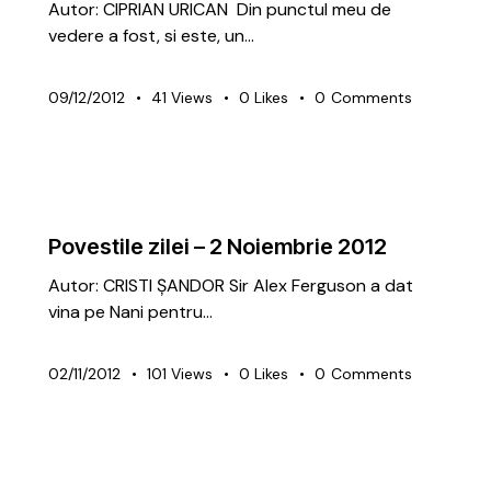
Autor: CIPRIAN URICAN Din punctul meu de
vedere a fost, si este, un…
09/12/2012
41
Views
0
Likes
0
Comments
ARTICOLE
GRATUITE
Povestile zilei – 2 Noiembrie 2012
Autor: CRISTI ȘANDOR Sir Alex Ferguson a dat
vina pe Nani pentru…
02/11/2012
101
Views
0
Likes
0
Comments