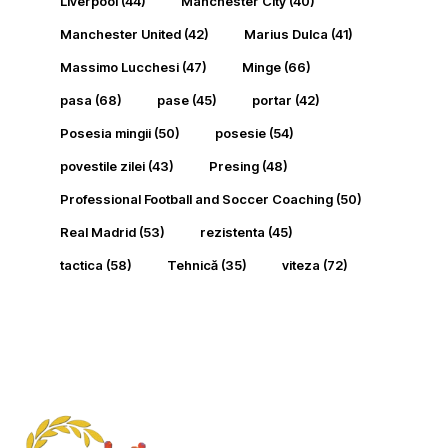
Liverpool
(44)
Manchester City
(40)
Manchester United
(42)
Marius Dulca
(41)
Massimo Lucchesi
(47)
Minge
(66)
pasa
(68)
pase
(45)
portar
(42)
Posesia mingii
(50)
posesie
(54)
povestile zilei
(43)
Presing
(48)
Professional Football and Soccer Coaching
(50)
Real Madrid
(53)
rezistenta
(45)
tactica
(58)
Tehnică
(35)
viteza
(72)