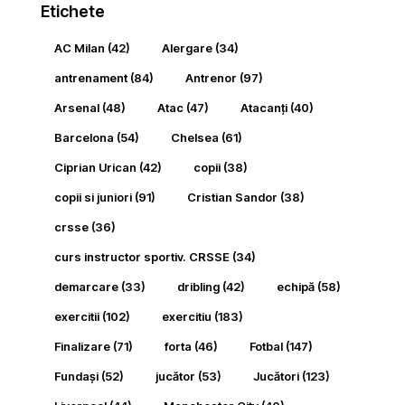
Etichete
AC Milan
(42)
Alergare
(34)
antrenament
(84)
Antrenor
(97)
Arsenal
(48)
Atac
(47)
Atacanți
(40)
Barcelona
(54)
Chelsea
(61)
Ciprian Urican
(42)
copii
(38)
copii si juniori
(91)
Cristian Sandor
(38)
crsse
(36)
curs instructor sportiv. CRSSE
(34)
demarcare
(33)
dribling
(42)
echipă
(58)
exercitii
(102)
exercitiu
(183)
Finalizare
(71)
forta
(46)
Fotbal
(147)
Fundași
(52)
jucător
(53)
Jucători
(123)