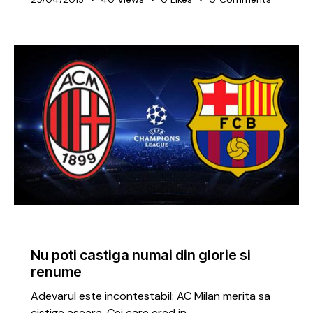
ARTICOLE
GRATUITE
Nu poti castiga numai din glorie si
renume
Adevarul este incontestabil: AC Milan merita sa
cistige aseara. Cei care cred in…