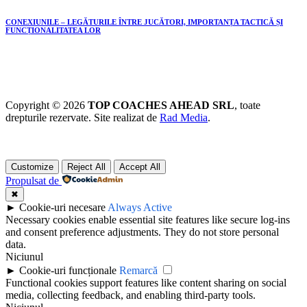
CONEXIUNILE – LEGĂTURILE ÎNTRE JUCĂTORI, IMPORTANȚA TACTICĂ ȘI
FUNCȚIONALITATEA LOR
Copyright © 2026
TOP COACHES AHEAD SRL
, toate
drepturile rezervate. Site realizat de
Rad Media
.
Customize
Reject All
Accept All
Propulsat de
✖
►
Cookie-uri necesare
Always Active
Necessary cookies enable essential site features like secure log-ins
and consent preference adjustments. They do not store personal
data.
Niciunul
►
Cookie-uri funcționale
Remarcă
Functional cookies support features like content sharing on social
media, collecting feedback, and enabling third-party tools.