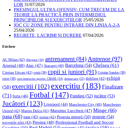
LOR
31/07/2026
PRESINGUL ULTRA-OFENSIV: CUM TRECEM DE LA
TEORIE LA PRACTICĂ PRIN INTERMEDIUL
PRINCIPIILOR ȘI EXERCIȚIILOR
25/05/2026
JOC CU ZONE PENTRU INTRARE DIN LINIA A-2-A
25/04/2026
REGRETE, LACRIMI ȘI DURERE
07/04/2026
Etichete
Antrenor
(97)
antrenament
(84)
AC Milan
(42)
Alergare
(34)
Chelsea
(61)
Barcelona
(54)
Arsenal
(48)
Atac
(47)
Atacanți
(40)
copii si juniori
(91)
Ciprian Urican
(42)
copii
(38)
Cristian Sandor
(38)
echipă
dribling
(42)
crsse
(36)
curs instructor sportiv. CRSSE
(34)
demarcare
(33)
exercitiu
(183)
exercitii
(102)
Finalizare
(58)
Fotbal
(147)
(71)
Fundași
(52)
jucător
(53)
forta
(46)
Jucători
(123)
Liverpool
(44)
Manchester
Manchester City
(40)
Minge
(66)
Massimo Lucchesi
(47)
United
(42)
Marius Dulca
(41)
pasa
(68)
Posesia mingii
(50)
posesie
(54)
pase
(45)
portar
(42)
Professional Football and Soccer
Presing
(48)
povestile zilei
(43)
tactica
(58)
Coaching
(50)
Real Madrid
(53)
rezistenta
(45)