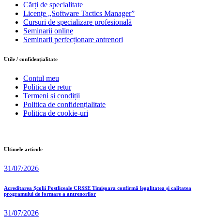
Cărți de specialitate
Licențe „Software Tactics Manager”
Cursuri de specializare profesională
Seminarii online
Seminarii perfecționare antrenori
Utile / confidențialitate
Contul meu
Politica de retur
Termeni și condiții
Politica de confidențialitate
Politica de cookie-uri
Ultimele articole
31/07/2026
Acreditarea Școlii Postliceale CRSSE Timișoara confirmă legalitatea și calitatea
programului de formare a antrenorilor
31/07/2026