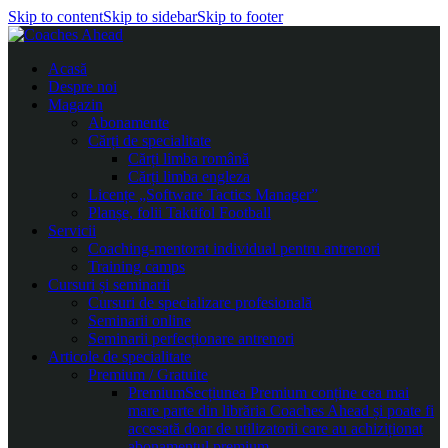
Skip to content
Skip to sidebar
Skip to footer
Acasă
Despre noi
Magazin
Abonamente
Cărți de specialitate
Cărți limba română
Cărți limba engleza
Licențe „Software Tactics Manager”
Planșe, folii Taktifol Football
Servicii
Coaching-mentorat individual pentru antrenori
Training camps
Cursuri și seminarii
Cursuri de specializare profesională
Seminarii online
Seminarii perfecționare antrenori
Articole de specialitate
Premium / Gratuite
Premium
Secțiunea Premium conține cea mai
mare parte din librăria Coaches Ahead și poate fi
accesată doar de utilizatorii care au achiziționat
abonamentul premium.