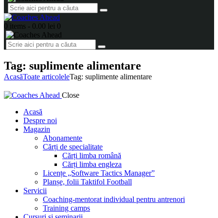
0 items
-
0.00 lei
0
Tag: suplimente alimentare
Acasă
Toate articolele
Tag: suplimente alimentare
Close
Acasă
Despre noi
Magazin
Abonamente
Cărți de specialitate
Cărți limba română
Cărți limba engleza
Licențe „Software Tactics Manager”
Planșe, folii Taktifol Football
Servicii
Coaching-mentorat individual pentru antrenori
Training camps
Cursuri și seminarii