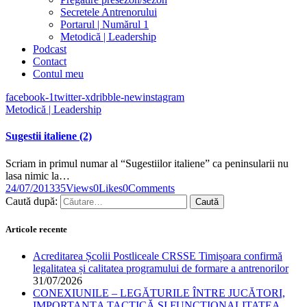
Secretele Antrenorului
Portarul | Numărul 1
Metodică | Leadership
Podcast
Contact
Contul meu
facebook-1
twitter-x
dribble-new
instagram
Metodică | Leadership
Sugestii italiene (2)
Scriam in primul numar al “Sugestiilor italiene” ca peninsularii nu
lasa nimic la…
24/07/2013
35
Views
0
Likes
0
Comments
Caută după:
Articole recente
Acreditarea Școlii Postliceale CRSSE Timișoara confirmă
legalitatea și calitatea programului de formare a antrenorilor
31/07/2026
CONEXIUNILE – LEGĂTURILE ÎNTRE JUCĂTORI,
IMPORTANȚA TACTICĂ ȘI FUNCȚIONALITATEA