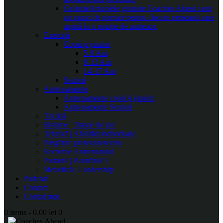
Gratuite
Articolele gratuite Coaches Ahead sunt
un punct de pornire pentru fiecare persoană care
aspiră la o poziție de antrenor.
Exerciții
Copii și juniori
5-8 Ani
9-13 Ani
14-17 Ani
Seniori
Antrenamente
Antrenamente copii și juniori
Antrenamente Seniori
Tactică
Sisteme | Trasee de joc
Tehnică | Abilități individuale
Pregătire presezon/sezon
Secretele Antrenorului
Portarul | Numărul 1
Metodică | Leadership
Podcast
Contact
Contul meu
0 items
-
0.00 lei
0