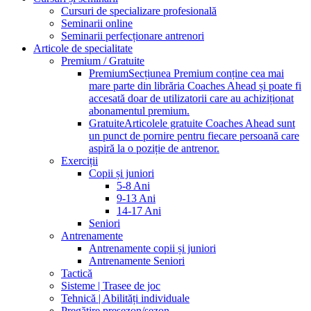
Cursuri de specializare profesională
Seminarii online
Seminarii perfecționare antrenori
Articole de specialitate
Premium / Gratuite
Premium
Secțiunea Premium conține cea mai
mare parte din librăria Coaches Ahead și poate fi
accesată doar de utilizatorii care au achiziționat
abonamentul premium.
Gratuite
Articolele gratuite Coaches Ahead sunt
un punct de pornire pentru fiecare persoană care
aspiră la o poziție de antrenor.
Exerciții
Copii și juniori
5-8 Ani
9-13 Ani
14-17 Ani
Seniori
Antrenamente
Antrenamente copii și juniori
Antrenamente Seniori
Tactică
Sisteme | Trasee de joc
Tehnică | Abilități individuale
Pregătire presezon/sezon