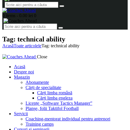
0 items
-
0.00 lei
0
Tag: technical ability
Acasă
Toate articolele
Tag: technical ability
Close
Acasă
Despre noi
Magazin
Abonamente
Cărți de specialitate
Cărți limba română
Cărți limba engleza
Licențe „Software Tactics Manager”
Planșe, folii Taktifol Football
Servicii
Coaching-mentorat individual pentru antrenori
Training camps
Cursuri și seminarii