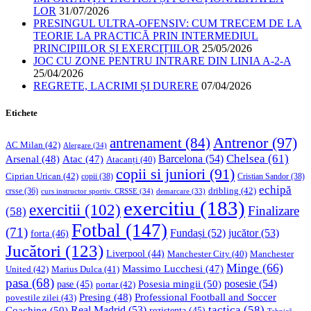
LOR
31/07/2026
PRESINGUL ULTRA-OFENSIV: CUM TRECEM DE LA
TEORIE LA PRACTICĂ PRIN INTERMEDIUL
PRINCIPIILOR ȘI EXERCIȚIILOR
25/05/2026
JOC CU ZONE PENTRU INTRARE DIN LINIA A-2-A
25/04/2026
REGRETE, LACRIMI ȘI DURERE
07/04/2026
Etichete
Antrenor
(97)
antrenament
(84)
AC Milan
(42)
Alergare
(34)
Chelsea
(61)
Barcelona
(54)
Arsenal
(48)
Atac
(47)
Atacanți
(40)
copii si juniori
(91)
Ciprian Urican
(42)
copii
(38)
Cristian Sandor
(38)
echipă
dribling
(42)
crsse
(36)
curs instructor sportiv. CRSSE
(34)
demarcare
(33)
exercitiu
(183)
exercitii
(102)
Finalizare
(58)
Fotbal
(147)
(71)
Fundași
(52)
jucător
(53)
forta
(46)
Jucători
(123)
Liverpool
(44)
Manchester
Manchester City
(40)
Minge
(66)
Massimo Lucchesi
(47)
United
(42)
Marius Dulca
(41)
pasa
(68)
Posesia mingii
(50)
posesie
(54)
pase
(45)
portar
(42)
Professional Football and Soccer
Presing
(48)
povestile zilei
(43)
tactica
(58)
Coaching
(50)
Real Madrid
(53)
rezistenta
(45)