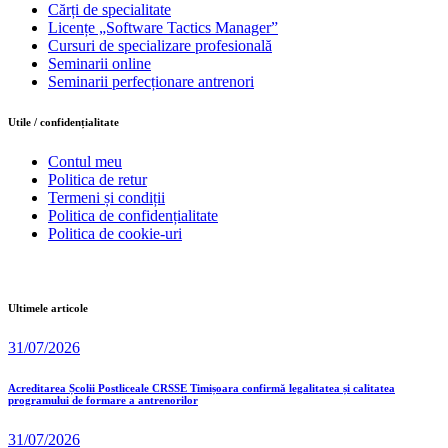
Cărți de specialitate
Licențe „Software Tactics Manager”
Cursuri de specializare profesională
Seminarii online
Seminarii perfecționare antrenori
Utile / confidențialitate
Contul meu
Politica de retur
Termeni și condiții
Politica de confidențialitate
Politica de cookie-uri
Ultimele articole
31/07/2026
Acreditarea Școlii Postliceale CRSSE Timișoara confirmă legalitatea și calitatea
programului de formare a antrenorilor
31/07/2026