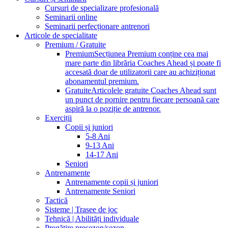
Cursuri de specializare profesională
Seminarii online
Seminarii perfecționare antrenori
Articole de specialitate
Premium / Gratuite
Premium
Secțiunea Premium conține cea mai
mare parte din librăria Coaches Ahead și poate fi
accesată doar de utilizatorii care au achiziționat
abonamentul premium.
Gratuite
Articolele gratuite Coaches Ahead sunt
un punct de pornire pentru fiecare persoană care
aspiră la o poziție de antrenor.
Exerciții
Copii și juniori
5-8 Ani
9-13 Ani
14-17 Ani
Seniori
Antrenamente
Antrenamente copii și juniori
Antrenamente Seniori
Tactică
Sisteme | Trasee de joc
Tehnică | Abilități individuale
Pregătire presezon/sezon