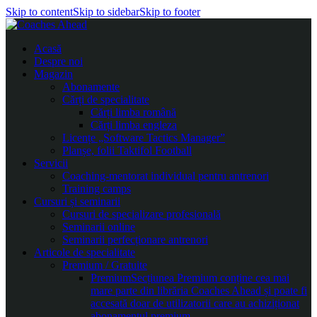
Skip to content
Skip to sidebar
Skip to footer
Acasă
Despre noi
Magazin
Abonamente
Cărți de specialitate
Cărți limba română
Cărți limba engleza
Licențe „Software Tactics Manager”
Planșe, folii Taktifol Football
Servicii
Coaching-mentorat individual pentru antrenori
Training camps
Cursuri și seminarii
Cursuri de specializare profesională
Seminarii online
Seminarii perfecționare antrenori
Articole de specialitate
Premium / Gratuite
Premium
Secțiunea Premium conține cea mai
mare parte din librăria Coaches Ahead și poate fi
accesată doar de utilizatorii care au achiziționat
abonamentul premium.