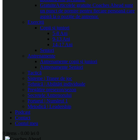
Gratuite
Articolele gratuite Coaches Ahead sunt
un punct de pornire pentru fiecare persoană care
aspiră la o poziție de antrenor.
Exerciții
Copii și juniori
5-8 Ani
9-13 Ani
14-17 Ani
Seniori
Antrenamente
Antrenamente copii și juniori
Antrenamente Seniori
Tactică
Sisteme | Trasee de joc
Tehnică | Abilități individuale
Pregătire presezon/sezon
Secretele Antrenorului
Portarul | Numărul 1
Metodică | Leadership
Podcast
Contact
Contul meu
0 items
-
0.00 lei
0