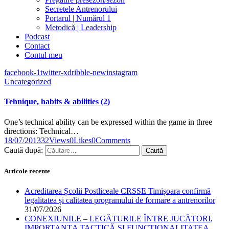
Secretele Antrenorului
Portarul | Numărul 1
Metodică | Leadership
Podcast
Contact
Contul meu
facebook-1
twitter-x
dribble-new
instagram
Uncategorized
Tehnique, habits & abilities (2)
One’s technical ability can be expressed within the game in three
directions: Technical…
18/07/2013
32
Views
0
Likes
0
Comments
Caută după:
Articole recente
Acreditarea Școlii Postliceale CRSSE Timișoara confirmă
legalitatea și calitatea programului de formare a antrenorilor
31/07/2026
CONEXIUNILE – LEGĂTURILE ÎNTRE JUCĂTORI,
IMPORTANȚA TACTICĂ ȘI FUNCȚIONALITATEA