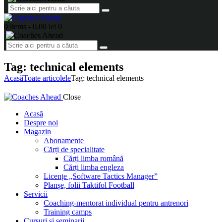
0 items
-
0.00 lei
0
Tag: technical elements
Acasă
Toate articolele
Tag: technical elements
Close
Acasă
Despre noi
Magazin
Abonamente
Cărți de specialitate
Cărți limba română
Cărți limba engleza
Licențe „Software Tactics Manager”
Planșe, folii Taktifol Football
Servicii
Coaching-mentorat individual pentru antrenori
Training camps
Cursuri și seminarii