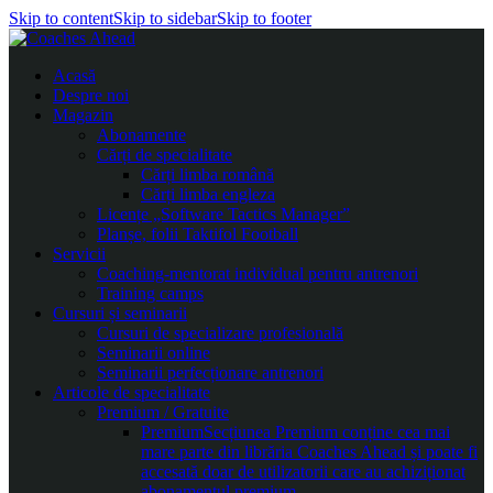
Skip to content
Skip to sidebar
Skip to footer
Acasă
Despre noi
Magazin
Abonamente
Cărți de specialitate
Cărți limba română
Cărți limba engleza
Licențe „Software Tactics Manager”
Planșe, folii Taktifol Football
Servicii
Coaching-mentorat individual pentru antrenori
Training camps
Cursuri și seminarii
Cursuri de specializare profesională
Seminarii online
Seminarii perfecționare antrenori
Articole de specialitate
Premium / Gratuite
Premium
Secțiunea Premium conține cea mai
mare parte din librăria Coaches Ahead și poate fi
accesată doar de utilizatorii care au achiziționat
abonamentul premium.