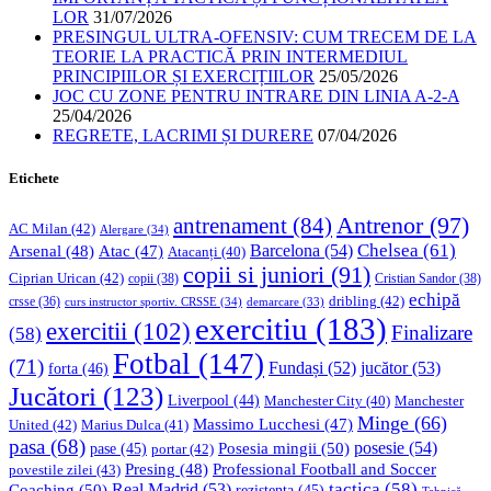
LOR
31/07/2026
PRESINGUL ULTRA-OFENSIV: CUM TRECEM DE LA
TEORIE LA PRACTICĂ PRIN INTERMEDIUL
PRINCIPIILOR ȘI EXERCIȚIILOR
25/05/2026
JOC CU ZONE PENTRU INTRARE DIN LINIA A-2-A
25/04/2026
REGRETE, LACRIMI ȘI DURERE
07/04/2026
Etichete
Antrenor
(97)
antrenament
(84)
AC Milan
(42)
Alergare
(34)
Chelsea
(61)
Barcelona
(54)
Arsenal
(48)
Atac
(47)
Atacanți
(40)
copii si juniori
(91)
Ciprian Urican
(42)
copii
(38)
Cristian Sandor
(38)
echipă
dribling
(42)
crsse
(36)
curs instructor sportiv. CRSSE
(34)
demarcare
(33)
exercitiu
(183)
exercitii
(102)
Finalizare
(58)
Fotbal
(147)
(71)
Fundași
(52)
jucător
(53)
forta
(46)
Jucători
(123)
Liverpool
(44)
Manchester
Manchester City
(40)
Minge
(66)
Massimo Lucchesi
(47)
United
(42)
Marius Dulca
(41)
pasa
(68)
Posesia mingii
(50)
posesie
(54)
pase
(45)
portar
(42)
Professional Football and Soccer
Presing
(48)
povestile zilei
(43)
tactica
(58)
Coaching
(50)
Real Madrid
(53)
rezistenta
(45)