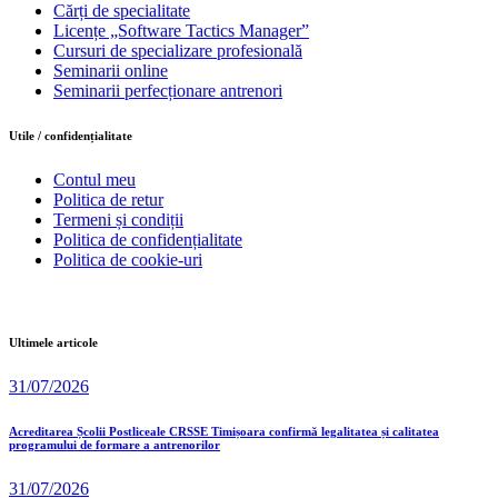
Cărți de specialitate
Licențe „Software Tactics Manager”
Cursuri de specializare profesională
Seminarii online
Seminarii perfecționare antrenori
Utile / confidențialitate
Contul meu
Politica de retur
Termeni și condiții
Politica de confidențialitate
Politica de cookie-uri
Ultimele articole
31/07/2026
Acreditarea Școlii Postliceale CRSSE Timișoara confirmă legalitatea și calitatea
programului de formare a antrenorilor
31/07/2026