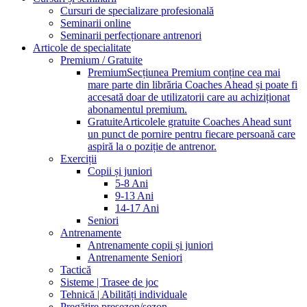
Cursuri de specializare profesională
Seminarii online
Seminarii perfecționare antrenori
Articole de specialitate
Premium / Gratuite
Premium
Secțiunea Premium conține cea mai
mare parte din librăria Coaches Ahead și poate fi
accesată doar de utilizatorii care au achiziționat
abonamentul premium.
Gratuite
Articolele gratuite Coaches Ahead sunt
un punct de pornire pentru fiecare persoană care
aspiră la o poziție de antrenor.
Exerciții
Copii și juniori
5-8 Ani
9-13 Ani
14-17 Ani
Seniori
Antrenamente
Antrenamente copii și juniori
Antrenamente Seniori
Tactică
Sisteme | Trasee de joc
Tehnică | Abilități individuale
Pregătire presezon/sezon