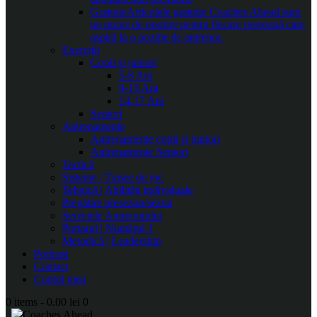
Gratuite
Articolele gratuite Coaches Ahead sunt
un punct de pornire pentru fiecare persoană care
aspiră la o poziție de antrenor.
Exerciții
Copii și juniori
5-8 Ani
9-13 Ani
14-17 Ani
Seniori
Antrenamente
Antrenamente copii și juniori
Antrenamente Seniori
Tactică
Sisteme | Trasee de joc
Tehnică | Abilități individuale
Pregătire presezon/sezon
Secretele Antrenorului
Portarul | Numărul 1
Metodică | Leadership
Podcast
Contact
Contul meu
0 items
-
0.00 lei
0