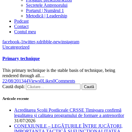
Secretele Antrenorului
Portarul | Numărul 1
Metodică | Leadership
Podcast
Contact
Contul meu
facebook-1
twitter-x
dribble-new
instagram
Uncategorized
Primary technique
This primary technique is the stable basis of technique, being
rendered through all…
22/08/2013
44
Views
0
Likes
0
Comments
Caută după:
Articole recente
Acreditarea Școlii Postliceale CRSSE Timișoara confirmă
legalitatea și calitatea programului de formare a antrenorilor
31/07/2026
CONEXIUNILE – LEGĂTURILE ÎNTRE JUCĂTORI,
IMPORTANȚA TACTICĂ ȘI FUNCȚIONALITATEA