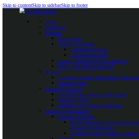
Skip to content
Skip to sidebar
Skip to footer
Acasă
Despre noi
Magazin
Abonamente
Cărți de specialitate
Cărți limba română
Cărți limba engleza
Licențe „Software Tactics Manager”
Planșe, folii Taktifol Football
Servicii
Coaching-mentorat individual pentru antr
Training camps
Cursuri și seminarii
Cursuri de specializare profesională
Seminarii online
Seminarii perfecționare antrenori
Articole de specialitate
Premium / Gratuite
Premium
Secțiunea Premium conține c
abonamentul premium.
Gratuite
Articolele gratuite Coaches 
Exerciții