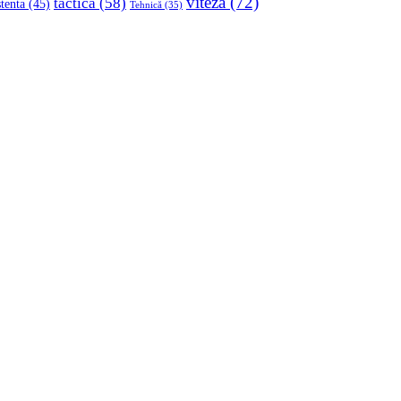
viteza
(72)
tactica
(58)
stenta
(45)
Tehnică
(35)