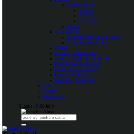
Copii și juniori
5-8 Ani
9-13 Ani
14-17 Ani
Seniori
Antrenamente
Antrenamente copii și juniori
Antrenamente Seniori
Tactică
Sisteme | Trasee de joc
Tehnică | Abilități individuale
Pregătire presezon/sezon
Secretele Antrenorului
Portarul | Numărul 1
Metodică | Leadership
Podcast
Contact
Contul meu
0 items
-
0.00 lei
0
0 items
-
0.00 lei
0