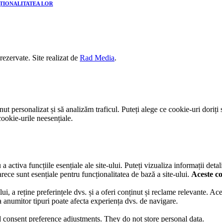
CȚIONALITATEA LOR
 rezervate. Site realizat de
Rad Media
.
t personalizat și să analizăm traficul. Puteți alege ce cookie-uri doriți 
ookie-urile neesențiale.
activa funcțiile esențiale ale site-ului. Puteți vizualiza informații detal
rece sunt esențiale pentru funcționalitatea de bază a site-ului.
Aceste co
lui, a reține preferințele dvs. și a oferi conținut și reclame relevante. A
ea anumitor tipuri poate afecta experiența dvs. de navigare.
nd consent preference adjustments. They do not store personal data.