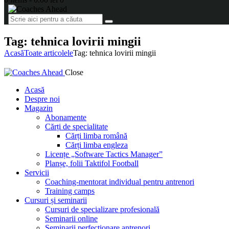
Tag: tehnica lovirii mingii
Acasă
Toate articolele
Tag: tehnica lovirii mingii
Close
Acasă
Despre noi
Magazin
Abonamente
Cărți de specialitate
Cărți limba română
Cărți limba engleza
Licențe „Software Tactics Manager”
Planșe, folii Taktifol Football
Servicii
Coaching-mentorat individual pentru antrenori
Training camps
Cursuri și seminarii
Cursuri de specializare profesională
Seminarii online
Seminarii perfecționare antrenori