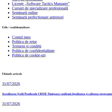
Licențe „Software Tactics Manager”
Cursuri de specializare profesională
Seminarii online
Seminarii perfecționare antrenori
Utile / confidențialitate
Contul meu
Politica de retur
Termeni și condiții
Politica de confidențialitate
Politica de cookie-uri
Ultimele articole
31/07/2026
Acreditarea Școlii Postliceale CRSSE Timișoara confirmă legalitatea și calitatea programu
31/07/2026