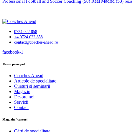
Professional Football and Soccer Coaching
(50)
Real Madrid
(53)
rezi
0724 022 858
+4 0724 022 858
contact@coaches-ahead.ro
facebook-1
Meniu principal
Coaches Ahead
Articole de specialitate
Cursuri și seminarii
Magazin
Despre noi
Servicii
Contact
Magazin / cursuri
Cărți de specialitate