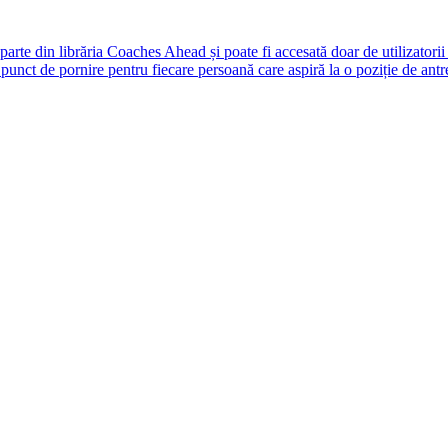
rte din librăria Coaches Ahead și poate fi accesată doar de utilizatori
unct de pornire pentru fiecare persoană care aspiră la o poziție de antr