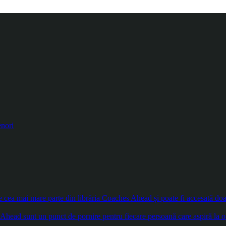
enori
ea mai mare parte din librăria Coaches Ahead și poate fi accesată doar d
Ahead sunt un punct de pornire pentru fiecare persoană care aspiră la o 