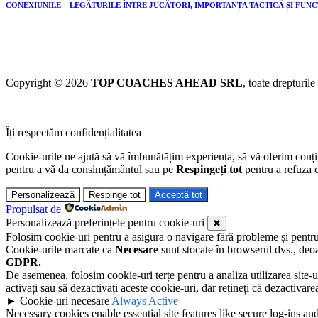
CONEXIUNILE – LEGĂTURILE ÎNTRE JUCĂTORI, IMPORTANȚA TACTICĂ ȘI FUN
Copyright © 2026
TOP COACHES AHEAD SRL
, toate drepturile
Îți respectăm confidențialitatea
Cookie-urile ne ajută să vă îmbunătățim experiența, să vă oferim conținu
pentru a vă da consimțământul sau pe
Respingeți tot
pentru a refuza c
Personalizează
Respinge tot
Acceptă tot
Propulsat de
Personalizează preferințele pentru cookie-uri
✖
Folosim cookie-uri pentru a asigura o navigare fără probleme și pentru a 
Cookie-urile marcate ca
Necesare
sunt stocate în browserul dvs., deoa
GDPR.
De asemenea, folosim cookie-uri terțe pentru a analiza utilizarea site-u
activați sau să dezactivați aceste cookie-uri, dar rețineți că dezactivar
►
Cookie-uri necesare
Always Active
Necessary cookies enable essential site features like secure log-ins a