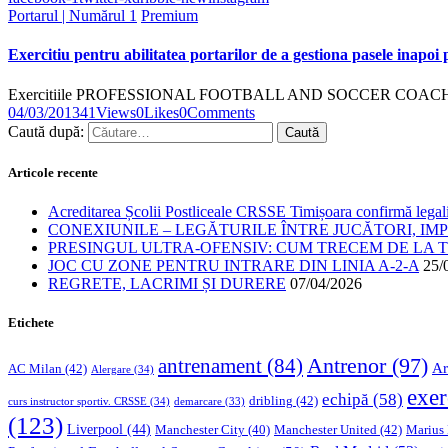
Portarul | Numărul 1
Premium
Exercitiu pentru abilitatea portarilor de a gestiona pasele inapoi 
Exercitiile PROFESSIONAL FOOTBALL AND SOCCER COACHING Pentru
04/03/2013
41
Views
0
Likes
0
Comments
Caută după:
Articole recente
Acreditarea Școlii Postliceale CRSSE Timișoara confirmă legalit
CONEXIUNILE – LEGĂTURILE ÎNTRE JUCĂTORI, IM
PRESINGUL ULTRA-OFENSIV: CUM TRECEM DE LA TE
JOC CU ZONE PENTRU INTRARE DIN LINIA A-2-A
25/
REGRETE, LACRIMI ȘI DURERE
07/04/2026
Etichete
Antrenor
(97)
antrenament
(84)
Ar
AC Milan
(42)
Alergare
(34)
exer
echipă
(58)
dribling
(42)
curs instructor sportiv. CRSSE
(34)
demarcare
(33)
(123)
Liverpool
(44)
Manchester United
(42)
Marius
Manchester City
(40)