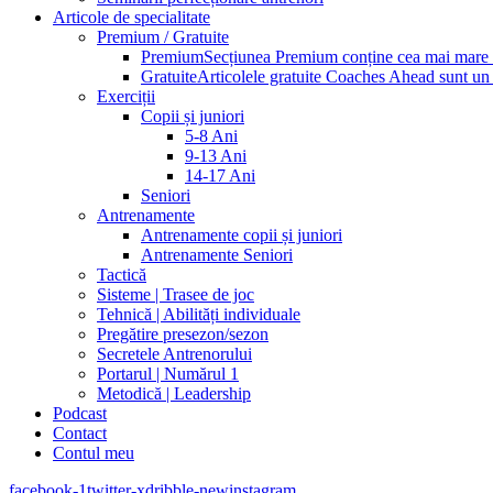
Articole de specialitate
Premium / Gratuite
Premium
Secțiunea Premium conține cea mai mare pa
Gratuite
Articolele gratuite Coaches Ahead sunt un p
Exerciții
Copii și juniori
5-8 Ani
9-13 Ani
14-17 Ani
Seniori
Antrenamente
Antrenamente copii și juniori
Antrenamente Seniori
Tactică
Sisteme | Trasee de joc
Tehnică | Abilități individuale
Pregătire presezon/sezon
Secretele Antrenorului
Portarul | Numărul 1
Metodică | Leadership
Podcast
Contact
Contul meu
facebook-1
twitter-x
dribble-new
instagram