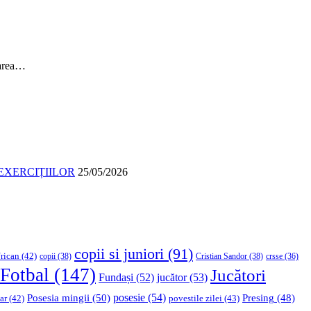
narea…
EXERCIȚIILOR
25/05/2026
copii si juniori
(91)
rican
(42)
copii
(38)
Cristian Sandor
(38)
crsse
(36)
Fotbal
(147)
Jucători
Fundași
(52)
jucător
(53)
Posesia mingii
(50)
posesie
(54)
Presing
(48)
ar
(42)
povestile zilei
(43)