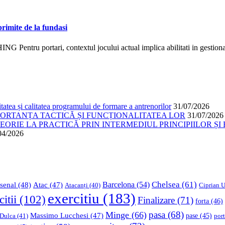
primite de la fundasi
 portari, contextul jocului actual implica abilitati in gestio
atea și calitatea programului de formare a antrenorilor
31/07/2026
PORTANȚA TACTICĂ ȘI FUNCȚIONALITATEA LOR
31/07/2026
ORIE LA PRACTICĂ PRIN INTERMEDIUL PRINCIPIILOR ȘI 
04/2026
Chelsea
(61)
Barcelona
(54)
senal
(48)
Atac
(47)
Ciprian U
Atacanți
(40)
exercitiu
(183)
citii
(102)
Finalizare
(71)
forta
(46)
pasa
(68)
Minge
(66)
Massimo Lucchesi
(47)
 Dulca
(41)
pase
(45)
port