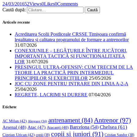
24/03/2016
52
Views
0
Likes
0
Comments
Caută după:
Articole recente
Acreditarea Școlii Postliceale CRSSE Timișoara confirmă
legalitatea și calitatea programului de formare a antrenorilor
31/07/2026
CONEXIUNILE – LEGĂTURILE ÎNTRE JUCĂTORI,
IMPORTANȚA TACTICĂ ȘI FUNCȚIONALITATEA
LOR
31/07/2026
PRESINGUL ULTRA-OFENSIV: CUM TRECEM DE LA
TEORIE LA PRACTICĂ PRIN INTERMEDIUL
PRINCIPIILOR ȘI EXERCIȚIILOR
25/05/2026
JOC CU ZONE PENTRU INTRARE DIN LINIA A-2-A
25/04/2026
REGRETE, LACRIMI ȘI DURERE
07/04/2026
Etichete
Antrenor
(97)
antrenament
(84)
AC Milan
(42)
Alergare
(34)
Chelsea
(61)
Barcelona
(54)
Arsenal
(48)
Atac
(47)
Atacanți
(40)
copii si juniori
(91)
Ciprian Urican
(42)
copii
(38)
Cristian Sandor
(38)