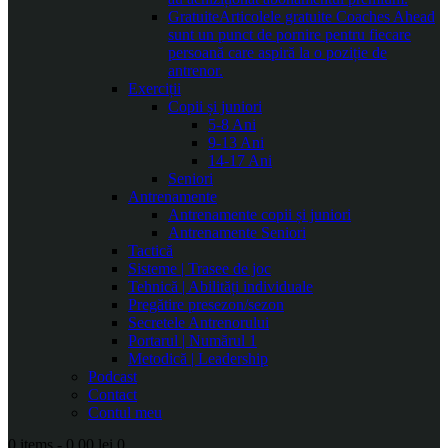
Gratuite
Articolele gratuite Coaches Ahead
sunt un punct de pornire pentru fiecare
persoană care aspiră la o poziție de
antrenor.
Exerciții
Copii și juniori
5-8 Ani
9-13 Ani
14-17 Ani
Seniori
Antrenamente
Antrenamente copii și juniori
Antrenamente Seniori
Tactică
Sisteme | Trasee de joc
Tehnică | Abilități individuale
Pregătire presezon/sezon
Secretele Antrenorului
Portarul | Numărul 1
Metodică | Leadership
Podcast
Contact
Contul meu
0 items
-
0.00 lei
0