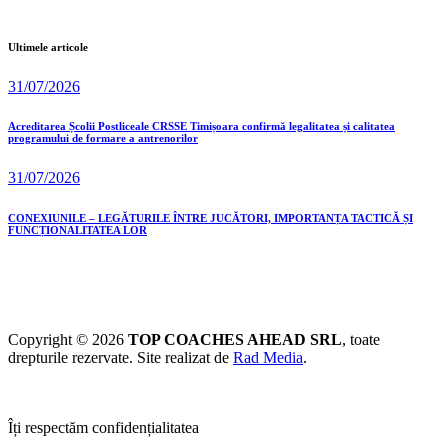
Ultimele articole
31/07/2026
Acreditarea Școlii Postliceale CRSSE Timișoara confirmă legalitatea și calitatea
programului de formare a antrenorilor
31/07/2026
CONEXIUNILE – LEGĂTURILE ÎNTRE JUCĂTORI, IMPORTANȚA TACTICĂ ȘI
FUNCȚIONALITATEA LOR
Copyright © 2026
TOP COACHES AHEAD SRL
, toate
drepturile rezervate. Site realizat de
Rad Media
.
Îți respectăm confidențialitatea