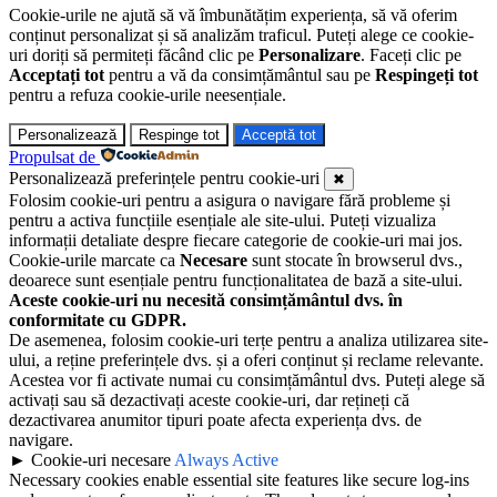
Cookie-urile ne ajută să vă îmbunătățim experiența, să vă oferim
conținut personalizat și să analizăm traficul. Puteți alege ce cookie-
uri doriți să permiteți făcând clic pe
Personalizare
. Faceți clic pe
Acceptați tot
pentru a vă da consimțământul sau pe
Respingeți tot
pentru a refuza cookie-urile neesențiale.
Personalizează
Respinge tot
Acceptă tot
Propulsat de
Personalizează preferințele pentru cookie-uri
✖
Folosim cookie-uri pentru a asigura o navigare fără probleme și
pentru a activa funcțiile esențiale ale site-ului. Puteți vizualiza
informații detaliate despre fiecare categorie de cookie-uri mai jos.
Cookie-urile marcate ca
Necesare
sunt stocate în browserul dvs.,
deoarece sunt esențiale pentru funcționalitatea de bază a site-ului.
Aceste cookie-uri nu necesită consimțământul dvs. în
conformitate cu GDPR.
De asemenea, folosim cookie-uri terțe pentru a analiza utilizarea site-
ului, a reține preferințele dvs. și a oferi conținut și reclame relevante.
Acestea vor fi activate numai cu consimțământul dvs. Puteți alege să
activați sau să dezactivați aceste cookie-uri, dar rețineți că
dezactivarea anumitor tipuri poate afecta experiența dvs. de
navigare.
►
Cookie-uri necesare
Always Active
Necessary cookies enable essential site features like secure log-ins