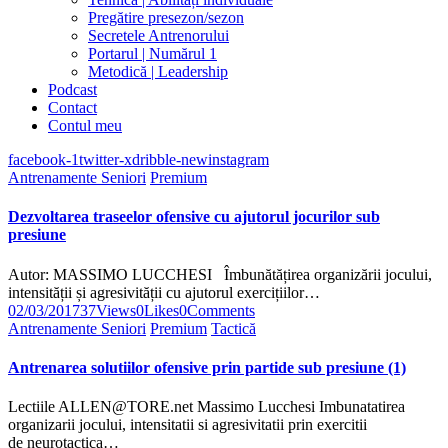
Pregătire presezon/sezon
Secretele Antrenorului
Portarul | Numărul 1
Metodică | Leadership
Podcast
Contact
Contul meu
facebook-1
twitter-x
dribble-new
instagram
Antrenamente Seniori
Premium
Dezvoltarea traseelor ofensive cu ajutorul jocurilor sub
presiune
Autor: MASSIMO LUCCHESI Îmbunătățirea organizării jocului,
intensității și agresivității cu ajutorul exercițiilor…
02/03/2017
37
Views
0
Likes
0
Comments
Antrenamente Seniori
Premium
Tactică
Antrenarea solutiilor ofensive prin partide sub presiune (1)
Lectiile ALLEN@TORE.net Massimo Lucchesi Imbunatatirea
organizarii jocului, intensitatii si agresivitatii prin exercitii
de neurotactica…