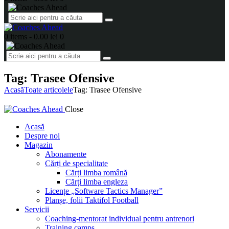
0 items
-
0.00 lei
0
Tag: Trasee Ofensive
Acasă
Toate articolele
Tag: Trasee Ofensive
Close
Acasă
Despre noi
Magazin
Abonamente
Cărți de specialitate
Cărți limba română
Cărți limba engleza
Licențe „Software Tactics Manager”
Planșe, folii Taktifol Football
Servicii
Coaching-mentorat individual pentru antrenori
Training camps