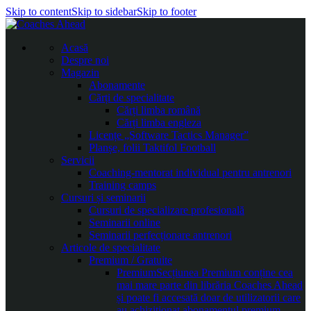
Skip to content
Skip to sidebar
Skip to footer
Acasă
Despre noi
Magazin
Abonamente
Cărți de specialitate
Cărți limba română
Cărți limba engleza
Licențe „Software Tactics Manager”
Planșe, folii Taktifol Football
Servicii
Coaching-mentorat individual pentru antrenori
Training camps
Cursuri și seminarii
Cursuri de specializare profesională
Seminarii online
Seminarii perfecționare antrenori
Articole de specialitate
Premium / Gratuite
Premium
Secțiunea Premium conține cea
mai mare parte din librăria Coaches Ahead
și poate fi accesată doar de utilizatorii care
au achiziționat abonamentul premium.