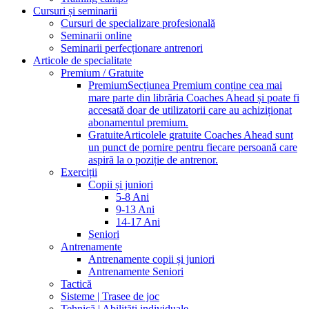
Cursuri și seminarii
Cursuri de specializare profesională
Seminarii online
Seminarii perfecționare antrenori
Articole de specialitate
Premium / Gratuite
Premium
Secțiunea Premium conține cea mai
mare parte din librăria Coaches Ahead și poate fi
accesată doar de utilizatorii care au achiziționat
abonamentul premium.
Gratuite
Articolele gratuite Coaches Ahead sunt
un punct de pornire pentru fiecare persoană care
aspiră la o poziție de antrenor.
Exerciții
Copii și juniori
5-8 Ani
9-13 Ani
14-17 Ani
Seniori
Antrenamente
Antrenamente copii și juniori
Antrenamente Seniori
Tactică
Sisteme | Trasee de joc
Tehnică | Abilități individuale