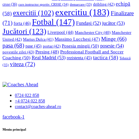
echipă
dribling
(42)
crsse
(36)
curs instructor sportiv. CRSSE
(34)
demarcare
(33)
exercitiu
(183)
exercitii
(102)
Finalizare
(58)
Fotbal
(147)
(71)
Fundași
(52)
jucător
(53)
forta
(46)
Jucători
(123)
Liverpool
(44)
Manchester
Manchester City
(40)
Minge
(66)
Massimo Lucchesi
(47)
United
(42)
Marius Dulca
(41)
pasa
(68)
Posesia mingii
(50)
posesie
(54)
pase
(45)
portar
(42)
Professional Football and Soccer
Presing
(48)
povestile zilei
(43)
tactica
(58)
Coaching
(50)
Real Madrid
(53)
rezistenta
(45)
Tehnică
viteza
(72)
(35)
0724 022 858
+4 0724 022 858
contact@coaches-ahead.ro
facebook-1
Meniu principal