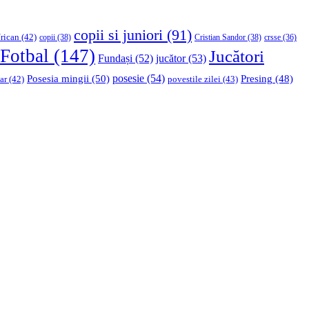
copii si juniori
(91)
rican
(42)
copii
(38)
Cristian Sandor
(38)
crsse
(36)
Fotbal
(147)
Jucători
Fundași
(52)
jucător
(53)
Posesia mingii
(50)
posesie
(54)
Presing
(48)
ar
(42)
povestile zilei
(43)