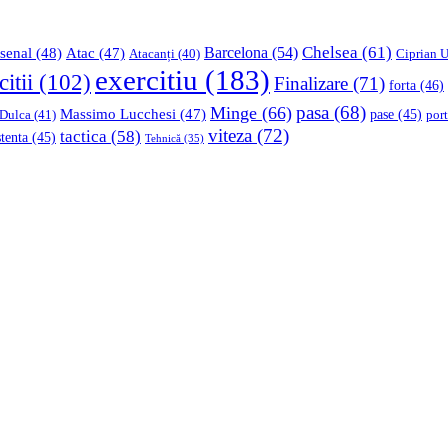
Chelsea
(61)
Barcelona
(54)
senal
(48)
Atac
(47)
Ciprian U
Atacanți
(40)
exercitiu
(183)
citii
(102)
Finalizare
(71)
forta
(46)
pasa
(68)
Minge
(66)
Massimo Lucchesi
(47)
 Dulca
(41)
pase
(45)
port
viteza
(72)
tactica
(58)
stenta
(45)
Tehnică
(35)