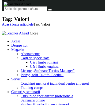
Tag: Valori
Acasă
Toate articolele
Tag: Valori
Close
Acasă
Despre noi
Magazin
Abonamente
Cărți de specialitate
Cărți limba română
Cărți limba engleza
Licențe „Software Tactics Manager”
Planșe, folii Taktifol Football
Servicii
Coaching-mentorat individual pentru antrenori
Training camps
Cursuri și seminarii
Cursuri de specializare profesională
Seminarii online
Seminarii perfecționare antrenori