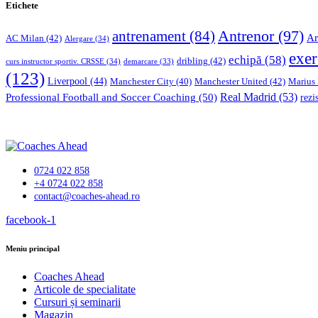
Etichete
Antrenor
(97)
antrenament
(84)
Ar
AC Milan
(42)
Alergare
(34)
exer
echipă
(58)
dribling
(42)
curs instructor sportiv. CRSSE
(34)
demarcare
(33)
(123)
Liverpool
(44)
Manchester United
(42)
Marius
Manchester City
(40)
Professional Football and Soccer Coaching
(50)
Real Madrid
(53)
rezi
0724 022 858
+4 0724 022 858
contact@coaches-ahead.ro
facebook-1
Meniu principal
Coaches Ahead
Articole de specialitate
Cursuri și seminarii
Magazin