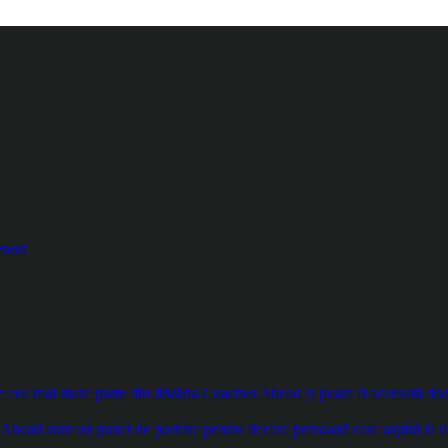
enori
ea mai mare parte din librăria Coaches Ahead și poate fi accesată doar d
Ahead sunt un punct de pornire pentru fiecare persoană care aspiră la o 