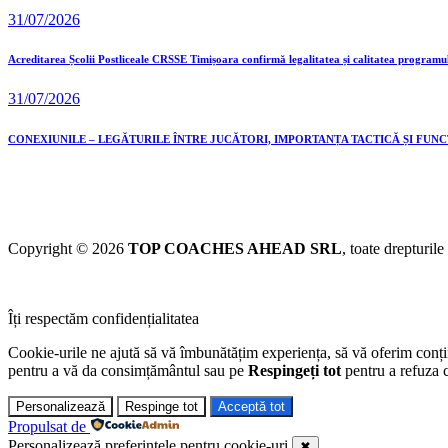
31/07/2026
Acreditarea Școlii Postliceale CRSSE Timișoara confirmă legalitatea și calitatea programu
31/07/2026
CONEXIUNILE – LEGĂTURILE ÎNTRE JUCĂTORI, IMPORTANȚA TACTICĂ ȘI FUN
Copyright © 2026
TOP COACHES AHEAD SRL
, toate drepturile
Îți respectăm confidențialitatea
Cookie-urile ne ajută să vă îmbunătățim experiența, să vă oferim conținu
pentru a vă da consimțământul sau pe
Respingeți tot
pentru a refuza c
Personalizează
Respinge tot
Acceptă tot
Propulsat de
Personalizează preferințele pentru cookie-uri
✖