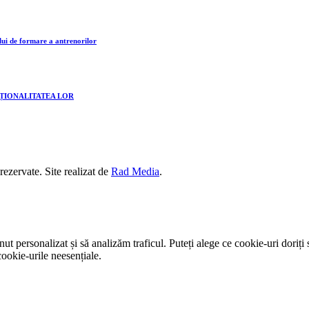
lui de formare a antrenorilor
CȚIONALITATEA LOR
 rezervate. Site realizat de
Rad Media
.
t personalizat și să analizăm traficul. Puteți alege ce cookie-uri doriți 
ookie-urile neesențiale.