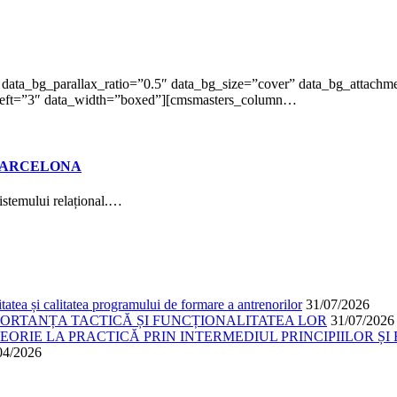
ta_bg_parallax_ratio=”0.5″ data_bg_size=”cover” data_bg_attachmen
g_left=”3″ data_width=”boxed”][cmsmasters_column…
 BARCELONA
istemului relațional.…
atea și calitatea programului de formare a antrenorilor
31/07/2026
PORTANȚA TACTICĂ ȘI FUNCȚIONALITATEA LOR
31/07/2026
ORIE LA PRACTICĂ PRIN INTERMEDIUL PRINCIPIILOR ȘI 
04/2026