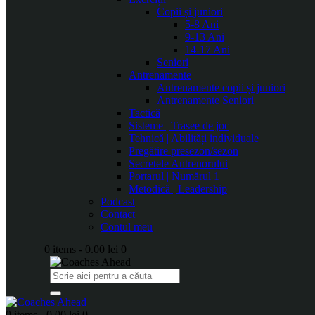
Copii și juniori
5-8 Ani
9-13 Ani
14-17 Ani
Seniori
Antrenamente
Antrenamente copii și juniori
Antrenamente Seniori
Tactică
Sisteme | Trasee de joc
Tehnică | Abilități individuale
Pregătire presezon/sezon
Secretele Antrenorului
Portarul | Numărul 1
Metodică | Leadership
Podcast
Contact
Contul meu
0 items
-
0.00 lei
0
0 items
-
0.00 lei
0