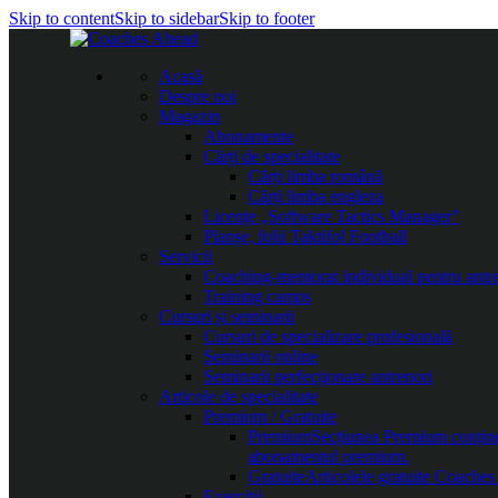
Skip to content
Skip to sidebar
Skip to footer
Acasă
Despre noi
Magazin
Abonamente
Cărți de specialitate
Cărți limba română
Cărți limba engleza
Licențe „Software Tactics Manager”
Planșe, folii Taktifol Football
Servicii
Coaching-mentorat individual pentru antr
Training camps
Cursuri și seminarii
Cursuri de specializare profesională
Seminarii online
Seminarii perfecționare antrenori
Articole de specialitate
Premium / Gratuite
Premium
Secțiunea Premium conține c
abonamentul premium.
Gratuite
Articolele gratuite Coaches 
Exerciții