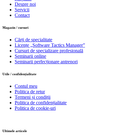
Despre noi
Servicii
Contact
Magazin / cursuri
Cărți de specialitate
Licențe „Software Tactics Manager”
Cursuri de specializare profesională
Seminarii online
Seminarii perfecționare antrenori
Utile / confidențialitate
Contul meu
Politica de retur
Termeni și condiții
Politica de confidențialitate
Politica de cookie-uri
Ultimele articole