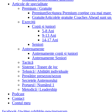
Articole de specialitate
Premium / Gratuite
Premium
Secțiunea Premium conține cea mai mare pa
Gratuite
Articolele gratuite Coaches Ahead sunt un p
Exerciții
Copii și juniori
5-8 Ani
9-13 Ani
14-17 Ani
Seniori
Antrenamente
Antrenamente copii și juniori
Antrenamente Seniori
Tactică
Sisteme | Trasee de joc
Tehnică | Abilități individuale
Pregătire presezon/sezon
Secretele Antrenorului
Portarul | Numărul 1
Metodică | Leadership
Podcast
Contact
Contul meu
facebook-1
twitter-x
dribble-new
instagram