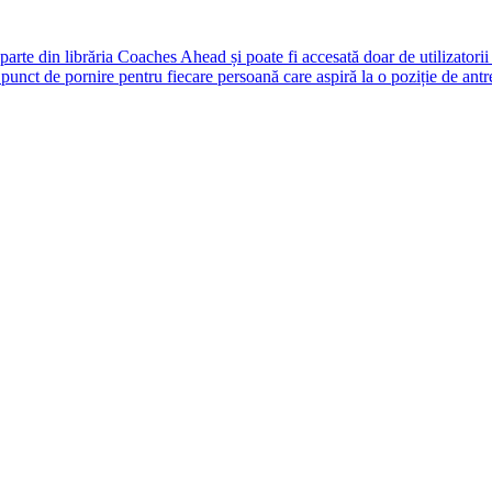
rte din librăria Coaches Ahead și poate fi accesată doar de utilizatori
unct de pornire pentru fiecare persoană care aspiră la o poziție de antr