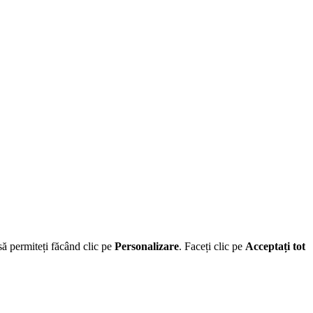
să permiteți făcând clic pe
Personalizare
. Faceți clic pe
Acceptați tot