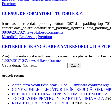
Premium
CURSUL DE FORMATORI – TUTORI F.R.F.
[cmsmasters_row data_padding_bottom=”50″ data_padding_top=”0″ da
center” data_color=”default” data_padding_right=”3″ data_paddin
08/09/2017
32
Views
0
Likes
0
Comments
Metodică | Leadership
Premium
CRITERIILE DE ANGAJARE A ANTRENORULUI LA FC
Angajarea antrenorilor în România, cu mici excepții, se face pe baza s
12/07/2017
103
Views
0
Likes
0
Comments
Caută după:
Articole recente
Acreditarea Școlii Postliceale CRSSE Timișoara confirmă legalit
CONEXIUNILE – LEGĂTURILE ÎNTRE JUCĂTORI, IM
PRESINGUL ULTRA-OFENSIV: CUM TRECEM DE LA TE
JOC CU ZONE PENTRU INTRARE DIN LINIA A-2-A
25/
REGRETE, LACRIMI ȘI DURERE
07/04/2026