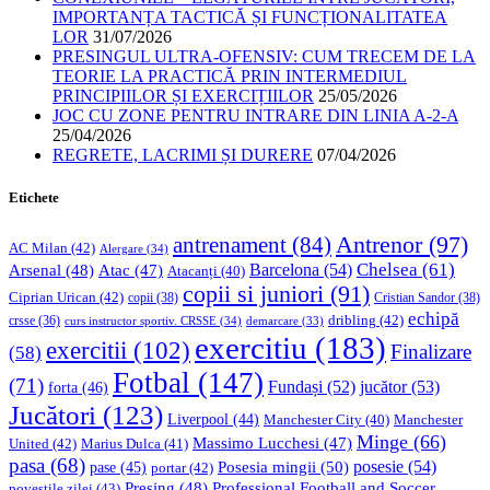
IMPORTANȚA TACTICĂ ȘI FUNCȚIONALITATEA
LOR
31/07/2026
PRESINGUL ULTRA-OFENSIV: CUM TRECEM DE LA
TEORIE LA PRACTICĂ PRIN INTERMEDIUL
PRINCIPIILOR ȘI EXERCIȚIILOR
25/05/2026
JOC CU ZONE PENTRU INTRARE DIN LINIA A-2-A
25/04/2026
REGRETE, LACRIMI ȘI DURERE
07/04/2026
Etichete
Antrenor
(97)
antrenament
(84)
AC Milan
(42)
Alergare
(34)
Chelsea
(61)
Barcelona
(54)
Arsenal
(48)
Atac
(47)
Atacanți
(40)
copii si juniori
(91)
Ciprian Urican
(42)
copii
(38)
Cristian Sandor
(38)
echipă
dribling
(42)
crsse
(36)
curs instructor sportiv. CRSSE
(34)
demarcare
(33)
exercitiu
(183)
exercitii
(102)
Finalizare
(58)
Fotbal
(147)
(71)
Fundași
(52)
jucător
(53)
forta
(46)
Jucători
(123)
Liverpool
(44)
Manchester
Manchester City
(40)
Minge
(66)
Massimo Lucchesi
(47)
United
(42)
Marius Dulca
(41)
pasa
(68)
Posesia mingii
(50)
posesie
(54)
pase
(45)
portar
(42)
Professional Football and Soccer
Presing
(48)
povestile zilei
(43)