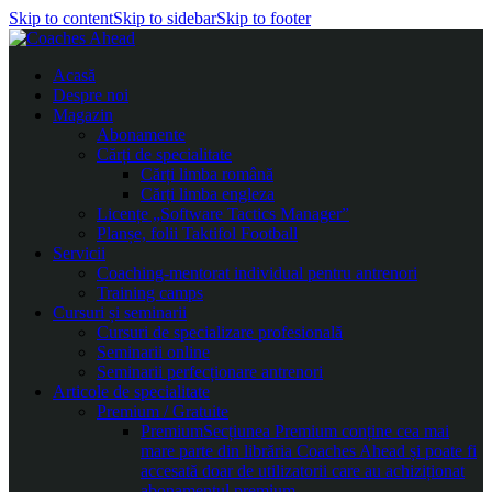
Skip to content
Skip to sidebar
Skip to footer
Acasă
Despre noi
Magazin
Abonamente
Cărți de specialitate
Cărți limba română
Cărți limba engleza
Licențe „Software Tactics Manager”
Planșe, folii Taktifol Football
Servicii
Coaching-mentorat individual pentru antrenori
Training camps
Cursuri și seminarii
Cursuri de specializare profesională
Seminarii online
Seminarii perfecționare antrenori
Articole de specialitate
Premium / Gratuite
Premium
Secțiunea Premium conține cea mai
mare parte din librăria Coaches Ahead și poate fi
accesată doar de utilizatorii care au achiziționat
abonamentul premium.