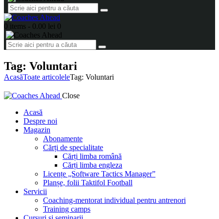
0 items
-
0.00 lei
0
Tag: Voluntari
Acasă
Toate articolele
Tag: Voluntari
Close
Acasă
Despre noi
Magazin
Abonamente
Cărți de specialitate
Cărți limba română
Cărți limba engleza
Licențe „Software Tactics Manager”
Planșe, folii Taktifol Football
Servicii
Coaching-mentorat individual pentru antrenori
Training camps
Cursuri și seminarii