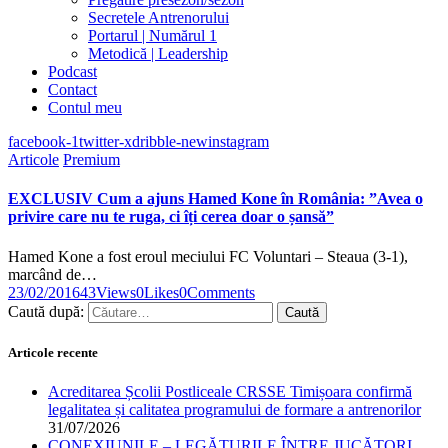
Secretele Antrenorului
Portarul | Numărul 1
Metodică | Leadership
Podcast
Contact
Contul meu
facebook-1
twitter-x
dribble-new
instagram
Articole
Premium
EXCLUSIV Cum a ajuns Hamed Kone în România: ”Avea o
privire care nu te ruga, ci îți cerea doar o șansă”
Hamed Kone a fost eroul meciului FC Voluntari – Steaua (3-1),
marcând de…
23/02/2016
43
Views
0
Likes
0
Comments
Caută după:
Articole recente
Acreditarea Școlii Postliceale CRSSE Timișoara confirmă
legalitatea și calitatea programului de formare a antrenorilor
31/07/2026
CONEXIUNILE – LEGĂTURILE ÎNTRE JUCĂTORI,