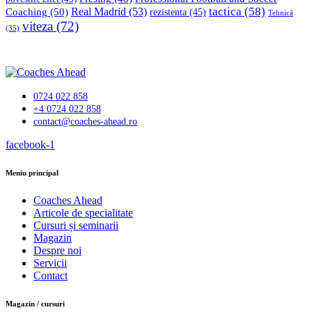
tactica
(58)
Coaching
(50)
Real Madrid
(53)
rezistenta
(45)
Tehnică
viteza
(72)
(35)
0724 022 858
+4 0724 022 858
contact@coaches-ahead.ro
facebook-1
Meniu principal
Coaches Ahead
Articole de specialitate
Cursuri și seminarii
Magazin
Despre noi
Servicii
Contact
Magazin / cursuri