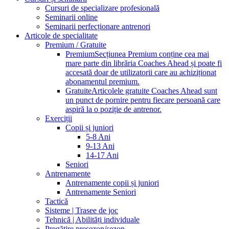
Cursuri de specializare profesională
Seminarii online
Seminarii perfecționare antrenori
Articole de specialitate
Premium / Gratuite
Premium
Secțiunea Premium conține cea mai
mare parte din librăria Coaches Ahead și poate fi
accesată doar de utilizatorii care au achiziționat
abonamentul premium.
Gratuite
Articolele gratuite Coaches Ahead sunt
un punct de pornire pentru fiecare persoană care
aspiră la o poziție de antrenor.
Exerciții
Copii și juniori
5-8 Ani
9-13 Ani
14-17 Ani
Seniori
Antrenamente
Antrenamente copii și juniori
Antrenamente Seniori
Tactică
Sisteme | Trasee de joc
Tehnică | Abilități individuale
Pregătire presezon/sezon