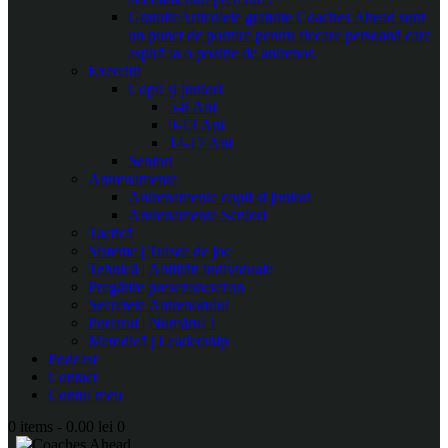
Gratuite
Articolele gratuite Coaches Ahead sunt
un punct de pornire pentru fiecare persoană care
aspiră la o poziție de antrenor.
Exerciții
Copii și juniori
5-8 Ani
9-13 Ani
14-17 Ani
Seniori
Antrenamente
Antrenamente copii și juniori
Antrenamente Seniori
Tactică
Sisteme | Trasee de joc
Tehnică | Abilități individuale
Pregătire presezon/sezon
Secretele Antrenorului
Portarul | Numărul 1
Metodică | Leadership
Podcast
Contact
Contul meu
0 items
-
0.00 lei
0