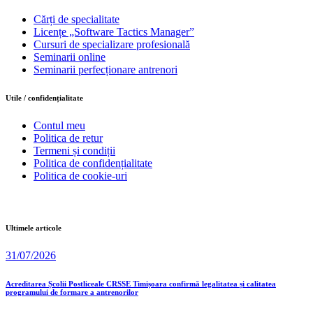
Cărți de specialitate
Licențe „Software Tactics Manager”
Cursuri de specializare profesională
Seminarii online
Seminarii perfecționare antrenori
Utile / confidențialitate
Contul meu
Politica de retur
Termeni și condiții
Politica de confidențialitate
Politica de cookie-uri
Ultimele articole
31/07/2026
Acreditarea Școlii Postliceale CRSSE Timișoara confirmă legalitatea și calitatea
programului de formare a antrenorilor