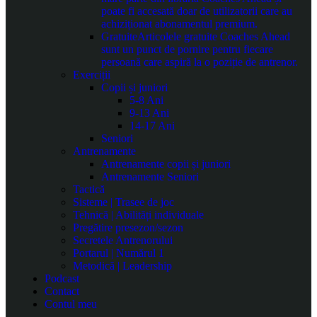
poate fi accesată doar de utilizatorii care au
achiziționat abonamentul premium.
Gratuite
Articolele gratuite Coaches Ahead
sunt un punct de pornire pentru fiecare
persoană care aspiră la o poziție de antrenor.
Exerciții
Copii și juniori
5-8 Ani
9-13 Ani
14-17 Ani
Seniori
Antrenamente
Antrenamente copii și juniori
Antrenamente Seniori
Tactică
Sisteme | Trasee de joc
Tehnică | Abilități individuale
Pregătire presezon/sezon
Secretele Antrenorului
Portarul | Numărul 1
Metodică | Leadership
Podcast
Contact
Contul meu