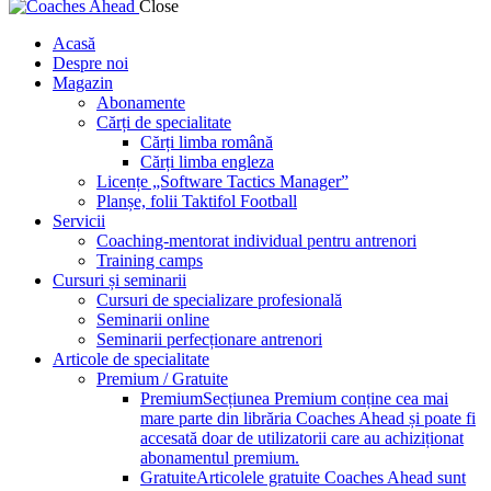
Close
Acasă
Despre noi
Magazin
Abonamente
Cărți de specialitate
Cărți limba română
Cărți limba engleza
Licențe „Software Tactics Manager”
Planșe, folii Taktifol Football
Servicii
Coaching-mentorat individual pentru antrenori
Training camps
Cursuri și seminarii
Cursuri de specializare profesională
Seminarii online
Seminarii perfecționare antrenori
Articole de specialitate
Premium / Gratuite
Premium
Secțiunea Premium conține cea mai
mare parte din librăria Coaches Ahead și poate fi
accesată doar de utilizatorii care au achiziționat
abonamentul premium.
Gratuite
Articolele gratuite Coaches Ahead sunt