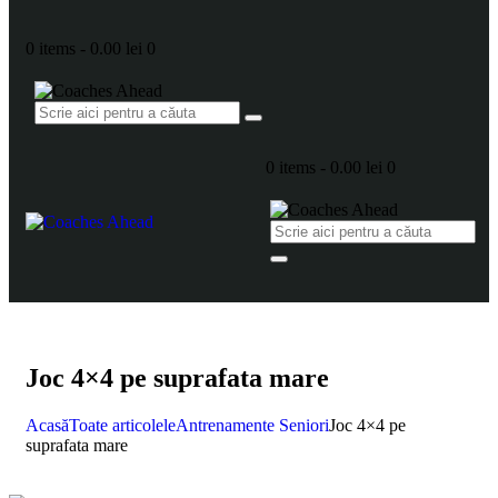
0 items
-
0.00 lei
0
0 items
-
0.00 lei
0
Joc 4×4 pe suprafata mare
Acasă
Toate articolele
Antrenamente Seniori
Joc 4×4 pe
suprafata mare