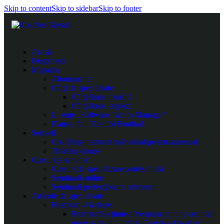
Skip to content
Skip to sidebar
Skip to footer
Acasă
Despre noi
Magazin
Abonamente
Cărți de specialitate
Cărți limba română
Cărți limba engleza
Licențe „Software Tactics Manager”
Planșe, folii Taktifol Football
Servicii
Coaching-mentorat individual pentru antrenori
Training camps
Cursuri și seminarii
Cursuri de specializare profesională
Seminarii online
Seminarii perfecționare antrenori
Articole de specialitate
Premium / Gratuite
Premium
Secțiunea Premium conține cea mai
mare parte din librăria Coaches Ahead și