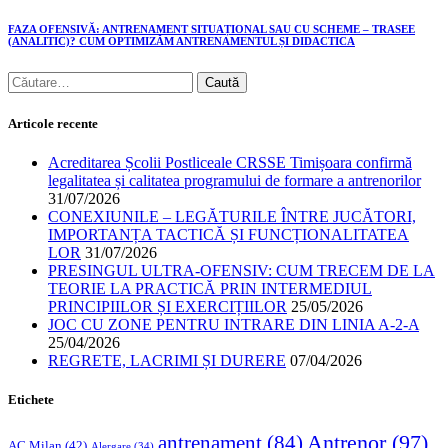
FAZA OFENSIVĂ: ANTRENAMENT SITUAȚIONAL SAU CU SCHEME – TRASEE
(ANALITIC)? CUM OPTIMIZĂM ANTRENAMENTUL ȘI DIDACTICA
Articole recente
Acreditarea Școlii Postliceale CRSSE Timișoara confirmă
legalitatea și calitatea programului de formare a antrenorilor
31/07/2026
CONEXIUNILE – LEGĂTURILE ÎNTRE JUCĂTORI,
IMPORTANȚA TACTICĂ ȘI FUNCȚIONALITATEA
LOR
31/07/2026
PRESINGUL ULTRA-OFENSIV: CUM TRECEM DE LA
TEORIE LA PRACTICĂ PRIN INTERMEDIUL
PRINCIPIILOR ȘI EXERCIȚIILOR
25/05/2026
JOC CU ZONE PENTRU INTRARE DIN LINIA A-2-A
25/04/2026
REGRETE, LACRIMI ȘI DURERE
07/04/2026
Etichete
Antrenor
(97)
antrenament
(84)
AC Milan
(42)
Alergare
(34)