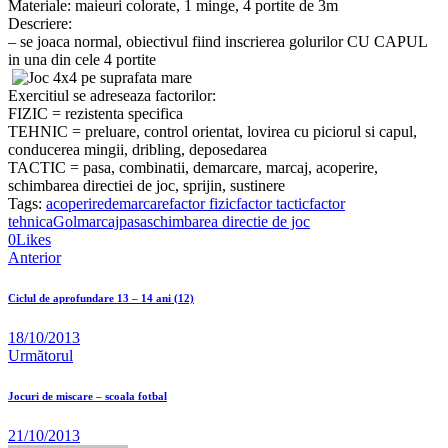
Materiale: maieuri colorate, 1 minge, 4 portite de 3m
Descriere:
– se joaca normal, obiectivul fiind inscrierea golurilor CU CAPUL
in una din cele 4 portite
Exercitiul se adreseaza factorilor:
FIZIC = rezistenta specifica
TEHNIC = preluare, control orientat, lovirea cu piciorul si capul,
conducerea mingii, dribling, deposedarea
TACTIC = pasa, combinatii, demarcare, marcaj, acoperire,
schimbarea directiei de joc, sprijin, sustinere
Tags:
acoperire
demarcare
factor fizic
factor tactic
factor
tehnica
Gol
marcaj
pasa
schimbarea directie de joc
0
Likes
Anterior
Ciclul de aprofundare 13 – 14 ani (12)
18/10/2013
Următorul
Jocuri de miscare – scoala fotbal
21/10/2013