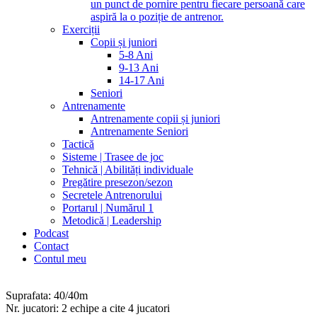
un punct de pornire pentru fiecare persoană care
aspiră la o poziție de antrenor.
Exerciții
Copii și juniori
5-8 Ani
9-13 Ani
14-17 Ani
Seniori
Antrenamente
Antrenamente copii și juniori
Antrenamente Seniori
Tactică
Sisteme | Trasee de joc
Tehnică | Abilități individuale
Pregătire presezon/sezon
Secretele Antrenorului
Portarul | Numărul 1
Metodică | Leadership
Podcast
Contact
Contul meu
Suprafata: 40/40m
Nr. jucatori: 2 echipe a cite 4 jucatori