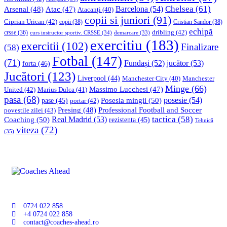
Chelsea
(61)
Barcelona
(54)
Arsenal
(48)
Atac
(47)
Atacanți
(40)
copii si juniori
(91)
Ciprian Urican
(42)
copii
(38)
Cristian Sandor
(38)
echipă
dribling
(42)
crsse
(36)
curs instructor sportiv. CRSSE
(34)
demarcare
(33)
exercitiu
(183)
exercitii
(102)
Finalizare
(58)
Fotbal
(147)
(71)
Fundași
(52)
jucător
(53)
forta
(46)
Jucători
(123)
Liverpool
(44)
Manchester
Manchester City
(40)
Minge
(66)
Massimo Lucchesi
(47)
United
(42)
Marius Dulca
(41)
pasa
(68)
Posesia mingii
(50)
posesie
(54)
pase
(45)
portar
(42)
Professional Football and Soccer
Presing
(48)
povestile zilei
(43)
tactica
(58)
Coaching
(50)
Real Madrid
(53)
rezistenta
(45)
Tehnică
viteza
(72)
(35)
0724 022 858
+4 0724 022 858
contact@coaches-ahead.ro