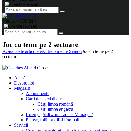
0 items
-
0.00 lei
0
Joc cu teme pe 2 sectoare
Acasă
Toate articolele
Antrenamente Seniori
Joc cu teme pe 2
sectoare
Close
Acasă
Despre noi
Magazin
Abonamente
Cărți de specialitate
Cărți limba română
Cărți limba engleza
Licențe „Software Tactics Manager”
Planșe, folii Taktifol Football
Servicii
Coaching-mentorat individual pentru antrenori