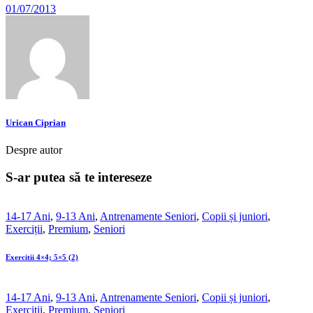
01/07/2013
Urican Ciprian
Despre autor
S-ar putea să te intereseze
14-17 Ani
,
9-13 Ani
,
Antrenamente Seniori
,
Copii și juniori
,
Exerciții
,
Premium
,
Seniori
Exercitii 4×4; 5×5 (2)
14-17 Ani
,
9-13 Ani
,
Antrenamente Seniori
,
Copii și juniori
,
Exerciții
,
Premium
,
Seniori