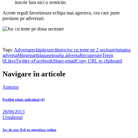
inscrie fara nici o restrictie.
Aceste reguli favorizeaza echipa mai agresiva, cea care pune
presiune pe adversari.
Tags:
Adversar
echipă
exercitiu
joc
joc cu teme pe 2 sectoare
jumatea
adversa
Minge
partida
pase
poarta adversa
Recuperare
Teren
0
Likes
Twitter-x
Facebook
Share-email
Copy URL to clipboard
Navigare în articole
Anterior
Profilul tehnic individual (4)
28/06/2013
Următorul
Joc de atac 8v6 pe suprafata redusa