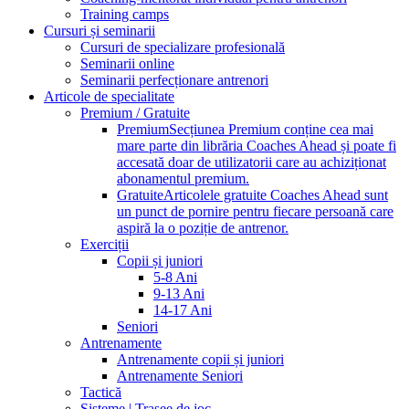
Training camps
Cursuri și seminarii
Cursuri de specializare profesională
Seminarii online
Seminarii perfecționare antrenori
Articole de specialitate
Premium / Gratuite
Premium
Secțiunea Premium conține cea mai
mare parte din librăria Coaches Ahead și poate fi
accesată doar de utilizatorii care au achiziționat
abonamentul premium.
Gratuite
Articolele gratuite Coaches Ahead sunt
un punct de pornire pentru fiecare persoană care
aspiră la o poziție de antrenor.
Exerciții
Copii și juniori
5-8 Ani
9-13 Ani
14-17 Ani
Seniori
Antrenamente
Antrenamente copii și juniori
Antrenamente Seniori
Tactică
Sisteme | Trasee de joc