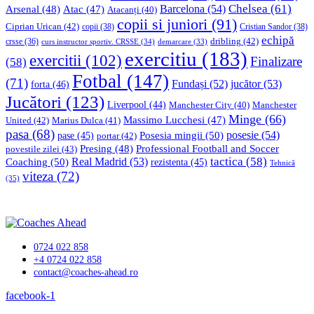
Chelsea
(61)
Barcelona
(54)
Arsenal
(48)
Atac
(47)
Atacanți
(40)
copii si juniori
(91)
Ciprian Urican
(42)
copii
(38)
Cristian Sandor
(38)
echipă
dribling
(42)
crsse
(36)
curs instructor sportiv. CRSSE
(34)
demarcare
(33)
exercitiu
(183)
exercitii
(102)
Finalizare
(58)
Fotbal
(147)
(71)
Fundași
(52)
jucător
(53)
forta
(46)
Jucători
(123)
Liverpool
(44)
Manchester
Manchester City
(40)
Minge
(66)
Massimo Lucchesi
(47)
United
(42)
Marius Dulca
(41)
pasa
(68)
Posesia mingii
(50)
posesie
(54)
pase
(45)
portar
(42)
Professional Football and Soccer
Presing
(48)
povestile zilei
(43)
tactica
(58)
Coaching
(50)
Real Madrid
(53)
rezistenta
(45)
Tehnică
viteza
(72)
(35)
0724 022 858
+4 0724 022 858
contact@coaches-ahead.ro
facebook-1