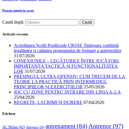
Posesia mingii in careu
Caută după:
Articole recente
Acreditarea Școlii Postliceale CRSSE Timișoara confirmă
legalitatea și calitatea programului de formare a antrenorilor
31/07/2026
CONEXIUNILE – LEGĂTURILE ÎNTRE JUCĂTORI,
IMPORTANȚA TACTICĂ ȘI FUNCȚIONALITATEA
LOR
31/07/2026
PRESINGUL ULTRA-OFENSIV: CUM TRECEM DE LA
TEORIE LA PRACTICĂ PRIN INTERMEDIUL
PRINCIPIILOR ȘI EXERCIȚIILOR
25/05/2026
JOC CU ZONE PENTRU INTRARE DIN LINIA A-2-A
25/04/2026
REGRETE, LACRIMI ȘI DURERE
07/04/2026
Etichete
Antrenor
(97)
antrenament
(84)
AC Milan
(42)
Alergare
(34)