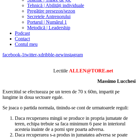
Tehnică | Abilități individuale
Pregătire presezon/sezon
Secretele Antrenorului
Portarul | Numărul 1
Metodică | Leadership
Podcast
Contact
Contul meu
facebook-1
twitter-x
dribble-new
instagram
Lectiile
ALLEN@TORE.net
Massimo Lucchesi
Exercitiul se efectueaza pe un teren de 70 x 60m, impartit pe
lungime in doua sectoare egale.
Se joaca o partida normala, tinindu-se cont de urmatoarele reguli:
Daca recuperarea mingii se produce in propria jumatate de
teren, echipa trebuie sa faca minimum 6 pase in interiorul
acesteia inainte de a porni spre poarta adversa.
Daca recuperarea s-a produs in jumatatea adversa se poate