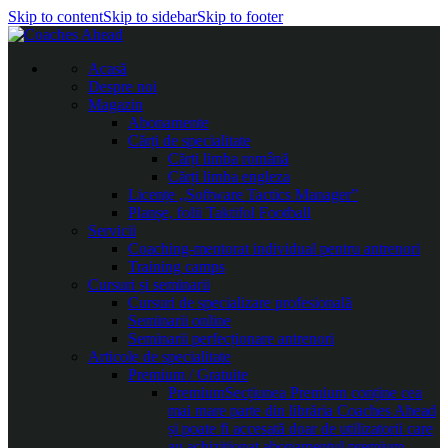
Skip to content
Skip to sidebar
Skip to footer
Acasă
Despre noi
Magazin
Abonamente
Cărți de specialitate
Cărți limba română
Cărți limba engleza
Licențe „Software Tactics Manager”
Planșe, folii Taktifol Football
Servicii
Coaching-mentorat individual pentru antrenori
Training camps
Cursuri și seminarii
Cursuri de specializare profesională
Seminarii online
Seminarii perfecționare antrenori
Articole de specialitate
Premium / Gratuite
Premium
Secțiunea Premium conține cea
mai mare parte din librăria Coaches Ahead
și poate fi accesată doar de utilizatorii care
au achiziționat abonamentul premium.