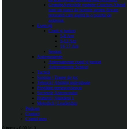
Gratuite
Articolele gratuite Coaches Ahead
sunt un punct de pornire pentru fiecare
persoană care aspiră la o poziție de
antrenor.
Exerciții
Copii și juniori
5-8 Ani
9-13 Ani
14-17 Ani
Seniori
Antrenamente
Antrenamente copii și juniori
Antrenamente Seniori
Tactică
Sisteme | Trasee de joc
Tehnică | Abilități individuale
Pregătire presezon/sezon
Secretele Antrenorului
Portarul | Numărul 1
Metodică | Leadership
Podcast
Contact
Contul meu
0 items
-
0.00 lei
0