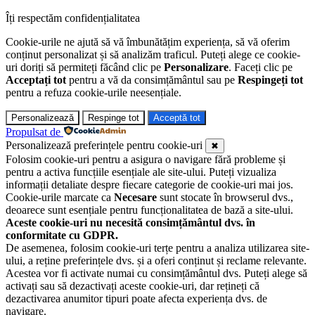
Îți respectăm confidențialitatea
Cookie-urile ne ajută să vă îmbunătățim experiența, să vă oferim
conținut personalizat și să analizăm traficul. Puteți alege ce cookie-
uri doriți să permiteți făcând clic pe
Personalizare
. Faceți clic pe
Acceptați tot
pentru a vă da consimțământul sau pe
Respingeți tot
pentru a refuza cookie-urile neesențiale.
Personalizează
Respinge tot
Acceptă tot
Propulsat de
Personalizează preferințele pentru cookie-uri
✖
Folosim cookie-uri pentru a asigura o navigare fără probleme și
pentru a activa funcțiile esențiale ale site-ului. Puteți vizualiza
informații detaliate despre fiecare categorie de cookie-uri mai jos.
Cookie-urile marcate ca
Necesare
sunt stocate în browserul dvs.,
deoarece sunt esențiale pentru funcționalitatea de bază a site-ului.
Aceste cookie-uri nu necesită consimțământul dvs. în
conformitate cu GDPR.
De asemenea, folosim cookie-uri terțe pentru a analiza utilizarea site-
ului, a reține preferințele dvs. și a oferi conținut și reclame relevante.
Acestea vor fi activate numai cu consimțământul dvs. Puteți alege să
activați sau să dezactivați aceste cookie-uri, dar rețineți că
dezactivarea anumitor tipuri poate afecta experiența dvs. de
navigare.