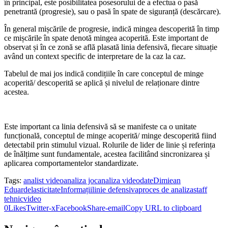
în principal, este posibilitatea posesorului de a efectua o pasă
penetrantă (progresie), sau o pasă în spate de siguranță (descărcare).
În general mișcările de progresie, indică mingea descoperită în timp
ce mișcările în spate denotă mingea acoperită. Este important de
observat și în ce zonă se află plasată linia defensivă, fiecare situație
având un context specific de interpretare de la caz la caz.
Tabelul de mai jos indică condițiile în care conceptul de minge
acoperită/ descoperită se aplică și nivelul de relaționare dintre
acestea.
Este important ca linia defensivă să se manifeste ca o unitate
funcțională, conceptul de minge acoperită/ minge descoperită fiind
detectabil prin stimulul vizual. Rolurile de lider de linie și referința
de înălțime sunt fundamentale, acestea facilitând sincronizarea și
aplicarea comportamentelor standardizate.
Tags:
analist video
analiza joc
analiza video
date
Dimiean
Eduard
elasticitate
Informații
linie defensiva
proces de analiza
staff
tehnicvideo
0
Likes
Twitter-x
Facebook
Share-email
Copy URL to clipboard