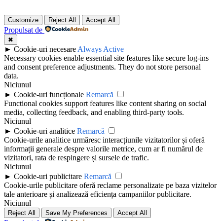
Customize
Reject All
Accept All
Propulsat de
✖
►
Cookie-uri necesare
Always Active
Necessary cookies enable essential site features like secure log-ins
and consent preference adjustments. They do not store personal
data.
Niciunul
►
Cookie-uri funcționale
Remarcă
Functional cookies support features like content sharing on social
media, collecting feedback, and enabling third-party tools.
Niciunul
►
Cookie-uri analitice
Remarcă
Cookie-urile analitice urmăresc interacțiunile vizitatorilor și oferă
informații generale despre valorile metrice, cum ar fi numărul de
vizitatori, rata de respingere și sursele de trafic.
Niciunul
►
Cookie-uri publicitare
Remarcă
Cookie-urile publicitare oferă reclame personalizate pe baza vizitelor
tale anterioare și analizează eficiența campaniilor publicitare.
Niciunul
Reject All
Save My Preferences
Accept All