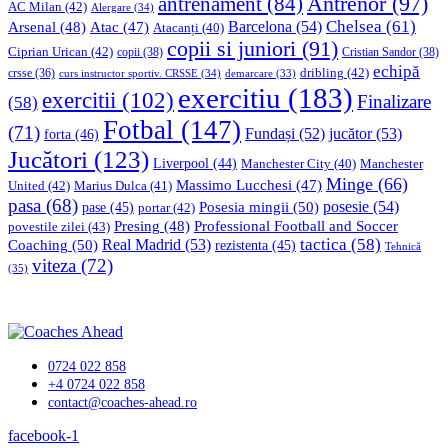
Antrenor
(97)
antrenament
(84)
AC Milan
(42)
Alergare
(34)
Chelsea
(61)
Barcelona
(54)
Arsenal
(48)
Atac
(47)
Atacanți
(40)
copii si juniori
(91)
Ciprian Urican
(42)
copii
(38)
Cristian Sandor
(38)
echipă
dribling
(42)
crsse
(36)
curs instructor sportiv. CRSSE
(34)
demarcare
(33)
exercitiu
(183)
exercitii
(102)
Finalizare
(58)
Fotbal
(147)
(71)
Fundași
(52)
jucător
(53)
forta
(46)
Jucători
(123)
Liverpool
(44)
Manchester
Manchester City
(40)
Minge
(66)
Massimo Lucchesi
(47)
United
(42)
Marius Dulca
(41)
pasa
(68)
Posesia mingii
(50)
posesie
(54)
pase
(45)
portar
(42)
Professional Football and Soccer
Presing
(48)
povestile zilei
(43)
tactica
(58)
Coaching
(50)
Real Madrid
(53)
rezistenta
(45)
Tehnică
viteza
(72)
(35)
0724 022 858
+4 0724 022 858
contact@coaches-ahead.ro
facebook-1