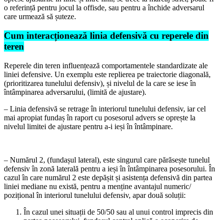
o referință pentru jocul la offisde, sau pentru a închide adversarul
care urmează să șuteze.
Cum interacționează linia defensivă cu reperele din
teren
Reperele din teren influențează comportamentele standardizate ale
liniei defensive. Un exemplu este replierea pe traiectorie diagonală,
(prioritizarea tunelului defensiv), și nivelul de la care se iese în
întâmpinarea adversarului, (limită de ajustare).
– Linia defensivă se retrage în interiorul tunelului defensiv, iar cel
mai apropiat fundaș în raport cu posesorul advers se oprește la
nivelul limitei de ajustare pentru a-i ieși în întâmpinare.
– Numărul 2, (fundașul lateral), este singurul care părăsește tunelul
defensiv în zonă laterală pentru a ieși în întâmpinarea posesorului. În
cazul în care numărul 2 este depășit și asistența defensivă din partea
liniei mediane nu există, pentru a menține avantajul numeric/
pozițional în interiorul tunelului defensiv, apar două soluții:
În cazul unei situații de 50/50 sau al unui control imprecis din