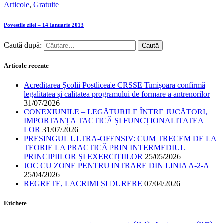
Articole
,
Gratuite
Povestile zilei – 14 Ianuarie 2013
Caută după:
Articole recente
Acreditarea Școlii Postliceale CRSSE Timișoara confirmă
legalitatea și calitatea programului de formare a antrenorilor
31/07/2026
CONEXIUNILE – LEGĂTURILE ÎNTRE JUCĂTORI,
IMPORTANȚA TACTICĂ ȘI FUNCȚIONALITATEA
LOR
31/07/2026
PRESINGUL ULTRA-OFENSIV: CUM TRECEM DE LA
TEORIE LA PRACTICĂ PRIN INTERMEDIUL
PRINCIPIILOR ȘI EXERCIȚIILOR
25/05/2026
JOC CU ZONE PENTRU INTRARE DIN LINIA A-2-A
25/04/2026
REGRETE, LACRIMI ȘI DURERE
07/04/2026
Etichete