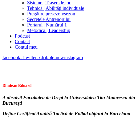
Sisteme | Trasee de joc
Tehnică | Abilități individuale
Pregătire presezon/sezon
Secretele Antrenorului
Portarul | Numărul 1
Metodică | Leadership
Podcast
Contact
Contul meu
facebook-1
twitter-x
dribble-new
instagram
Dimiean Eduard
A absolvit Facultatea de Drept la Universitatea Titu Maiorescu din
București
Deține Certificat Analiză Tactică de Fotbal obținut la Barcelona