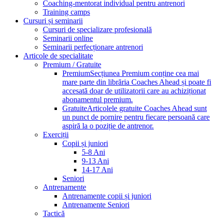
Coaching-mentorat individual pentru antrenori
Training camps
Cursuri și seminarii
Cursuri de specializare profesională
Seminarii online
Seminarii perfecționare antrenori
Articole de specialitate
Premium / Gratuite
Premium
Secțiunea Premium conține cea mai
mare parte din librăria Coaches Ahead și poate fi
accesată doar de utilizatorii care au achiziționat
abonamentul premium.
Gratuite
Articolele gratuite Coaches Ahead sunt
un punct de pornire pentru fiecare persoană care
aspiră la o poziție de antrenor.
Exerciții
Copii și juniori
5-8 Ani
9-13 Ani
14-17 Ani
Seniori
Antrenamente
Antrenamente copii și juniori
Antrenamente Seniori
Tactică