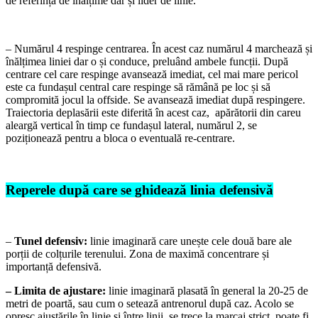
de referință de înălțime dar și lider de linie.
– Numărul 4 respinge centrarea. În acest caz numărul 4 marchează și
înălțimea liniei dar o și conduce, preluând ambele funcții. După
centrare cel care respinge avansează imediat, cel mai mare pericol
este ca fundașul central care respinge să rămână pe loc și să
compromită jocul la offside. Se avansează imediat după respingere.
Traiectoria deplasării este diferită în acest caz, apărătorii din careu
aleargă vertical în timp ce fundașul lateral, numărul 2, se
poziționează pentru a bloca o eventuală re-centrare.
Reperele după care se ghidează linia defensivă
–
Tunel defensiv:
linie imaginară care unește cele două bare ale
porții de colțurile terenului. Zona de maximă concentrare și
importanță defensivă.
– Limita de ajustare:
linie imaginară plasată în general la 20-25 de
metri de poartă, sau cum o setează antrenorul după caz. Acolo se
opresc ajustările în linie și între linii, se trece la marcaj strict, poate fi