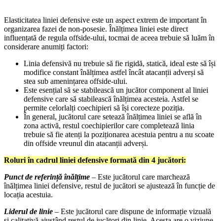
Elasticitatea liniei defensive este un aspect extrem de important în
organizarea fazei de non-posesie. Înălțimea liniei este direct
influențată de regula offside-ului, tocmai de aceea trebuie să luăm în
considerare anumiți factori:
Linia defensivă nu trebuie să fie rigidă, statică, ideal este să își
modifice constant înălțimea astfel încât atacanții adverși să
stea sub amenințarea offside-ului.
Este esențial să se stabilească un jucător component al liniei
defensive care să stabilească înălțimea acesteia. Astfel se
permite celorlalți coechipieri să își corecteze poziția.
În general, jucătorul care setează înălțimea liniei se află în
zona activă, restul coechipierilor care completează linia
trebuie să fie atenți la poziționarea acestuia pentru a nu scoate
din offside vreunul din atacanții adverși.
Roluri în cadrul liniei defensive formată din 4 jucători:
Punct de referință înălțime
– Este jucătorul care marchează
înălțimea liniei defensive, restul de jucători se ajustează în funcție de
locația acestuia.
Liderul de linie
– Este jucătorul care dispune de informație vizuală
și calitativă ajustând restul de jucători din linie. Acesta are o viziune