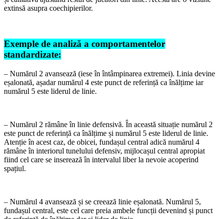
extinsă asupra coechipierilor.
Exemple de analiză a comportamentelor
standardizate:
– Numărul 2 avansează (iese în întâmpinarea extremei). Linia devine
eșalonată, așadar numărul 4 este punct de referință ca înălțime iar
numărul 5 este liderul de linie.
– Numărul 2 rămâne în linie defensivă. În această situație numărul 2
este punct de referință ca înălțime și numărul 5 este liderul de linie.
Atenție în acest caz, de obicei, fundașul central adică numărul 4
rămâne în interiorul tunelului defensiv, mijlocașul central apropiat
fiind cel care se inserează în intervalul liber la nevoie acoperind
spațiul.
– Numărul 4 avansează și se creează linie eșalonată. Numărul 5,
fundașul central, este cel care preia ambele funcții devenind și punct