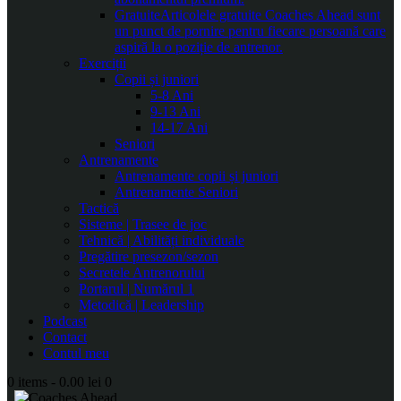
Gratuite
Articolele gratuite Coaches Ahead sunt
un punct de pornire pentru fiecare persoană care
aspiră la o poziție de antrenor.
Exerciții
Copii și juniori
5-8 Ani
9-13 Ani
14-17 Ani
Seniori
Antrenamente
Antrenamente copii și juniori
Antrenamente Seniori
Tactică
Sisteme | Trasee de joc
Tehnică | Abilități individuale
Pregătire presezon/sezon
Secretele Antrenorului
Portarul | Numărul 1
Metodică | Leadership
Podcast
Contact
Contul meu
0 items
-
0.00 lei
0