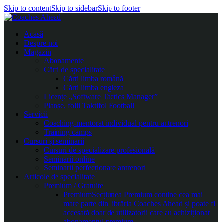
Skip to content
Skip to sidebar
Skip to footer
Acasă
Despre noi
Magazin
Abonamente
Cărți de specialitate
Cărți limba română
Cărți limba engleza
Licențe „Software Tactics Manager”
Planșe, folii Taktifol Football
Servicii
Coaching-mentorat individual pentru antrenori
Training camps
Cursuri și seminarii
Cursuri de specializare profesională
Seminarii online
Seminarii perfecționare antrenori
Articole de specialitate
Premium / Gratuite
Premium
Secțiunea Premium conține cea mai
mare parte din librăria Coaches Ahead și poate fi
accesată doar de utilizatorii care au achiziționat
abonamentul premium.