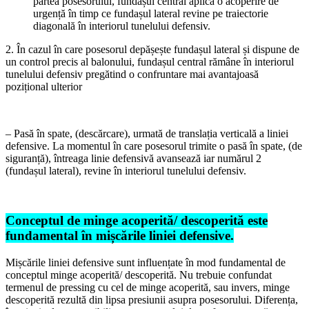
partea posesorului, fundașul central aplică o acoperire de
urgență în timp ce fundașul lateral revine pe traiectorie
diagonală în interiorul tunelului defensiv.
2. În cazul în care posesorul depășește fundașul lateral și dispune de
un control precis al balonului, fundașul central rămâne în interiorul
tunelului defensiv pregătind o confruntare mai avantajoasă
pozițional ulterior
– Pasă în spate, (descărcare), urmată de translația verticală a liniei
defensive. La momentul în care posesorul trimite o pasă în spate, (de
siguranță), întreaga linie defensivă avansează iar numărul 2
(fundașul lateral), revine în interiorul tunelului defensiv.
Conceptul de minge acoperită/ descoperită este
fundamental în mișcările liniei defensive.
Mișcările liniei defensive sunt influențate în mod fundamental de
conceptul minge acoperită/ descoperită. Nu trebuie confundat
termenul de pressing cu cel de minge acoperită, sau invers, minge
descoperită rezultă din lipsa presiunii asupra posesorului. Diferența,