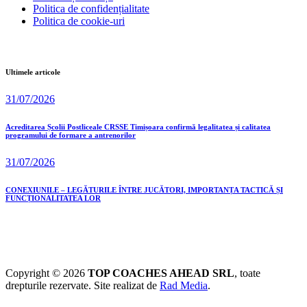
Politica de confidențialitate
Politica de cookie-uri
Ultimele articole
31/07/2026
Acreditarea Școlii Postliceale CRSSE Timișoara confirmă legalitatea și calitatea
programului de formare a antrenorilor
31/07/2026
CONEXIUNILE – LEGĂTURILE ÎNTRE JUCĂTORI, IMPORTANȚA TACTICĂ ȘI
FUNCȚIONALITATEA LOR
Copyright © 2026
TOP COACHES AHEAD SRL
, toate
drepturile rezervate. Site realizat de
Rad Media
.