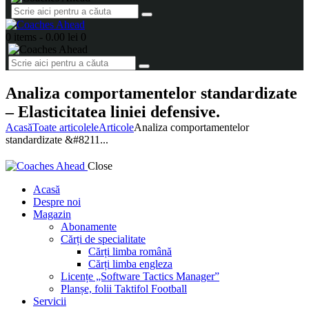
0 items
-
0.00 lei
0
Analiza comportamentelor standardizate
– Elasticitatea liniei defensive.
Acasă
Toate articolele
Articole
Analiza comportamentelor
standardizate &#8211...
Close
Acasă
Despre noi
Magazin
Abonamente
Cărți de specialitate
Cărți limba română
Cărți limba engleza
Licențe „Software Tactics Manager”
Planșe, folii Taktifol Football
Servicii