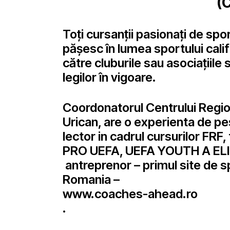
(
Toți cursanții pasionați de spo
pășesc în lumea sportului califi
către cluburile sau asociațiile
legilor în vigoare.
Coordonatorul Centrului Regio
Urican, are o experienta de pes
lector in cadrul cursurilor FRF,
PRO UEFA, UEFA YOUTH A ELI
antreprenor – primul site de spe
Romania –
www.coaches-ahead.ro
.