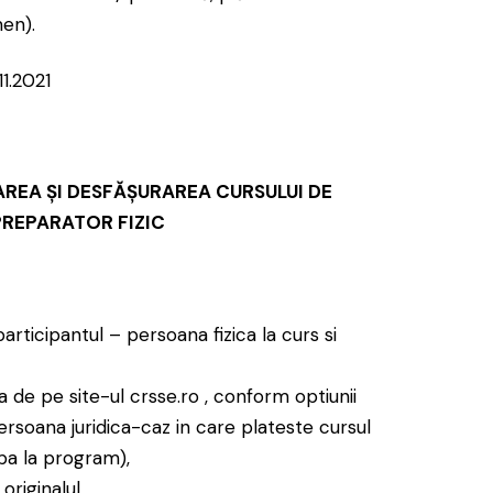
men).
11.2021
AREA ŞI DESFĂŞURAREA CURSULUI DE
PREPARATOR FIZIC
rticipantul – persoana fizica la curs si
a de pe site-ul
crsse.ro
, conform optiunii
soana juridica-caz in care plateste cursul
pa la program),
originalul,