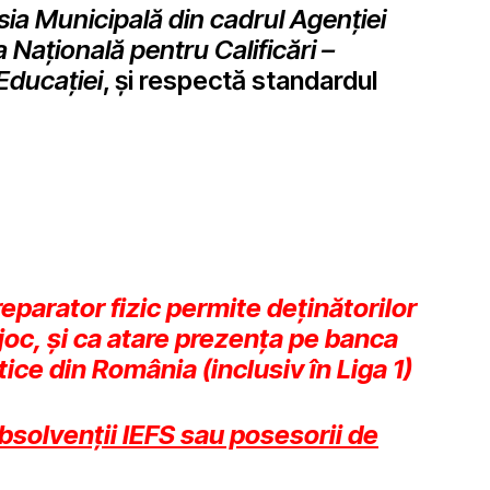
ia Municipală din cadrul Agenţiei
a Naţională pentru Calificări –
 Educaţiei
, şi respectă standardul
eparator fizic permite deținătorilor
 joc, și ca atare prezența pe banca
stice din România (inclusiv în Liga 1)
absolvenții IEFS sau posesorii de