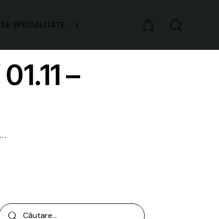
 DE SPECIALITATE
0
1.11 –
..