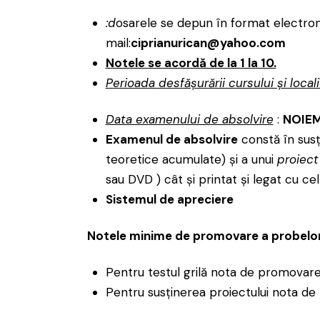
:d
osarele se depun în format electro
mail:
ciprianurican@yahoo.com
Notele se acordă de la 1 la 10.
Perioada desfăşurării cursului şi local
Data examenului de absolvire
:
NOIEM
Examenul de absolvire
constă în susţ
teoretice acumulate) şi a unui
proiect
sau DVD ) cât şi printat şi legat cu cel
Sistemul de apreciere
Notele minime de promovare a probelo
Pentru testul grilă nota de promovare
Pentru susţinerea proiectului nota de