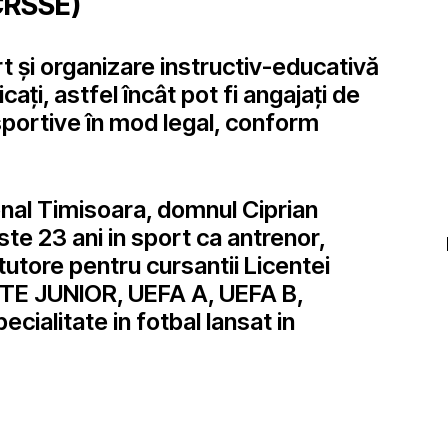
CRSSE)
rt și organizare instructiv-educativă
cați, astfel încât pot fi angajați de
 sportive în mod legal, conform
nal Timisoara, domnul Ciprian
te 23 ani in sport ca antrenor,
 tutore pentru cursantii Licentei
TE JUNIOR, UEFA A, UEFA B,
cialitate in fotbal lansat in