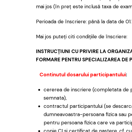
mai jos (în preț este inclusă taxa de exa
Perioada de înscriere: până la data de 01.
Mai jos puteți citi condițiile de înscriere:
INSTRUCŢIUNI CU PRIVIRE LA ORGANIZ
FORMARE PENTRU SPECIALIZAREA DE 
C
ontinutul dosarului participantului
:
cererea de inscriere (completata de pa
semnata),
contractul participantului (se descarc
dumneavoastra-persoana fizica sau per
pentru persoana fizica care va partici
copie CI si certificat de nastere, cf. cu 