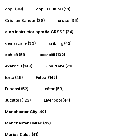
copii
(38)
copii si juniori
(91)
Cristian Sandor
(38)
crsse
(36)
curs instructor sportiv. CRSSE
(34)
demarcare
(33)
dribling
(42)
echipă
(58)
exercitii
(102)
exercitiu
(183)
Finalizare
(71)
forta
(46)
Fotbal
(147)
Fundași
(52)
jucător
(53)
Jucători
(123)
Liverpool
(44)
Manchester City
(40)
Manchester United
(42)
Marius Dulca
(41)