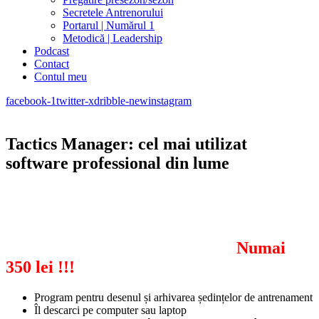
Secretele Antrenorului
Portarul | Numărul 1
Metodică | Leadership
Podcast
Contact
Contul meu
facebook-1
twitter-x
dribble-new
instagram
Tactics Manager
: cel mai utilizat
software professional din lume
Numai
350 lei
!!!
Program pentru desenul și arhivarea ședințelor de antrenament
Îl descarci pe computer sau laptop