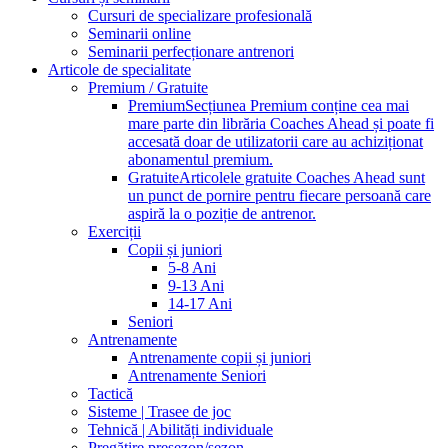
Cursuri de specializare profesională
Seminarii online
Seminarii perfecționare antrenori
Articole de specialitate
Premium / Gratuite
Premium
Secțiunea Premium conține cea mai
mare parte din librăria Coaches Ahead și poate fi
accesată doar de utilizatorii care au achiziționat
abonamentul premium.
Gratuite
Articolele gratuite Coaches Ahead sunt
un punct de pornire pentru fiecare persoană care
aspiră la o poziție de antrenor.
Exerciții
Copii și juniori
5-8 Ani
9-13 Ani
14-17 Ani
Seniori
Antrenamente
Antrenamente copii și juniori
Antrenamente Seniori
Tactică
Sisteme | Trasee de joc
Tehnică | Abilități individuale
Pregătire presezon/sezon