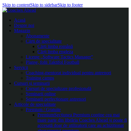
Skip to content
Skip to sidebar
Skip to footer
Acasă
Despre noi
Magazin
Abonamente
Cărți de specialitate
Cărți limba română
Cărți limba engleza
Licențe „Software Tactics Manager”
Planșe, folii Taktifol Football
Servicii
Coaching-mentorat individual pentru antrenori
Training camps
Cursuri și seminarii
Cursuri de specializare profesională
Seminarii online
Seminarii perfecționare antrenori
Articole de specialitate
Premium / Gratuite
Premium
Secțiunea Premium conține cea mai
mare parte din librăria Coaches Ahead și poate fi
accesată doar de utilizatorii care au achiziționat
abonamentul premium.