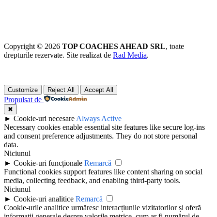
Copyright © 2026
TOP COACHES AHEAD SRL
, toate
drepturile rezervate. Site realizat de
Rad Media
.
Customize
Reject All
Accept All
Propulsat de
✖
►
Cookie-uri necesare
Always Active
Necessary cookies enable essential site features like secure log-ins
and consent preference adjustments. They do not store personal
data.
Niciunul
►
Cookie-uri funcționale
Remarcă
Functional cookies support features like content sharing on social
media, collecting feedback, and enabling third-party tools.
Niciunul
►
Cookie-uri analitice
Remarcă
Cookie-urile analitice urmăresc interacțiunile vizitatorilor și oferă
informații generale despre valorile metrice, cum ar fi numărul de