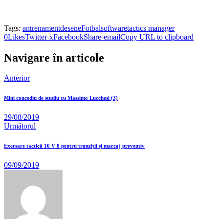
Tags:
antrenament
desene
Fotbal
software
tactics manager
0
Likes
Twitter-x
Facebook
Share-email
Copy URL to clipboard
Navigare în articole
Anterior
Mini concediu de studiu cu Massimo Lucchesi (3)
29/08/2019
Următorul
Exersare tactică 10 V 8 pentru tranziții și marcaj preventiv
09/09/2019