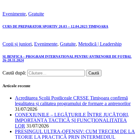
Evenimente
,
Gratuite
CURS DE PREPARATOR SPORTIV 20.03 – 12.04.2023 TIMIȘOARA
Copii și juniori
,
Evenimente
,
Gratuite
,
Metodică | Leadership
SL BENFICA – PROGRAM INTERNAȚIONAL PENTRU ANTRENORII DE FOTBAL
26-28.11.2024
Caută după:
Articole recente
Acreditarea Școlii Postliceale CRSSE Timișoara confirmă
legalitatea și calitatea programului de formare a antrenorilor
31/07/2026
CONEXIUNILE – LEGĂTURILE ÎNTRE JUCĂTORI,
IMPORTANȚA TACTICĂ ȘI FUNCȚIONALITATEA
LOR
31/07/2026
PRESINGUL ULTRA-OFENSIV: CUM TRECEM DE LA
TEORIE LA PRACTICĂ PRIN INTERMEDIUL