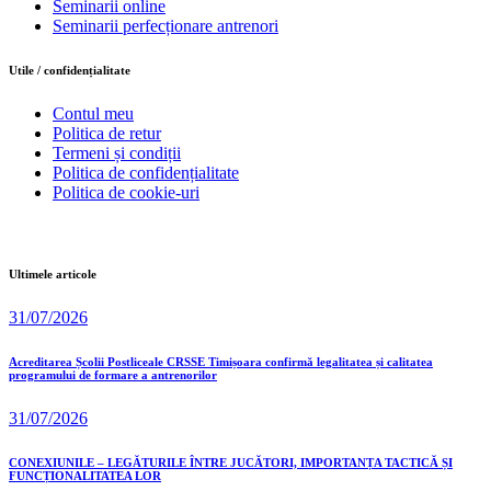
Seminarii online
Seminarii perfecționare antrenori
Utile / confidențialitate
Contul meu
Politica de retur
Termeni și condiții
Politica de confidențialitate
Politica de cookie-uri
Ultimele articole
31/07/2026
Acreditarea Școlii Postliceale CRSSE Timișoara confirmă legalitatea și calitatea
programului de formare a antrenorilor
31/07/2026
CONEXIUNILE – LEGĂTURILE ÎNTRE JUCĂTORI, IMPORTANȚA TACTICĂ ȘI
FUNCȚIONALITATEA LOR