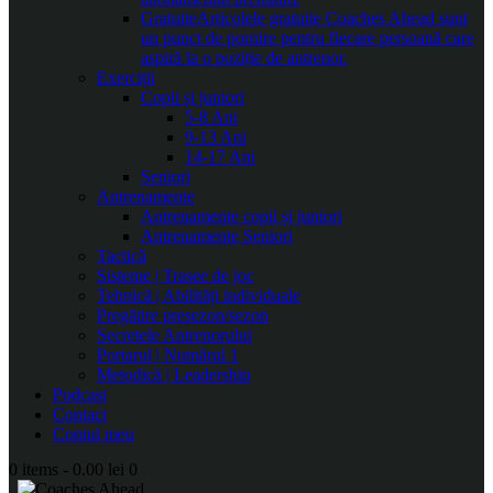
Gratuite
Articolele gratuite Coaches Ahead sunt
un punct de pornire pentru fiecare persoană care
aspiră la o poziție de antrenor.
Exerciții
Copii și juniori
5-8 Ani
9-13 Ani
14-17 Ani
Seniori
Antrenamente
Antrenamente copii și juniori
Antrenamente Seniori
Tactică
Sisteme | Trasee de joc
Tehnică | Abilități individuale
Pregătire presezon/sezon
Secretele Antrenorului
Portarul | Numărul 1
Metodică | Leadership
Podcast
Contact
Contul meu
0 items
-
0.00 lei
0