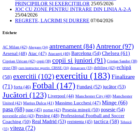
PRINCIPIILOR ȘI EXERCIȚIILOR
25/05/2026
JOC CU ZONE PENTRU INTRARE DIN LINIA A-2-A
25/04/2026
REGRETE, LACRIMI ȘI DURERE
07/04/2026
Etichete
Antrenor
(97)
antrenament
(84)
AC Milan
(42)
Alergare
(34)
Chelsea
(61)
Barcelona
(54)
Arsenal
(48)
Atac
(47)
Atacanți
(40)
copii si juniori
(91)
Ciprian Urican
(42)
copii
(38)
Cristian Sandor
(38)
echipă
dribling
(42)
crsse
(36)
curs instructor sportiv. CRSSE
(34)
demarcare
(33)
exercitiu
(183)
exercitii
(102)
Finalizare
(58)
Fotbal
(147)
(71)
Fundași
(52)
jucător
(53)
forta
(46)
Jucători
(123)
Liverpool
(44)
Manchester
Manchester City
(40)
Minge
(66)
Massimo Lucchesi
(47)
United
(42)
Marius Dulca
(41)
pasa
(68)
Posesia mingii
(50)
posesie
(54)
pase
(45)
portar
(42)
Professional Football and Soccer
Presing
(48)
povestile zilei
(43)
tactica
(58)
Coaching
(50)
Real Madrid
(53)
rezistenta
(45)
Tehnică
viteza
(72)
(35)