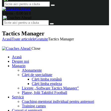
0 items
-
0.00 lei
0
Tactics Manager
Acasă
Toate articolele
Gratuite
Tactics Manager
Close
Acasă
Despre noi
Magazin
Abonamente
Cărți de specialitate
Cărți limba română
Cărți limba engleza
Licențe „Software Tactics Manager”
Planșe, folii Taktifol Football
Servicii
Coaching-mentorat individual pentru antrenori
Training camps
Cursuri și seminarii