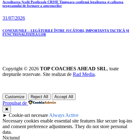
Acreditarea Școlii Postliceale CRSSE Timișoara confirmă legalitatea și calitatea
programului de formare a antrenorilor
31/07/2026
CONEXIUNILE – LEGĂTURILE ÎNTRE JUCĂTORI, IMPORTANȚA TACTICĂ ȘI
FUNCȚIONALITATEA LOR
Copyright © 2026
TOP COACHES AHEAD SRL
, toate
drepturile rezervate. Site realizat de
Rad Media
.
Customize
Reject All
Accept All
Propulsat de
✖
►
Cookie-uri necesare
Always Active
Necessary cookies enable essential site features like secure log-ins
and consent preference adjustments. They do not store personal
data.
Niciunul