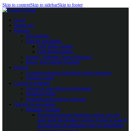
Skip to content
Skip to sidebar
Skip to footer
Acasă
Despre noi
Magazin
Abonamente
Cărți de specialitate
Cărți limba română
Cărți limba engleza
Licențe „Software Tactics Manager”
Planșe, folii Taktifol Football
Servicii
Coaching-mentorat individual pentru antrenori
Training camps
Cursuri și seminarii
Cursuri de specializare profesională
Seminarii online
Seminarii perfecționare antrenori
Articole de specialitate
Premium / Gratuite
Premium
Secțiunea Premium conține cea mai
mare parte din librăria Coaches Ahead și poate fi
accesată doar de utilizatorii care au achiziționat
abonamentul premium.