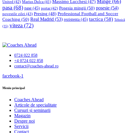
Minge
(66)
Massimo Lucchesi
(47)
United
(42)
Marius Dulca
(41)
pasa
(68)
Posesia mingii
(50)
posesie
(54)
pase
(45)
portar
(42)
Professional Football and Soccer
Presing
(48)
povestile zilei
(43)
tactica
(58)
Coaching
(50)
Real Madrid
(53)
rezistenta
(45)
Tehnică
viteza
(72)
(35)
0724 022 858
+4 0724 022 858
contact@coaches-ahead.ro
facebook-1
Meniu principal
Coaches Ahead
Articole de specialitate
Cursuri și seminarii
Magazin
Despre noi
Servicii
Contact