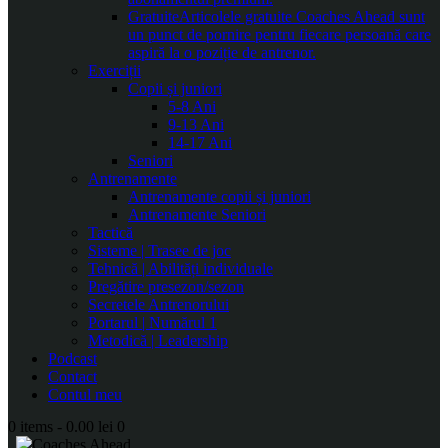
Gratuite
Articolele gratuite Coaches Ahead sunt
un punct de pornire pentru fiecare persoană care
aspiră la o poziție de antrenor.
Exerciții
Copii și juniori
5-8 Ani
9-13 Ani
14-17 Ani
Seniori
Antrenamente
Antrenamente copii și juniori
Antrenamente Seniori
Tactică
Sisteme | Trasee de joc
Tehnică | Abilități individuale
Pregătire presezon/sezon
Secretele Antrenorului
Portarul | Numărul 1
Metodică | Leadership
Podcast
Contact
Contul meu
0 items
-
0.00 lei
0