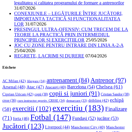
legalitatea și calitatea programului de formare a antrenorilor
31/07/2026
CONEXIUNILE – LEGĂTURILE ÎNTRE JUCĂTORI,
IMPORTANȚA TACTICĂ ȘI FUNCȚIONALITATEA
LOR
31/07/2026
PRESINGUL ULTRA-OFENSIV: CUM TRECEM DE LA
TEORIE LA PRACTICĂ PRIN INTERMEDIUL
PRINCIPIILOR ȘI EXERCIȚIILOR
25/05/2026
JOC CU ZONE PENTRU INTRARE DIN LINIA A-2-A
25/04/2026
REGRETE, LACRIMI ȘI DURERE
07/04/2026
Etichete
Antrenor
(97)
antrenament
(84)
AC Milan
(42)
Alergare
(34)
Chelsea
(61)
Barcelona
(54)
Arsenal
(48)
Atac
(47)
Atacanți
(40)
copii si juniori
(91)
Ciprian Urican
(42)
copii
(38)
Cristian Sandor
(38)
echipă
dribling
(42)
crsse
(36)
curs instructor sportiv. CRSSE
(34)
demarcare
(33)
exercitiu
(183)
exercitii
(102)
Finalizare
(58)
Fotbal
(147)
(71)
Fundași
(52)
jucător
(53)
forta
(46)
Jucători
(123)
Liverpool
(44)
Manchester
Manchester City
(40)