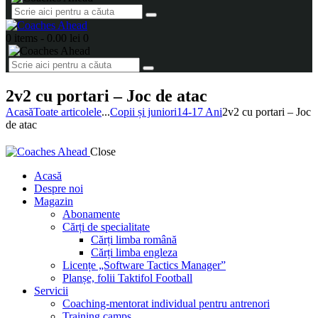
0 items
-
0.00 lei
0
2v2 cu portari – Joc de atac
Acasă
Toate articolele
...
Copii și juniori
14-17 Ani
2v2 cu portari – Joc
de atac
Close
Acasă
Despre noi
Magazin
Abonamente
Cărți de specialitate
Cărți limba română
Cărți limba engleza
Licențe „Software Tactics Manager”
Planșe, folii Taktifol Football
Servicii
Coaching-mentorat individual pentru antrenori
Training camps