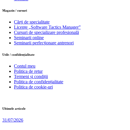
Magazin / cursuri
Cărți de specialitate
Licențe „Software Tactics Manager”
Cursuri de specializare profesională
Seminarii online
Seminarii perfecționare antrenori
Utile / confidențialitate
Contul meu
Politica de retur
Termeni și condiții
Politica de confidențialitate
Politica de cookie-uri
Ultimele articole
31/07/2026