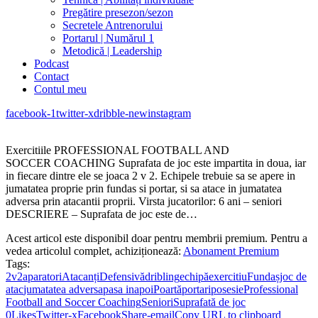
Pregătire presezon/sezon
Secretele Antrenorului
Portarul | Numărul 1
Metodică | Leadership
Podcast
Contact
Contul meu
facebook-1
twitter-x
dribble-new
instagram
Exercitiile PROFESSIONAL FOOTBALL AND
SOCCER COACHING Suprafata de joc este impartita in doua, iar
in fiecare dintre ele se joaca 2 v 2. Echipele trebuie sa se apere in
jumatatea proprie prin fundas si portar, si sa atace in jumatatea
adversa prin atacantii proprii. Virsta jucatorilor: 6 ani – seniori
DESCRIERE – Suprafata de joc este de…
Acest articol este disponibil doar pentru membrii premium. Pentru a
vedea articolul complet, achiziționează:
Abonament Premium
Tags:
2v2
aparatori
Atacanți
Defensivă
dribling
echipă
exercitiu
Fundaș
joc de
atac
jumatatea adversa
pasa inapoi
Poartă
portari
posesie
Professional
Football and Soccer Coaching
Seniori
Suprafată de joc
0
Likes
Twitter-x
Facebook
Share-email
Copy URL to clipboard