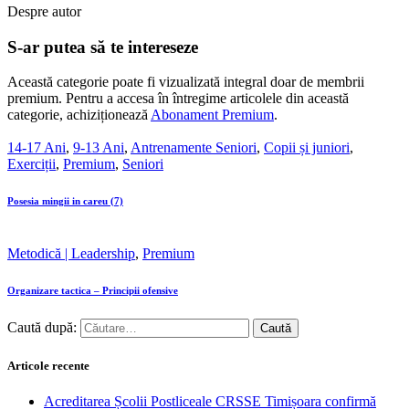
Despre autor
S-ar putea să te intereseze
Această categorie poate fi vizualizată integral doar de membrii
premium. Pentru a accesa în întregime articolele din această
categorie, achiziționează
Abonament Premium
.
14-17 Ani
,
9-13 Ani
,
Antrenamente Seniori
,
Copii și juniori
,
Exerciții
,
Premium
,
Seniori
Posesia mingii in careu (7)
Metodică | Leadership
,
Premium
Organizare tactica – Principii ofensive
Caută după:
Articole recente
Acreditarea Școlii Postliceale CRSSE Timișoara confirmă