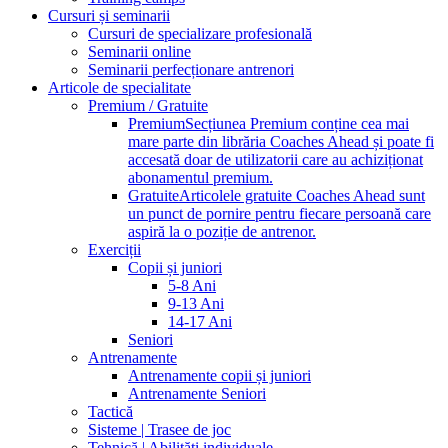
Cursuri și seminarii
Cursuri de specializare profesională
Seminarii online
Seminarii perfecționare antrenori
Articole de specialitate
Premium / Gratuite
Premium
Secțiunea Premium conține cea mai
mare parte din librăria Coaches Ahead și poate fi
accesată doar de utilizatorii care au achiziționat
abonamentul premium.
Gratuite
Articolele gratuite Coaches Ahead sunt
un punct de pornire pentru fiecare persoană care
aspiră la o poziție de antrenor.
Exerciții
Copii și juniori
5-8 Ani
9-13 Ani
14-17 Ani
Seniori
Antrenamente
Antrenamente copii și juniori
Antrenamente Seniori
Tactică
Sisteme | Trasee de joc
Tehnică | Abilități individuale