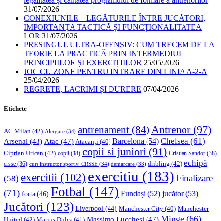
legalitatea și calitatea programului de formare a antrenorilor
31/07/2026
CONEXIUNILE – LEGĂTURILE ÎNTRE JUCĂTORI,
IMPORTANȚA TACTICĂ ȘI FUNCȚIONALITATEA
LOR
31/07/2026
PRESINGUL ULTRA-OFENSIV: CUM TRECEM DE LA
TEORIE LA PRACTICĂ PRIN INTERMEDIUL
PRINCIPIILOR ȘI EXERCIȚIILOR
25/05/2026
JOC CU ZONE PENTRU INTRARE DIN LINIA A-2-A
25/04/2026
REGRETE, LACRIMI ȘI DURERE
07/04/2026
Etichete
Antrenor
(97)
antrenament
(84)
AC Milan
(42)
Alergare
(34)
Chelsea
(61)
Barcelona
(54)
Arsenal
(48)
Atac
(47)
Atacanți
(40)
copii si juniori
(91)
Ciprian Urican
(42)
copii
(38)
Cristian Sandor
(38)
echipă
dribling
(42)
crsse
(36)
curs instructor sportiv. CRSSE
(34)
demarcare
(33)
exercitiu
(183)
exercitii
(102)
Finalizare
(58)
Fotbal
(147)
(71)
Fundași
(52)
jucător
(53)
forta
(46)
Jucători
(123)
Liverpool
(44)
Manchester
Manchester City
(40)
Minge
(66)
Massimo Lucchesi
(47)
United
(42)
Marius Dulca
(41)