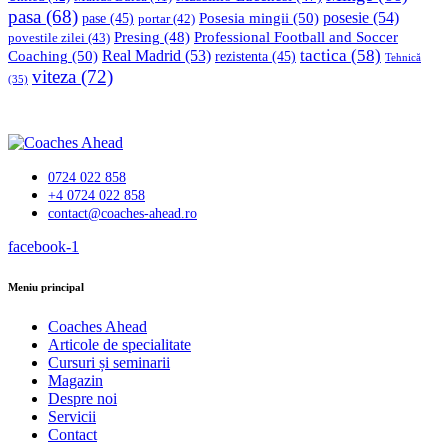
pasa
(68)
Posesia mingii
(50)
posesie
(54)
pase
(45)
portar
(42)
Professional Football and Soccer
Presing
(48)
povestile zilei
(43)
tactica
(58)
Coaching
(50)
Real Madrid
(53)
rezistenta
(45)
Tehnică
viteza
(72)
(35)
0724 022 858
+4 0724 022 858
contact@coaches-ahead.ro
facebook-1
Meniu principal
Coaches Ahead
Articole de specialitate
Cursuri și seminarii
Magazin
Despre noi
Servicii
Contact