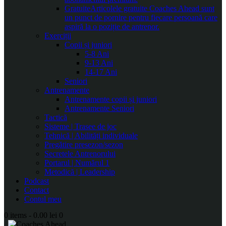
Gratuite
Articolele gratuite Coaches Ahead sunt
un punct de pornire pentru fiecare persoană care
aspiră la o poziție de antrenor.
Exerciții
Copii și juniori
5-8 Ani
9-13 Ani
14-17 Ani
Seniori
Antrenamente
Antrenamente copii și juniori
Antrenamente Seniori
Tactică
Sisteme | Trasee de joc
Tehnică | Abilități individuale
Pregătire presezon/sezon
Secretele Antrenorului
Portarul | Numărul 1
Metodică | Leadership
Podcast
Contact
Contul meu
0 items
-
0.00 lei
0