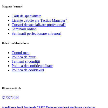
Magazin / cursuri
Cărți de specialitate
Licențe „Software Tactics Manager”
Cursuri de specializare profesională
Seminarii online
Seminarii perfecționare antrenori
Utile / confidențialitate
Contul meu
Politica de retur
Termeni și condiții
Politica de confidențialitate
Politica de cookie-uri
Ultimele articole
31/07/2026
Acreditarea Școlii Postliceale CRSSE Timișoara confirmă legalitatea și calitatea