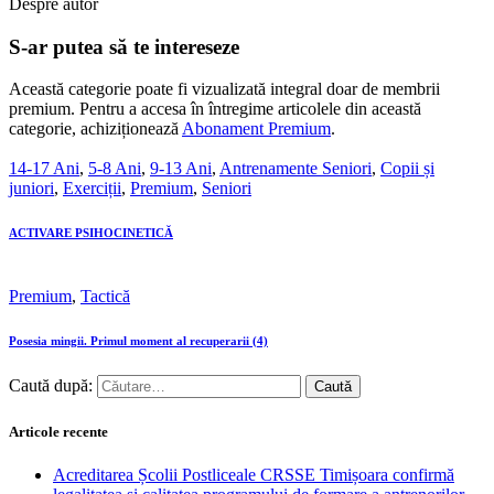
Despre autor
S-ar putea să te intereseze
Această categorie poate fi vizualizată integral doar de membrii
premium. Pentru a accesa în întregime articolele din această
categorie, achiziționează
Abonament Premium
.
14-17 Ani
,
5-8 Ani
,
9-13 Ani
,
Antrenamente Seniori
,
Copii și
juniori
,
Exerciții
,
Premium
,
Seniori
ACTIVARE PSIHOCINETICĂ
Premium
,
Tactică
Posesia mingii. Primul moment al recuperarii (4)
Caută după:
Articole recente
Acreditarea Școlii Postliceale CRSSE Timișoara confirmă