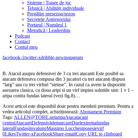
Sisteme | Trasee de joc
Tehnică | Abilități individuale
Pregătire presezon/sezon
Secretele Antrenorului
Portarul | Numărul 1
Metodică | Leadership
Podcast
Contact
Contul meu
facebook-1
twitter-x
dribble-new
instagram
B. Atacul asupra defensivei de 3 cu trei atacanti Este posibil sa
atacam defensiva compusa din 3 jucatori cu trei atacanti dispusi
“larg” sau cu trei virfuri “strinse”. In cazul ca avem la dispozitie
asezarea clasica, cu doua aripi si un virf impins solutiile sint: 1 v 1 –
aripa contra fundas lateral (vezi fig.8)…
Acest articol este disponibil doar pentru membrii premium. Pentru a
vedea articolul complet, achiziționează:
Abonament Premium
Tags:
ALLEN@TORE.net
aripa
Atac
atacant
central
Atacanți
Defensivă
demarcare
Duel
extrema
fundas
lateral
Fundași
invaluire
Massimo Lucchesi
posesie
virf
0
Likes
Twitter-x
Facebook
Share-email
Copy URL to clipboard