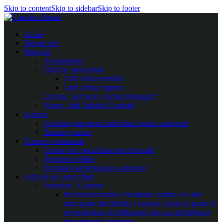
Skip to content
Skip to sidebar
Skip to footer
Acasă
Despre noi
Magazin
Abonamente
Cărți de specialitate
Cărți limba română
Cărți limba engleza
Licențe „Software Tactics Manager”
Planșe, folii Taktifol Football
Servicii
Coaching-mentorat individual pentru antrenori
Training camps
Cursuri și seminarii
Cursuri de specializare profesională
Seminarii online
Seminarii perfecționare antrenori
Articole de specialitate
Premium / Gratuite
Premium
Secțiunea Premium conține cea mai
mare parte din librăria Coaches Ahead și poate fi
accesată doar de utilizatorii care au achiziționat
abonamentul premium.