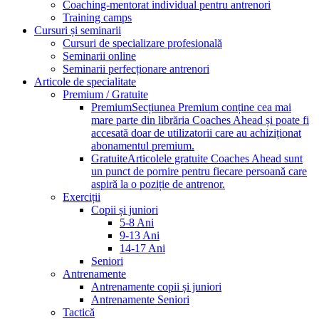
Coaching-mentorat individual pentru antrenori
Training camps
Cursuri și seminarii
Cursuri de specializare profesională
Seminarii online
Seminarii perfecționare antrenori
Articole de specialitate
Premium / Gratuite
Premium
Secțiunea Premium conține cea mai
mare parte din librăria Coaches Ahead și poate fi
accesată doar de utilizatorii care au achiziționat
abonamentul premium.
Gratuite
Articolele gratuite Coaches Ahead sunt
un punct de pornire pentru fiecare persoană care
aspiră la o poziție de antrenor.
Exerciții
Copii și juniori
5-8 Ani
9-13 Ani
14-17 Ani
Seniori
Antrenamente
Antrenamente copii și juniori
Antrenamente Seniori
Tactică