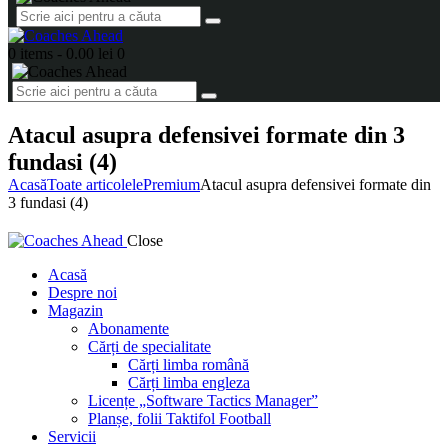
0 items
-
0.00 lei
0
Atacul asupra defensivei formate din 3
fundasi (4)
Acasă
Toate articolele
Premium
Atacul asupra defensivei formate din
3 fundasi (4)
Close
Acasă
Despre noi
Magazin
Abonamente
Cărți de specialitate
Cărți limba română
Cărți limba engleza
Licențe „Software Tactics Manager”
Planșe, folii Taktifol Football
Servicii