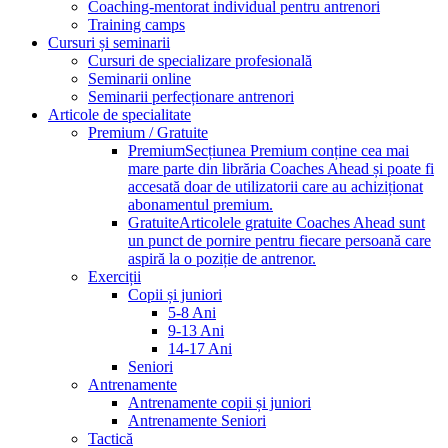
Coaching-mentorat individual pentru antrenori
Training camps
Cursuri și seminarii
Cursuri de specializare profesională
Seminarii online
Seminarii perfecționare antrenori
Articole de specialitate
Premium / Gratuite
Premium
Secțiunea Premium conține cea mai
mare parte din librăria Coaches Ahead și poate fi
accesată doar de utilizatorii care au achiziționat
abonamentul premium.
Gratuite
Articolele gratuite Coaches Ahead sunt
un punct de pornire pentru fiecare persoană care
aspiră la o poziție de antrenor.
Exerciții
Copii și juniori
5-8 Ani
9-13 Ani
14-17 Ani
Seniori
Antrenamente
Antrenamente copii și juniori
Antrenamente Seniori
Tactică