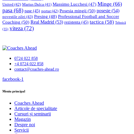
Minge
(66)
Massimo Lucchesi
(47)
United
(42)
Marius Dulca
(41)
pasa
(68)
Posesia mingii
(50)
posesie
(54)
pase
(45)
portar
(42)
Professional Football and Soccer
Presing
(48)
povestile zilei
(43)
tactica
(58)
Coaching
(50)
Real Madrid
(53)
rezistenta
(45)
Tehnică
viteza
(72)
(35)
0724 022 858
+4 0724 022 858
contact@coaches-ahead.ro
facebook-1
Meniu principal
Coaches Ahead
Articole de specialitate
Cursuri și seminarii
Magazin
Despre noi
Servicii