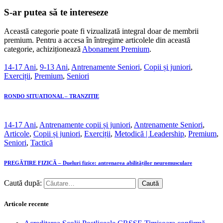
S-ar putea să te intereseze
Această categorie poate fi vizualizată integral doar de membrii
premium. Pentru a accesa în întregime articolele din această
categorie, achiziționează
Abonament Premium
.
14-17 Ani
,
9-13 Ani
,
Antrenamente Seniori
,
Copii și juniori
,
Exerciții
,
Premium
,
Seniori
RONDO SITUATIONAL – TRANZITIE
14-17 Ani
,
Antrenamente copii și juniori
,
Antrenamente Seniori
,
Articole
,
Copii și juniori
,
Exerciții
,
Metodică | Leadership
,
Premium
,
Seniori
,
Tactică
PREGĂTIRE FIZICĂ – Dueluri fizice: antrenarea abilităților neuromusculare
Caută după:
Articole recente