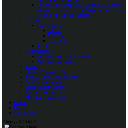
Gratuite
Articolele gratuite Coaches Ahead sunt
un punct de pornire pentru fiecare persoană care
aspiră la o poziție de antrenor.
Exerciții
Copii și juniori
5-8 Ani
9-13 Ani
14-17 Ani
Seniori
Antrenamente
Antrenamente copii și juniori
Antrenamente Seniori
Tactică
Sisteme | Trasee de joc
Tehnică | Abilități individuale
Pregătire presezon/sezon
Secretele Antrenorului
Portarul | Numărul 1
Metodică | Leadership
Podcast
Contact
Contul meu
0 items
-
0.00 lei
0