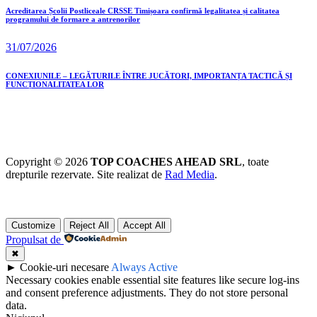
Acreditarea Școlii Postliceale CRSSE Timișoara confirmă legalitatea și calitatea
programului de formare a antrenorilor
31/07/2026
CONEXIUNILE – LEGĂTURILE ÎNTRE JUCĂTORI, IMPORTANȚA TACTICĂ ȘI
FUNCȚIONALITATEA LOR
Copyright © 2026
TOP COACHES AHEAD SRL
, toate
drepturile rezervate. Site realizat de
Rad Media
.
Customize
Reject All
Accept All
Propulsat de
✖
►
Cookie-uri necesare
Always Active
Necessary cookies enable essential site features like secure log-ins
and consent preference adjustments. They do not store personal
data.