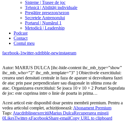
Sisteme | Trasee de joc
Tehnică | Abilități individuale
Pregătire presezon/sezon
Secretele Antrenorului
Portarul | Numărul 1
Metodică | Leadership
Podcast
Contact
Contul meu
facebook-1
twitter-x
dribble-new
instagram
Autor: MARIUS DULCA [ihc-hide-content ihc_mb_type=”show”
ihc_mb_who=”2″ ihc_mb_template=”3″ ] Obiectivele exercitiului:
crearea unei densitati centrale in faza de aparare si dezvoltarea fazei
de atac prin pase perpendiculare sau diagonale in ultima zona de
atac. Organizarea exercitiului: Se joaca 10 v 10 + 2 Portari Suprafata
de joc: este cuprinsa intre o linie de poarta in prima…
Acest articol este disponibil doar pentru membrii premium. Pentru a
vedea articolul complet, achiziționează:
Abonament Premium
Tags:
Atac
dribling
exercitii
Marius Dulca
Recuperarea mingii
0
Likes
Twitter-x
Facebook
Share-email
Copy URL to clipboard