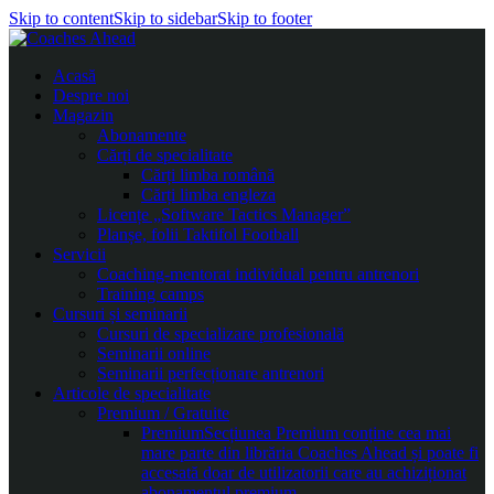
Skip to content
Skip to sidebar
Skip to footer
Acasă
Despre noi
Magazin
Abonamente
Cărți de specialitate
Cărți limba română
Cărți limba engleza
Licențe „Software Tactics Manager”
Planșe, folii Taktifol Football
Servicii
Coaching-mentorat individual pentru antrenori
Training camps
Cursuri și seminarii
Cursuri de specializare profesională
Seminarii online
Seminarii perfecționare antrenori
Articole de specialitate
Premium / Gratuite
Premium
Secțiunea Premium conține cea mai
mare parte din librăria Coaches Ahead și poate fi
accesată doar de utilizatorii care au achiziționat
abonamentul premium.