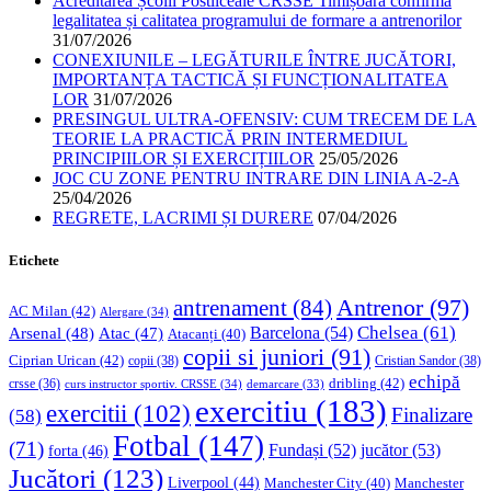
Acreditarea Școlii Postliceale CRSSE Timișoara confirmă
legalitatea și calitatea programului de formare a antrenorilor
31/07/2026
CONEXIUNILE – LEGĂTURILE ÎNTRE JUCĂTORI,
IMPORTANȚA TACTICĂ ȘI FUNCȚIONALITATEA
LOR
31/07/2026
PRESINGUL ULTRA-OFENSIV: CUM TRECEM DE LA
TEORIE LA PRACTICĂ PRIN INTERMEDIUL
PRINCIPIILOR ȘI EXERCIȚIILOR
25/05/2026
JOC CU ZONE PENTRU INTRARE DIN LINIA A-2-A
25/04/2026
REGRETE, LACRIMI ȘI DURERE
07/04/2026
Etichete
Antrenor
(97)
antrenament
(84)
AC Milan
(42)
Alergare
(34)
Chelsea
(61)
Barcelona
(54)
Arsenal
(48)
Atac
(47)
Atacanți
(40)
copii si juniori
(91)
Ciprian Urican
(42)
copii
(38)
Cristian Sandor
(38)
echipă
dribling
(42)
crsse
(36)
curs instructor sportiv. CRSSE
(34)
demarcare
(33)
exercitiu
(183)
exercitii
(102)
Finalizare
(58)
Fotbal
(147)
(71)
Fundași
(52)
jucător
(53)
forta
(46)
Jucători
(123)
Liverpool
(44)
Manchester
Manchester City
(40)