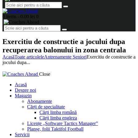
0 items
-
0.00 lei
0
Exercitiu de constructie a jocului dupa
recuperarea balonului in zona centrala
Acasă
Toate articolele
Antrenamente Seniori
Exercitiu de constructie a
jocului dupa...
Close
Acasă
Despre noi
Magazin
Abonamente
Cărți de specialitate
Cărți limba română
Cărți limba engleza
Licențe „Software Tactics Manager”
Planșe, folii Taktifol Football
Servicii